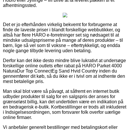
Hobro eller Jyllinge – vil blive at få leveret pakken til et
afhentningssted.
Det er jo efterhånden virkelig bekvemt for forbrugerne at
finde de laveste priser i blandt forskellige webbutikker, og
altså har flere HARO e-forretninger set sig nødsaget til at
mindske udsalgspriserne på mange af deres produkter – til
børn, lige så vel som til voksne – eftertrykkeligt, og endda
nogle gange tilbyde levering uden betaling.
Derfor kan det ikke desto mindre blive lukrativt at undersøge
forskellige online outlets efter rabat på HARO Parket 4000
NaturaDur Top ConnectEg Sand Hvid Country inden du
gennemfører dit køb, så du ikke er i tvivl om at indhente den
mest betalelige pris.
Man skal blot være så påvagt, at såfremt en internet butik
udbyder produkter til salg for en salgspris der anses for
grænseløst billig, kan det undertiden være en indikation på
en bedragerisk e-butik. Kortbestillinger er trods alt inkluderet
i Indsigelsesordningen, som forsvarer folk overfor uærlige
online firmaer.
Vi anbefaler generelt bestillinger med betalingskort eller