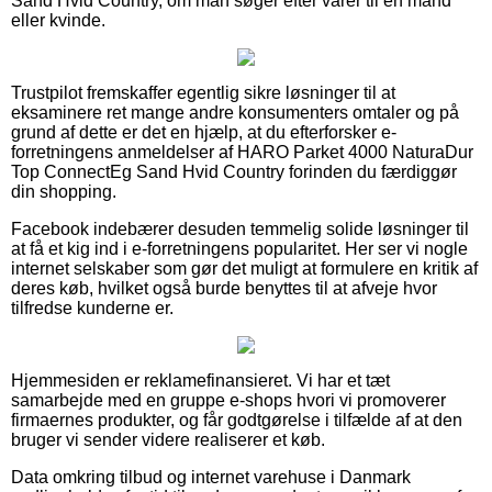
Sand Hvid Country, om man søger efter varer til en mand
eller kvinde.
Trustpilot fremskaffer egentlig sikre løsninger til at
eksaminere ret mange andre konsumenters omtaler og på
grund af dette er det en hjælp, at du efterforsker e-
forretningens anmeldelser af HARO Parket 4000 NaturaDur
Top ConnectEg Sand Hvid Country forinden du færdiggør
din shopping.
Facebook indebærer desuden temmelig solide løsninger til
at få et kig ind i e-forretningens popularitet. Her ser vi nogle
internet selskaber som gør det muligt at formulere en kritik af
deres køb, hvilket også burde benyttes til at afveje hvor
tilfredse kunderne er.
Hjemmesiden er reklamefinansieret. Vi har et tæt
samarbejde med en gruppe e-shops hvori vi promoverer
firmaernes produkter, og får godtgørelse i tilfælde af at den
bruger vi sender videre realiserer et køb.
Data omkring tilbud og internet varehuse i Danmark