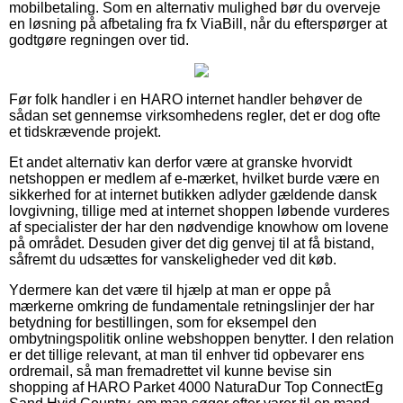
mobilbetaling. Som en alternativ mulighed bør du overveje
en løsning på afbetaling fra fx ViaBill, når du efterspørger at
godtgøre regningen over tid.
Før folk handler i en HARO internet handler behøver de
sådan set gennemse virksomhedens regler, det er dog ofte
et tidskrævende projekt.
Et andet alternativ kan derfor være at granske hvorvidt
netshoppen er medlem af e-mærket, hvilket burde være en
sikkerhed for at internet butikken adlyder gældende dansk
lovgivning, tillige med at internet shoppen løbende vurderes
af specialister der har den nødvendige knowhow om lovene
på området. Desuden giver det dig genvej til at få bistand,
såfremt du udsættes for vanskeligheder ved dit køb.
Ydermere kan det være til hjælp at man er oppe på
mærkerne omkring de fundamentale retningslinjer der har
betydning for bestillingen, som for eksempel den
ombytningspolitik online webshoppen benytter. I den relation
er det tillige relevant, at man til enhver tid opbevarer ens
ordremail, så man fremadrettet vil kunne bevise sin
shopping af HARO Parket 4000 NaturaDur Top ConnectEg