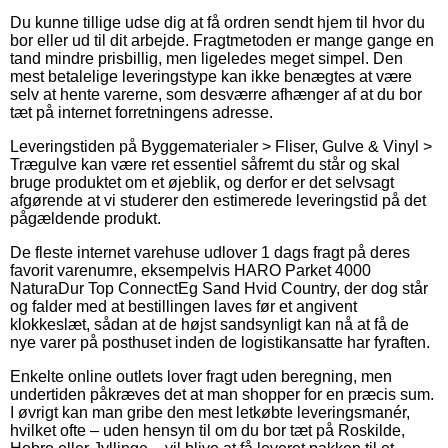
Du kunne tillige udse dig at få ordren sendt hjem til hvor du
bor eller ud til dit arbejde. Fragtmetoden er mange gange en
tand mindre prisbillig, men ligeledes meget simpel. Den
mest betalelige leveringstype kan ikke benægtes at være
selv at hente varerne, som desværre afhænger af at du bor
tæt på internet forretningens adresse.
Leveringstiden på Byggematerialer > Fliser, Gulve & Vinyl >
Trægulve kan være ret essentiel såfremt du står og skal
bruge produktet om et øjeblik, og derfor er det selvsagt
afgørende at vi studerer den estimerede leveringstid på det
pågældende produkt.
De fleste internet varehuse udlover 1 dags fragt på deres
favorit varenumre, eksempelvis HARO Parket 4000
NaturaDur Top ConnectEg Sand Hvid Country, der dog står
og falder med at bestillingen laves før et angivent
klokkeslæt, sådan at de højst sandsynligt kan nå at få de
nye varer på posthuset inden de logistikansatte har fyraften.
Enkelte online outlets lover fragt uden beregning, men
undertiden påkræves det at man shopper for en præcis sum.
I øvrigt kan man gribe den mest letkøbte leveringsmanér,
hvilket ofte – uden hensyn til om du bor tæt på Roskilde,