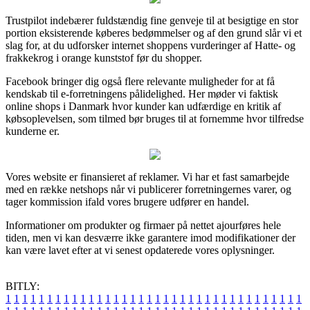
Trustpilot indebærer fuldstændig fine genveje til at besigtige en stor
portion eksisterende køberes bedømmelser og af den grund slår vi et
slag for, at du udforsker internet shoppens vurderinger af Hatte- og
frakkekrog i orange kunststof før du shopper.
Facebook bringer dig også flere relevante muligheder for at få
kendskab til e-forretningens pålidelighed. Her møder vi faktisk
online shops i Danmark hvor kunder kan udfærdige en kritik af
købsoplevelsen, som tilmed bør bruges til at fornemme hvor tilfredse
kunderne er.
Vores website er finansieret af reklamer. Vi har et fast samarbejde
med en række netshops når vi publicerer forretningernes varer, og
tager kommission ifald vores brugere udfører en handel.
Informationer om produkter og firmaer på nettet ajourføres hele
tiden, men vi kan desværre ikke garantere imod modifikationer der
kan være lavet efter at vi senest opdaterede vores oplysninger.
BITLY:
1
1
1
1
1
1
1
1
1
1
1
1
1
1
1
1
1
1
1
1
1
1
1
1
1
1
1
1
1
1
1
1
1
1
1
1