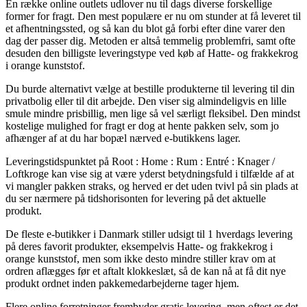
En række online outlets udlover nu til dags diverse forskellige
former for fragt. Den mest populære er nu om stunder at få leveret til
et afhentningssted, og så kan du blot gå forbi efter dine varer den
dag der passer dig. Metoden er altså temmelig problemfri, samt ofte
desuden den billigste leveringstype ved køb af Hatte- og frakkekrog
i orange kunststof.
Du burde alternativt vælge at bestille produkterne til levering til din
privatbolig eller til dit arbejde. Den viser sig almindeligvis en lille
smule mindre prisbillig, men lige så vel særligt fleksibel. Den mindst
kostelige mulighed for fragt er dog at hente pakken selv, som jo
afhænger af at du har bopæl nærved e-butikkens lager.
Leveringstidspunktet på Root : Home : Rum : Entré : Knager /
Loftkroge kan vise sig at være yderst betydningsfuld i tilfælde af at
vi mangler pakken straks, og herved er det uden tvivl på sin plads at
du ser nærmere på tidshorisonten for levering på det aktuelle
produkt.
De fleste e-butikker i Danmark stiller udsigt til 1 hverdags levering
på deres favorit produkter, eksempelvis Hatte- og frakkekrog i
orange kunststof, men som ikke desto mindre stiller krav om at
ordren aflægges før et aftalt klokkeslæt, så de kan nå at få dit nye
produkt ordnet inden pakkemedarbejderne tager hjem.
Flere online forretninger frembyder gratis levering, men oftest er det