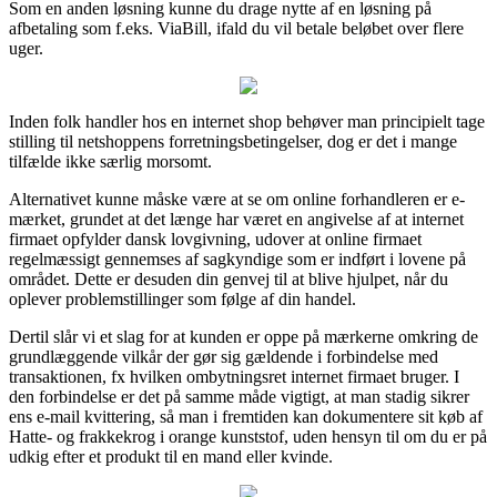
Som en anden løsning kunne du drage nytte af en løsning på
afbetaling som f.eks. ViaBill, ifald du vil betale beløbet over flere
uger.
Inden folk handler hos en internet shop behøver man principielt tage
stilling til netshoppens forretningsbetingelser, dog er det i mange
tilfælde ikke særlig morsomt.
Alternativet kunne måske være at se om online forhandleren er e-
mærket, grundet at det længe har været en angivelse af at internet
firmaet opfylder dansk lovgivning, udover at online firmaet
regelmæssigt gennemses af sagkyndige som er indført i lovene på
området. Dette er desuden din genvej til at blive hjulpet, når du
oplever problemstillinger som følge af din handel.
Dertil slår vi et slag for at kunden er oppe på mærkerne omkring de
grundlæggende vilkår der gør sig gældende i forbindelse med
transaktionen, fx hvilken ombytningsret internet firmaet bruger. I
den forbindelse er det på samme måde vigtigt, at man stadig sikrer
ens e-mail kvittering, så man i fremtiden kan dokumentere sit køb af
Hatte- og frakkekrog i orange kunststof, uden hensyn til om du er på
udkig efter et produkt til en mand eller kvinde.