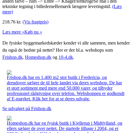
anden farve – rum –> Entre –> Knager/loftkrogeSe mål i den
tekniske tegning i billederneBemærk længere leveringstid.
(Læs
mere)
218.76
kr.
(Vis fragtpris)
Læs mere »
Køb nu »
De fysiske byggemarkedskæder kender vi alle sammen, men kender
du også de bedste på nettet? Her er der bl.a. webshops som
Frishop.dk
,
Homeshop.dk
og
10-4.dk
.
Frishop.dk har en 1.400 m2 stor butik i Fredericia, og
derudover sælger de til hele landet via deres webshop. De har
et stort sortiment med mere end 50.000 varer, og tilbyder
professionel rådgivning over telefon. Webshoppen er godkendt
af E-mærket. Klik her for at se deres udvalg.
Se udvalget på Frishop.dk
Homeshop.dk har en fysisk butik i Kjellerup i Midtjylland, og
ellers sælger de over nettet. De startede tilbage i 2004, og er