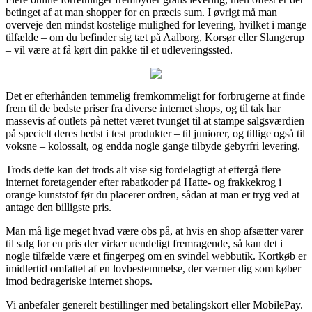
betinget af at man shopper for en præcis sum. I øvrigt må man
overveje den mindst kostelige mulighed for levering, hvilket i mange
tilfælde – om du befinder sig tæt på Aalborg, Korsør eller Slangerup
– vil være at få kørt din pakke til et udleveringssted.
Det er efterhånden temmelig fremkommeligt for forbrugerne at finde
frem til de bedste priser fra diverse internet shops, og til tak har
massevis af outlets på nettet været tvunget til at stampe salgsværdien
på specielt deres bedst i test produkter – til juniorer, og tillige også til
voksne – kolossalt, og endda nogle gange tilbyde gebyrfri levering.
Trods dette kan det trods alt vise sig fordelagtigt at eftergå flere
internet foretagender efter rabatkoder på Hatte- og frakkekrog i
orange kunststof før du placerer ordren, sådan at man er tryg ved at
antage den billigste pris.
Man må lige meget hvad være obs på, at hvis en shop afsætter varer
til salg for en pris der virker uendeligt fremragende, så kan det i
nogle tilfælde være et fingerpeg om en svindel webbutik. Kortkøb er
imidlertid omfattet af en lovbestemmelse, der værner dig som køber
imod bedrageriske internet shops.
Vi anbefaler generelt bestillinger med betalingskort eller MobilePay.