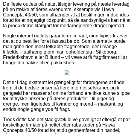
De fleste outlets på nettet tilsiger levering på næste hverdag
på en række af deres varenumre, eksempelvis Hawa
Concepta 40/50, som afhænger af at bestillingen indsendes
forud for et nøjagtigt tidspunkt, så de sandsynligvis kan nå at
få produkterne klargjort før medarbejderne drager hjemad.
Nogle internet outlets garanterer fri fragt, men typisk kræver
det at du bestiller for et fastsat beløb. Som alternativ burde
man gribe den mest letkøbte fragtmetode, der i mange
tilfælde – uafhængig om man opholder sig i Silkeborg,
Frederikshavn eller Billund – vil være at få fragtfirmaet til at
bringe din pakke til en pakkeshop.
Det er i dag ekstremt let gængeligt for forbrugerne at finde
frem til de bedste priser på flere internet selskaber, og til
gengæld har masser af online forhandlere ikke kunne slippe
for at trykke priserne på deres produkter – til piger og
drenge, men ligeledes til kvinder og mænd – markant, og
endda nogle gange yde fri fragt.
Trods dette kan det stadigvæk blive gavnligt at eftergå et par
forskellige firmaer på nettet efter rabatkoder på Hawa
Concepta 40/50 forud for at du gennemfører din handel,