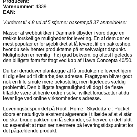
Producent:
Varenummer:
4339
EAN:
Vurderet til
4.8
ud af 5 stjerner baseret på
37
anmeldelser
Masser af webbutikker i Danmark tilbyder i vore dage en
række forskellige muligheder for levering. En af dem der er
mest populær er for øjeblikket at få leveret til en pakkeshop,
hvor du selv henter produkterne på et selvvalgt tidspunkt.
Muligheden er nemlig i høj grad bekvem, og oftest ligeledes
den billigste form for fragt ved køb af Hawa Concepta 40/50.
Du bør derudover planlægge at få produkterne leveret hjem
til dig eller ud til dit arbejdes adresse. Fragttypen bliver godt
nok en lille smule mere bekostelig, men ligeledes vældig
problemfri. Den billigste fragtmulighed vil dog i de fleste
tilfælde være at hente ordren selv, hvilket forudsætter at du
lever lige ved online virksomhedens adresse.
Leveringstidspunktet på Root : Home : Skydedøre : Pocket
doors er naturligvis ekstremt afgørende i tilfælde af at vi står
og skal bruge pakken om få sekunder, så herved er det fuldt
ud essentielt at man ser nærmere på leveringstidspunktet for
det pågældende produkt.