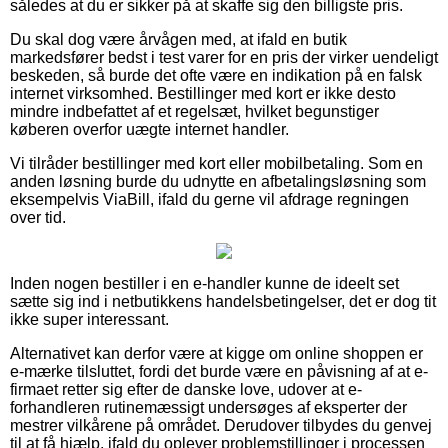
således at du er sikker på at skaffe sig den billigste pris.
Du skal dog være årvågen med, at ifald en butik
markedsfører bedst i test varer for en pris der virker uendeligt
beskeden, så burde det ofte være en indikation på en falsk
internet virksomhed. Bestillinger med kort er ikke desto
mindre indbefattet af et regelsæt, hvilket begunstiger
køberen overfor uægte internet handler.
Vi tilråder bestillinger med kort eller mobilbetaling. Som en
anden løsning burde du udnytte en afbetalingsløsning som
eksempelvis ViaBill, ifald du gerne vil afdrage regningen
over tid.
Inden nogen bestiller i en e-handler kunne de ideelt set
sætte sig ind i netbutikkens handelsbetingelser, det er dog tit
ikke super interessant.
Alternativet kan derfor være at kigge om online shoppen er
e-mærke tilsluttet, fordi det burde være en påvisning af at e-
firmaet retter sig efter de danske love, udover at e-
forhandleren rutinemæssigt undersøges af eksperter der
mestrer vilkårene på området. Derudover tilbydes du genvej
til at få hjælp, ifald du oplever problemstillinger i processen