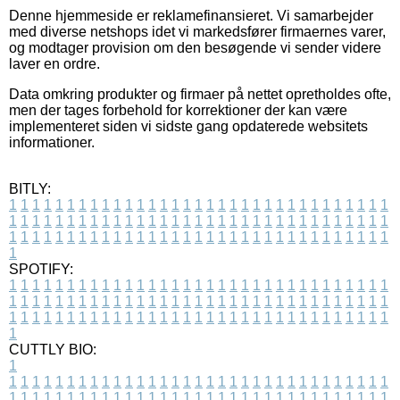
Denne hjemmeside er reklamefinansieret. Vi samarbejder
med diverse netshops idet vi markedsfører firmaernes varer,
og modtager provision om den besøgende vi sender videre
laver en ordre.
Data omkring produkter og firmaer på nettet opretholdes ofte,
men der tages forbehold for korrektioner der kan være
implementeret siden vi sidste gang opdaterede websitets
informationer.
BITLY:
1
1
1
1
1
1
1
1
1
1
1
1
1
1
1
1
1
1
1
1
1
1
1
1
1
1
1
1
1
1
1
1
1
1
1
1
1
1
1
1
1
1
1
1
1
1
1
1
1
1
1
1
1
1
1
1
1
1
1
1
1
1
1
1
1
1
1
1
1
1
1
1
1
1
1
1
1
1
1
1
1
1
1
1
1
1
1
1
1
1
1
1
1
1
1
1
1
1
1
1
SPOTIFY:
1
1
1
1
1
1
1
1
1
1
1
1
1
1
1
1
1
1
1
1
1
1
1
1
1
1
1
1
1
1
1
1
1
1
1
1
1
1
1
1
1
1
1
1
1
1
1
1
1
1
1
1
1
1
1
1
1
1
1
1
1
1
1
1
1
1
1
1
1
1
1
1
1
1
1
1
1
1
1
1
1
1
1
1
1
1
1
1
1
1
1
1
1
1
1
1
1
1
1
1
CUTTLY BIO:
1
1
1
1
1
1
1
1
1
1
1
1
1
1
1
1
1
1
1
1
1
1
1
1
1
1
1
1
1
1
1
1
1
1
1
1
1
1
1
1
1
1
1
1
1
1
1
1
1
1
1
1
1
1
1
1
1
1
1
1
1
1
1
1
1
1
1