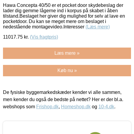
Hawa Concepta 40/50 er et pocket door skydebeslag der
lader dig gemme lågerne ind i korpus på skabet i åben
tilstand.Beslaget her giver dig mulighed for selv at lave en
pocketdoor. Du kan se meget mere om beslaget i
nedestående montagevideo.Interesser
(Læs mere)
11017.75
kr.
(Vis fragtpris)
Læs mere »
Køb nu »
De fysiske byggemarkedskæder kender vi alle sammen,
men kender du også de bedste på nettet? Her er der bl.a.
webshops som
Frishop.dk
,
Homeshop.dk
og
10-4.dk
.