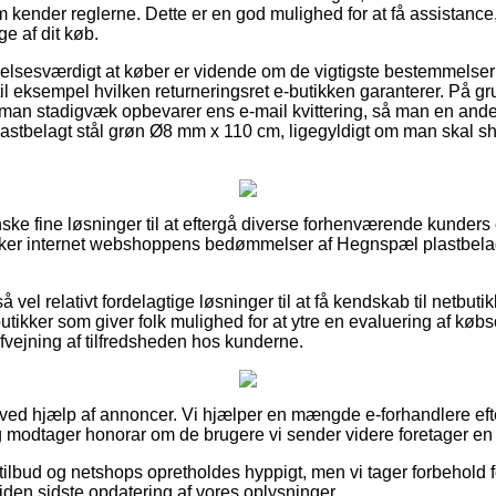
 kender reglerne. Dette er en god mulighed for at få assistance,
ge af dit køb.
elsesværdigt at køber er vidende om de vigtigste bestemmelser
il eksempel hvilken returneringsret e-butikken garanterer. På gru
t man stadigvæk opbevarer ens e-mail kvittering, så man en an
lastbelagt stål grøn Ø8 mm x 110 cm, ligegyldigt om man skal sh
anske fine løsninger til at eftergå diverse forhenværende kunders 
orsker internet webshoppens bedømmelser af Hegnspæl plastbela
 vel relativt fordelagtige løsninger til at få kendskab til netbuti
tikker som giver folk mulighed for at ytre en evaluering af købs
fvejning af tilfredsheden hos kunderne.
t ved hjælp af annoncer. Vi hjælper en mængde e-forhandlere eft
g modtager honorar om de brugere vi sender videre foretager en
ilbud og netshops opretholdes hyppigt, men vi tager forbehold f
iden sidste opdatering af vores oplysninger.