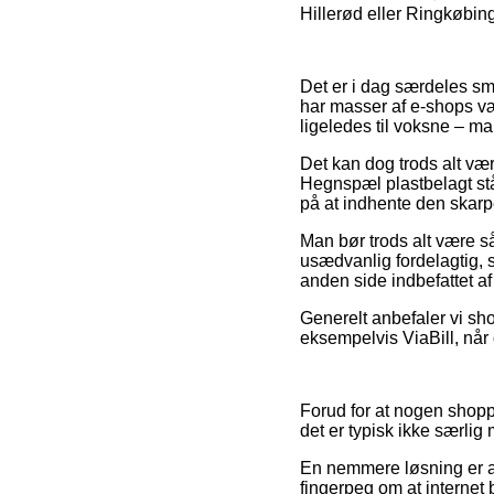
Hillerød eller Ringkøbing 
Det er i dag særdeles sma
har masser af e-shops væ
ligeledes til voksne – m
Det kan dog trods alt vær
Hegnspæl plastbelagt st
på at indhente den skarpe
Man bør trods alt være så
usædvanlig fordelagtig, s
anden side indbefattet af
Generelt anbefaler vi sho
eksempelvis ViaBill, når 
Forud for at nogen shopp
det er typisk ikke særlig
En nemmere løsning er 
fingerpeg om at internet 