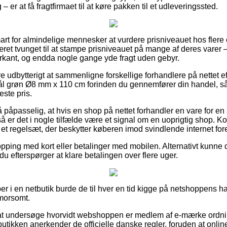
– er at få fragtfirmaet til at køre pakken til et udleveringssted.
rt for almindelige mennesker at vurdere prisniveauet hos flere on
ret tvunget til at stampe prisniveauet på mange af deres varer –
arkant, og endda nogle gange yde fragt uden gebyr.
e udbytterigt at sammenligne forskellige forhandlere på nettet e
ål grøn Ø8 mm x 110 cm forinden du gennemfører din handel, så
ste pris.
 påpasselig, at hvis en shop på nettet forhandler en vare for en
å er det i nogle tilfælde være et signal om en uoprigtig shop. Ko
 et regelsæt, der beskytter køberen imod svindlende internet for
pping med kort eller betalinger med mobilen. Alternativt kunne 
du efterspørger at klare betalingen over flere uger.
er i en netbutik burde de til hver en tid kigge på netshoppens 
 morsomt.
at undersøge hvorvidt webshoppen er medlem af e-mærke ordni
butikken anerkender de officielle danske regler, foruden at online