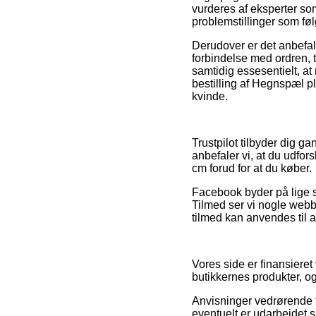
vurderes af eksperter som
problemstillinger som føl
Derudover er det anbefal
forbindelse med ordren, t
samtidig essesentielt, a
bestilling af Hegnspæl p
kvinde.
Trustpilot tilbyder dig g
anbefaler vi, at du udf
cm forud for at du køber.
Facebook byder på lige så
Tilmed ser vi nogle webbu
tilmed kan anvendes til a
Vores side er finansiere
butikkernes produkter, o
Anvisninger vedrørende t
eventuelt er udarbejdet s