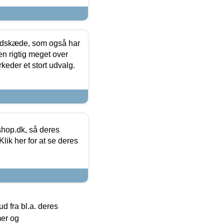
edskæde, som også har
en rigtig meget over
keder et stort udvalg.
hop.dk, så deres
lik her for at se deres
 fra bl.a. deres
mer og