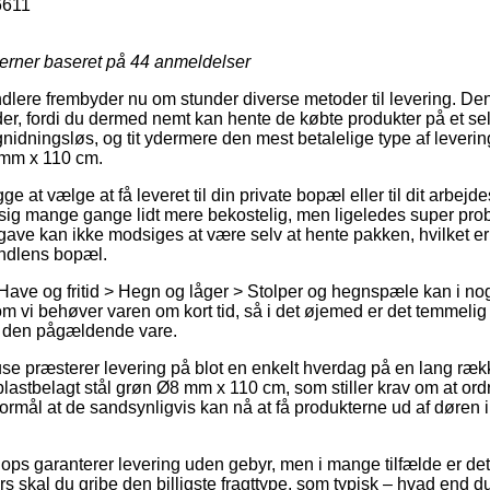
6611
jerner baseret på
44
anmeldelser
andlere frembyder nu om stunder diverse metoder til levering. De
r, fordi du dermed nemt kan hente de købte produkter på et sel
 gnidningsløs, og tit ydermere den mest betalelige type af lever
 mm x 110 cm.
 at vælge at få leveret til din private bopæl eller til dit arbejd
sig mange gange lidt mere bekostelig, men ligeledes super pro
gave kan ikke modsiges at være selv at hente pakken, hvilket er 
andlens bopæl.
Have og fritid > Hegn og låger > Stolper og hegnspæle kan i nog
vi behøver varen om kort tid, så i det øjemed er det temmelig r
or den pågældende vare.
se præsterer levering på blot en enkelt hverdag på en lang ræ
stbelagt stål grøn Ø8 mm x 110 cm, som stiller krav om at ordr
 formål at de sandsynligvis kan nå at få produkterne ud af døren 
ops garanterer levering uden gebyr, men i mange tilfælde er det 
ers skal du gribe den billigste fragttype, som typisk – hvad end