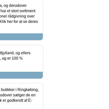
ia, og derudover
ar et stort sortiment
onel rådgivning over
ik her for at se deres
tjylland, og ellers
4, og er 100 %
butikker i Ringkøbing,
rudover sælger de en
k er godkendt af E-