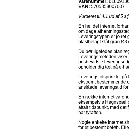
Varenummer:
6180913
EAN:
5705858007007
Vurderet til
4.1
ud af 5 st
En hel del internet forh
om dage afhentningsstede
Leveringstypen er jo ret
plastbelagt stål grøn Ø8
Du bør ligeledes planlægge
Leveringsmetoden viser 
prisbevidste leveringsud
opholder dig tæt på e-h
Leveringstidspunktet på 
ekstremt bestemmende om 
anslåede leveringstid f
En række internet varehu
eksempelvis Hegnspæl pla
aftalt tidspunkt, med det
har fyraften.
Nogle enkelte internet sh
for et bestemt beløb. Ell