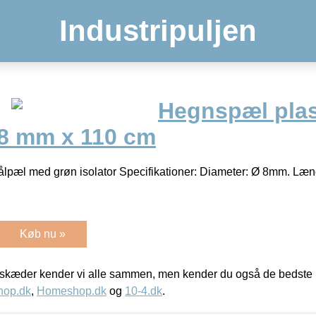
Industripuljen
Hegnspæl plas
Ø8 mm x 110 cm
tålpæl med grøn isolator Specifikationer: Diameter: Ø 8mm. Læ
Køb nu »
kæder kender vi alle sammen, men kender du også de bedste p
hop.dk
,
Homeshop.dk
og
10-4.dk
.