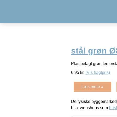
stål grøn 
Plastbelagt grøn tentors
6.95
kr.
(Vis fragtpris)
Læs mere »
De fysiske byggemarkeds
bl.a. webshops som
Fris