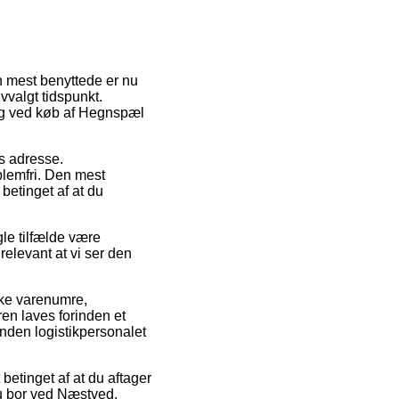
n mest benyttede er nu
vvalgt tidspunkt.
ing ved køb af Hegnspæl
es adresse.
blemfri. Den mest
betinget af at du
le tilfælde være
elevant at vi ser den
kke varenumre,
en laves forinden et
inden logistikpersonalet
betinget af at du aftager
 du bor ved Næstved,