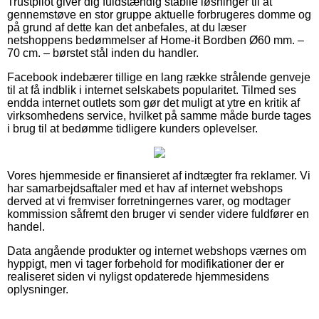
Trustpilot giver dig fuldstændig stabile løsninger til at
gennemstøve en stor gruppe aktuelle forbrugeres domme og
på grund af dette kan det anbefales, at du læser
netshoppens bedømmelser af Home-it Bordben Ø60 mm. –
70 cm. – børstet stål inden du handler.
Facebook indebærer tillige en lang række strålende genveje
til at få indblik i internet selskabets popularitet. Tilmed ses
endda internet outlets som gør det muligt at ytre en kritik af
virksomhedens service, hvilket på samme måde burde tages
i brug til at bedømme tidligere kunders oplevelser.
Vores hjemmeside er finansieret af indtægter fra reklamer. Vi
har samarbejdsaftaler med et hav af internet webshops
derved at vi fremviser forretningernes varer, og modtager
kommission såfremt den bruger vi sender videre fuldfører en
handel.
Data angående produkter og internet webshops værnes om
hyppigt, men vi tager forbehold for modifikationer der er
realiseret siden vi nyligst opdaterede hjemmesidens
oplysninger.