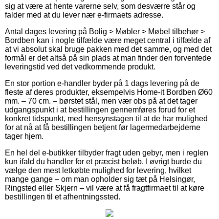
sig at være at hente varerne selv, som desværre står og
falder med at du lever nær e-firmaets adresse.
Antal dages levering på Bolig > Møbler > Møbel tilbehør >
Bordben kan i nogle tilfælde være meget central i tilfælde af
at vi absolut skal bruge pakken med det samme, og med det
formål er det altså på sin plads at man finder den forventede
leveringstid ved det vedkommende produkt.
En stor portion e-handler byder på 1 dags levering på de
fleste af deres produkter, eksempelvis Home-it Bordben Ø60
mm. – 70 cm. – børstet stål, men vær obs på at det tager
udgangspunkt i at bestillingen gennemføres forud for et
konkret tidspunkt, med hensynstagen til at de har mulighed
for at nå at få bestillingen betjent før lagermedarbejderne
tager hjem.
En hel del e-butikker tilbyder fragt uden gebyr, men i reglen
kun ifald du handler for et præcist beløb. I øvrigt burde du
vælge den mest letkøbte mulighed for levering, hvilket
mange gange – om man opholder sig tæt på Helsingør,
Ringsted eller Skjern – vil være at få fragtfirmaet til at køre
bestillingen til et afhentningssted.