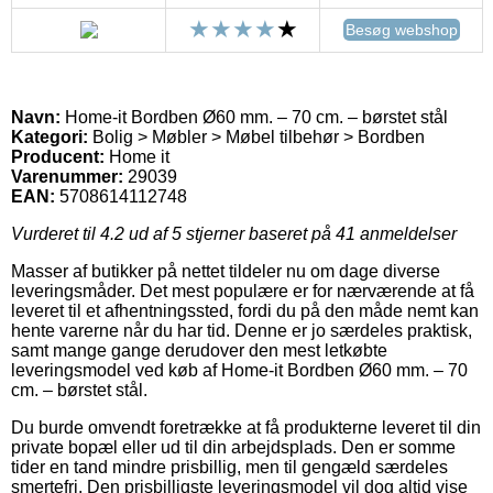
Besøg webshop
Navn:
Home-it Bordben Ø60 mm. – 70 cm. – børstet stål
Kategori:
Bolig > Møbler > Møbel tilbehør > Bordben
Producent:
Home it
Varenummer:
29039
EAN:
5708614112748
Vurderet til
4.2
ud af 5 stjerner baseret på
41
anmeldelser
Masser af butikker på nettet tildeler nu om dage diverse
leveringsmåder. Det mest populære er for nærværende at få
leveret til et afhentningssted, fordi du på den måde nemt kan
hente varerne når du har tid. Denne er jo særdeles praktisk,
samt mange gange derudover den mest letkøbte
leveringsmodel ved køb af Home-it Bordben Ø60 mm. – 70
cm. – børstet stål.
Du burde omvendt foretrække at få produkterne leveret til din
private bopæl eller ud til din arbejdsplads. Den er somme
tider en tand mindre prisbillig, men til gengæld særdeles
smertefri. Den prisbilligste leveringsmodel vil dog altid vise