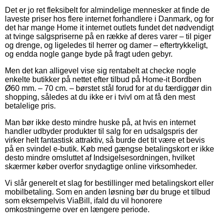
Det er jo ret fleksibelt for almindelige mennesker at finde de
laveste priser hos flere internet forhandlere i Danmark, og for
det har mange Home it internet outlets fundet det nødvendigt
at tvinge salgspriserne på en række af deres varer – til piger
og drenge, og ligeledes til herrer og damer – eftertrykkeligt,
og endda nogle gange byde på fragt uden gebyr.
Men det kan alligevel vise sig rentabelt at checke nogle
enkelte butikker på nettet efter tilbud på Home-it Bordben
Ø60 mm. – 70 cm. – børstet stål forud for at du færdiggør din
shopping, således at du ikke er i tvivl om at få den mest
betalelige pris.
Man bør ikke desto mindre huske på, at hvis en internet
handler udbyder produkter til salg for en udsalgspris der
virker helt fantastisk attraktiv, så burde det tit være et bevis
på en svindel e-butik. Køb med gængse betalingskort er ikke
desto mindre omsluttet af Indsigelsesordningen, hvilket
skærmer køber overfor snydagtige online virksomheder.
Vi slår generelt et slag for bestillinger med betalingskort eller
mobilbetaling. Som en anden løsning bør du bruge et tilbud
som eksempelvis ViaBill, ifald du vil honorere
omkostningerne over en længere periode.