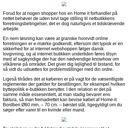
Forud for at nogen shopper hos en Home it forhandler på
nettet behøver de uden tvivl tage stilling til netbutikkens
forretningsbetingelser, det er dog naturligvis et tidskrævende
arbejde.
En nem løsning kan være at granske hvorvidt online
forretningen er e-mærke godkendt, eftersom det typisk er en
sikkerhed for at internet webshoppen følger dansk
lovgivning, og at internet butikken undertiden føres tilsyn
med af sagkyndige der har den nødvendige knowhow om
vilkårene på området. Det giver dig lejlighed til bistand, for
så vidt du udsættes for problemstillinger med din ordre.
Ligeså tilrådes det at køberen er på vagt for de væsentligste
reglementer der gælder for bestillingen, for eksempel hvilken
byttepolitik e-butikken benytter. I den relation er det på
samme måde essesentielt, at man stadig bevarer ens
faktura, så man fremadrettet kan bevise købet af Home-it
Bordben Ø60 mm. – 70 cm. – børstet stål, ligegyldigt om du
søger efter varer til en kvinde eller mand.