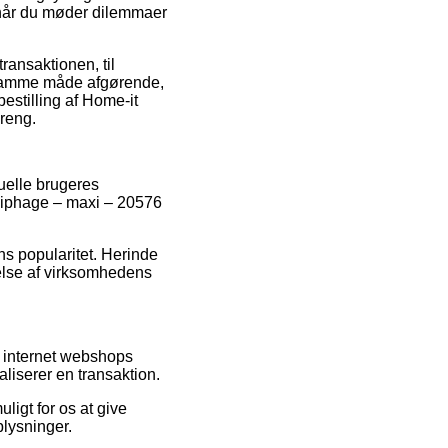
 når du møder dilemmaer
ransaktionen, til
 samme måde afgørende,
estilling af Home-it
dreng.
tuelle brugeres
Gliphage – maxi – 20576
ens popularitet. Herinde
else af virksomhedens
e internet webshops
aliserer en transaktion.
ligt for os at give
plysninger.