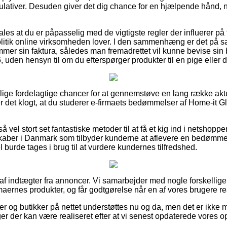
lativer. Desuden giver det dig chance for en hjælpende hånd,
les at du er påpasselig med de vigtigste regler der influerer på t
olitik online virksomheden lover. I den sammenhæng er det på
mer sin faktura, således man fremadrettet vil kunne bevise sin b
uden hensyn til om du efterspørger produkter til en pige eller 
illige fordelagtige chancer for at gennemstøve en lang række ak
r det klogt, at du studerer e-firmaets bedømmelser af Home-it 
 vel stort set fantastiske metoder til at få et kig ind i netshopp
skaber i Danmark som tilbyder kunderne at aflevere en bedømm
el burde tages i brug til at vurdere kundernes tilfredshed.
t af indtægter fra annoncer. Vi samarbejder med nogle forskellig
rmaernes produkter, og får godtgørelse når en af vores brugere re
og butikker på nettet understøttes nu og da, men det er ikke mu
er der kan være realiseret efter at vi senest opdaterede vores o