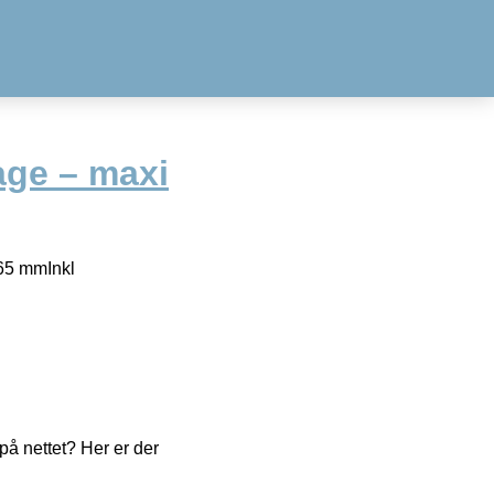
age – maxi
65 mmInkl
å nettet? Her er der