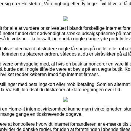
 sig nær Holstebro, Vordingborg eller Jyllinge – vil blive at få de
it for alle at vurdere prisniveauet i blandt forskellige internet for
å nettet fundet det nødvendigt at sænke udsalgspriserne på man
geså til voksne – kolossalt, og endda nogle gange yde portofri lev
id blive tiden værd at studere nogle få shops på nettet efter rab
orinden du placerer ordren, således at du er skråsikker på at få 
 være omhyggelig med, at hvis en butik annoncerer en vare til
 så burde det i nogle tilfælde være et bevis på en uægte butik. Kort
hvilket redder køberen imod fup internet firmaer.
estillinger med betalingskort eller mobilbetaling. Som en altern
fx ViaBill, forudsat du tilstræber at klare regningen over tid.
 en Home-it internet virksomhed kunne man i virkeligheden stu
og mange gange en tidskrævende opgave.
re at kontrollere hvorvidt internet forhandleren er e-mærke tilslut
pfylder de danske regler, foruden at forretningen løbende tilse