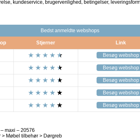
rrelse, kundeservice, brugervenlighed, betingelser, leveringsfor
Bedst anmeldte webshops
op
Stjerner
Link
Besøg webshop
Besøg webshop
Besøg webshop
Besøg webshop
Besøg webshop
 – maxi – 20576
 > Møbel tilbehør > Dørgreb