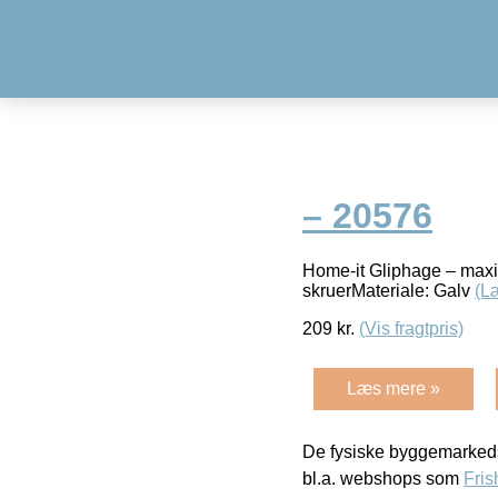
– 20576
Home-it Gliphage – max
skruerMateriale: Galv
(L
209
kr.
(Vis fragtpris)
Læs mere »
De fysiske byggemarkeds
bl.a. webshops som
Fris