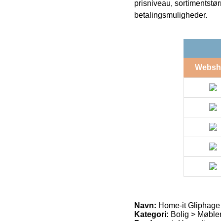
prisniveau, sortimentstø
betalingsmuligheder.
Websh
Navn:
Home-it Gliphage
Kategori:
Bolig > Møbler