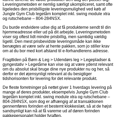
Leveringsmetoden er nemlig særligt ukompliceret, samt ofte
ligeledes den prisbilligste leveringsmulighed ved køb af
Jungle Gym Club legetårn komplet inkl. swing module xtra
og rutschebane – 804-284NSX.
Du burde endvidere udse dig at få produkterne sendt til din
hjemmeadresse eller ud på dit arbejde. Leveringsmetoden
viser sig oftest lidt mindre prisbillig, men samtidig vældig
ligetil. Den mest prisbevidste leveringsmåde kan ikke
benægtes at være selv at hente pakken, som jo stiller krav
om at du bor med kort afstand til e-forhandlerens adresse.
Fragttiden på Børn & Leg > Udendørs leg > Legepladser &
gyngestativ > Legetårne kan vise sig at være yderst relevant
om du absolut skal bruge dine nye produkter nu og her, så
derfor er det øjensynligt relevant at du besigtiger
tidshorisonten for levering for det relevante produkt.
De fleste forretninger på nettet giver 1 hverdags levering på
mange af deres produkter, eksempelvis Jungle Gym Club
legetårn komplet inkl. swing module xtra og rutschebane –
804-284NSX, som dog er afhængig af at transaktionen
gennemføres forinden et bestemt klokkeslæt, så at de højst
sandsynligt kan nå at få varerne ud af døren forinden
pakkepersonalet holder fyraften.