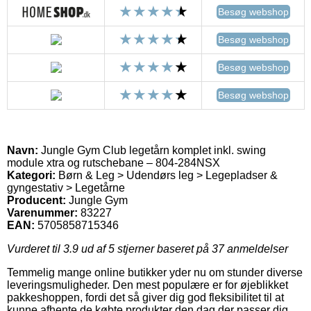
Besøg webshop
Besøg webshop
Besøg webshop
Besøg webshop
Navn:
Jungle Gym Club legetårn komplet inkl. swing
module xtra og rutschebane – 804-284NSX
Kategori:
Børn & Leg > Udendørs leg > Legepladser &
gyngestativ > Legetårne
Producent:
Jungle Gym
Varenummer:
83227
EAN:
5705858715346
Vurderet til
3.9
ud af 5 stjerner baseret på
37
anmeldelser
Temmelig mange online butikker yder nu om stunder diverse
leveringsmuligheder. Den mest populære er for øjeblikket
pakkeshoppen, fordi det så giver dig god fleksibilitet til at
kunne afhente de købte produkter den dag der passer dig.