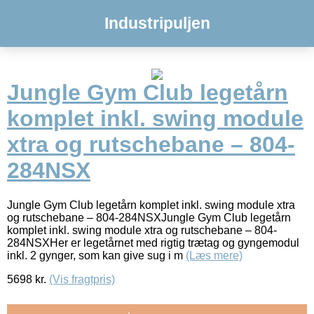
Industripuljen
Jungle Gym Club legetårn
komplet inkl. swing module
xtra og rutschebane – 804-
284NSX
Jungle Gym Club legetårn komplet inkl. swing module xtra
og rutschebane – 804-284NSXJungle Gym Club legetårn
komplet inkl. swing module xtra og rutschebane – 804-
284NSXHer er legetårnet med rigtig trætag og gyngemodul
inkl. 2 gynger, som kan give sug i m
(Læs mere)
5698
kr.
(Vis fragtpris)