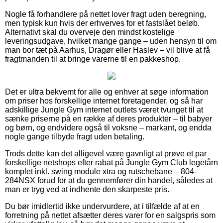
Nogle få forhandlere på nettet lover fragt uden beregning,
men typisk kun hvis der erhverves for et fastslået beløb.
Alternativt skal du overveje den mindst kostelige
leveringsudgave, hvilket mange gange – uden hensyn til om
man bor tæt på Aarhus, Dragør eller Haslev – vil blive at få
fragtmanden til at bringe varerne til en pakkeshop.
Det er ultra bekvemt for alle og enhver at søge information
om priser hos forskellige internet foretagender, og så har
adskillige Jungle Gym internet outlets været tvunget til at
sænke priserne på en række af deres produkter – til babyer
og børn, og endvidere også til voksne – markant, og endda
nogle gange tilbyde fragt uden betaling.
Trods dette kan det alligevel være gavnligt at prøve et par
forskellige netshops efter rabat på Jungle Gym Club legetårn
komplet inkl. swing module xtra og rutschebane – 804-
284NSX forud for at du gennemfører din handel, således at
man er tryg ved at indhente den skarpeste pris.
Du bør imidlertid ikke undervurdere, at i tilfælde af at en
forretning på nettet afsætter deres varer for en salgspris som