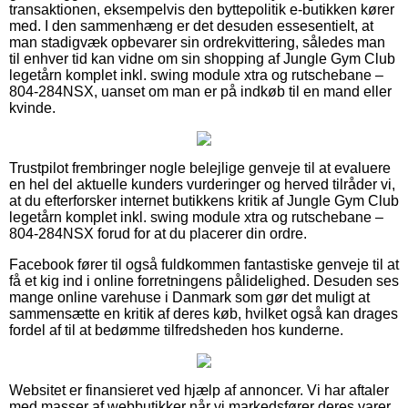
transaktionen, eksempelvis den byttepolitik e-butikken kører
med. I den sammenhæng er det desuden essesentielt, at
man stadigvæk opbevarer sin ordrekvittering, således man
til enhver tid kan vidne om sin shopping af Jungle Gym Club
legetårn komplet inkl. swing module xtra og rutschebane –
804-284NSX, uanset om man er på indkøb til en mand eller
kvinde.
Trustpilot frembringer nogle belejlige genveje til at evaluere
en hel del aktuelle kunders vurderinger og herved tilråder vi,
at du efterforsker internet butikkens kritik af Jungle Gym Club
legetårn komplet inkl. swing module xtra og rutschebane –
804-284NSX forud for at du placerer din ordre.
Facebook fører til også fuldkommen fantastiske genveje til at
få et kig ind i online forretningens pålidelighed. Desuden ses
mange online varehuse i Danmark som gør det muligt at
sammensætte en kritik af deres køb, hvilket også kan drages
fordel af til at bedømme tilfredsheden hos kunderne.
Websitet er finansieret ved hjælp af annoncer. Vi har aftaler
med masser af webbutikker når vi markedsfører deres varer,