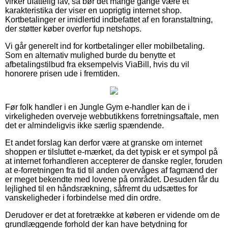
virker ufattelig lav, så bør det mange gange være et
karakteristika der viser en uoprigtig internet shop.
Kortbetalinger er imidlertid indbefattet af en foranstaltning,
der støtter køber overfor fup netshops.
Vi går generelt ind for kortbetalinger eller mobilbetaling.
Som en alternativ mulighed burde du benytte et
afbetalingstilbud fra eksempelvis ViaBill, hvis du vil
honorere prisen ude i fremtiden.
Før folk handler i en Jungle Gym e-handler kan de i
virkeligheden overveje webbutikkens forretningsaftale, men
det er almindeligvis ikke særlig spændende.
Et andet forslag kan derfor være at granske om internet
shoppen er tilsluttet e-mærket, da det typisk er et sympol på
at internet forhandleren accepterer de danske regler, foruden
at e-forretningen fra tid til anden overvåges af fagmænd der
er meget bekendte med lovene på området. Desuden får du
lejlighed til en håndsrækning, såfremt du udsættes for
vanskeligheder i forbindelse med din ordre.
Derudover er det at foretrække at køberen er vidende om de
grundlæggende forhold der kan have betydning for