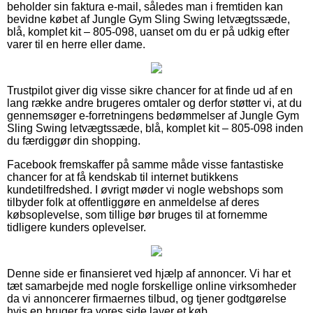
beholder sin faktura e-mail, således man i fremtiden kan
bevidne købet af Jungle Gym Sling Swing letvægtssæde,
blå, komplet kit – 805-098, uanset om du er på udkig efter
varer til en herre eller dame.
Trustpilot giver dig visse sikre chancer for at finde ud af en
lang række andre brugeres omtaler og derfor støtter vi, at du
gennemsøger e-forretningens bedømmelser af Jungle Gym
Sling Swing letvægtssæde, blå, komplet kit – 805-098 inden
du færdiggør din shopping.
Facebook fremskaffer på samme måde visse fantastiske
chancer for at få kendskab til internet butikkens
kundetilfredshed. I øvrigt møder vi nogle webshops som
tilbyder folk at offentliggøre en anmeldelse af deres
købsoplevelse, som tillige bør bruges til at fornemme
tidligere kunders oplevelser.
Denne side er finansieret ved hjælp af annoncer. Vi har et
tæt samarbejde med nogle forskellige online virksomheder
da vi annoncerer firmaernes tilbud, og tjener godtgørelse
hvis en bruger fra vores side laver et køb.