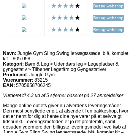
Besøg webshop
Besøg webshop
Besøg webshop
Navn:
Jungle Gym Sling Swing letvægtssæde, blå, komplet
kit – 805-098
Kategori:
Børn & Leg > Udendørs leg > Legepladser &
gyngestativ > Tilbehør Legetårn og Gyngestativer
Producent:
Jungle Gym
Varenummer:
83215
EAN:
5705858706245
Vurderet til
4.3
ud af 5 stjerner baseret på
27
anmeldelser
Mange online outlets giver nu alverdens leveringsmåder.
Den mest benyttede er p.t. at afsende til en pakkeshop, hvor
det er nemt for dig at hente dine nye varer på et selvvalgt
tidspunkt. Leveringsmetoden er jo ret problemfri, samt
desuden ydermere den billigste leveringsmodel ved køb af
Jungle Gym Sling Swing letvægtssæde, blå, komplet kit –