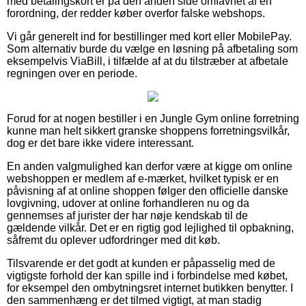
med betalingskort er på den anden side omfavnet af en
forordning, der redder køber overfor falske webshops.
Vi går generelt ind for bestillinger med kort eller MobilePay.
Som alternativ burde du vælge en løsning på afbetaling som
eksempelvis ViaBill, i tilfælde af at du tilstræber at afbetale
regningen over en periode.
Forud for at nogen bestiller i en Jungle Gym online forretning
kunne man helt sikkert granske shoppens forretningsvilkår,
dog er det bare ikke videre interessant.
En anden valgmulighed kan derfor være at kigge om online
webshoppen er medlem af e-mærket, hvilket typisk er en
påvisning af at online shoppen følger den officielle danske
lovgivning, udover at online forhandleren nu og da
gennemses af jurister der har nøje kendskab til de
gældende vilkår. Det er en rigtig god lejlighed til opbakning,
såfremt du oplever udfordringer med dit køb.
Tilsvarende er det godt at kunden er påpasselig med de
vigtigste forhold der kan spille ind i forbindelse med købet,
for eksempel den ombytningsret internet butikken benytter. I
den sammenhæng er det tilmed vigtigt, at man stadig