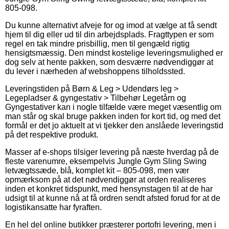
805-098.
Du kunne alternativt afveje for og imod at vælge at få sendt
hjem til dig eller ud til din arbejdsplads. Fragttypen er som
regel en tak mindre prisbillig, men til gengæld rigtig
hensigtsmæssig. Den mindst kostelige leveringsmulighed er
dog selv at hente pakken, som desværre nødvendiggør at
du lever i nærheden af webshoppens tilholdssted.
Leveringstiden på Børn & Leg > Udendørs leg >
Legepladser & gyngestativ > Tilbehør Legetårn og
Gyngestativer kan i nogle tilfælde være meget væsentlig om
man står og skal bruge pakken inden for kort tid, og med det
formål er det jo aktuelt at vi tjekker den anslåede leveringstid
på det respektive produkt.
Masser af e-shops tilsiger levering på næste hverdag på de
fleste varenumre, eksempelvis Jungle Gym Sling Swing
letvægtssæde, blå, komplet kit – 805-098, men vær
opmærksom på at det nødvendiggør at orden realiseres
inden et konkret tidspunkt, med hensynstagen til at de har
udsigt til at kunne nå at få ordren sendt afsted forud for at de
logistikansatte har fyraften.
En hel del online butikker præsterer portofri levering, men i