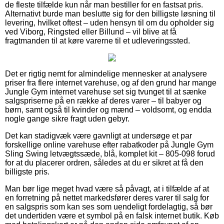
de fleste tilfælde kun når man bestiller for en fastsat pris.
Alternativt burde man beslutte sig for den billigste løsning til
levering, hvilket oftest – uden hensyn til om du opholder sig
ved Viborg, Ringsted eller Billund – vil blive at få
fragtmanden til at køre varerne til et udleveringssted.
Det er rigtig nemt for almindelige mennesker at analysere
priser fra flere internet varehuse, og af den grund har mange
Jungle Gym internet varehuse set sig tvunget til at sænke
salgspriserne på en række af deres varer – til babyer og
børn, samt også til kvinder og mænd – voldsomt, og endda
nogle gange sikre fragt uden gebyr.
Det kan stadigvæk være gavnligt at undersøge et par
forskellige online varehuse efter rabatkoder på Jungle Gym
Sling Swing letvægtssæde, blå, komplet kit – 805-098 forud
for at du placerer ordren, således at du er sikret at få den
billigste pris.
Man bør lige meget hvad være så påvagt, at i tilfælde af at
en forretning på nettet markedsfører deres varer til salg for
en salgspris som kan ses som uendeligt fordelagtig, så bør
det undertiden være et symbol på en falsk internet butik. Køb