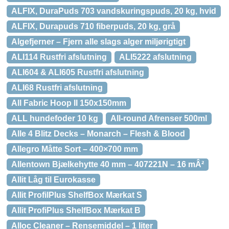
ALFIX, DuraPuds 703 vandskuringspuds, 20 kg, hvid
ALFIX, Durapuds 710 fiberpuds, 20 kg, grå
Algefjerner – Fjern alle slags alger miljørigtigt
ALI114 Rustfri afslutning
ALI5222 afslutning
ALI604 & ALI605 Rustfri afslutning
ALI68 Rustfri afslutning
All Fabric Hoop II 150x150mm
ALL hundefoder 10 kg
All-round Afrenser 500ml
Alle 4 Blitz Decks – Monarch – Flesh & Blood
Allegro Måtte Sort – 400×700 mm
Allentown Bjælkehytte 40 mm – 407221N – 16 mÂ²
Allit Låg til Eurokasse
Allit ProfilPlus ShelfBox Mærkat S
Allit ProfiPlus ShelfBox Mærkat B
Alloc Cleaner – Rensemiddel – 1 liter