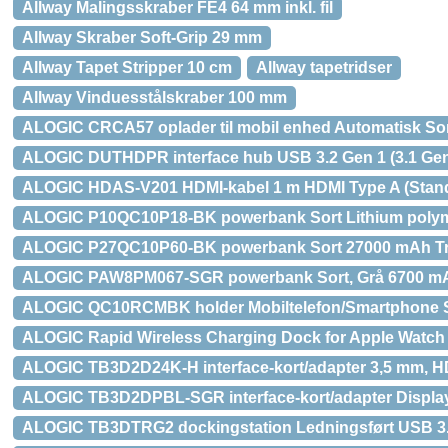
Allway Malingsskraber FE4 64 mm inkl. fil
Allway Skraber Soft-Grip 29 mm
Allway Tapet Stripper 10 cm
Allway tapetridser
Allway Vinduesstålskraber 100 mm
ALOGIC CRCA57 oplader til mobil enhed Automatisk So
ALOGIC DUTHDPR interface hub USB 3.2 Gen 1 (3.1 Gen 
ALOGIC HDAS-V201 HDMI-kabel 1 m HDMI Type A (Stand
ALOGIC P10QC10P18-BK powerbank Sort Lithium polyme
ALOGIC P27QC10P60-BK powerbank Sort 27000 mAh Tr
ALOGIC PAW8PM067-SGR powerbank Sort, Grå 6700 mA
ALOGIC QC10RCMBK holder Mobiltelefon/Smartphone So
ALOGIC Rapid Wireless Charging Dock for Apple Watch
ALOGIC TB3D2D24K-H interface-kort/adapter 3,5 mm, HDM
ALOGIC TB3D2DPBL-SGR interface-kort/adapter DisplayP
ALOGIC TB3DTRG2 dockingstation Ledningsført USB 3.2 