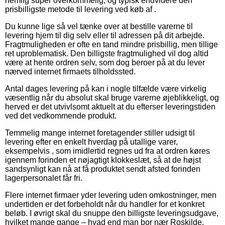
nemlig super overkommelig, og typisk endvidere den
prisbilligste metode til levering ved køb af .
Du kunne lige så vel tænke over at bestille varerne til
levering hjem til dig selv eller til adressen på dit arbejde.
Fragtmuligheden er ofte en tand mindre prisbillig, men tillige
ret uproblematisk. Den billigste fragtmulighed vil dog altid
være at hente ordren selv, som dog beroer på at du lever
nærved internet firmaets tilholdssted.
Antal dages levering på kan i nogle tilfælde være virkelig
væsentlig når du absolut skal bruge varerne øjeblikkeligt, og
herved er det utvivlsomt aktuelt at du efterser leveringstiden
ved det vedkommende produkt.
Temmelig mange internet foretagender stiller udsigt til
levering efter en enkelt hverdag på utallige varer,
eksempelvis , som imidlertid regnes ud fra at ordren køres
igennem forinden et nøjagtigt klokkeslæt, så at de højst
sandsynligt kan nå at få produktet sendt afsted forinden
lagerpersonalet får fri.
Flere internet firmaer yder levering uden omkostninger, men
undertiden er det forbeholdt når du handler for et konkret
beløb. I øvrigt skal du snuppe den billigste leveringsudgave,
hvilket mange gange – hvad end man bor nær Roskilde,