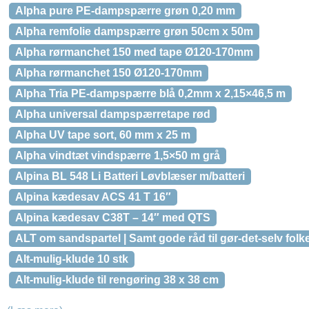
Alpha pure PE-dampspærre grøn 0,20 mm
Alpha remfolie dampspærre grøn 50cm x 50m
Alpha rørmanchet 150 med tape Ø120-170mm
Alpha rørmanchet 150 Ø120-170mm
Alpha Tria PE-dampspærre blå 0,2mm x 2,15×46,5 m
Alpha universal dampspærretape rød
Alpha UV tape sort, 60 mm x 25 m
Alpha vindtæt vindspærre 1,5×50 m grå
Alpina BL 548 Li Batteri Løvblæser m/batteri
Alpina kædesav ACS 41 T 16″
Alpina kædesav C38T – 14″ med QTS
ALT om sandspartel | Samt gode råd til gør-det-selv fol
Alt-mulig-klude 10 stk
Alt-mulig-klude til rengøring 38 x 38 cm