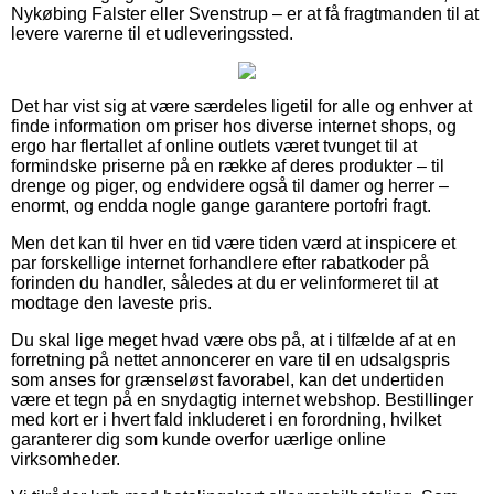
Nykøbing Falster eller Svenstrup – er at få fragtmanden til at
levere varerne til et udleveringssted.
Det har vist sig at være særdeles ligetil for alle og enhver at
finde information om priser hos diverse internet shops, og
ergo har flertallet af online outlets været tvunget til at
formindske priserne på en række af deres produkter – til
drenge og piger, og endvidere også til damer og herrer –
enormt, og endda nogle gange garantere portofri fragt.
Men det kan til hver en tid være tiden værd at inspicere et
par forskellige internet forhandlere efter rabatkoder på
forinden du handler, således at du er velinformeret til at
modtage den laveste pris.
Du skal lige meget hvad være obs på, at i tilfælde af at en
forretning på nettet annoncerer en vare til en udsalgspris
som anses for grænseløst favorabel, kan det undertiden
være et tegn på en snydagtig internet webshop. Bestillinger
med kort er i hvert fald inkluderet i en forordning, hvilket
garanterer dig som kunde overfor uærlige online
virksomheder.