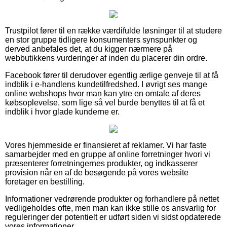
Trustpilot fører til en række værdifulde løsninger til at studere
en stor gruppe tidligere konsumenters synspunkter og
derved anbefales det, at du kigger nærmere på
webbutikkens vurderinger af inden du placerer din ordre.
Facebook fører til derudover egentlig ærlige genveje til at få
indblik i e-handlens kundetilfredshed. I øvrigt ses mange
online webshops hvor man kan ytre en omtale af deres
købsoplevelse, som lige så vel burde benyttes til at få et
indblik i hvor glade kunderne er.
Vores hjemmeside er finansieret af reklamer. Vi har faste
samarbejder med en gruppe af online forretninger hvori vi
præsenterer forretningernes produkter, og indkasserer
provision når en af de besøgende på vores website
foretager en bestilling.
Informationer vedrørende produkter og forhandlere på nettet
vedligeholdes ofte, men man kan ikke stille os ansvarlig for
reguleringer der potentielt er udført siden vi sidst opdaterede
vores informationer.