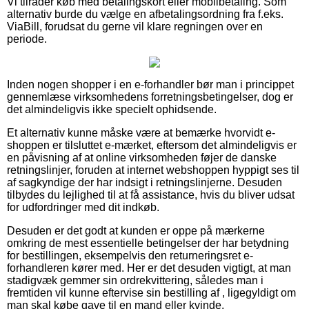
Vi tilråder køb med betalingskort eller mobilbetaling. Som
alternativ burde du vælge en afbetalingsordning fra f.eks.
ViaBill, forudsat du gerne vil klare regningen over en
periode.
Inden nogen shopper i en e-forhandler bør man i princippet
gennemlæse virksomhedens forretningsbetingelser, dog er
det almindeligvis ikke specielt ophidsende.
Et alternativ kunne måske være at bemærke hvorvidt e-
shoppen er tilsluttet e-mærket, eftersom det almindeligvis er
en påvisning af at online virksomheden føjer de danske
retningslinjer, foruden at internet webshoppen hyppigt ses til
af sagkyndige der har indsigt i retningslinjerne. Desuden
tilbydes du lejlighed til at få assistance, hvis du bliver udsat
for udfordringer med dit indkøb.
Desuden er det godt at kunden er oppe på mærkerne
omkring de mest essentielle betingelser der har betydning
for bestillingen, eksempelvis den returneringsret e-
forhandleren kører med. Her er det desuden vigtigt, at man
stadigvæk gemmer sin ordrekvittering, således man i
fremtiden vil kunne eftervise sin bestilling af , ligegyldigt om
man skal købe gave til en mand eller kvinde.