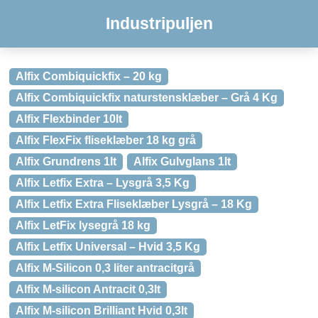
Industripuljen
Alfix Combiquickfix – 20 kg
Alfix Combiquickfix naturstensklæber – Grå 4 Kg
Alfix Flexbinder 10lt
Alfix FlexFix fliseklæber 18 kg grå
Alfix Grundrens 1lt
Alfix Gulvglans 1lt
Alfix Letfix Extra – Lysgrå 3,5 Kg
Alfix Letfix Extra Fliseklæber Lysgrå – 18 Kg
Alfix LetFix lysegrå 18 kg
Alfix Letfix Universal – Hvid 3,5 Kg
Alfix M-Silicon 0,3 liter antracitgrå
Alfix M-silicon Antracit 0,3lt
Alfix M-silicon Brilliant Hvid 0,3lt