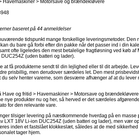
d > Havemaskiner > Motorsave og brændekløvere
8948
jerner baseret på
44
anmeldelser
nuværende tidspunkt mange forskellige leveringsmetoder. Den m
 kan du bare gå forbi efter din pakke når det passer ind i din k
 samt ofte ligeledes den mest betalelige fragtløsning ved køb af
DUC254Z (uden batteri og lader).
at få produkterne sendt til din lejlighed eller til dit arbejde. L
ndre prisbillig, men derudover særdeles let. Den mest prisbevid
 du selv henter varerne, som desværre afhænger af at du lever n
Have og fritid > Havemaskiner > Motorsave og brændekløvere er
ne nye produkter nu og her, så herved er det særdeles afgørende
to for den relevante vare.
ninger tilsiger levering på næstkommende hverdag på en masse 
v LXT 18V Li-ion DUC254Z (uden batteri og lader), men vær o
ceres inden et fastslået klokkeslæt, således at de med sikkerhed
sonalet tager hjem.