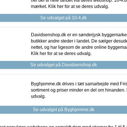
hel del til hele landet via deres webshop. 10-4.d
mærket. Klik her for at se deres udvalg.
Se udvalget på 10-4.dk
Davidsenshop.dk er en sønderjysk byggemark
butikker andre steder i landet. De sælger desud
nettet, og har ligesom de andre online byggemar
Klik her for at se deres udvalg.
Se udvalget på Davidsenshop.dk
Byghjemme.dk drives i tæt samarbejde med Fris
sortiment og priser minder en del om hinanden. K
udvalg.
Se udvalget på Byghjemme.dk