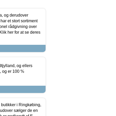
ia, og derudover
ar et stort sortiment
onel rådgivning over
ik her for at se deres
tjylland, og ellers
4, og er 100 %
butikker i Ringkøbing,
rudover sælger de en