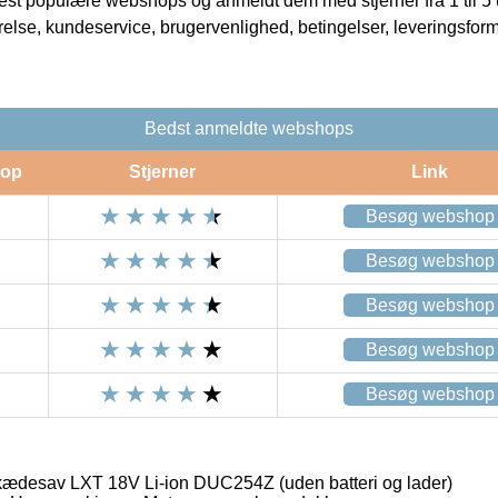
t populære webshops og anmeldt dem med stjerner fra 1 til 5 ud
rrelse, kundeservice, brugervenlighed, betingelser, leveringsfor
Bedst anmeldte webshops
op
Stjerner
Link
Besøg webshop
Besøg webshop
Besøg webshop
Besøg webshop
Besøg webshop
kædesav LXT 18V Li-ion DUC254Z (uden batteri og lader)