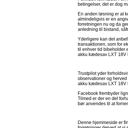
betingelser, det er dog 
En anden løsning er at ko
almindeligvis er en angiv
forretningen nu og da g
anledning til bistand, s
Yderligere kan det anbef
transaktionen, som for ek
til enhver tid bibeholder
akku kædesav LXT 18V Li
Trustpilot yder forholdsv
observationer og herved 
akku kædesav LXT 18V Li
Facebook frembyder ligne
Tilmed er der en del forh
bør anvendes til at forne
Denne hjemmeside er fina
forretninger derved at vi