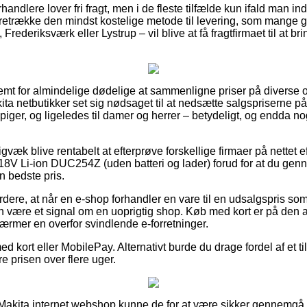
handlere lover fri fragt, men i de fleste tilfælde kun ifald man in
oretrække den mindst kostelige metode til levering, som mange 
ederiksværk eller Lystrup – vil blive at få fragtfirmaet til at bri
emt for almindelige dødelige at sammenligne priser på diverse on
akita netbutikker set sig nødsaget til at nedsætte salgspriserne 
 piger, og ligeledes til damer og herrer – betydeligt, og endda 
gvæk blive rentabelt at efterprøve forskellige firmaer på nettet 
V Li-ion DUC254Z (uden batteri og lader) forud for at du genn
n bedste pris.
ere, at når en e-shop forhandler en vare til en udsalgspris som 
n være et signal om en uoprigtig shop. Køb med kort er på den
kærmer en overfor svindlende e-forretninger.
med kort eller MobilePay. Alternativt burde du drage fordel af et 
re prisen over flere uger.
n Makita internet webshop kunne de for at være sikker gennemg