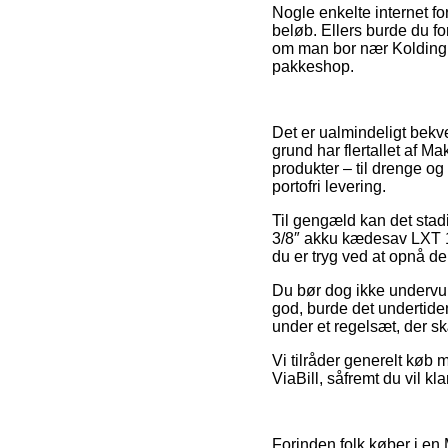
Nogle enkelte internet for
beløb. Ellers burde du f
om man bor nær Kolding, Fr
pakkeshop.
Det er ualmindeligt bekv
grund har flertallet af M
produkter – til drenge og
portofri levering.
Til gengæld kan det stadi
3/8″ akku kædesav LXT 18
du er tryg ved at opnå de
Du bør dog ikke undervurd
god, burde det undertide
under et regelsæt, der s
Vi tilråder generelt køb 
ViaBill, såfremt du vil kla
Forinden folk køber i e