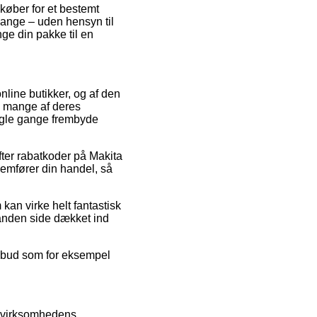
dkøber for et bestemt
gange – uden hensyn til
nge din pakke til en
line butikker, og af den
på mange af deres
nogle gange frembyde
efter rabatkoder på Makita
emfører din handel, så
kan virke helt fantastisk
 anden side dækket ind
tilbud som for eksempel
å virksomhedens