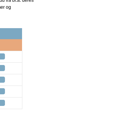
 fra bl.a. deres
mer og