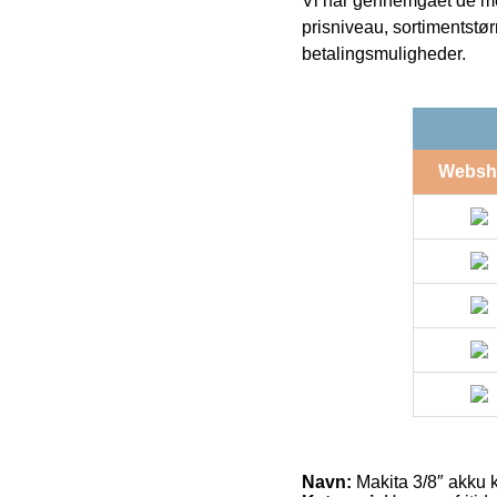
Vi har gennemgået de mes
prisniveau, sortimentstø
betalingsmuligheder.
Websh
Navn:
Makita 3/8″ akku 