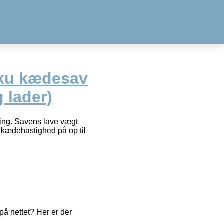
kku kædesav
 lader)
ning. Savens lave vægt
 kædehastighed på op til
å nettet? Her er der