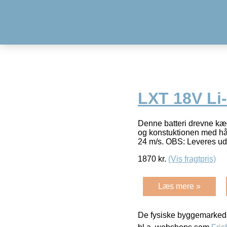
LXT 18V Li-
Denne batteri drevne kæd
og konstuktionen med hån
24 m/s. OBS: Leveres ud
1870
kr.
(Vis fragtpris)
Læs mere »
De fysiske byggemarkeds