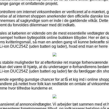
mange gange et omfattende projekt.
ntrollere om internet virksomheden er verificeret af e-mærket, g
else af at internet shoppen anerkender den officielle danske lov
ennemses af sagkyndige som er inde i de gældende vilkår. Dett
åfremt du forvoldes dilemmaer med dit indkøb.
ales at køberen er vidende om de mest essentielle vedtægter de
sempel hvilken byttepolitik online butikken tilbyder. Her er det 
 ens kvitteringsmail, så man en anden gang vil kunne bekræfte sin
-ion DUC254Z (uden batteri og lader), hvad end man er herre 
is stabile muligheder for at efterforske ret mange forhenværende
kan det være til hjælp, at du undersøger e-forhandlerens bedøm
-ion DUC254Z (uden batteri og lader) før du færdiggør din sh
nde egentlig gunstige chancer for at få et kig ind i online shop
andlere på nettet hvor folk kan nedfælde en omtale af virksomhe
mme hvor tilfredse kunderne er.
nsieret af annonceindtægter. Vi arbejder tæt sammen med et ha
 præsenterer forretningernes tilbud, og indkasserer betaling når 