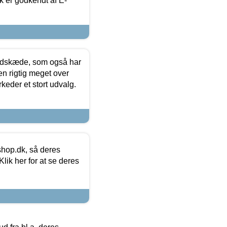
k er godkendt af E-
edskæde, som også har
en rigtig meget over
keder et stort udvalg.
hop.dk, så deres
lik her for at se deres