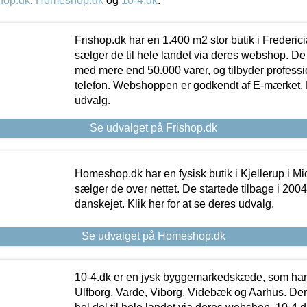
hop.dk
,
Homeshop.dk
og
10-4.dk
.
Frishop.dk har en 1.400 m2 stor butik i Frederic
sælger de til hele landet via deres webshop. De h
med mere end 50.000 varer, og tilbyder professi
telefon. Webshoppen er godkendt af E-mærket. Kl
udvalg.
Se udvalget på Frishop.dk
Homeshop.dk har en fysisk butik i Kjellerup i Mid
sælger de over nettet. De startede tilbage i 200
danskejet. Klik her for at se deres udvalg.
Se udvalget på Homeshop.dk
10-4.dk er en jysk byggemarkedskæde, som har 
Ulfborg, Varde, Viborg, Videbæk og Aarhus. De