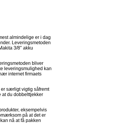
est almindelige er i dag
alender. Leveringsmetoden
 Makita 3/8″ akku
everingsmetoden bliver
ste leveringsmulighed kan
ær internet firmaets
 særligt vigtig såfremt
 at du dobbelttjekker
produkter, eksempelvis
pmærksom på at det er
 kan nå at få pakken