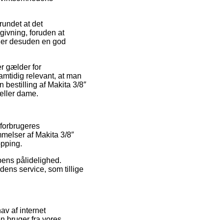
rundet at det
givning, foruden at
e er desuden en god
r gælder for
samtidig relevant, at man
 bestilling af Makita 3/8″
eller dame.
 forbrugeres
melser af Makita 3/8″
opping.
pens pålidelighed.
dens service, som tillige
v af internet
en bruger fra vores