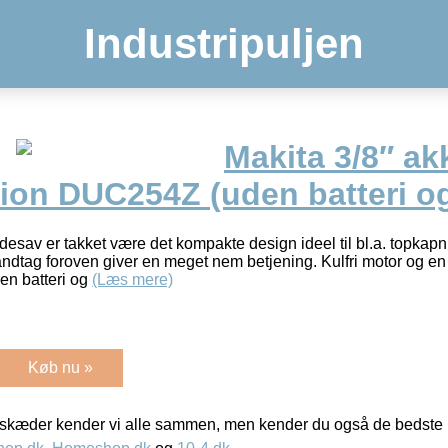
Industripuljen
Makita 3/8″ a
ion DUC254Z (uden batteri og
esav er takket være det kompakte design ideel til bl.a. topkap
dtag foroven giver en meget nem betjening. Kulfri motor og en
en batteri og
(Læs mere)
Køb nu »
kæder kender vi alle sammen, men kender du også de bedste p