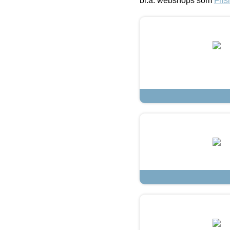
bl.a. webshops som
Fris