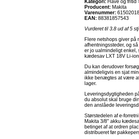
Kategori:
Have og friti
Producent:
Makita
Varenummer:
6150201
EAN:
88381857543
Vurderet til
3.8
ud af 5 st
Flere netshops giver på 
afhentningssteder, og så
er jo ualmindeligt enkel,
kædesav LXT 18V Li-ion 
Du kan derudover forsøge 
almindeligvis en sjat mi
ikke benægtes at være at
lager.
Leveringsdygtigheden på 
du absolut skal bruge di
den anslåede leveringsda
Størstedelen af e-forret
Makita 3/8″ akku kædesa
betinget af at ordren pla
distribueret før pakkeper