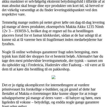
akku maskiner er selvfølgelig ekstremt betydningsfuld i tilfælde af at
man absolut skal bruge dine nye produkter om kort tid, så herved er
det virkelig væsentligt at du finder leveringstidspunktet ved den
respektive vare.
Temmelig mange outlets på nettet giver løfte om dag-til-dag levering
på mange af deres produkter, eksempelvis Makita Akku 1235 Nimh
12v 3 – 193059-5, hvilket dog er regnet ud fra at bestillingen
placeres forud for et fastsat klokkeslæt, sådan at de har udsigt til at
kunne nå at få varerne hen til fragtfirmaet inden medarbejderne har
fyraften.
Nogle få online webshops garanterer fragt uden beregning, men
typisk kun ifald der shoppes for et bestemt beløb. Alternativt bør du
tage den mest prisbevidste leveringsmetode, der typisk – uanset om
du opholder sig i Fredericia, Haderslev eller Faaborg – vil være at få
dem til at køre din bestilling til en pakkeshop.
Det er jo rigtig ukompliceret for internetbrugere at vurdere
prisniveauet fra forskellige e-butikker, og på grund af dette har
flertallet af Makita e-forretninger ikke kunne slippe for at tvinge
udsalgspriserne på mange af deres varer – til babyer og børn, men
ligeledes til voksne – betydeligt, og endda nogle gange garantere
fragt uden gebyr.