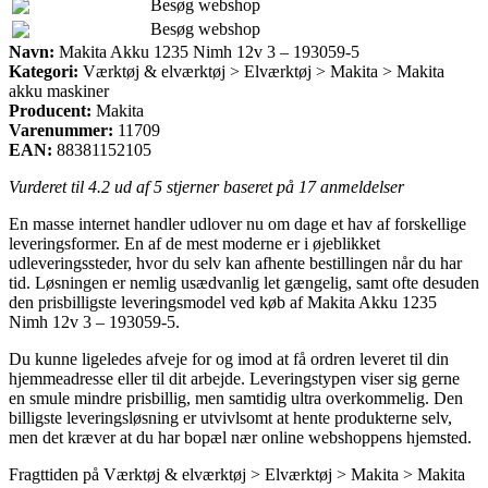
Besøg webshop
Besøg webshop
Navn:
Makita Akku 1235 Nimh 12v 3 – 193059-5
Kategori:
Værktøj & elværktøj > Elværktøj > Makita > Makita
akku maskiner
Producent:
Makita
Varenummer:
11709
EAN:
88381152105
Vurderet til
4.2
ud af 5 stjerner baseret på
17
anmeldelser
En masse internet handler udlover nu om dage et hav af forskellige
leveringsformer. En af de mest moderne er i øjeblikket
udleveringssteder, hvor du selv kan afhente bestillingen når du har
tid. Løsningen er nemlig usædvanlig let gængelig, samt ofte desuden
den prisbilligste leveringsmodel ved køb af Makita Akku 1235
Nimh 12v 3 – 193059-5.
Du kunne ligeledes afveje for og imod at få ordren leveret til din
hjemmeadresse eller til dit arbejde. Leveringstypen viser sig gerne
en smule mindre prisbillig, men samtidig ultra overkommelig. Den
billigste leveringsløsning er utvivlsomt at hente produkterne selv,
men det kræver at du har bopæl nær online webshoppens hjemsted.
Fragttiden på Værktøj & elværktøj > Elværktøj > Makita > Makita