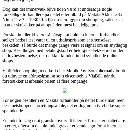
Dog kan det immervæk blive tiden værd at undersøge nogle
forskellige forhandlere på nettet efter tilbud på Makita Akku 1235
Nimh 12v 3 – 193059-5 før du færdiggør din shopping, således at
man er skråsikker på at opnå den mest betalelige pris.
Du skal imidlertid være så påvagt, at ifald en internet forhandler
sælger bedst i test varer til en udsalgspris som er grænseløst
beskeden, så burde det mange gange være et signal om en snydagtig
shop. Bestillinger med betalingskort er heldigvis dækket ind under
en lovbestemmelse, der dækker kunden imod svindlende online
shops.
Vi tilråder shopping med kort eller MobilePay. Som alternativ burde
du udnytte en afdragsløsning som eksempelvis ViaBill, når du
foretrækker at afbetale prisen af flere omgange.
Før nogen bestiller i en Makita forhandler på nettet burde man reelt
bese netshoppens forretningsaftale, det er dog uden tvivl ikke super
spændende.
Et andet forslag er at granske hvorvidt internet firmaet er støttet af e-
mærket, eftersom det almindeligvis er et kendetegn for at internet