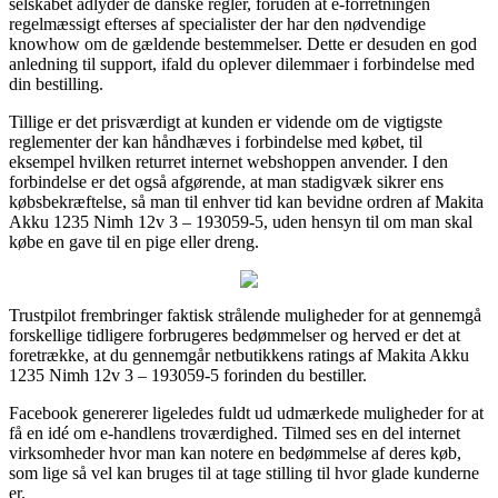
selskabet adlyder de danske regler, foruden at e-forretningen
regelmæssigt efterses af specialister der har den nødvendige
knowhow om de gældende bestemmelser. Dette er desuden en god
anledning til support, ifald du oplever dilemmaer i forbindelse med
din bestilling.
Tillige er det prisværdigt at kunden er vidende om de vigtigste
reglementer der kan håndhæves i forbindelse med købet, til
eksempel hvilken returret internet webshoppen anvender. I den
forbindelse er det også afgørende, at man stadigvæk sikrer ens
købsbekræftelse, så man til enhver tid kan bevidne ordren af Makita
Akku 1235 Nimh 12v 3 – 193059-5, uden hensyn til om man skal
købe en gave til en pige eller dreng.
Trustpilot frembringer faktisk strålende muligheder for at gennemgå
forskellige tidligere forbrugeres bedømmelser og herved er det at
foretrække, at du gennemgår netbutikkens ratings af Makita Akku
1235 Nimh 12v 3 – 193059-5 forinden du bestiller.
Facebook genererer ligeledes fuldt ud udmærkede muligheder for at
få en idé om e-handlens troværdighed. Tilmed ses en del internet
virksomheder hvor man kan notere en bedømmelse af deres køb,
som lige så vel kan bruges til at tage stilling til hvor glade kunderne
er.