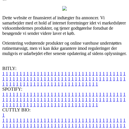
Dette website er finansieret af indtægter fra annoncer. Vi
samarbejder med et hold af internet forretninger idet vi markedsfører
virksomhedernes produkter, og tjener godtgørelse forudsat de
besøgende vi sender videre laver et køb.
Orientering vedrørende produkter og online varehuse understøttes
rutinemæssigt, men vi kan ikke garantere imod reguleringer der
muligvis er udarbejdet efter seneste opdatering af sidens oplysninger.
BITLY:
1
1
1
1
1
1
1
1
1
1
1
1
1
1
1
1
1
1
1
1
1
1
1
1
1
1
1
1
1
1
1
1
1
1
1
1
1
1
1
1
1
1
1
1
1
1
1
1
1
1
1
1
1
1
1
1
1
1
1
1
1
1
1
1
1
1
1
1
1
1
1
1
1
1
1
1
1
1
1
1
1
1
1
1
1
1
1
1
1
1
1
1
1
1
1
1
1
1
1
1
SPOTIFY:
1
1
1
1
1
1
1
1
1
1
1
1
1
1
1
1
1
1
1
1
1
1
1
1
1
1
1
1
1
1
1
1
1
1
1
1
1
1
1
1
1
1
1
1
1
1
1
1
1
1
1
1
1
1
1
1
1
1
1
1
1
1
1
1
1
1
1
1
1
1
1
1
1
1
1
1
1
1
1
1
1
1
1
1
1
1
1
1
1
1
1
1
1
1
1
1
1
1
1
1
CUTTLY BIO:
1
1
1
1
1
1
1
1
1
1
1
1
1
1
1
1
1
1
1
1
1
1
1
1
1
1
1
1
1
1
1
1
1
1
1
1
1
1
1
1
1
1
1
1
1
1
1
1
1
1
1
1
1
1
1
1
1
1
1
1
1
1
1
1
1
1
1
1
1
1
1
1
1