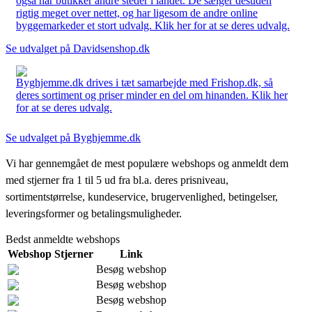
også har butikker andre steder i landet. De sælger desuden
rigtig meget over nettet, og har ligesom de andre online
byggemarkeder et stort udvalg. Klik her for at se deres udvalg.
Se udvalget på Davidsenshop.dk
Byghjemme.dk drives i tæt samarbejde med Frishop.dk, så
deres sortiment og priser minder en del om hinanden. Klik her
for at se deres udvalg.
Se udvalget på Byghjemme.dk
Vi har gennemgået de mest populære webshops og anmeldt dem
med stjerner fra 1 til 5 ud fra bl.a. deres prisniveau,
sortimentstørrelse, kundeservice, brugervenlighed, betingelser,
leveringsformer og betalingsmuligheder.
Bedst anmeldte webshops
Webshop
Stjerner
Link
Besøg webshop
Besøg webshop
Besøg webshop