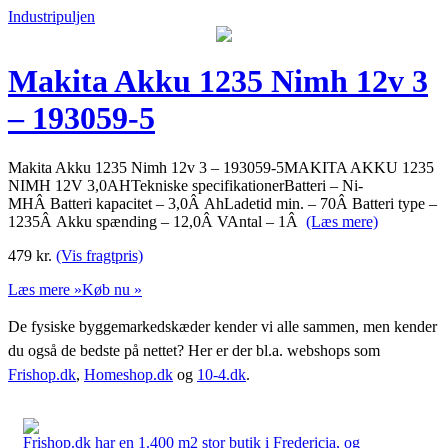
Industripuljen
Makita Akku 1235 Nimh 12v 3
– 193059-5
Makita Akku 1235 Nimh 12v 3 – 193059-5MAKITA AKKU 1235
NIMH 12V 3,0AHTekniske specifikationerBatteri – Ni-
MHÂ Batteri kapacitet – 3,0Â AhLadetid min. – 70Â Batteri type –
1235Â Akku spænding – 12,0Â VAntal – 1Â
(Læs mere)
479
kr.
(Vis fragtpris)
Læs mere »
Køb nu »
De fysiske byggemarkedskæder kender vi alle sammen, men kender
du også de bedste på nettet? Her er der bl.a. webshops som
Frishop.dk
,
Homeshop.dk
og
10-4.dk
.
Frishop.dk har en 1.400 m2 stor butik i Fredericia, og