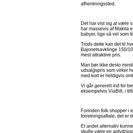
afhentningssted.
Det har vist sig at være v
har massevis af Makita e-
babyer, lige så vel som 
Trods dette kan det til hv
Bajonetsavklinge 150/10z
mest attraktive pris.
Man bør ikke desto mindre
udsalgspris som virker h
med kort er heldigvis omf
Vi går generelt ind for b
eksempelvis ViaBill, i ti
Forinden folk shopper i 
forretningsaftale, det er
Et andet alternativ kunn
skulle være en antydning