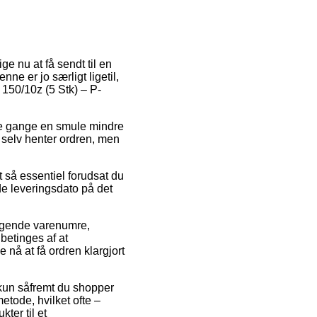
ige nu at få sendt til en
ne er jo særligt ligetil,
 150/10z (5 Stk) – P-
ange gange en smule mindre
u selv henter ordren, men
t så essentiel forudsat du
de leveringsdato på det
ælgende varenumre,
betinges af at
e nå at få ordren klargjort
kun såfremt du shopper
etode, hvilket ofte –
ter til et