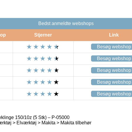
Bedst anmeldte webshops
op
Stjerner
Link
Besøg webshop
Besøg webshop
Besøg webshop
Besøg webshop
Besøg webshop
klinge 150/10z (5 Stk) – P-05000
rktøj > Elværktøj > Makita > Makita tilbehør