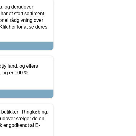
ia, og derudover
ar et stort sortiment
onel rådgivning over
ik her for at se deres
tjylland, og ellers
4, og er 100 %
butikker i Ringkøbing,
rudover sælger de en
k er godkendt af E-