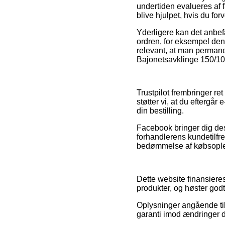
undertiden evalueres af 
blive hjulpet, hvis du fo
Yderligere kan det anbef
ordren, for eksempel de
relevant, at man permanen
Bajonetsavklinge 150/10z
Trustpilot frembringer r
støtter vi, at du eftergå
din bestilling.
Facebook bringer dig de
forhandlerens kundetilfr
bedømmelse af købsopleve
Dette website finansieres
produkter, og høster godt
Oplysninger angående til
garanti imod ændringer d