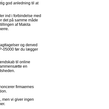
ig god anledning til at
er ind i forbindelse med
e er det på samme måde
illingen af Makita
herre.
iagttagelser og derved
– P-05000 før du lægger
ndskab til online
t sammensætte en
edsheden.
annoncerer firmaernes
tion.
, men vi giver ingen
er.