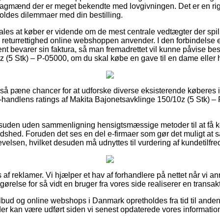
fagmænd der er meget bekendte med lovgivningen. Det er en rigt
rvoldes dilemmaer med din bestilling.
ales at køber er vidende om de mest centrale vedtægter der spill
n returrettighed online webshoppen anvender. I den forbindels
t bevarer sin faktura, så man fremadrettet vil kunne påvise best
 (5 Stk) – P-05000, om du skal købe en gave til en dame eller 
et så pæne chancer for at udforske diverse eksisterende køberes 
r e-handlens ratings af Makita Bajonetsavklinge 150/10z (5 Stk) 
suden uden sammenligning hensigtsmæssige metoder til at få ke
edshed. Foruden det ses en del e-firmaer som gør det muligt a
lsen, hvilket desuden må udnyttes til vurdering af kundetilfr
 af reklamer. Vi hjælper et hav af forhandlere på nettet når vi 
gørelse for så vidt en bruger fra vores side realiserer en transak
bud og online webshops i Danmark opretholdes fra tid til anden
er kan være udført siden vi senest opdaterede vores information