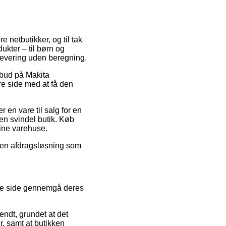
e netbutikker, og til tak
ukter – til børn og
levering uden beregning.
ilbud på Makita
e side med at få den
 en vare til salg for en
en svindel butik. Køb
line varehuse.
e en afdragsløsning som
ikre side gennemgå deres
ndt, grundet at det
, samt at butikken