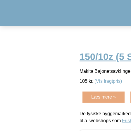
150/10z (5 
Makita Bajonetsavklinge
105
kr.
(Vis fragtpris)
Læs mere »
De fysiske byggemarkeds
bl.a. webshops som
Fris