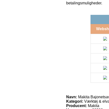
betalingsmuligheder.
Websh
Navn:
Makita Bajonetsav
Kategori:
Værktøj & elvæ
Producent:
Makita