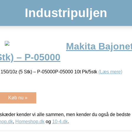
Industripuljen
Makita Bajone
Stk) – P-05000
 150/10z (5 Stk) – P-05000P-05000 10t Pk/5stk
(Læs mere)
Køb nu »
kæder kender vi alle sammen, men kender du også de bedste p
hop.dk
,
Homeshop.dk
og
10-4.dk
.