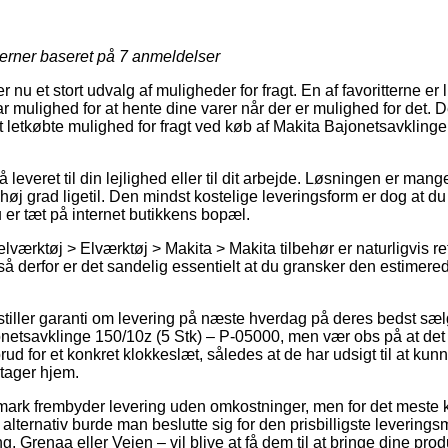
jerner baseret på
7
anmeldelser
 nu et stort udvalg af muligheder for fragt. En af favoritterne er l
 mulighed for at hente dine varer når der er mulighed for det. Den
 letkøbte mulighed for fragt ved køb af Makita Bajonetsavklinge
 leveret til din lejlighed eller til dit arbejde. Løsningen er m
 høj grad ligetil. Den mindst kostelige leveringsform er dog at d
 er tæt på internet butikkens bopæl.
lværktøj > Elværktøj > Makita > Makita tilbehør er naturligvis re
så derfor er det sandelig essentielt at du gransker den estimere
r stiller garanti om levering på næste hverdag på deres bedst s
etsavklinge 150/10z (5 Stk) – P-05000, men vær obs på at det 
rud for et konkret klokkeslæt, således at de har udsigt til at kunn
 tager hjem.
ark frembyder levering uden omkostninger, men for det meste 
lternativ burde man beslutte sig for den prisbilligste leveringsm
 Grenaa eller Vejen – vil blive at få dem til at bringe dine produk