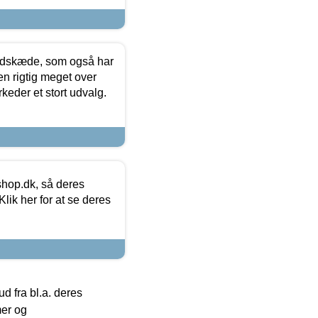
edskæde, som også har
en rigtig meget over
keder et stort udvalg.
hop.dk, så deres
lik her for at se deres
 fra bl.a. deres
mer og