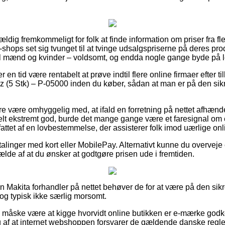
ældig fremkommeligt for folk at finde information om priser fra fler
shops set sig tvunget til at tvinge udsalgspriserne på deres prod
til mænd og kvinder – voldsomt, og endda nogle gange byde på 
er en tid være rentabelt at prøve indtil flere online firmaer efter t
 (5 Stk) – P-05000 inden du køber, sådan at man er på den sikr
 være omhyggelig med, at ifald en forretning på nettet afhænder
elt ekstremt god, burde det mange gange være et faresignal om 
attet af en lovbestemmelse, der assisterer folk imod uærlige on
etalinger med kort eller MobilePay. Alternativt kunne du overvej
lfælde af at du ønsker at godtgøre prisen ude i fremtiden.
en Makita forhandler på nettet behøver de for at være på den s
 dog typisk ikke særlig morsomt.
e måske være at kigge hvorvidt online butikken er e-mærke godke
 af at internet webshoppen forsvarer de gældende danske regler