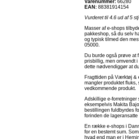
Varenummer:
66280
EAN:
88381914154
Vurderet til
4.6
ud af 5 st
Masser af e-shops tilbyder
pakkeshop, så du selv har
og typisk tilmed den mest
05000.
Du burde også prøve at få
prisbillig, men omvendt i
dette nødvendiggør at du
Fragttiden på Værktøj & e
mangler produktet fluks, 
vedkommende produkt.
Adskillige e-forretninge
eksempelvis Makita Bajon
bestillingen fuldbyrdes fo
forinden de lageransatte
En række e-shops i Danm
for en bestemt sum. Som a
hvad end man er i Herning,