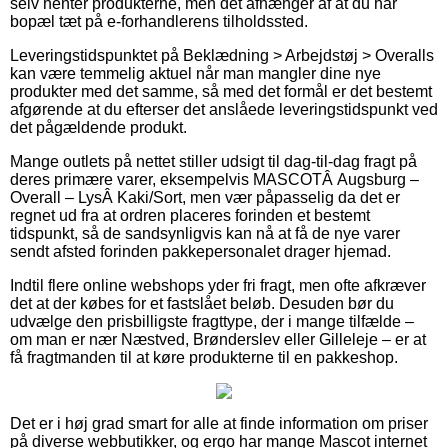
selv henter produkterne, men det afhænger af at du har
bopæl tæt på e-forhandlerens tilholdssted.
Leveringstidspunktet på Beklædning > Arbejdstøj > Overalls
kan være temmelig aktuel når man mangler dine nye
produkter med det samme, så med det formål er det bestemt
afgørende at du efterser det anslåede leveringstidspunkt ved
det pågældende produkt.
Mange outlets på nettet stiller udsigt til dag-til-dag fragt på
deres primære varer, eksempelvis MASCOTÂ Augsburg –
Overall – LysÂ Kaki/Sort, men vær påpasselig da det er
regnet ud fra at ordren placeres forinden et bestemt
tidspunkt, så de sandsynligvis kan nå at få de nye varer
sendt afsted forinden pakkepersonalet drager hjemad.
Indtil flere online webshops yder fri fragt, men ofte afkræver
det at der købes for et fastslået beløb. Desuden bør du
udvælge den prisbilligste fragttype, der i mange tilfælde –
om man er nær Næstved, Brønderslev eller Gilleleje – er at
få fragtmanden til at køre produkterne til en pakkeshop.
Det er i høj grad smart for alle at finde information om priser
på diverse webbutikker, og ergo har mange Mascot internet