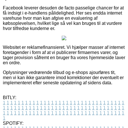
Facebook leverer desuden de facto passelige chancer for at
få indsigt i e-handlens pålidelighed. Her ses endda internet
varehuse hvor man kan afgive en evaluering af
købsoplevelsen, hvilket lige så vel kan bruges til at vurdere
hvor tilfredse kunderne er.
Websitet er reklamefinansieret. Vi hjælper masser af internet
foretagender i form af at vi publicerer firmaernes varer, og
tager provision såfremt en bruger fra vores hjemmeside laver
en ordre.
Oplysninger vedrørende tilbud og e-shops ajourføres tit,
men vi kan ikke garantere imod korrektioner der eventuelt er
implementeret efter seneste opdatering af sidens data.
BITLY:
1
1
1
1
1
1
1
1
1
1
1
1
1
1
1
1
1
1
1
1
1
1
1
1
1
1
1
1
1
1
1
1
1
1
1
1
1
1
1
1
1
1
1
1
1
1
1
1
1
1
1
1
1
1
1
1
1
1
1
1
1
1
1
1
1
1
1
1
1
1
1
1
1
1
1
1
1
1
1
1
1
1
1
1
1
1
1
1
1
1
1
1
1
1
1
1
1
1
1
1
SPOTIFY: