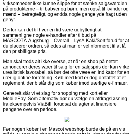
virksomheder ikke kunne slippe for at sænke salgsværdien
på produkterne – til babyer og børn, men også til kvinder og
mænd – betragteligt, og endda nogle gange yde fragt uden
gebyr.
Derfor kan det til hver en tid være udbytterigt at
sammenligne nogle e-handler efter tilbud på
MASCOTÂ Augsburg – Overall – LysÂ Kaki/Sort forud for at
du placerer ordren, således at man er velinformeret til at få
den prisbilligste pris.
Man skal trods alt ikke overse, at når en shop på nettet
annoncerer deres varer til salg for en salgspris der kan virke
urealistisk favorabel, så bør det ofte være en indikator for en
uærlig online forretning. Køb med kort er dog omfattet af et
reglement, der bistår dig som køber imod uærlige e-firmaer.
Generelt slår vi et slag for shopping med kort eller
MobilePay. Som alternativ bør du vælge en afdragsløsning
fra eksempelvis ViaBill, forudsat du agter at finansiere
pengene over en periode.
Før nogen køber i en Mascot webshop burde de på en vis