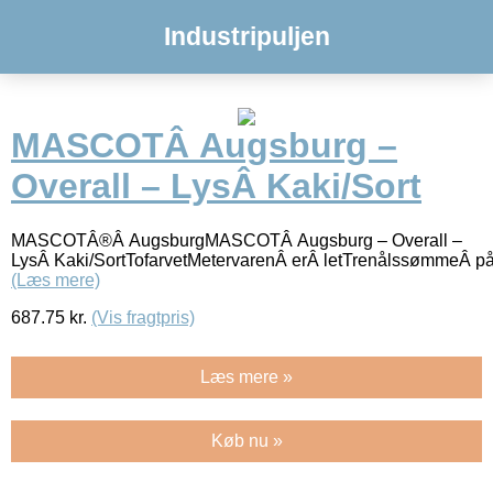
Industripuljen
MASCOTÂ Augsburg –
Overall – LysÂ Kaki/Sort
MASCOTÂ®Â AugsburgMASCOTÂ Augsburg – Overall –
LysÂ Kaki/SortTofarvetMetervarenÂ erÂ letTrenålssømmeÂ p
(Læs mere)
687.75
kr.
(Vis fragtpris)
Læs mere »
Køb nu »