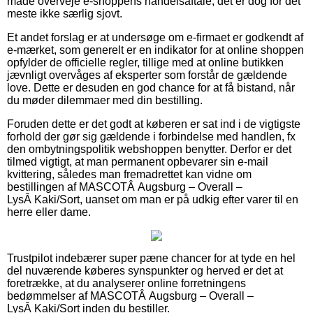
måde overveje e-shoppens handelsaftale, det er dog for det
meste ikke særlig sjovt.
Et andet forslag er at undersøge om e-firmaet er godkendt af
e-mærket, som generelt er en indikator for at online shoppen
opfylder de officielle regler, tillige med at online butikken
jævnligt overvåges af eksperter som forstår de gældende
love. Dette er desuden en god chance for at få bistand, når
du møder dilemmaer med din bestilling.
Foruden dette er det godt at køberen er sat ind i de vigtigste
forhold der gør sig gældende i forbindelse med handlen, fx
den ombytningspolitik webshoppen benytter. Derfor er det
tilmed vigtigt, at man permanent opbevarer sin e-mail
kvittering, således man fremadrettet kan vidne om
bestillingen af MASCOTÂ Augsburg – Overall –
LysÂ Kaki/Sort, uanset om man er på udkig efter varer til en
herre eller dame.
Trustpilot indebærer super pæne chancer for at tyde en hel
del nuværende køberes synspunkter og herved er det at
foretrække, at du analyserer online forretningens
bedømmelser af MASCOTÂ Augsburg – Overall –
LysÂ Kaki/Sort inden du bestiller.