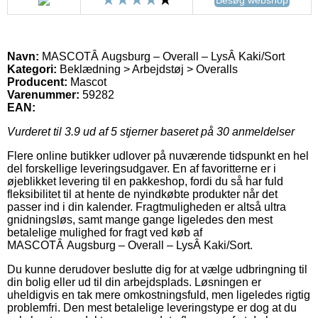
Navn:
MASCOTÂ Augsburg – Overall – LysÂ Kaki/Sort
Kategori:
Beklædning > Arbejdstøj > Overalls
Producent:
Mascot
Varenummer:
59282
EAN:
Vurderet til
3.9
ud af 5 stjerner baseret på
30
anmeldelser
Flere online butikker udlover på nuværende tidspunkt en hel
del forskellige leveringsudgaver. En af favoritterne er i
øjeblikket levering til en pakkeshop, fordi du så har fuld
fleksibilitet til at hente de nyindkøbte produkter når det
passer ind i din kalender. Fragtmuligheden er altså ultra
gnidningsløs, samt mange gange ligeledes den mest
betalelige mulighed for fragt ved køb af
MASCOTÂ Augsburg – Overall – LysÂ Kaki/Sort.
Du kunne derudover beslutte dig for at vælge udbringning til
din bolig eller ud til din arbejdsplads. Løsningen er
uheldigvis en tak mere omkostningsfuld, men ligeledes rigtig
problemfri. Den mest betalelige leveringstype er dog at du