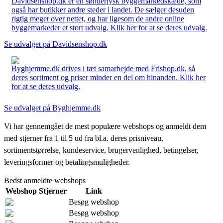
Davidsenshop.dk er en sønderjysk byggemarkedskæde, som
også har butikker andre steder i landet. De sælger desuden
rigtig meget over nettet, og har ligesom de andre online
byggemarkeder et stort udvalg. Klik her for at se deres udvalg.
Se udvalget på Davidsenshop.dk
Byghjemme.dk drives i tæt samarbejde med Frishop.dk, så
deres sortiment og priser minder en del om hinanden. Klik her
for at se deres udvalg.
Se udvalget på Byghjemme.dk
Vi har gennemgået de mest populære webshops og anmeldt dem
med stjerner fra 1 til 5 ud fra bl.a. deres prisniveau,
sortimentstørrelse, kundeservice, brugervenlighed, betingelser,
leveringsformer og betalingsmuligheder.
Bedst anmeldte webshops
Webshop
Stjerner
Link
Besøg webshop
Besøg webshop