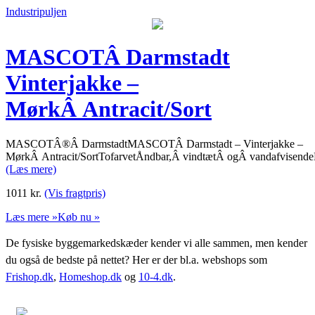
Industripuljen
MASCOTÂ Darmstadt
Vinterjakke –
MørkÂ Antracit/Sort
MASCOTÂ®Â DarmstadtMASCOTÂ Darmstadt – Vinterjakke –
MørkÂ Antracit/SortTofarvetÅndbar,Â vindtætÂ ogÂ vandafvisen
(Læs mere)
1011
kr.
(Vis fragtpris)
Læs mere »
Køb nu »
De fysiske byggemarkedskæder kender vi alle sammen, men kender
du også de bedste på nettet? Her er der bl.a. webshops som
Frishop.dk
,
Homeshop.dk
og
10-4.dk
.