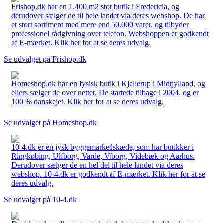
Frishop.dk har en 1.400 m2 stor butik i Fredericia, og
derudover sælger de til hele landet via deres webshop. De har
et stort sortiment med mere end 50.000 varer, og tilbyder
professionel rådgivning over telefon. Webshoppen er godkendt
af E-mærket. Klik her for at se deres udvalg.
Se udvalget på Frishop.dk
Homeshop.dk har en fysisk butik i Kjellerup i Midtjylland, og
ellers sælger de over nettet. De startede tilbage i 2004, og er
100 % danskejet. Klik her for at se deres udvalg.
Se udvalget på Homeshop.dk
10-4.dk er en jysk byggemarkedskæde, som har butikker i
Ringkøbing, Ulfborg, Varde, Viborg, Videbæk og Aarhus.
Derudover sælger de en hel del til hele landet via deres
webshop. 10-4.dk er godkendt af E-mærket. Klik her for at se
deres udvalg.
Se udvalget på 10-4.dk