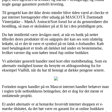
nogle gange garantere portofri levering.
Til gengæld kan det ikke desto mindre blive tiden værd at checke et
par internet foretagender efter udsalg på MASCOTÂ Darmstadt
Vinterjakke – MørkÂ Antracit/Sort forud for at du gennemfører din
bestilling, så man er skråsikker på at få fat i den prisbilligste pris.
Du bør imidlertid være årvågen med, at når en butik på nettet
tilbyder deres produkter til en salgspris der kan ses som ufattelig
letkøbt, så er det tit være et symbol på en falsk e-forhandler. Køb
med betalingskort er trods alt dækket ind under en bestemmelse,
hvilket værner dig som køber imod fup online butikker.
Vi anbefaler generelt handler med kort eller mobilbetaling. Som en
alternativ mulighed kunne du benytte en afdragsordning fra for
eksempel ViaBill, når du har til hensigt at dække pengene senere.
Forinden nogen handler på en Mascot internet handler behøver man
i reglen tyde netbutikkens betingelser, det er dog for det meste et
omfattende projekt.
Et andet alternativ er at bemærke hvorvidt internet shoppen er e-
mærke tilsluttet, da det bør være en garanti for at online butikken