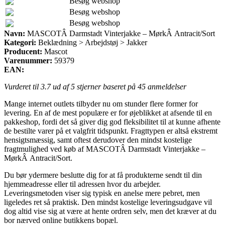
Besøg webshop
Besøg webshop
Besøg webshop
Navn:
MASCOTÂ Darmstadt Vinterjakke – MørkÂ Antracit/Sort
Kategori:
Beklædning > Arbejdstøj > Jakker
Producent:
Mascot
Varenummer:
59379
EAN:
Vurderet til
3.7
ud af 5 stjerner baseret på
45
anmeldelser
Mange internet outlets tilbyder nu om stunder flere former for
levering. En af de mest populære er for øjeblikket at afsende til en
pakkeshop, fordi det så giver dig god fleksibilitet til at kunne afhente
de bestilte varer på et valgfrit tidspunkt. Fragttypen er altså ekstremt
hensigtsmæssig, samt oftest derudover den mindst kostelige
fragtmulighed ved køb af MASCOTÂ Darmstadt Vinterjakke –
MørkÂ Antracit/Sort.
Du bør ydermere beslutte dig for at få produkterne sendt til din
hjemmeadresse eller til adressen hvor du arbejder.
Leveringsmetoden viser sig typisk en anelse mere pebret, men
ligeledes ret så praktisk. Den mindst kostelige leveringsudgave vil
dog altid vise sig at være at hente ordren selv, men det kræver at du
bor nærved online butikkens bopæl.