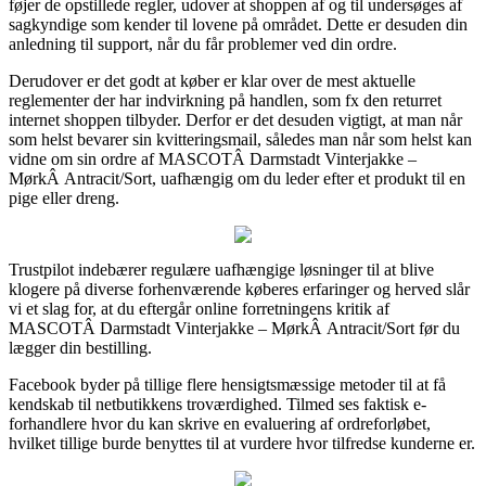
føjer de opstillede regler, udover at shoppen af og til undersøges af
sagkyndige som kender til lovene på området. Dette er desuden din
anledning til support, når du får problemer ved din ordre.
Derudover er det godt at køber er klar over de mest aktuelle
reglementer der har indvirkning på handlen, som fx den returret
internet shoppen tilbyder. Derfor er det desuden vigtigt, at man når
som helst bevarer sin kvitteringsmail, således man når som helst kan
vidne om sin ordre af MASCOTÂ Darmstadt Vinterjakke –
MørkÂ Antracit/Sort, uafhængig om du leder efter et produkt til en
pige eller dreng.
Trustpilot indebærer regulære uafhængige løsninger til at blive
klogere på diverse forhenværende køberes erfaringer og herved slår
vi et slag for, at du eftergår online forretningens kritik af
MASCOTÂ Darmstadt Vinterjakke – MørkÂ Antracit/Sort før du
lægger din bestilling.
Facebook byder på tillige flere hensigtsmæssige metoder til at få
kendskab til netbutikkens troværdighed. Tilmed ses faktisk e-
forhandlere hvor du kan skrive en evaluering af ordreforløbet,
hvilket tillige burde benyttes til at vurdere hvor tilfredse kunderne er.