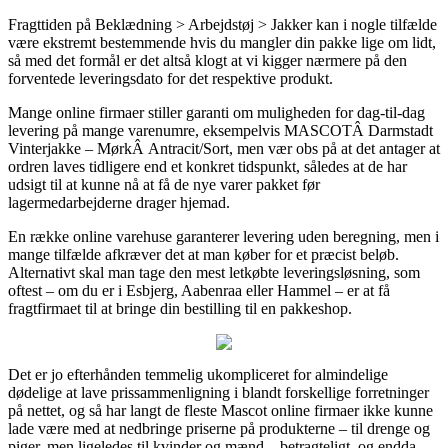
Fragttiden på Beklædning > Arbejdstøj > Jakker kan i nogle tilfælde
være ekstremt bestemmende hvis du mangler din pakke lige om lidt,
så med det formål er det altså klogt at vi kigger nærmere på den
forventede leveringsdato for det respektive produkt.
Mange online firmaer stiller garanti om muligheden for dag-til-dag
levering på mange varenumre, eksempelvis MASCOTÂ Darmstadt
Vinterjakke – MørkÂ Antracit/Sort, men vær obs på at det antager at
ordren laves tidligere end et konkret tidspunkt, således at de har
udsigt til at kunne nå at få de nye varer pakket før
lagermedarbejderne drager hjemad.
En række online varehuse garanterer levering uden beregning, men i
mange tilfælde afkræver det at man køber for et præcist beløb.
Alternativt skal man tage den mest letkøbte leveringsløsning, som
oftest – om du er i Esbjerg, Aabenraa eller Hammel – er at få
fragtfirmaet til at bringe din bestilling til en pakkeshop.
Det er jo efterhånden temmelig ukompliceret for almindelige
dødelige at lave prissammenligning i blandt forskellige forretninger
på nettet, og så har langt de fleste Mascot online firmaer ikke kunne
lade være med at nedbringe priserne på produkterne – til drenge og
piger, men ligeledes til kvinder og mænd – betragteligt, og endda