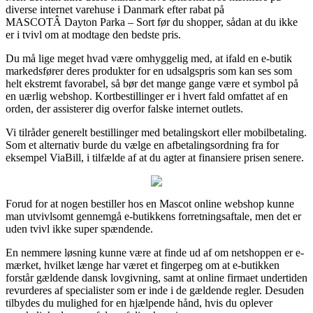
diverse internet varehuse i Danmark efter rabat på
MASCOTÂ Dayton Parka – Sort før du shopper, sådan at du ikke
er i tvivl om at modtage den bedste pris.
Du må lige meget hvad være omhyggelig med, at ifald en e-butik
markedsfører deres produkter for en udsalgspris som kan ses som
helt ekstremt favorabel, så bør det mange gange være et symbol på
en uærlig webshop. Kortbestillinger er i hvert fald omfattet af en
orden, der assisterer dig overfor falske internet outlets.
Vi tilråder generelt bestillinger med betalingskort eller mobilbetaling.
Som et alternativ burde du vælge en afbetalingsordning fra for
eksempel ViaBill, i tilfælde af at du agter at finansiere prisen senere.
Forud for at nogen bestiller hos en Mascot online webshop kunne
man utvivlsomt gennemgå e-butikkens forretningsaftale, men det er
uden tvivl ikke super spændende.
En nemmere løsning kunne være at finde ud af om netshoppen er e-
mærket, hvilket længe har været et fingerpeg om at e-butikken
forstår gældende dansk lovgivning, samt at online firmaet undertiden
revurderes af specialister som er inde i de gældende regler. Desuden
tilbydes du mulighed for en hjælpende hånd, hvis du oplever