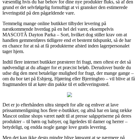
væsentlig hvis du har behov for dine nye produkter fluks, så af den
grund er det selvfølgelig fornuftigt at vi gransker den estimerede
leveringstid på den pågældende vare.
Temmelig mange online butikker tilbyder levering på
næstkommende hverdag på en hel del varer, eksempelvis
MASCOTÂ Dayton Parka – Sort, hvilket dog stiller krav om at
handlen gemmenføres tidligere end et bestemt tidspunkt, så de har
en chance for at nå at få produkterne afsted inden lagerpersonalet
tager hjem.
Indtil flere internet butikker præsterer fri fragt, men oftest er det så
nødvendigt at du aftager for et præcist beløb. Derudover burde du
udse dig den mest betalelige mulighed for fragt, der mange gange –
om du bor tæt på Esbjerg, Hjørring eller Bjerringbro – vil blive at få
fragtmanden til at køre din pakke til et udleveringssted.
Det er jo efterhånden ultra simpelt for alle og enhver at lave
prissammenligning hos flere e-butikker, og altså har en lang række
Mascot online shops været nødt til at presse salgspriserne på deres
produkter – til børn og babyer, og ligeledes til damer og herrer –
betydeligt, og endda nogle gange love gratis levering.
Men det kan ikke desto mindre blive lønsomt at se nærmere på