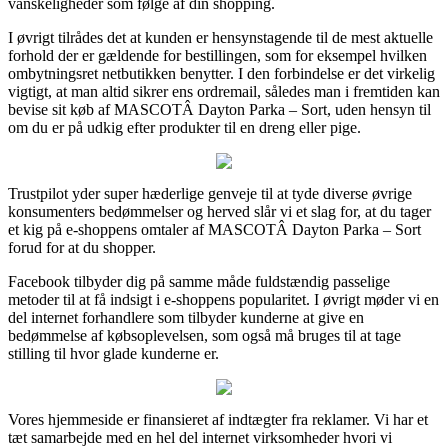
vanskeligheder som følge af din shopping.
I øvrigt tilrådes det at kunden er hensynstagende til de mest aktuelle
forhold der er gældende for bestillingen, som for eksempel hvilken
ombytningsret netbutikken benytter. I den forbindelse er det virkelig
vigtigt, at man altid sikrer ens ordremail, således man i fremtiden kan
bevise sit køb af MASCOTÂ Dayton Parka – Sort, uden hensyn til
om du er på udkig efter produkter til en dreng eller pige.
Trustpilot yder super hæderlige genveje til at tyde diverse øvrige
konsumenters bedømmelser og herved slår vi et slag for, at du tager
et kig på e-shoppens omtaler af MASCOTÂ Dayton Parka – Sort
forud for at du shopper.
Facebook tilbyder dig på samme måde fuldstændig passelige
metoder til at få indsigt i e-shoppens popularitet. I øvrigt møder vi en
del internet forhandlere som tilbyder kunderne at give en
bedømmelse af købsoplevelsen, som også må bruges til at tage
stilling til hvor glade kunderne er.
Vores hjemmeside er finansieret af indtægter fra reklamer. Vi har et
tæt samarbejde med en hel del internet virksomheder hvori vi