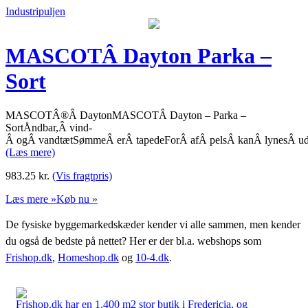
Industripuljen
MASCOTÂ Dayton Parka –
Sort
MASCOTÂ®Â DaytonMASCOTÂ Dayton – Parka –
SortÅndbar,Â vind-
Â ogÂ vandtætSømmeÂ erÂ tapedeForÂ afÂ pelsÂ kanÂ lynesÂ udHæt
(Læs mere)
983.25
kr.
(Vis fragtpris)
Læs mere »
Køb nu »
De fysiske byggemarkedskæder kender vi alle sammen, men kender
du også de bedste på nettet? Her er der bl.a. webshops som
Frishop.dk
,
Homeshop.dk
og
10-4.dk
.
Frishop.dk har en 1.400 m2 stor butik i Fredericia, og