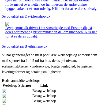
også har butikker andre steder i landet. De sælger desuden
rigtig meget over nettet, og har ligesom de andre online
byggemarkeder et stort udvalg. Klik her for at se deres udvalg.
Se udvalget på Davidsenshop.dk
Byghjemme.dk drives i tæt samarbejde med Frishop.dk, så
deres sortiment og priser minder en del om hinanden. Klik her
for at se deres udvalg.
Se udvalget på Byghjemme.dk
Vi har gennemgået de mest populære webshops og anmeldt dem
med stjerner fra 1 til 5 ud fra bl.a. deres prisniveau,
sortimentstørrelse, kundeservice, brugervenlighed, betingelser,
leveringsformer og betalingsmuligheder.
Bedst anmeldte webshops
Webshop
Stjerner
Link
Besøg webshop
Besøg webshop
Besøg webshop