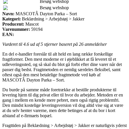
Besøg webshop
Besøg webshop
Navn:
MASCOTÂ Dayton Parka – Sort
Kategori:
Beklædning > Arbejdstøj > Jakker
Producent:
Mascot
Varenummer:
59194
EAN:
Vurderet til
4.6
ud af 5 stjerner baseret på
26
anmeldelser
En del e-handler foreslår til alt held en lang række forskellige
fragtformer. Den mest moderne er i øjeblikket at få leveret til et
udleveringssted, og så skal du blot gå forbi efter dine varer når det
passer dig bedst. Fragtmetoden er nemlig særdeles fleksibel, samt
oftest også den mest betalelige fragtmetode ved køb af
MASCOTÂ Dayton Parka – Sort.
Du burde på samme måde foretrække at bestille produkterne til
levering hjem til dig privat eller til hvor du arbejder. Metoden er en
gang i mellem en kende mere pebret, men også rigtig problemfri.
Den mindst kostelige leveringsversion vil dog altid vise sig at være
at du selv henter varerne, men dette betinges af at du bor i kort
afstand af e-firmaets bopæl.
Fragttiden på Beklædning > Arbejdstøj > Jakker er naturligvis yderst