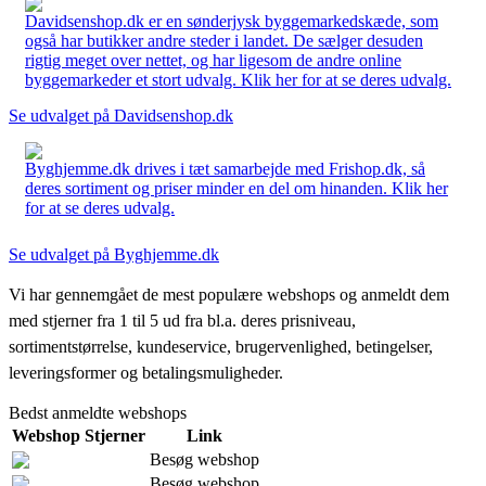
Davidsenshop.dk er en sønderjysk byggemarkedskæde, som
også har butikker andre steder i landet. De sælger desuden
rigtig meget over nettet, og har ligesom de andre online
byggemarkeder et stort udvalg. Klik her for at se deres udvalg.
Se udvalget på Davidsenshop.dk
Byghjemme.dk drives i tæt samarbejde med Frishop.dk, så
deres sortiment og priser minder en del om hinanden. Klik her
for at se deres udvalg.
Se udvalget på Byghjemme.dk
Vi har gennemgået de mest populære webshops og anmeldt dem
med stjerner fra 1 til 5 ud fra bl.a. deres prisniveau,
sortimentstørrelse, kundeservice, brugervenlighed, betingelser,
leveringsformer og betalingsmuligheder.
Bedst anmeldte webshops
Webshop
Stjerner
Link
Besøg webshop
Besøg webshop