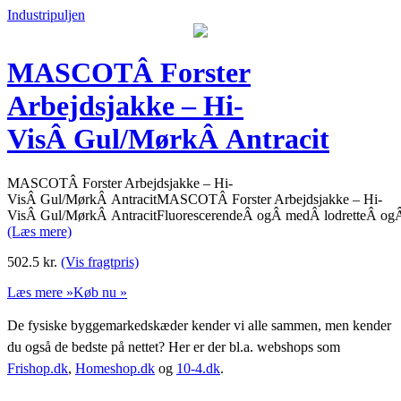
Industripuljen
MASCOTÂ Forster
Arbejdsjakke – Hi-
VisÂ Gul/MørkÂ Antracit
MASCOTÂ Forster Arbejdsjakke – Hi-
VisÂ Gul/MørkÂ AntracitMASCOTÂ Forster Arbejdsjakke – Hi-
VisÂ Gul/MørkÂ AntracitFluorescerendeÂ ogÂ medÂ lodretteÂ ogÂ
(Læs mere)
502.5
kr.
(Vis fragtpris)
Læs mere »
Køb nu »
De fysiske byggemarkedskæder kender vi alle sammen, men kender
du også de bedste på nettet? Her er der bl.a. webshops som
Frishop.dk
,
Homeshop.dk
og
10-4.dk
.