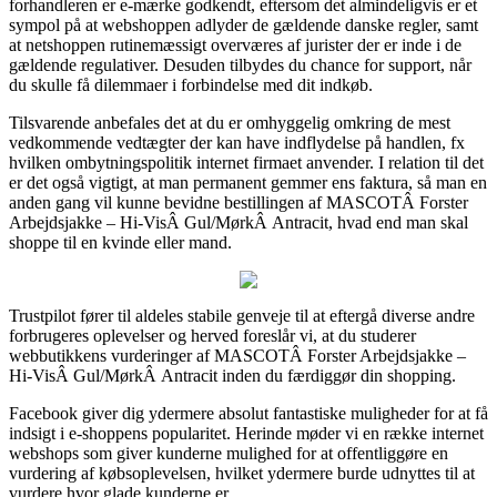
forhandleren er e-mærke godkendt, eftersom det almindeligvis er et
sympol på at webshoppen adlyder de gældende danske regler, samt
at netshoppen rutinemæssigt overværes af jurister der er inde i de
gældende regulativer. Desuden tilbydes du chance for support, når
du skulle få dilemmaer i forbindelse med dit indkøb.
Tilsvarende anbefales det at du er omhyggelig omkring de mest
vedkommende vedtægter der kan have indflydelse på handlen, fx
hvilken ombytningspolitik internet firmaet anvender. I relation til det
er det også vigtigt, at man permanent gemmer ens faktura, så man en
anden gang vil kunne bevidne bestillingen af MASCOTÂ Forster
Arbejdsjakke – Hi-VisÂ Gul/MørkÂ Antracit, hvad end man skal
shoppe til en kvinde eller mand.
Trustpilot fører til aldeles stabile genveje til at eftergå diverse andre
forbrugeres oplevelser og herved foreslår vi, at du studerer
webbutikkens vurderinger af MASCOTÂ Forster Arbejdsjakke –
Hi-VisÂ Gul/MørkÂ Antracit inden du færdiggør din shopping.
Facebook giver dig ydermere absolut fantastiske muligheder for at få
indsigt i e-shoppens popularitet. Herinde møder vi en række internet
webshops som giver kunderne mulighed for at offentliggøre en
vurdering af købsoplevelsen, hvilket ydermere burde udnyttes til at
vurdere hvor glade kunderne er.