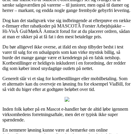
sænke salgsværdien på varerne – til juniorer, men også til damer og
herrer – markant, og endda nogle gange frembyde gebyrfri levering.
Dog kan det stadigvæk vise sig indbringende at efterprøve en række
e-firmaer efter rabatkoder på MASCOTÂ Forster Arbejdsjakke –
Hi-VisÂ Gul/MørkÂ Antracit forud for at du placerer ordren, sådan
at man er sikker på at få fat i den mest betalelige pris.
Du bør alligevel ikke overse, at ifald en shop tilbyder bedst i test
varer til salg for en udsalgspris som kan virke mystisk billig, så
burde det mange gange være et kendetegn på en falsk netshop.
Kortbestillinger er heldigvis inkluderet i en forordning, der redder
dig som køber imod snydagtige outlets på nettet.
Generelt slår vi et slag for kortbestillinger eller mobilbetaling. Som
et alternativ kan du overveje en løsning fra for eksempel ViaBill, for
så vidt du higer efter at godtgøre beløbet over tid.
Inden folk køber på en Mascot e-handler bør de altid løbe igennem
virksomhedens forretningsaftale, men det er typisk ikke super
spændende.
En nemmere løsning kunne være at bemærke om online