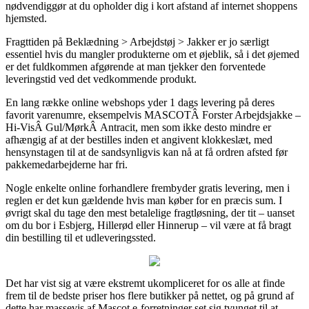
nødvendiggør at du opholder dig i kort afstand af internet shoppens
hjemsted.
Fragttiden på Beklædning > Arbejdstøj > Jakker er jo særligt
essentiel hvis du mangler produkterne om et øjeblik, så i det øjemed
er det fuldkommen afgørende at man tjekker den forventede
leveringstid ved det vedkommende produkt.
En lang række online webshops yder 1 dags levering på deres
favorit varenumre, eksempelvis MASCOTÂ Forster Arbejdsjakke –
Hi-VisÂ Gul/MørkÂ Antracit, men som ikke desto mindre er
afhængig af at der bestilles inden et angivent klokkeslæt, med
hensynstagen til at de sandsynligvis kan nå at få ordren afsted før
pakkemedarbejderne har fri.
Nogle enkelte online forhandlere frembyder gratis levering, men i
reglen er det kun gældende hvis man køber for en præcis sum. I
øvrigt skal du tage den mest betalelige fragtløsning, der tit – uanset
om du bor i Esbjerg, Hillerød eller Hinnerup – vil være at få bragt
din bestilling til et udleveringssted.
Det har vist sig at være ekstremt ukompliceret for os alle at finde
frem til de bedste priser hos flere butikker på nettet, og på grund af
dette har massevis af Mascot e-forretninger set sig tvunget til at