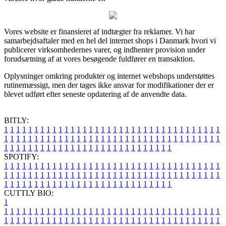
Vores website er finansieret af indtægter fra reklamer. Vi har
samarbejdsaftaler med en hel del internet shops i Danmark hvori vi
publicerer virksomhedernes varer, og indhenter provision under
forudsætning af at vores besøgende fuldfører en transaktion.
Oplysninger omkring produkter og internet webshops understøttes
rutinemæssigt, men der tages ikke ansvar for modifikationer der er
blevet udført efter seneste opdatering af de anvendte data.
BITLY:
1
1
1
1
1
1
1
1
1
1
1
1
1
1
1
1
1
1
1
1
1
1
1
1
1
1
1
1
1
1
1
1
1
1
1
1
1
1
1
1
1
1
1
1
1
1
1
1
1
1
1
1
1
1
1
1
1
1
1
1
1
1
1
1
1
1
1
1
1
1
1
1
1
1
1
1
1
1
1
1
1
1
1
1
1
1
1
1
1
1
1
1
1
1
1
1
1
1
1
1
SPOTIFY:
1
1
1
1
1
1
1
1
1
1
1
1
1
1
1
1
1
1
1
1
1
1
1
1
1
1
1
1
1
1
1
1
1
1
1
1
1
1
1
1
1
1
1
1
1
1
1
1
1
1
1
1
1
1
1
1
1
1
1
1
1
1
1
1
1
1
1
1
1
1
1
1
1
1
1
1
1
1
1
1
1
1
1
1
1
1
1
1
1
1
1
1
1
1
1
1
1
1
1
1
CUTTLY BIO:
1
1
1
1
1
1
1
1
1
1
1
1
1
1
1
1
1
1
1
1
1
1
1
1
1
1
1
1
1
1
1
1
1
1
1
1
1
1
1
1
1
1
1
1
1
1
1
1
1
1
1
1
1
1
1
1
1
1
1
1
1
1
1
1
1
1
1
1
1
1
1
1
1