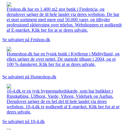
Frishop.dk har en 1.400 m2 stor butik i Fredericia, og
derudover sælger de til hele landet via deres webshop. De har
et stort sortiment med mere end 50.000 varer, og tilbyder
professionel rådgivning over telefon. Webshoppen er godkendt
af E-mærket. Klik her for at se deres udvalg.
Se udvalget på Frishop.dk
Homeshop.dk har en fysisk butik i Kjellerup i Midtjylland, og
ellers sælger de over nettet. De startede tilbage i 2004, og er
100 % danskejet. Klik her for at se deres udvalg.
Se udvalget på Homeshop.dk
10-4.dk er en jysk byggemarkedskæde, som har butikker i
Ringkøbing, Ulfborg, Varde, Viborg, Videbæk og Aarhus.
Derudover sælger de en hel del til hele landet via deres
webshop. 10-4.dk er godkendt af E-mærket. Klik her for at se
deres udvalg.
Se udvalget på 10-4.dk