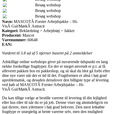
Besøg webshop
Besøg webshop
Besøg webshop
Navn:
MASCOTÂ Forster Arbejdsjakke – Hi-
VisÂ Gul/MørkÂ Antracit
Kategori:
Beklædning > Arbejdstøj > Jakker
Producent:
Mascot
Varenummer:
60648
EAN:
Vurderet til
3.8
ud af 5 stjerner baseret på
2
anmeldelser
Adskillige online webshops giver på nuværende tidspunkt en lang
række forskellige fragttyper. En der er meget anvendt er p.t. at få
afleveret pakken hos en pakkeshop, og så skal du blot gå forbi efter
dine nye varer når der er tid til det. Fragtformen er altså i høj grad
uproblematisk, og desuden derudover den billigste type af levering
ved køb af MASCOTÂ Forster Arbejdsjakke – Hi-
VisÂ Gul/MørkÂ Antracit.
Du kan tillige vælge at bestille varerne til levering til din lejlighed
eller hus eller til når du er på job. Denne viser sig almindeligvis en
sjat dyrere, men ydermere i høj grad bekvem. Den mest letkøbte
fragttype er unægtelig at hente varerne selv, men den mulighed