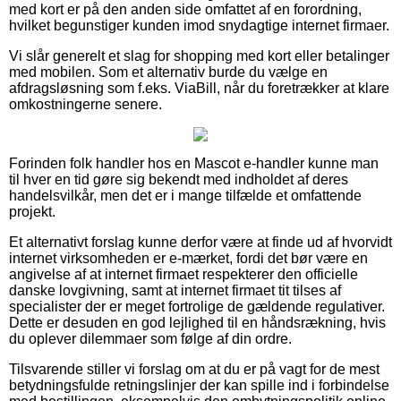
med kort er på den anden side omfattet af en forordning,
hvilket begunstiger kunden imod snydagtige internet firmaer.
Vi slår generelt et slag for shopping med kort eller betalinger
med mobilen. Som et alternativ burde du vælge en
afdragsløsning som f.eks. ViaBill, når du foretrækker at klare
omkostningerne senere.
Forinden folk handler hos en Mascot e-handler kunne man
til hver en tid gøre sig bekendt med indholdet af deres
handelsvilkår, men det er i mange tilfælde et omfattende
projekt.
Et alternativt forslag kunne derfor være at finde ud af hvorvidt
internet virksomheden er e-mærket, fordi det bør være en
angivelse af at internet firmaet respekterer den officielle
danske lovgivning, samt at internet firmaet tit tilses af
specialister der er meget fortrolige de gældende regulativer.
Dette er desuden en god lejlighed til en håndsrækning, hvis
du oplever dilemmaer som følge af din ordre.
Tilsvarende stiller vi forslag om at du er på vagt for de mest
betydningsfulde retningslinjer der kan spille ind i forbindelse