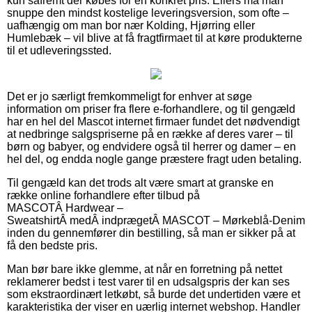
kun såfremt der købes for en konkret pris. Ellers må man
snuppe den mindst kostelige leveringsversion, som ofte –
uafhængig om man bor nær Kolding, Hjørring eller
Humlebæk – vil blive at få fragtfirmaet til at køre produkterne
til et udleveringssted.
Det er jo særligt fremkommeligt for enhver at søge
information om priser fra flere e-forhandlere, og til gengæld
har en hel del Mascot internet firmaer fundet det nødvendigt
at nedbringe salgspriserne på en række af deres varer – til
børn og babyer, og endvidere også til herrer og damer – en
hel del, og endda nogle gange præstere fragt uden betaling.
Til gengæld kan det trods alt være smart at granske en
række online forhandlere efter tilbud på
MASCOTÂ Hardwear –
SweatshirtÂ medÂ indprægetÂ MASCOT – Mørkeblå-Denim
inden du gennemfører din bestilling, så man er sikker på at
få den bedste pris.
Man bør bare ikke glemme, at når en forretning på nettet
reklamerer bedst i test varer til en udsalgspris der kan ses
som ekstraordinært letkøbt, så burde det undertiden være et
karakteristika der viser en uærlig internet webshop. Handler