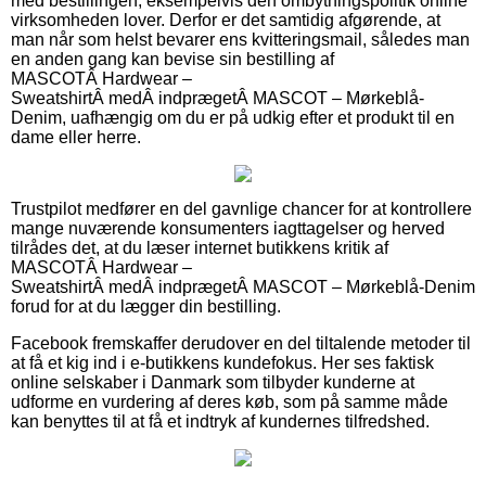
med bestillingen, eksempelvis den ombytningspolitik online
virksomheden lover. Derfor er det samtidig afgørende, at
man når som helst bevarer ens kvitteringsmail, således man
en anden gang kan bevise sin bestilling af
MASCOTÂ Hardwear –
SweatshirtÂ medÂ indprægetÂ MASCOT – Mørkeblå-
Denim, uafhængig om du er på udkig efter et produkt til en
dame eller herre.
Trustpilot medfører en del gavnlige chancer for at kontrollere
mange nuværende konsumenters iagttagelser og herved
tilrådes det, at du læser internet butikkens kritik af
MASCOTÂ Hardwear –
SweatshirtÂ medÂ indprægetÂ MASCOT – Mørkeblå-Denim
forud for at du lægger din bestilling.
Facebook fremskaffer derudover en del tiltalende metoder til
at få et kig ind i e-butikkens kundefokus. Her ses faktisk
online selskaber i Danmark som tilbyder kunderne at
udforme en vurdering af deres køb, som på samme måde
kan benyttes til at få et indtryk af kundernes tilfredshed.