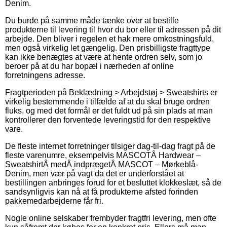
Denim.
Du burde på samme måde tænke over at bestille
produkterne til levering til hvor du bor eller til adressen på dit
arbejde. Den bliver i regelen et hak mere omkostningsfuld,
men også virkelig let gængelig. Den prisbilligste fragttype
kan ikke benægtes at være at hente ordren selv, som jo
beroer på at du har bopæl i nærheden af online
forretningens adresse.
Fragtperioden på Beklædning > Arbejdstøj > Sweatshirts er
virkelig bestemmende i tilfælde af at du skal bruge ordren
fluks, og med det formål er det fuldt ud på sin plads at man
kontrollerer den forventede leveringstid for den respektive
vare.
De fleste internet forretninger tilsiger dag-til-dag fragt på de
fleste varenumre, eksempelvis MASCOTÂ Hardwear –
SweatshirtÂ medÂ indprægetÂ MASCOT – Mørkeblå-
Denim, men vær på vagt da det er underforstået at
bestillingen anbringes forud for et besluttet klokkeslæt, så de
sandsynligvis kan nå at få produkterne afsted forinden
pakkemedarbejderne får fri.
Nogle online selskaber frembyder fragtfri levering, men ofte