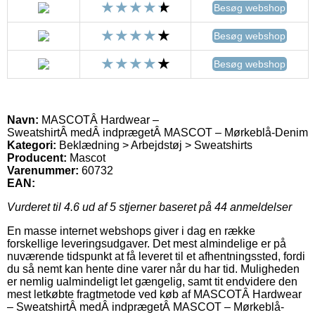
Besøg webshop
Besøg webshop
Besøg webshop
Navn:
MASCOTÂ Hardwear –
SweatshirtÂ medÂ indprægetÂ MASCOT – Mørkeblå-Denim
Kategori:
Beklædning > Arbejdstøj > Sweatshirts
Producent:
Mascot
Varenummer:
60732
EAN:
Vurderet til
4.6
ud af 5 stjerner baseret på
44
anmeldelser
En masse internet webshops giver i dag en række
forskellige leveringsudgaver. Det mest almindelige er på
nuværende tidspunkt at få leveret til et afhentningssted, fordi
du så nemt kan hente dine varer når du har tid. Muligheden
er nemlig ualmindeligt let gængelig, samt tit endvidere den
mest letkøbte fragtmetode ved køb af MASCOTÂ Hardwear
– SweatshirtÂ medÂ indprægetÂ MASCOT – Mørkeblå-