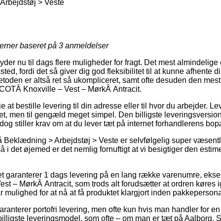
Arbejdstøj > Veste
jerner baseret på
3
anmeldelser
er nu til dags flere muligheder for fragt. Det mest almindelige
ssted, fordi det så giver dig god fleksibilitet til at kunne afhente 
metoden er altså ret så ukompliceret, samt ofte desuden den mest 
COTÂ Knoxville – Vest – MørkÂ Antracit.
at bestille levering til din adresse eller til hvor du arbejder. 
ret, men til gengæld meget simpel. Den billigste leveringsversion
 dog stiller krav om at du lever tæt på internet forhandlerens bop
Beklædning > Arbejdstøj > Veste er selvfølgelig super væsentli
så i det øjemed er det nemlig fornuftigt at vi besigtiger den est
et garanterer 1 dags levering på en lang række varenumre, eks
 – MørkÂ Antracit, som trods alt forudsætter at ordren køres i
r mulighed for at nå at få produktet klargjort inden pakkepersonal
ranterer portofri levering, men ofte kun hvis man handler for en
illigste leveringsmodel, som ofte – om man er tæt på Aalborg, 