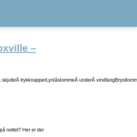
ville –
Â skjulteÂ trykknapperLynlåslommeÂ underÂ vindfangBrystlom
å nettet? Her er der