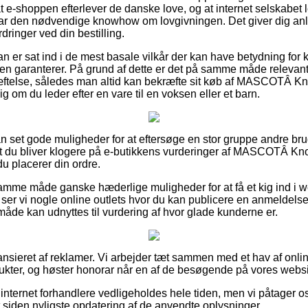
at e-shoppen efterlever de danske love, og at internet selskabet l
har den nødvendige knowhow om lovgivningen. Det giver dig anl
ringer ved din bestilling.
man er sat ind i de mest basale vilkår der kan have betydning fo
en garanterer. På grund af dette er det på samme måde relevant, 
ftelse, således man altid kan bekræfte sit køb af MASCOTÂ Kno
 om du leder efter en vare til en voksen eller et barn.
an set gode muligheder for at eftersøge en stor gruppe andre bru
, at du bliver klogere på e-butikkens vurderinger af MASCOTÂ Kno
u placerer din ordre.
mme måde ganske hæderlige muligheder for at få et kig ind i 
 ser vi nogle online outlets hvor du kan publicere en anmeldel
de kan udnyttes til vurdering af hvor glade kunderne er.
nsieret af reklamer. Vi arbejder tæt sammen med et hav af onli
kter, og høster honorar når en af de besøgende på vores websit
nternet forhandlere vedligeholdes hele tiden, men vi påtager os 
t siden nyligste opdatering af de anvendte oplysninger.