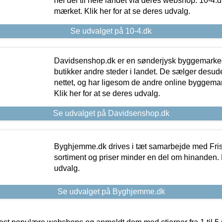
hel del til hele landet via deres webshop. 10-4.d
mærket. Klik her for at se deres udvalg.
Se udvalget på 10-4.dk
Davidsenshop.dk er en sønderjysk byggemark
butikker andre steder i landet. De sælger desud
nettet, og har ligesom de andre online byggemar
Klik her for at se deres udvalg.
Se udvalget på Davidsenshop.dk
Byghjemme.dk drives i tæt samarbejde med Fris
sortiment og priser minder en del om hinanden. K
udvalg.
Se udvalget på Byghjemme.dk