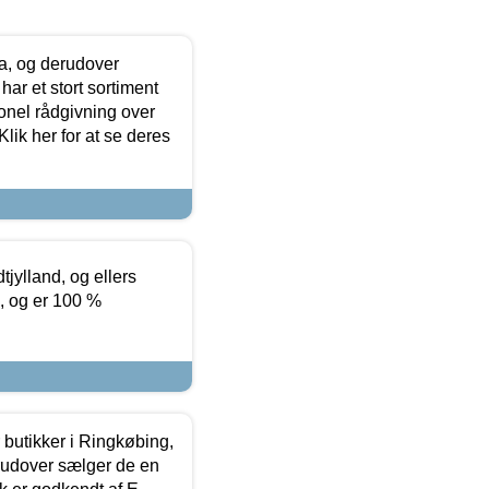
ia, og derudover
ar et stort sortiment
onel rådgivning over
ik her for at se deres
tjylland, og ellers
4, og er 100 %
butikker i Ringkøbing,
rudover sælger de en