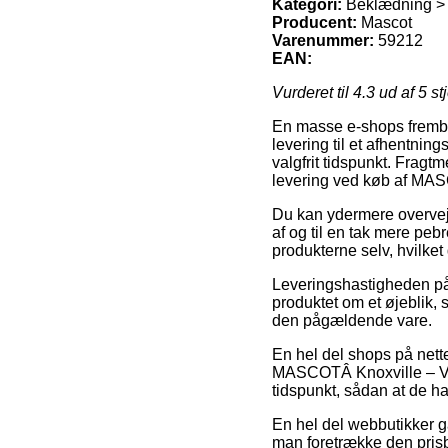
Kategori:
Beklædning > 
Producent:
Mascot
Varenummer:
59212
EAN:
Vurderet til
4.3
ud af 5 st
En masse e-shops frembyd
levering til et afhentning
valgfrit tidspunkt. Fragt
levering ved køb af MAS
Du kan ydermere overveje 
af og til en tak mere peb
produkterne selv, hvilket
Leveringshastigheden på 
produktet om et øjeblik, 
den pågældende vare.
En hel del shops på nett
MASCOTÂ Knoxville – Vest
tidspunkt, sådan at de ha
En hel del webbutikker ga
man foretrække den prisb