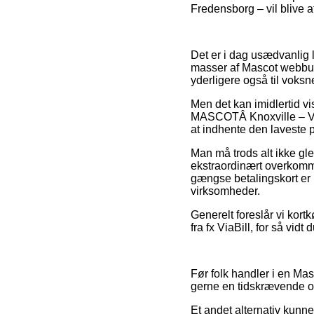
Fredensborg – vil blive at
Det er i dag usædvanlig l
masser af Mascot webbutik
yderligere også til voksn
Men det kan imidlertid vi
MASCOTÂ Knoxville – Ves
at indhente den laveste p
Man må trods alt ikke gl
ekstraordinært overkomm
gængse betalingskort er i
virksomheder.
Generelt foreslår vi kor
fra fx ViaBill, for så vid
Før folk handler i en Ma
gerne en tidskrævende 
Et andet alternativ kunn