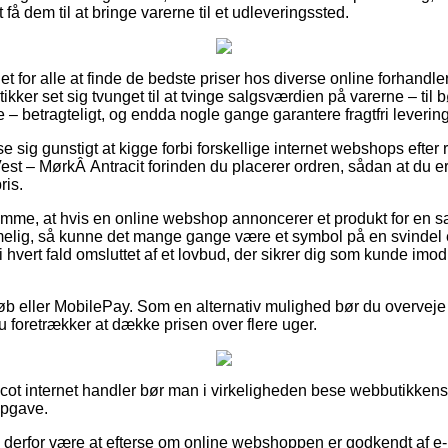
 få dem til at bringe varerne til et udleveringssted.
et for alle at finde de bedste priser hos diverse online forhandle
ker set sig tvunget til at tvinge salgsværdien på varerne – til 
e – betragteligt, og endda nogle gange garantere fragtfri levering
se sig gunstigt at kigge forbi forskellige internet webshops efter 
t – MørkÂ Antracit forinden du placerer ordren, sådan at du er
ris.
emme, at hvis en online webshop annoncerer et produkt for en s
elig, så kunne det mange gange være et symbol på en svindel 
 hvert fald omsluttet af et lovbud, der sikrer dig som kunde imo
tkøb eller MobilePay. Som en alternativ mulighed bør du overveje
t du foretrækker at dække prisen over flere uger.
scot internet handler bør man i virkeligheden bese webbutikkens
opgave.
e derfor være at efterse om online webshoppen er godkendt af 