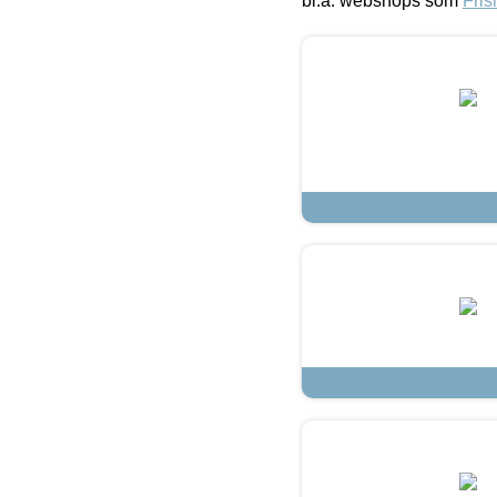
bl.a. webshops som
Fris