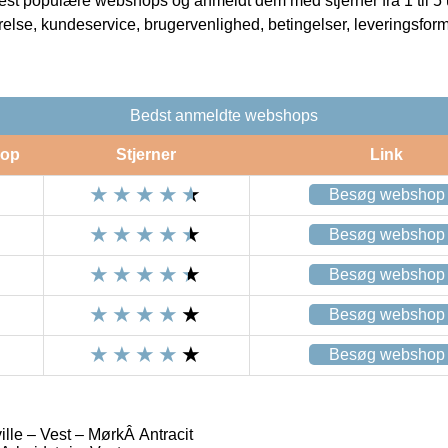
t populære webshops og anmeldt dem med stjerner fra 1 til 5 ud
rrelse, kundeservice, brugervenlighed, betingelser, leveringsfor
Bedst anmeldte webshops
op
Stjerner
Link
Besøg webshop
Besøg webshop
Besøg webshop
Besøg webshop
Besøg webshop
e – Vest – MørkÂ Antracit