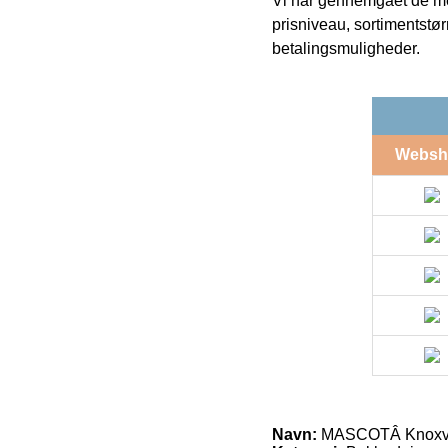
Vi har gennemgået de mes
prisniveau, sortimentstø
betalingsmuligheder.
Websh
Navn:
MASCOTÂ Knoxvill