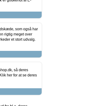
k er godkendt af E-
edskæde, som også har
en rigtig meget over
keder et stort udvalg.
hop.dk, så deres
lik her for at se deres