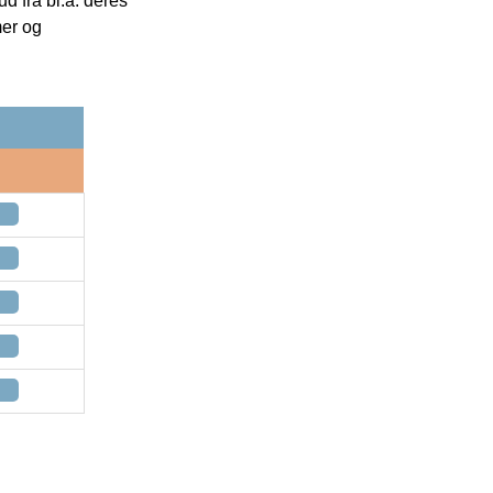
 fra bl.a. deres
mer og