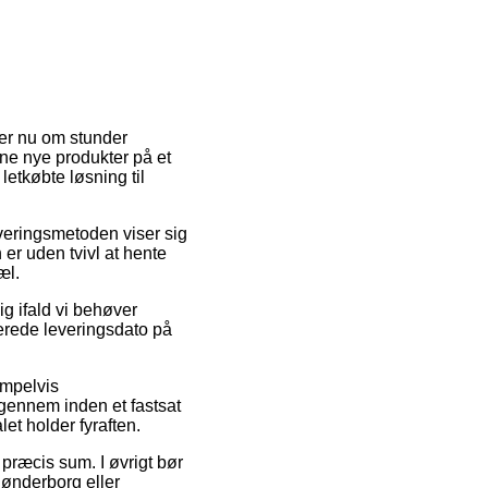
 er nu om stunder
dine nye produkter på et
letkøbte løsning til
Leveringsmetoden viser sig
 er uden tvivl at hente
æl.
g ifald vi behøver
imerede leveringsdato på
empelvis
gennem inden et fastsat
et holder fyraften.
 præcis sum. I øvrigt bør
Sønderborg eller