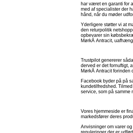
har været en garanti for 
med af specialister der 
hånd, når du møder udford
Yderligere støtter vi at 
den returpolitik netshopp
opbevarer sin købsbekræ
MørkÂ Antracit, uafhængig
Trustpilot genererer såd
derved er det fornuftigt
MørkÂ Antracit forinden d
Facebook byder på på sa
kundetilfredshed. Tilmed
service, som på samme må
Vores hjemmeside er fina
markedsfører deres produ
Anvisninger om varer og i
reguleringer der er udfør