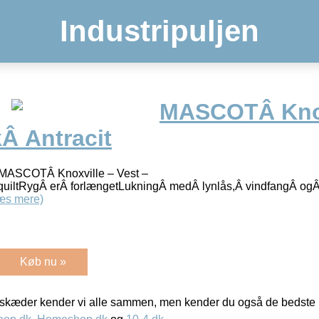
Industripuljen
MASCOTÂ Knox
Â Antracit
ASCOTÂ Knoxville – Vest –
 quiltRygÂ erÂ forlængetLukningÂ medÂ lynlås,Â vindfangÂ og
æs mere)
Køb nu »
kæder kender vi alle sammen, men kender du også de bedste p