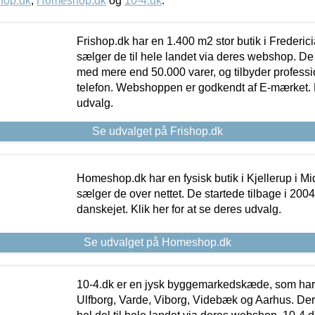
hop.dk
,
Homeshop.dk
og
10-4.dk
.
Frishop.dk har en 1.400 m2 stor butik i Frederic
sælger de til hele landet via deres webshop. De h
med mere end 50.000 varer, og tilbyder professi
telefon. Webshoppen er godkendt af E-mærket. Kl
udvalg.
Se udvalget på Frishop.dk
Homeshop.dk har en fysisk butik i Kjellerup i Mid
sælger de over nettet. De startede tilbage i 200
danskejet. Klik her for at se deres udvalg.
Se udvalget på Homeshop.dk
10-4.dk er en jysk byggemarkedskæde, som har 
Ulfborg, Varde, Viborg, Videbæk og Aarhus. De