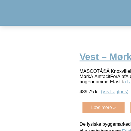
Vest – Mørk
MASCOTÂ®Â KnoxvilleM
MørkÂ AntracitForÂ afÂ
ringForlommerElastik
(L
489.75
kr.
(Vis fragtpris)
Læs mere »
De fysiske byggemarkeds