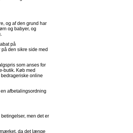
re, og af den grund har
børn og babyer, og
.
rabat på
 på den sikre side med
algspris som anses for
e-butik. Køb med
d bedrageriske online
 en afbetalingsordning
 betingelser, men det er
e-mærket, da det længe