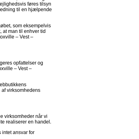
ejlighedsvis føres tilsyn
edning til en hjælpende
r købet, som eksempelvis
at man til enhver tid
xville – Vest –
geres opfattelser og
xville – Vest –
webbutikkens
se af virksomhedens
ne virksomheder når vi
e realiserer en handel.
intet ansvar for