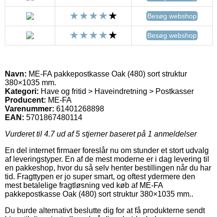
Besøg webshop
Besøg webshop
Navn:
ME-FA pakkepostkasse Oak (480) sort struktur
380×1035 mm.
Kategori:
Have og fritid > Haveindretning > Postkasser
Producent:
ME-FA
Varenummer:
61401268898
EAN:
5701867480114
Vurderet til
4.7
ud af 5 stjerner baseret på
1
anmeldelser
En del internet firmaer foreslår nu om stunder et stort udvalg
af leveringstyper. En af de mest moderne er i dag levering til
en pakkeshop, hvor du så selv henter bestillingen når du har
tid. Fragttypen er jo super smart, og oftest ydermere den
mest betalelige fragtløsning ved køb af ME-FA
pakkepostkasse Oak (480) sort struktur 380×1035 mm..
Du burde alternativt beslutte dig for at få produkterne sendt