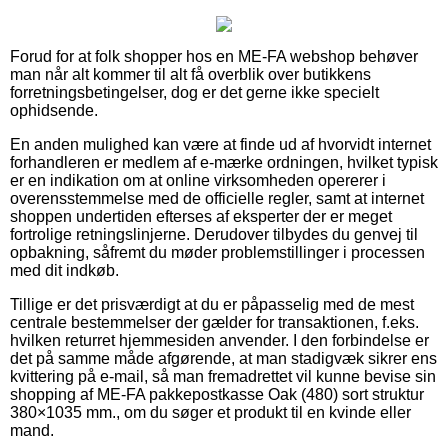
Forud for at folk shopper hos en ME-FA webshop behøver
man når alt kommer til alt få overblik over butikkens
forretningsbetingelser, dog er det gerne ikke specielt
ophidsende.
En anden mulighed kan være at finde ud af hvorvidt internet
forhandleren er medlem af e-mærke ordningen, hvilket typisk
er en indikation om at online virksomheden opererer i
overensstemmelse med de officielle regler, samt at internet
shoppen undertiden efterses af eksperter der er meget
fortrolige retningslinjerne. Derudover tilbydes du genvej til
opbakning, såfremt du møder problemstillinger i processen
med dit indkøb.
Tillige er det prisværdigt at du er påpasselig med de mest
centrale bestemmelser der gælder for transaktionen, f.eks.
hvilken returret hjemmesiden anvender. I den forbindelse er
det på samme måde afgørende, at man stadigvæk sikrer ens
kvittering på e-mail, så man fremadrettet vil kunne bevise sin
shopping af ME-FA pakkepostkasse Oak (480) sort struktur
380×1035 mm., om du søger et produkt til en kvinde eller
mand.