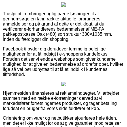
Trustpilot frembringer rigtig pæne løsninger til at
gennemsøge en lang række aktuelle forbrugeres
anmeldelser og på grund af dette er det klogt, at du
verificerer e-forhandlerens bedømmelser af ME-FA
pakkepostkasse Oak (480) sort struktur 380×1035 mm.
inden du færdiggør din shopping.
Facebook tilbyder dig derudover temmelig belejlige
muligheder for at få indsigt i e-shoppens kundefokus.
Foruden det ser vi endda webshops som giver kunderne
mulighed for at give en bedømmelse af ordreforløbet, hvilket
lige så vel bør udnyttes til at få et indblik i kundernes
tilfredshed.
Hjemmesiden finansieres af reklameindtægter. Vi arbejder
sammen med en række e-forretninger derved at vi
markedsfører forretningernes produkter, og tager betaling
forudsat en bruger fra vores side fuldfører et køb.
Orientering om varer og netbutikker ajourføres hele tiden,
men det er ikke muligt for os at give garantier imod rettelser