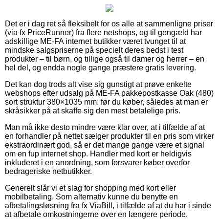
Det er i dag ret så fleksibelt for os alle at sammenligne priser
(via fx PriceRunner) fra flere netshops, og til gengæld har
adskillige ME-FA internet butikker været tvunget til at
mindske salgspriserne på specielt deres bedst i test
produkter – til børn, og tillige også til damer og herrer – en
hel del, og endda nogle gange præstere gratis levering.
Det kan dog trods alt vise sig gunstigt at prøve enkelte
webshops efter udsalg på ME-FA pakkepostkasse Oak (480)
sort struktur 380×1035 mm. før du køber, således at man er
skråsikker på at skaffe sig den mest betalelige pris.
Man må ikke desto mindre være klar over, at i tilfælde af at
en forhandler på nettet sælger produkter til en pris som virker
ekstraordinært god, så er det mange gange være et signal
om en fup internet shop. Handler med kort er heldigvis
inkluderet i en anordning, som forsvarer køber overfor
bedrageriske netbutikker.
Generelt slår vi et slag for shopping med kort eller
mobilbetaling. Som alternativ kunne du benytte en
afbetalingsløsning fra fx ViaBill, i tilfælde af at du har i sinde
at afbetale omkostningerne over en længere periode.