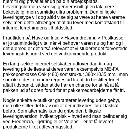
hjem til dig privat eller ud på din arbejdsplads.
Leveringsformen viser sig gennemsnitligt en tak mere
bekostelig, men samtidig ultra problemfri. Den billigste
leveringstype vil dog altid vise sig at være at hente varerne
selv, men dette afhænger af at du lever med kort afstand til
internet forretningens tilholdssted.
Fragttiden på Have og fritid > Haveindretning > Postkasser
er jo ualmindeligt vital når vi behøver varen nu og her, og i
det øjemed er det altså relevant at vi studerer det forventede
leveringstidspunkt ved det vedkommende produkt.
En lang række internet selskaber udlover dag-til-dag
levering på de fleste af deres varer, eksempelvis ME-FA
pakkepostkasse Oak (480) sort struktur 380×1035 mm., men
som ikke desto mindre regnes ud fra at du bestiller før et
aftalt tidspunkt, sådan at de har en chance for at nå at få
pakken ud af døren forud for at pakkemedarbejderne får fri.
Nogle enkelte e-butikker garanterer levering uden gebyr,
men ofte stiller det krav om at der indkøbes for et fastsat
beløb. Som alternativ kan du gribe den billigste
leveringsversion, hvilket typisk – hvad end man befinder sig
ved Fredericia, Hjørring eller Vojens – er at få leveret
produkterne til et udleveringssted.