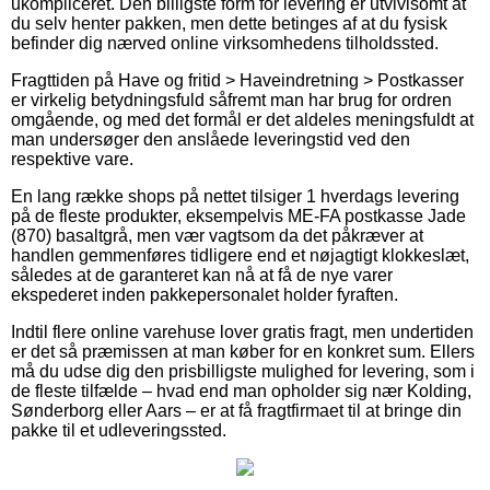
ukompliceret. Den billigste form for levering er utvivlsomt at
du selv henter pakken, men dette betinges af at du fysisk
befinder dig nærved online virksomhedens tilholdssted.
Fragttiden på Have og fritid > Haveindretning > Postkasser
er virkelig betydningsfuld såfremt man har brug for ordren
omgående, og med det formål er det aldeles meningsfuldt at
man undersøger den anslåede leveringstid ved den
respektive vare.
En lang række shops på nettet tilsiger 1 hverdags levering
på de fleste produkter, eksempelvis ME-FA postkasse Jade
(870) basaltgrå, men vær vagtsom da det påkræver at
handlen gemmenføres tidligere end et nøjagtigt klokkeslæt,
således at de garanteret kan nå at få de nye varer
ekspederet inden pakkepersonalet holder fyraften.
Indtil flere online varehuse lover gratis fragt, men undertiden
er det så præmissen at man køber for en konkret sum. Ellers
må du udse dig den prisbilligste mulighed for levering, som i
de fleste tilfælde – hvad end man opholder sig nær Kolding,
Sønderborg eller Aars – er at få fragtfirmaet til at bringe din
pakke til et udleveringssted.