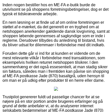
Inden nogen bestiller hos en ME-FA e-butik burde de
utvivlsomt se på shoppens forretningsbetingelser, dog er det
typisk et tidskrævende arbejde.
En nem løsning er at finde ud af om online forretningen er
støttet af e-mærket, da det generelt er en tryghed om at
netshoppen anerkender gældende dansk lovgivning, samt at
shoppen løbende gennemses af sagkyndige som er inde i
reglerne. Derudover tilbydes du anledning til bistand, hvis
du bliver udsat for dilemmaer i forbindelse med dit indkøb.
Foruden dette går vi ind for at kunden er vidende om de
mest relevante vilkår i forbindelse med transaktionen, som
eksempelvis hvilken returret netshoppen tilsikrer. I den
sammenhæng er det også essesentielt, at man stadig sikrer
sin faktura, således man i fremtiden kan påvise sin shopping
af ME-FA postkasse Jade (870) basaltgrå, uden hensyn til
om man er på udkig efter produkter til en herre eller dame.
Trustpilot genererer fuldt ud passelige chancer for at se
nøjere på en stor portion andre brugeres erfaringer og på
grund af dette anbefaler vi, at du analyserer internet
selskabets bedømmelser af ME-FA postkasse Jade (870)