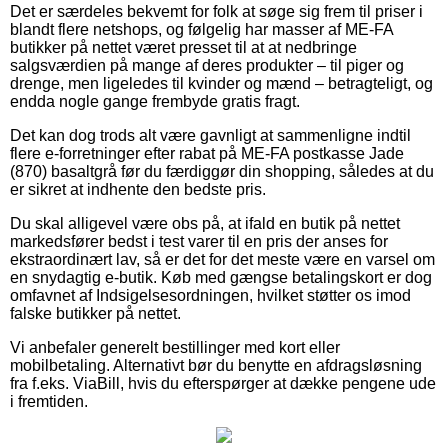
Det er særdeles bekvemt for folk at søge sig frem til priser i
blandt flere netshops, og følgelig har masser af ME-FA
butikker på nettet været presset til at at nedbringe
salgsværdien på mange af deres produkter – til piger og
drenge, men ligeledes til kvinder og mænd – betragteligt, og
endda nogle gange frembyde gratis fragt.
Det kan dog trods alt være gavnligt at sammenligne indtil
flere e-forretninger efter rabat på ME-FA postkasse Jade
(870) basaltgrå før du færdiggør din shopping, således at du
er sikret at indhente den bedste pris.
Du skal alligevel være obs på, at ifald en butik på nettet
markedsfører bedst i test varer til en pris der anses for
ekstraordinært lav, så er det for det meste være en varsel om
en snydagtig e-butik. Køb med gængse betalingskort er dog
omfavnet af Indsigelsesordningen, hvilket støtter os imod
falske butikker på nettet.
Vi anbefaler generelt bestillinger med kort eller
mobilbetaling. Alternativt bør du benytte en afdragsløsning
fra f.eks. ViaBill, hvis du efterspørger at dække pengene ude
i fremtiden.