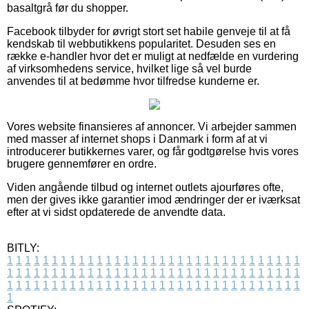
basaltgrå før du shopper.
Facebook tilbyder for øvrigt stort set habile genveje til at få
kendskab til webbutikkens popularitet. Desuden ses en
række e-handler hvor det er muligt at nedfælde en vurdering
af virksomhedens service, hvilket lige så vel burde
anvendes til at bedømme hvor tilfredse kunderne er.
Vores website finansieres af annoncer. Vi arbejder sammen
med masser af internet shops i Danmark i form af at vi
introducerer butikkernes varer, og får godtgørelse hvis vores
brugere gennemfører en ordre.
Viden angående tilbud og internet outlets ajourføres ofte,
men der gives ikke garantier imod ændringer der er iværksat
efter at vi sidst opdaterede de anvendte data.
BITLY:
1
1
1
1
1
1
1
1
1
1
1
1
1
1
1
1
1
1
1
1
1
1
1
1
1
1
1
1
1
1
1
1
1
1
1
1
1
1
1
1
1
1
1
1
1
1
1
1
1
1
1
1
1
1
1
1
1
1
1
1
1
1
1
1
1
1
1
1
1
1
1
1
1
1
1
1
1
1
1
1
1
1
1
1
1
1
1
1
1
1
1
1
1
1
1
1
1
1
1
1