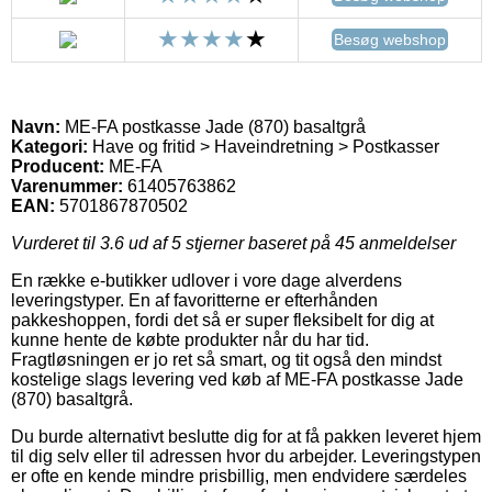
Besøg webshop
Navn:
ME-FA postkasse Jade (870) basaltgrå
Kategori:
Have og fritid > Haveindretning > Postkasser
Producent:
ME-FA
Varenummer:
61405763862
EAN:
5701867870502
Vurderet til
3.6
ud af 5 stjerner baseret på
45
anmeldelser
En række e-butikker udlover i vore dage alverdens
leveringstyper. En af favoritterne er efterhånden
pakkeshoppen, fordi det så er super fleksibelt for dig at
kunne hente de købte produkter når du har tid.
Fragtløsningen er jo ret så smart, og tit også den mindst
kostelige slags levering ved køb af ME-FA postkasse Jade
(870) basaltgrå.
Du burde alternativt beslutte dig for at få pakken leveret hjem
til dig selv eller til adressen hvor du arbejder. Leveringstypen
er ofte en kende mindre prisbillig, men endvidere særdeles