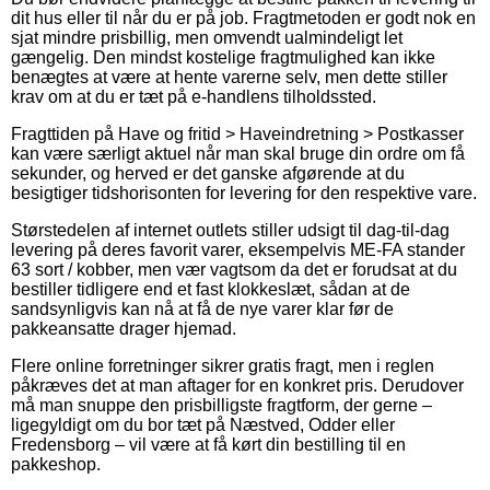
dit hus eller til når du er på job. Fragtmetoden er godt nok en
sjat mindre prisbillig, men omvendt ualmindeligt let
gængelig. Den mindst kostelige fragtmulighed kan ikke
benægtes at være at hente varerne selv, men dette stiller
krav om at du er tæt på e-handlens tilholdssted.
Fragttiden på Have og fritid > Haveindretning > Postkasser
kan være særligt aktuel når man skal bruge din ordre om få
sekunder, og herved er det ganske afgørende at du
besigtiger tidshorisonten for levering for den respektive vare.
Størstedelen af internet outlets stiller udsigt til dag-til-dag
levering på deres favorit varer, eksempelvis ME-FA stander
63 sort / kobber, men vær vagtsom da det er forudsat at du
bestiller tidligere end et fast klokkeslæt, sådan at de
sandsynligvis kan nå at få de nye varer klar før de
pakkeansatte drager hjemad.
Flere online forretninger sikrer gratis fragt, men i reglen
påkræves det at man aftager for en konkret pris. Derudover
må man snuppe den prisbilligste fragtform, der gerne –
ligegyldigt om du bor tæt på Næstved, Odder eller
Fredensborg – vil være at få kørt din bestilling til en
pakkeshop.