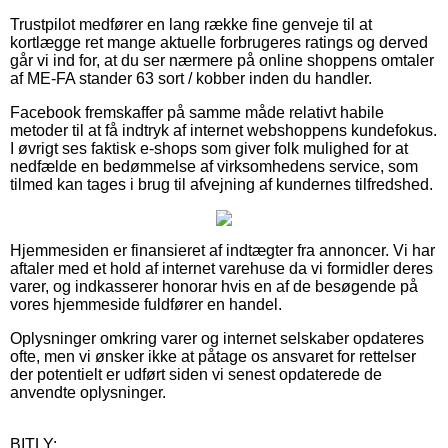
Trustpilot medfører en lang række fine genveje til at
kortlægge ret mange aktuelle forbrugeres ratings og derved
går vi ind for, at du ser nærmere på online shoppens omtaler
af ME-FA stander 63 sort / kobber inden du handler.
Facebook fremskaffer på samme måde relativt habile
metoder til at få indtryk af internet webshoppens kundefokus.
I øvrigt ses faktisk e-shops som giver folk mulighed for at
nedfælde en bedømmelse af virksomhedens service, som
tilmed kan tages i brug til afvejning af kundernes tilfredshed.
Hjemmesiden er finansieret af indtægter fra annoncer. Vi har
aftaler med et hold af internet varehuse da vi formidler deres
varer, og indkasserer honorar hvis en af de besøgende på
vores hjemmeside fuldfører en handel.
Oplysninger omkring varer og internet selskaber opdateres
ofte, men vi ønsker ikke at påtage os ansvaret for rettelser
der potentielt er udført siden vi senest opdaterede de
anvendte oplysninger.
BITLY: