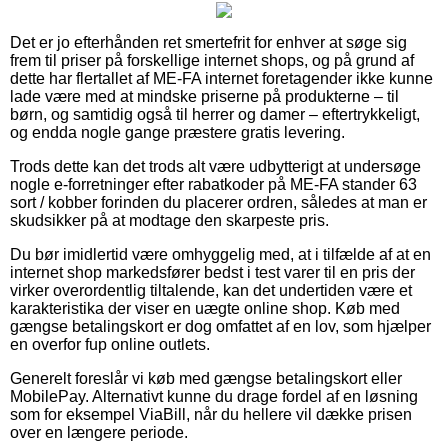
Det er jo efterhånden ret smertefrit for enhver at søge sig
frem til priser på forskellige internet shops, og på grund af
dette har flertallet af ME-FA internet foretagender ikke kunne
lade være med at mindske priserne på produkterne – til
børn, og samtidig også til herrer og damer – eftertrykkeligt,
og endda nogle gange præstere gratis levering.
Trods dette kan det trods alt være udbytterigt at undersøge
nogle e-forretninger efter rabatkoder på ME-FA stander 63
sort / kobber forinden du placerer ordren, således at man er
skudsikker på at modtage den skarpeste pris.
Du bør imidlertid være omhyggelig med, at i tilfælde af at en
internet shop markedsfører bedst i test varer til en pris der
virker overordentlig tiltalende, kan det undertiden være et
karakteristika der viser en uægte online shop. Køb med
gængse betalingskort er dog omfattet af en lov, som hjælper
en overfor fup online outlets.
Generelt foreslår vi køb med gængse betalingskort eller
MobilePay. Alternativt kunne du drage fordel af en løsning
som for eksempel ViaBill, når du hellere vil dække prisen
over en længere periode.