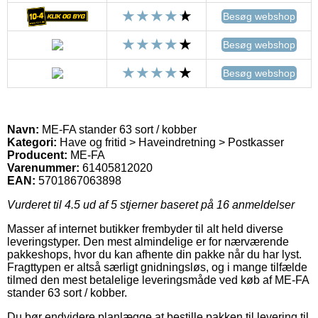
Besøg webshop
Besøg webshop
Besøg webshop
Navn:
ME-FA stander 63 sort / kobber
Kategori:
Have og fritid > Haveindretning > Postkasser
Producent:
ME-FA
Varenummer:
61405812020
EAN:
5701867063898
Vurderet til
4.5
ud af 5 stjerner baseret på
16
anmeldelser
Masser af internet butikker frembyder til alt held diverse
leveringstyper. Den mest almindelige er for nærværende
pakkeshops, hvor du kan afhente din pakke når du har lyst.
Fragttypen er altså særligt gnidningsløs, og i mange tilfælde
tilmed den mest betalelige leveringsmåde ved køb af ME-FA
stander 63 sort / kobber.
Du bør endvidere planlægge at bestille pakken til levering til