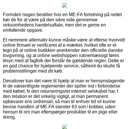
Forinden nogen bestiller hos en ME-FA forretning på nettet
bør de for at være på den sikre side gennemse
virksomhedens handelsaftale, men det er gerne en
omfattende opgave.
Et nemmere alternativ kunne måske være at efterse hvorvidt
online firmaet er verificeret af e-mærket, hvilket ofte er et
tegn på at online butikken anerkender den officielle danske
lovgivning, og at online webshoppen rutinemæssigt føres
tilsyn med af fagfolk der forstår de gældende regler. Dette er
en god chance for hjælpende service, såfremt du skulle få
problemstillinger med dit køb.
Derudover kan det være til hjælp at man er hensynstagende
til de væsentligste reglementer der spiller ind i forbindelse
med købet, fx den returneringsret internet selskabet har. I
den relation er det virkelig vigtigt, at man permanent
opbevarer ens ordremail, så man til enhver tid vil kunne
bevise handlen af ME-FA stander 63 sort / kobber, uden
hensyn til om man efterspørger produkter til en pige eller
dreng.