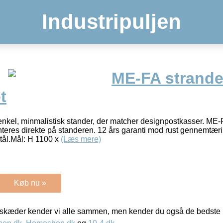
Industripuljen
ME-FA strande
t
nkel, minmalistisk stander, der matcher designpostkasser. ME-FA
eres direkte på standeren. 12 års garanti mod rust gennemtæri
stål.Mål: H 1100 x
(Læs mere)
Køb nu »
kæder kender vi alle sammen, men kender du også de bedste p