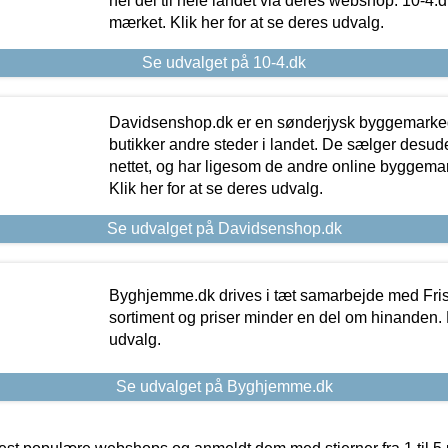
hel del til hele landet via deres webshop. 10-4.d
mærket. Klik her for at se deres udvalg.
Se udvalget på 10-4.dk
Davidsenshop.dk er en sønderjysk byggemark
butikker andre steder i landet. De sælger desud
nettet, og har ligesom de andre online byggemar
Klik her for at se deres udvalg.
Se udvalget på Davidsenshop.dk
Byghjemme.dk drives i tæt samarbejde med Fris
sortiment og priser minder en del om hinanden. K
udvalg.
Se udvalget på Byghjemme.dk