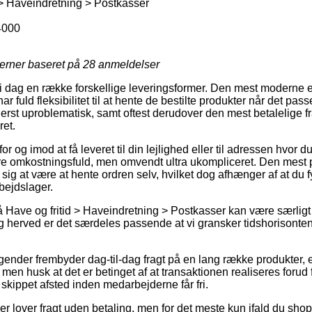
 > Haveindretning > Postkasser
4000
jerner baseret på
28
anmeldelser
 i dag en række forskellige leveringsformer. Den mest moderne 
r fuld fleksibilitet til at hente de bestilte produkter når det pass
erst uproblematisk, samt oftest derudover den mest betalelige f
ret.
r og imod at få leveret til din lejlighed eller til adressen hvor d
ere omkostningsfuld, men omvendt ultra ukompliceret. Den mest p
e sig at være at hente ordren selv, hvilket dog afhænger af at du 
ejdslager.
Have og fritid > Haveindretning > Postkasser kan være særligt 
g herved er det særdeles passende at vi gransker tidshorisonten 
tagender frembyder dag-til-dag fragt på en lang række produkter
men husk at det er betinget af at transaktionen realiseres forud fo
 skippet afsted inden medarbejderne får fri.
er lover fragt uden betaling, men for det meste kun ifald du shopp