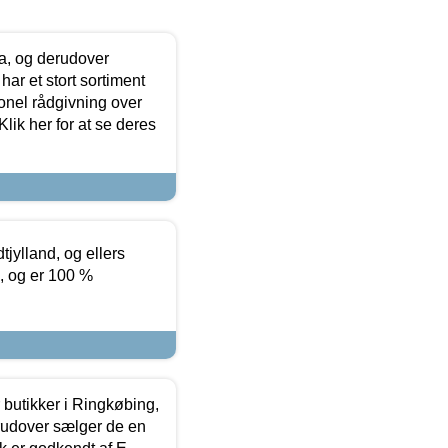
ia, og derudover
ar et stort sortiment
onel rådgivning over
ik her for at se deres
tjylland, og ellers
4, og er 100 %
butikker i Ringkøbing,
rudover sælger de en