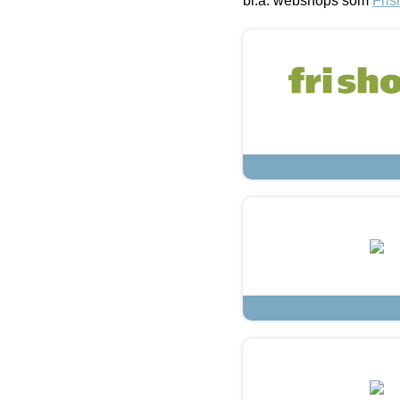
bl.a. webshops som
Fris