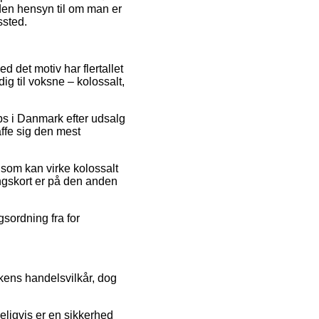
den hensyn til om man er
ssted.
ed det motiv har flertallet
ig til voksne – kolossalt,
ops i Danmark efter udsalg
affe sig den mest
 som kan virke kolossalt
ingskort er på den anden
gsordning fra for
kens handelsvilkår, dog
ligvis er en sikkerhed