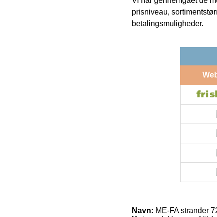
Vi har gennemgået de mes
prisniveau, sortimentstø
betalingsmuligheder.
We
Navn:
ME-FA strander 72