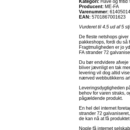
Kategori:
Have og fritid
Producent:
ME-FA
Varenummer:
6140501
EAN:
5701867001623
Vurderet til
4.5
ud af 5 st
De fleste netshops giver
pakkeshops, fordi du så ha
Fragtmuligheden er jo yd
FA strander 72 galvanise
Du bør endvidere afveje fo
bliver jævnligt en tak m
levering vil dog altid vis
nærved webbutikkens arb
Leveringsdygtigheden på 
behov for varen straks, o
pågældende produkt.
En hel del internet fore
strander 72 galvaniseret, 
de kan nå at få produktet
Nogle få internet selskab