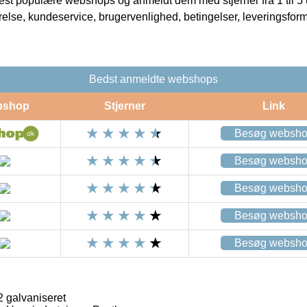
t populære webshops og anmeldt dem med stjerner fra 1 til 5 ud
rrelse, kundeservice, brugervenlighed, betingelser, leveringsfor
Bedst anmeldte webshops
bshop
Stjerner
Link
Besøg websh
Besøg websh
Besøg websh
Besøg websh
Besøg websh
 galvaniseret