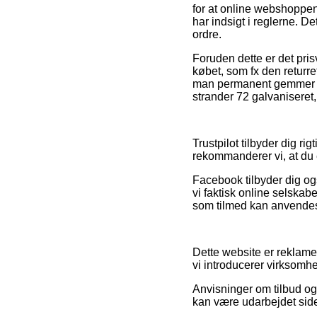
for at online webshoppen 
har indsigt i reglerne. D
ordre.
Foruden dette er det pri
købet, som fx den returr
man permanent gemmer sin
strander 72 galvaniseret
Trustpilot tilbyder dig ri
rekommanderer vi, at du e
Facebook tilbyder dig ogs
vi faktisk online selska
som tilmed kan anvendes
Dette website er reklame
vi introducerer virksomh
Anvisninger om tilbud og f
kan være udarbejdet side