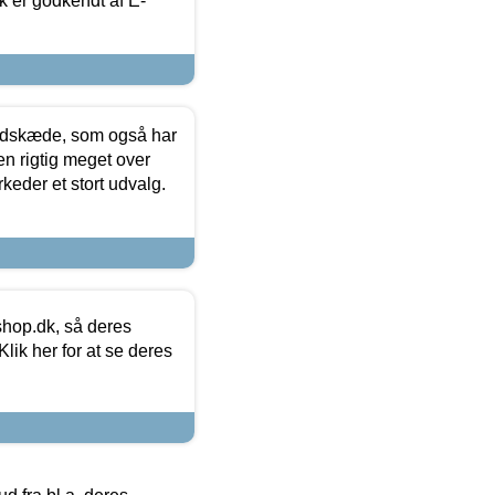
k er godkendt af E-
edskæde, som også har
en rigtig meget over
keder et stort udvalg.
hop.dk, så deres
lik her for at se deres