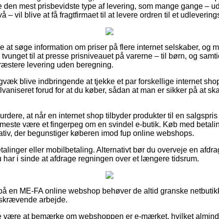
 den mest prisbevidste type af levering, som mange gange – u
 – vil blive at få fragtfirmaet til at levere ordren til et udlevering
alle at søge information om priser på flere internet selskaber, og m
tvunget til at presse prisniveauet på varerne – til børn, og samtid
æstere levering uden beregning.
gvæk blive indbringende at tjekke et par forskellige internet sh
aniseret forud for at du køber, sådan at man er sikker på at sk
dere, at når en internet shop tilbyder produkter til en salgspris
det meste være et fingerpeg om en svindel e-butik. Køb med betal
lativ, der begunstiger køberen imod fup online webshops.
etalinger eller mobilbetaling. Alternativt bør du overveje en afdra
 har i sinde at afdrage regningen over et længere tidsrum.
r på en ME-FA online webshop behøver de altid granske netbutik
idskrævende arbejde.
e være at bemærke om webshoppen er e-mærket, hvilket alminde