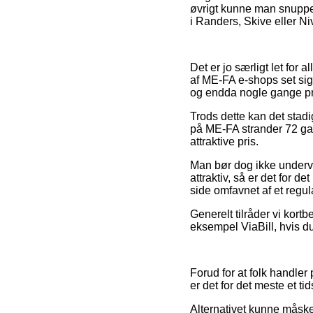
øvrigt kunne man snuppe
i Randers, Skive eller Nivå
Det er jo særligt let for 
af ME-FA e-shops set sig 
og endda nogle gange pr
Trods dette kan det stadi
på ME-FA strander 72 galv
attraktive pris.
Man bør dog ikke undervur
attraktiv, så er det for 
side omfavnet af et regu
Generelt tilråder vi kortb
eksempel ViaBill, hvis du
Forud for at folk handle
er det for det meste et t
Alternativet kunne måsk