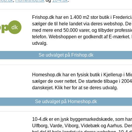
hop.dk
,
Homeshop.dk
og
10-4.dk
.
Frishop.dk har en 1.400 m2 stor butik i Frederic
sælger de til hele landet via deres webshop. De h
med mere end 50.000 varer, og tilbyder professi
telefon. Webshoppen er godkendt af E-mærket. Kl
udvalg.
Se udvalget på Frishop.dk
Homeshop.dk har en fysisk butik i Kjellerup i Mid
sælger de over nettet. De startede tilbage i 200
danskejet. Klik her for at se deres udvalg.
Se udvalget på Homeshop.dk
10-4.dk er en jysk byggemarkedskæde, som har 
Ulfborg, Varde, Viborg, Videbæk og Aarhus. De