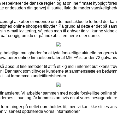
respekterer de danske regler, og at online firmaet hyppigt føres 
ette er desuden din genvej til støtte, ifald du møder vanskelighed
sværdigt at køber er vidende om de mest aktuelle forhold der kan
ettighed online shoppen tilbyder. På grund af dette er det på sa
 e-mail kvittering, således man til enhver tid vil kunne vidne
, uafhængig om du er på indkøb til en herre eller dame.
gtig belejlige muligheder for at tyde forskellige aktuelle brugeres
valuerer online firmaets omtaler af ME-FA strander 72 galvanise
å absolut fine metoder til at få et kig ind i internet butikkens tr
ber i Danmark som tilbyder kunderne at sammensætte en bedømme
 til at fornemme kundetilfredsheden.
finansieret. Vi arbejder sammen med nogle forskellige online 
edernes tilbud, og får kommission hvis en af vores besøgende rea
orretninger på nettet opretholdes tit, men vi kan ikke stilles ans
n vi senest opdaterede vores informationer.