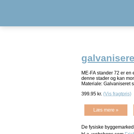
galvanisere
ME-FA stander 72 er en e
denne stader og kan mont
Materiale: Galvaniseret 
399.95
kr.
(Vis fragtpris)
Læs mere »
De fysiske byggemarkeds