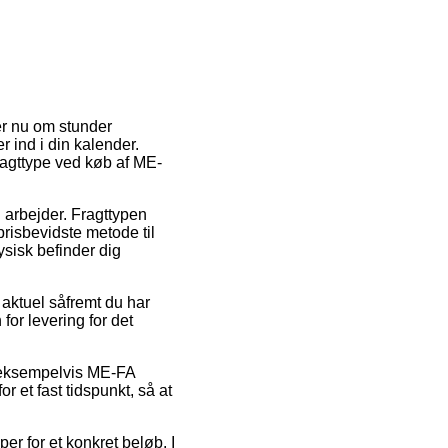
er nu om stunder
er ind i din kalender.
ragttype ved køb af ME-
u arbejder. Fragttypen
risbevidste metode til
fysisk befinder dig
aktuel såfremt du har
for levering for det
, eksempelvis ME-FA
r et fast tidspunkt, så at
er for et konkret beløb. I