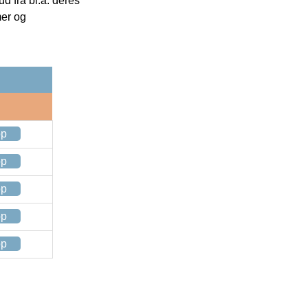
 fra bl.a. deres
mer og
op
op
op
op
op