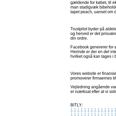
gældende for købet, til ek
man stadigvæk bibeholder
tapet peach, uanset om du
Trustpilot byder på alde
og herved er det prisvær
din ordre.
Facebook genererer for ø
Herinde er der en del in
hvilket også kan tages i b
Vores website er finansi
promoverer firmaernes til
Vejledning angående vare
er iværksat efter at vi s
BITLY:
1
1
1
1
1
1
1
1
1
1
1
1
1
1
1
1
1
1
1
1
1
1
1
1
1
1