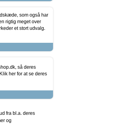
edskæde, som også har
en rigtig meget over
keder et stort udvalg.
hop.dk, så deres
lik her for at se deres
 fra bl.a. deres
mer og