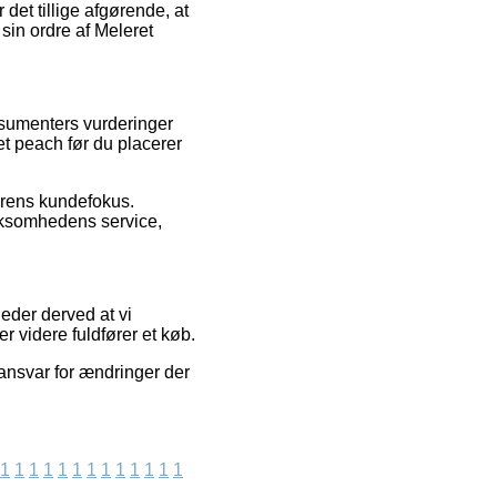
 det tillige afgørende, at
sin ordre af Meleret
nsumenters vurderinger
et peach før du placerer
erens kundefokus.
irksomhedens service,
eder derved at vi
r videre fuldfører et køb.
ansvar for ændringer der
1
1
1
1
1
1
1
1
1
1
1
1
1