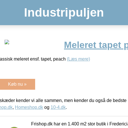
Industripuljen
Meleret tapet 
klassisk meleret ensf. tapet, peach
(Læs mere)
Køb nu »
kæder kender vi alle sammen, men kender du også de bedste p
hop.dk
,
Homeshop.dk
og
10-4.dk
.
Frishop.dk har en 1.400 m2 stor butik i Frederic