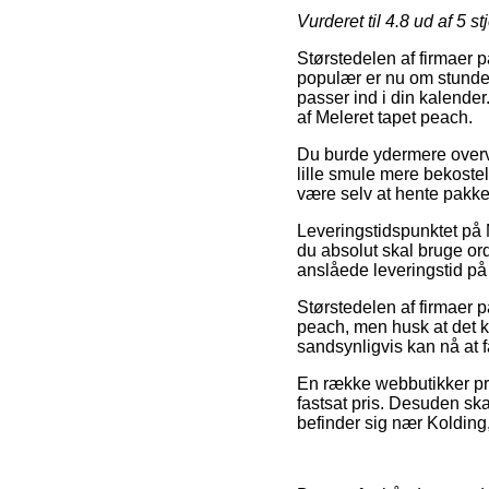
Vurderet til
4.8
ud af 5 st
Størstedelen af firmaer p
populær er nu om stunder
passer ind i din kalender
af Meleret tapet peach.
Du burde ydermere overvej
lille smule mere bekostel
være selv at hente pakke
Leveringstidspunktet på
du absolut skal bruge or
anslåede leveringstid på
Størstedelen af firmaer 
peach, men husk at det kr
sandsynligvis kan nå at 
En række webbutikker præ
fastsat pris. Desuden s
befinder sig nær Kolding, 