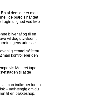
. En af dem der er mest
rne lige præcis når det
bte fragtmulighed ved køb
nne bliver af og til en
ave vil dog utvivlsomt
orretningens adresse.
vanlig central såfremt
t man kontrollerer den
empelvis Meleret tapet
synstagen til at de
t at man indkøber for en
pisk – uafhængig om du
dren til en pakkeshop.