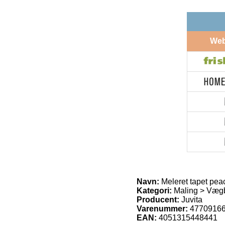
We
Navn:
Meleret tapet pea
Kategori:
Maling > Vægb
Producent:
Juvita
Varenummer:
4770916
EAN:
4051315448441