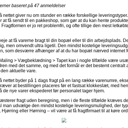
jerner baseret på
47
anmeldelser
å nettet giver nu om stunder en række forskellige leveringstyper
 at få sendt til en pakkeshop, som gør at du kan hente produkte
. Fragtformen er jo ret problemfri, og ofte tillige den mest letkø
e at få varerne bragt til din bopæl eller til din arbejdsplads. De
ig, men omvendt ultra ligetil. Den mindst kostelige leveringsudg
n, som desværre afhænger af at du har bopæl nærved internet f
 Maling > Vægbeklædning > Tapet kan i nogle tilfælde være usæd
dren med det samme, og med det formål er det bestemt centralt a
 den aktuelle vare.
på nettet byder på 1 dags fragt på en lang række varenumre, eks
æver at bestillingen placeres før et fastsat klokkeslæt, med hen
få de nye varer ekspederet før personalet tager hjem.
sterer fragt uden beregning, men i de fleste tilfælde kræves de
kal man udvælge den mindst kostelige leveringsmulighed, der ty
Hjørring eller Hørning – vil være at få fragtfirmaet til at køre or