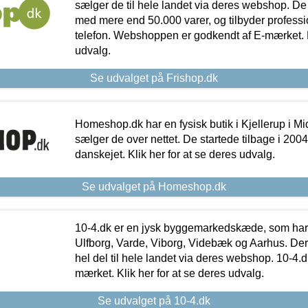
sælger de til hele landet via deres webshop. De h
med mere end 50.000 varer, og tilbyder professi
telefon. Webshoppen er godkendt af E-mærket. Kl
udvalg.
Se udvalget på Frishop.dk
Homeshop.dk har en fysisk butik i Kjellerup i Mid
sælger de over nettet. De startede tilbage i 200
danskejet. Klik her for at se deres udvalg.
Se udvalget på Homeshop.dk
10-4.dk er en jysk byggemarkedskæde, som har 
Ulfborg, Varde, Viborg, Videbæk og Aarhus. De
hel del til hele landet via deres webshop. 10-4.d
mærket. Klik her for at se deres udvalg.
Se udvalget på 10-4.dk