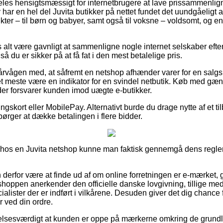
les hensigtsmæssigt for internetbrugere at lave prissammenligni
 har en hel del Juvita butikker på nettet fundet det uundgåeligt
ter – til børn og babyer, samt også til voksne – voldsomt, og 
 alt være gavnligt at sammenligne nogle internet selskaber efter
så du er sikker på at få fat i den mest betalelige pris.
årvågen med, at såfremt en netshop afhænder varer for en salgs
 det meste være en indikator for en svindel netbutik. Køb med gæ
, der forsvarer kunden imod uægte e-butikker.
ingskort eller MobilePay. Alternativt burde du drage nytte af et 
spørger at dække betalingen i flere bidder.
r hos en Juvita netshop kunne man faktisk gennemgå dens regler,
erfor være at finde ud af om online forretningen er e-mærket, 
t shoppen anerkender den officielle danske lovgivning, tillige med
alister der er indført i vilkårene. Desuden giver det dig chance f
 ved din ordre.
alelsesværdigt at kunden er oppe på mærkerne omkring de gru