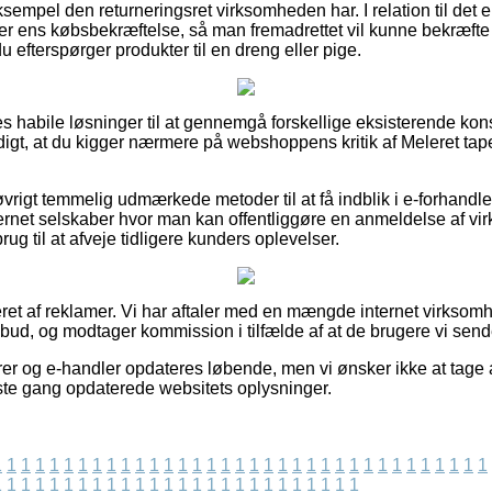
sempel den returneringsret virksomheden har. I relation til det er
 ens købsbekræftelse, så man fremadrettet vil kunne bekræfte 
 efterspørger produkter til en dreng eller pige.
les habile løsninger til at gennemgå forskellige eksisterende ko
digt, at du kigger nærmere på webshoppens kritik af Meleret tap
vrigt temmelig udmærkede metoder til at få indblik i e-forhandl
ternet selskaber hvor man kan offentliggøre en anmeldelse af v
rug til at afveje tidligere kunders oplevelser.
eret af reklamer. Vi har aftaler med en mængde internet virksomh
bud, og modtager kommission i tilfælde af at de brugere vi sende
r og e-handler opdateres løbende, men vi ønsker ikke at tage 
idste gang opdaterede websitets oplysninger.
1
1
1
1
1
1
1
1
1
1
1
1
1
1
1
1
1
1
1
1
1
1
1
1
1
1
1
1
1
1
1
1
1
1
1
1
1
1
1
1
1
1
1
1
1
1
1
1
1
1
1
1
1
1
1
1
1
1
1
1
1