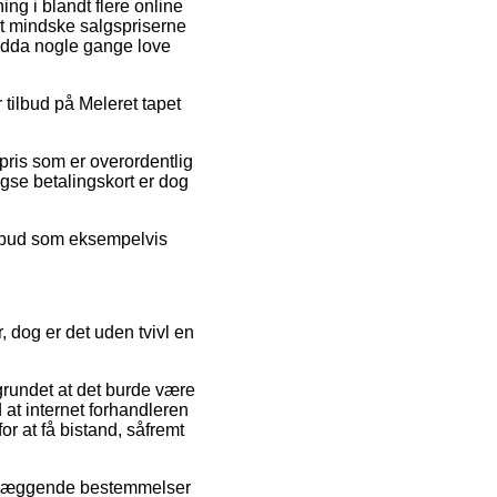
ng i blandt flere online
 at mindske salgspriserne
endda nogle gange love
 tilbud på Meleret tapet
pris som er overordentlig
ngse betalingskort er dog
tilbud som eksempelvis
 dog er det uden tvivl en
grundet at det burde være
 at internet forhandleren
or at få bistand, såfremt
ndlæggende bestemmelser