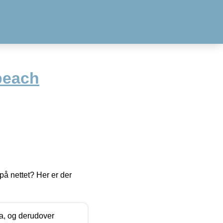
peach
å nettet? Her er der
ia, og derudover