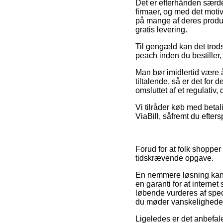
Det er efterhånden særde
firmaer, og med det motiv
på mange af deres produk
gratis levering.
Til gengæld kan det trods
peach inden du bestiller, 
Man bør imidlertid være 
tiltalende, så er det for
omsluttet af et regulativ
Vi tilråder køb med betal
ViaBill, såfremt du efter
Forud for at folk shoppe
tidskrævende opgave.
En nemmere løsning kan d
en garanti for at interne
løbende vurderes af speci
du møder vanskeligheder
Ligeledes er det anbef