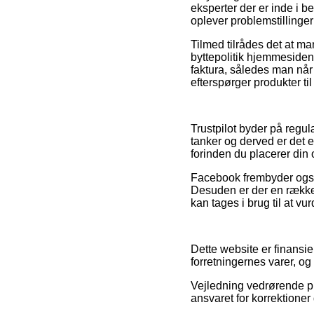
eksperter der er inde i 
oplever problemstillinge
Tilmed tilrådes det at ma
byttepolitik hjemmesiden 
faktura, således man når
efterspørger produkter til
Trustpilot byder på regu
tanker og derved er det 
forinden du placerer din 
Facebook frembyder også s
Desuden er der en række 
kan tages i brug til at v
Dette website er finansi
forretningernes varer, og
Vejledning vedrørende pro
ansvaret for korrektioner 