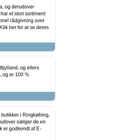
ia, og derudover
ar et stort sortiment
onel rådgivning over
ik her for at se deres
tjylland, og ellers
4, og er 100 %
butikker i Ringkøbing,
rudover sælger de en
k er godkendt af E-