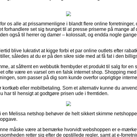
for os alle at prissammenligne i blandt flere online forretninger,
et forhandlere set sig tvunget til at presse priserne på mange af 
den også til herrer og damer – kolossalt, og endda nogle gange
rtid blive lukrativt at kigge forbi et par online outlets efter ra
iller, således at du er på den sikre side med at få fat i den billigs
mme, at såfremt en webbutik frembyder et produkt til salg for en
det ofte være en varsel om en falsk internet shop. Shopping med 
ningen, som passer på dig som kunde overfor uoprigtige internet
for kortkøb eller mobilbetaling. Som et alternativ kunne du anvend
 du har til hensigt at godtgøre prisen ude i fremtiden.
 en Melissa netshop behøver de helt sikkert skimme netshoppen
 opgave.
unne måske være at bemærke hvorvidt webshoppen er e-mærket,
ksomheden retter sig efter de opstillede regler, samt at e-forretnin