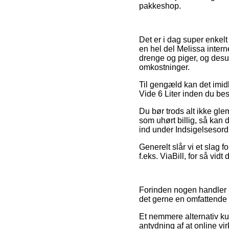
pakkeshop.
Det er i dag super enkelt 
en hel del Melissa intern
drenge og piger, og desu
omkostninger.
Til gengæld kan det imidle
Vide 6 Liter inden du best
Du bør trods alt ikke gle
som uhørt billig, så kan 
ind under Indsigelsesord
Generelt slår vi et slag 
f.eks. ViaBill, for så vidt
Forinden nogen handler i
det gerne en omfattende
Et nemmere alternativ k
antydning af at online vir