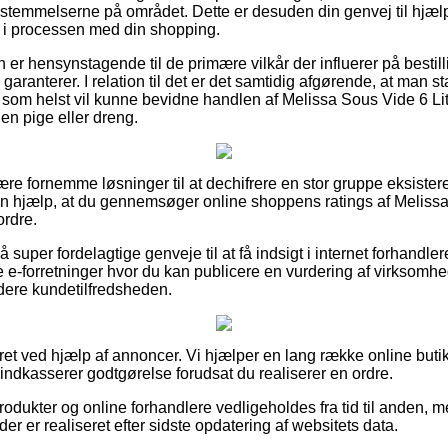
bestemmelserne på området. Dette er desuden din genvej til hjæl
r i processen med din shopping.
n er hensynstagende til de primære vilkår der influerer på bestil
garanterer. I relation til det er det samtidig afgørende, at man 
 som helst vil kunne bevidne handlen af Melissa Sous Vide 6 Li
 en pige eller dreng.
lære fornemme løsninger til at dechifrere en stor gruppe eksist
en hjælp, at du gennemsøger online shoppens ratings af Melissa
ordre.
uper fordelagtige genveje til at få indsigt i internet forhandle
e-forretninger hvor du kan publicere en vurdering af virksomh
urdere kundetilfredsheden.
eret ved hjælp af annoncer. Vi hjælper en lang række online but
 indkasserer godtgørelse forudsat du realiserer en ordre.
dukter og online forhandlere vedligeholdes fra tid til anden, m
der er realiseret efter sidste opdatering af websitets data.