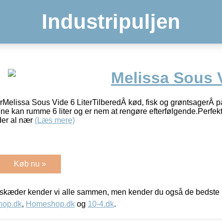
Industripuljen
Melissa Sous V
rMelissa Sous Vide 6 LiterTilberedÂ kød, fisk og grøntsagerÂ p
 kan rumme 6 liter og er nem at rengøre efterfølgende.Perfekt r
er al nær
(Læs mere)
Køb nu »
kæder kender vi alle sammen, men kender du også de bedste p
hop.dk
,
Homeshop.dk
og
10-4.dk
.