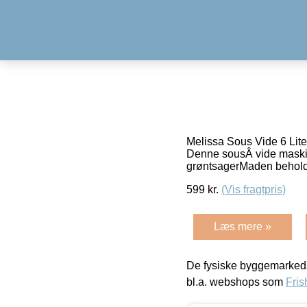
Melissa Sous Vide 6 Lite
Denne sousÂ vide maskine
grøntsagerMaden behold
599
kr.
(Vis fragtpris)
Læs mere »
De fysiske byggemarkeds
bl.a. webshops som
Fris