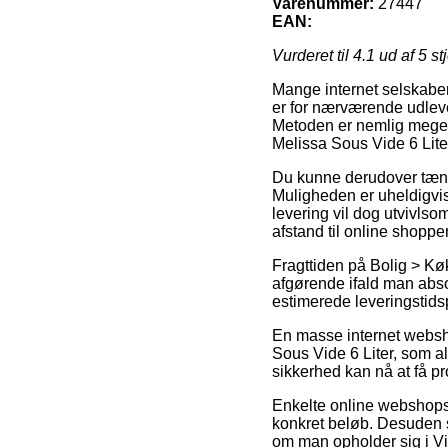
Varenummer:
27447
EAN:
Vurderet til
4.1
ud af 5 st
Mange internet selskaber 
er for nærværende udleve
Metoden er nemlig meget 
Melissa Sous Vide 6 Lite
Du kunne derudover tænke 
Muligheden er uheldigvis
levering vil dog utvivlso
afstand til online shopp
Fragttiden på Bolig > K
afgørende ifald man absol
estimerede leveringstids
En masse internet websh
Sous Vide 6 Liter, som al
sikkerhed kan nå at få p
Enkelte online webshops 
konkret beløb. Desuden s
om man opholder sig i Vibo