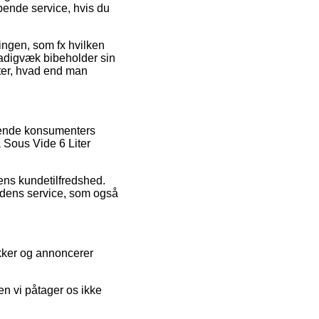
pende service, hvis du
lingen, som fx hvilken
stadigvæk bibeholder sin
ter, hvad end man
erende konsumenters
 Sous Vide 6 Liter
rens kundetilfredshed.
edens service, som også
ikker og annoncerer
en vi påtager os ikke