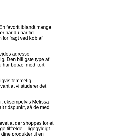
 En favorit iblandt mange
r når du har tid.
for fragt ved køb af
bejdes adresse.
. Den billigste type af
 du har bopæl med kort
igvis temmelig
vant at vi studerer det
r, eksempelvis Melissa
alt tidspunkt, så de med
vet at der shoppes for et
 tilfælde – ligegyldigt
 dine produkter til en