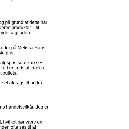
 og på grund af dette har
deres produkter – til
 yde fragt uden
batkoder på Melissa Sous
te pris.
 salgspris som kan ses
kort er trods alt dækket
 outlets.
e et afdragstilbud fra
s handelsvilkår, dog er
 hvilket bør være en
gen ofte ses til af