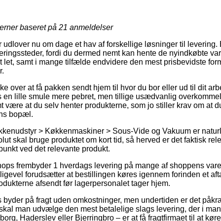
jerner baseret på
21
anmeldelser
udlover nu om dage et hav af forskellige løsninger til levering.
ringssteder, fordi du dermed nemt kan hente de nyindkøbte vare
let, samt i mange tilfælde endvidere den mest prisbevidste form 
r.
over at få pakken sendt hjem til hvor du bor eller ud til dit ar
 en lille smule mere pebret, men tillige usædvanlig overkommelig
mt være at du selv henter produkterne, som jo stiller krav om at
ens bopæl.
økkenudstyr > Køkkenmaskiner > Sous-Vide og Vakuum er naturl
ut skal bruge produktet om kort tid, så herved er det faktisk rele
punkt ved det relevante produkt.
ops frembyder 1 hverdags levering på mange af shoppens vare
ligevel forudsætter at bestillingen køres igennem forinden et aft
rodukterne afsendt før lagerpersonalet tager hjem.
byder på fragt uden omkostninger, men undertiden er det påkræ
kal man udvælge den mest betalelige slags levering, der i mange
rg, Haderslev eller Bjerringbro – er at få fragtfirmaet til at køre