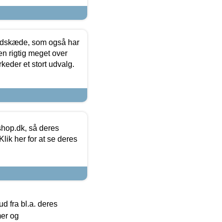
edskæde, som også har
en rigtig meget over
keder et stort udvalg.
hop.dk, så deres
lik her for at se deres
 fra bl.a. deres
mer og