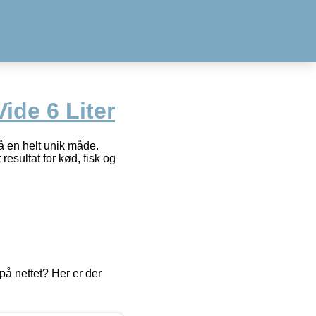
ide 6 Liter
å en helt unik måde.
esultat for kød, fisk og
å nettet? Her er der