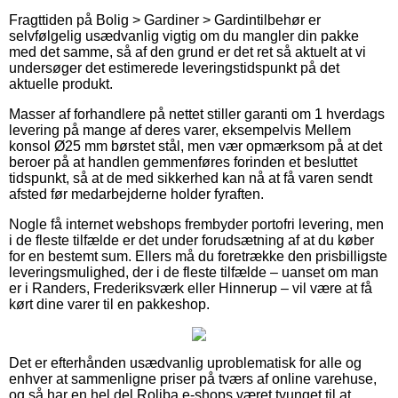
Fragttiden på Bolig > Gardiner > Gardintilbehør er
selvfølgelig usædvanlig vigtig om du mangler din pakke
med det samme, så af den grund er det ret så aktuelt at vi
undersøger det estimerede leveringstidspunkt på det
aktuelle produkt.
Masser af forhandlere på nettet stiller garanti om 1 hverdags
levering på mange af deres varer, eksempelvis Mellem
konsol Ø25 mm børstet stål, men vær opmærksom på at det
beroer på at handlen gemmenføres forinden et besluttet
tidspunkt, så at de med sikkerhed kan nå at få varen sendt
afsted før medarbejderne holder fyraften.
Nogle få internet webshops frembyder portofri levering, men
i de fleste tilfælde er det under forudsætning af at du køber
for en bestemt sum. Ellers må du foretrække den prisbilligste
leveringsmulighed, der i de fleste tilfælde – uanset om man
er i Randers, Frederiksværk eller Hinnerup – vil være at få
kørt dine varer til en pakkeshop.
Det er efterhånden usædvanlig uproblematisk for alle og
enhver at sammenligne priser på tværs af online varehuse,
og så har en hel del Roliba e-shops været tvunget til at