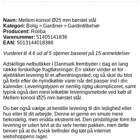
Navn:
Mellem konsol Ø25 mm børstet stål
Kategori:
Bolig > Gardiner > Gardintilbehør
Producent:
Roliba
Varenummer:
51405141836
EAN:
5013144018386
Vurderet til
4.6
ud af 5 stjerner baseret på
15
anmeldelser
Adskillige netbutikker i Danmark frembyder i dag en lang
række forskellige fragtløsninger. En sikker vinder er for
øjeblikket levering til et afhentningssted, og så skal du blot
gå forbi efter de nyindkøbte varer når det passer ind i din
kalender. Leveringstypen er nemlig rigtig ukompliceret, samt
typisk også den mest letkøbte leveringsmetode ved køb af
Mellem konsol Ø25 mm børstet stål.
Du bør også vælge at bestille levering til din lejlighed eller
hus eller til dit arbejde. Denne er gerne en smule mere
bekostelig, men endda ekstremt let. Den prisbilligste form for
levering er uden tvivl at du selv henter pakken, men dette
beroer på at du fysisk befinder dig tæt på internet
webshoppens lager.