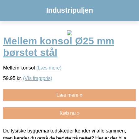
Industripuljen
Mellem konsol Ø25 mm
børstet stål
Mellem konsol
(Læs mere)
59.95
kr.
(Vis fragtpris)
Læs mere »
Køb nu »
De fysiske byggemarkedskæder kender vi alle sammen,
men kender du også de bedste på nettet? Her er der bl.a.