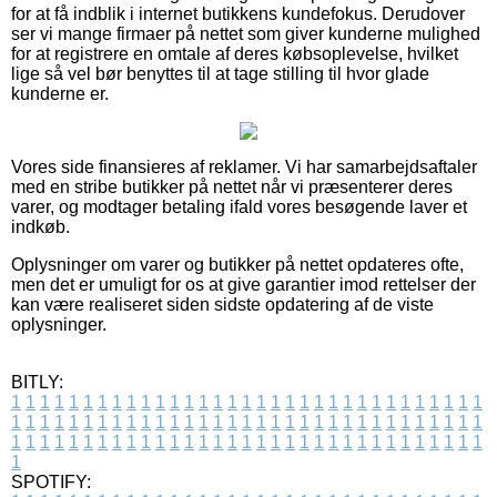
for at få indblik i internet butikkens kundefokus. Derudover
ser vi mange firmaer på nettet som giver kunderne mulighed
for at registrere en omtale af deres købsoplevelse, hvilket
lige så vel bør benyttes til at tage stilling til hvor glade
kunderne er.
Vores side finansieres af reklamer. Vi har samarbejdsaftaler
med en stribe butikker på nettet når vi præsenterer deres
varer, og modtager betaling ifald vores besøgende laver et
indkøb.
Oplysninger om varer og butikker på nettet opdateres ofte,
men det er umuligt for os at give garantier imod rettelser der
kan være realiseret siden sidste opdatering af de viste
oplysninger.
BITLY:
1
1
1
1
1
1
1
1
1
1
1
1
1
1
1
1
1
1
1
1
1
1
1
1
1
1
1
1
1
1
1
1
1
1
1
1
1
1
1
1
1
1
1
1
1
1
1
1
1
1
1
1
1
1
1
1
1
1
1
1
1
1
1
1
1
1
1
1
1
1
1
1
1
1
1
1
1
1
1
1
1
1
1
1
1
1
1
1
1
1
1
1
1
1
1
1
1
1
1
1
SPOTIFY: