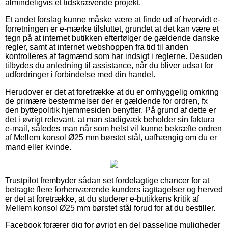
almindeligvis et tidskrævende projekt.
Et andet forslag kunne måske være at finde ud af hvorvidt e-
forretningen er e-mærke tilsluttet, grundet at det kan være et
tegn på at internet butikken efterfølger de gældende danske
regler, samt at internet webshoppen fra tid til anden
kontrolleres af fagmænd som har indsigt i reglerne. Desuden
tilbydes du anledning til assistance, når du bliver udsat for
udfordringer i forbindelse med din handel.
Herudover er det at foretrække at du er omhyggelig omkring
de primære bestemmelser der er gældende for ordren, fx
den byttepolitik hjemmesiden benytter. På grund af dette er
det i øvrigt relevant, at man stadigvæk beholder sin faktura
e-mail, således man når som helst vil kunne bekræfte ordren
af Mellem konsol Ø25 mm børstet stål, uafhængig om du er
mand eller kvinde.
Trustpilot frembyder sådan set fordelagtige chancer for at
betragte flere forhenværende kunders iagttagelser og herved
er det at foretrække, at du studerer e-butikkens kritik af
Mellem konsol Ø25 mm børstet stål forud for at du bestiller.
Facebook forærer dig for øvrigt en del passelige muligheder