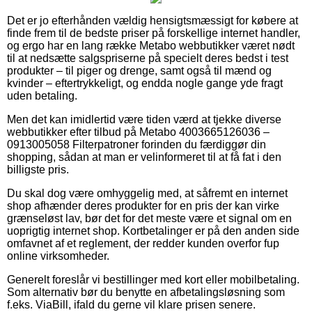
Det er jo efterhånden vældig hensigtsmæssigt for købere at
finde frem til de bedste priser på forskellige internet handler,
og ergo har en lang række Metabo webbutikker været nødt
til at nedsætte salgspriserne på specielt deres bedst i test
produkter – til piger og drenge, samt også til mænd og
kvinder – eftertrykkeligt, og endda nogle gange yde fragt
uden betaling.
Men det kan imidlertid være tiden værd at tjekke diverse
webbutikker efter tilbud på Metabo 4003665126036 –
0913005058 Filterpatroner forinden du færdiggør din
shopping, sådan at man er velinformeret til at få fat i den
billigste pris.
Du skal dog være omhyggelig med, at såfremt en internet
shop afhænder deres produkter for en pris der kan virke
grænseløst lav, bør det for det meste være et signal om en
uoprigtig internet shop. Kortbetalinger er på den anden side
omfavnet af et reglement, der redder kunden overfor fup
online virksomheder.
Generelt foreslår vi bestillinger med kort eller mobilbetaling.
Som alternativ bør du benytte en afbetalingsløsning som
f.eks. ViaBill, ifald du gerne vil klare prisen senere.