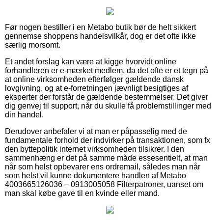
Før nogen bestiller i en Metabo butik bør de helt sikkert
gennemse shoppens handelsvilkår, dog er det ofte ikke
særlig morsomt.
Et andet forslag kan være at kigge hvorvidt online
forhandleren er e-mærket medlem, da det ofte er et tegn på
at online virksomheden efterfølger gældende dansk
lovgivning, og at e-forretningen jævnligt besigtiges af
eksperter der forstår de gældende bestemmelser. Det giver
dig genvej til support, når du skulle få problemstillinger med
din handel.
Derudover anbefaler vi at man er påpasselig med de
fundamentale forhold der indvirker på transaktionen, som fx
den byttepolitik internet virksomheden tilsikrer. I den
sammenhæng er det på samme måde essesentielt, at man
når som helst opbevarer ens ordremail, således man når
som helst vil kunne dokumentere handlen af Metabo
4003665126036 – 0913005058 Filterpatroner, uanset om
man skal købe gave til en kvinde eller mand.