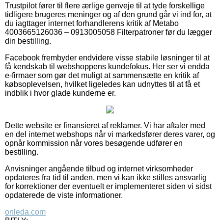
Trustpilot fører til flere ærlige genveje til at tyde forskellige
tidligere brugeres meninger og af den grund går vi ind for, at
du iagttager internet forhandlerens kritik af Metabo
4003665126036 – 0913005058 Filterpatroner før du lægger
din bestilling.
Facebook frembyder endvidere visse stabile løsninger til at
få kendskab til webshoppens kundefokus. Her ser vi endda
e-firmaer som gør det muligt at sammensætte en kritik af
købsoplevelsen, hvilket ligeledes kan udnyttes til at få et
indblik i hvor glade kunderne er.
Dette website er finansieret af reklamer. Vi har aftaler med
en del internet webshops når vi markedsfører deres varer, og
opnår kommission når vores besøgende udfører en
bestilling.
Anvisninger angående tilbud og internet virksomheder
opdateres fra tid til anden, men vi kan ikke stilles ansvarlig
for korrektioner der eventuelt er implementeret siden vi sidst
opdaterede de viste informationer.
onleda.com