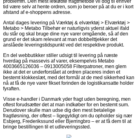
problemfri. Den mest letkøbte fragtmetode vil dog til enhver
tid være selv at hente ordren, som jo beroer på at du er i kort
afstand af e-shoppens adresse.
Antal dages levering på Værktøj & elværktøj > Elværktøj >
Metabo > Metabo Tilbehør er naturligvis yderst aktuel ifald
du står og skal bruge dine nye varer omgående, så af den
grund er det skam relevant at man dobbelttjekker det
anslåede leveringstidspunkt ved det respektive produkt.
En del webbutikker stiller udsigt til levering på næste
hverdag på massevis af varer, eksempelvis Metabo
4003665126036 – 0913005058 Filterpatroner, men glem
ikke at det er underforstået at ordren placeres inden et
bestemt klokkeslæt, med det formål at de med sikkerhed kan
nå at få de nye varer fikset forinden de logistikansatte holder
fyraften.
Visse e-handler i Danmark yder fragt uden beregning, men
oftest forudsætter det at man indkøber for en bestemt sum.
Derudover skulle man udse dig den mest betalelige
fragtløsning, der oftest – ligegyldigt om du opholder sig nær
Esbjerg, Frederikssund eller Bjerringbro – er at få dem til at
bringe bestillingen til et udleveringssted.