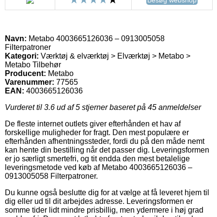
Navn:
Metabo 4003665126036 – 0913005058
Filterpatroner
Kategori:
Værktøj & elværktøj > Elværktøj > Metabo >
Metabo Tilbehør
Producent:
Metabo
Varenummer:
77565
EAN:
4003665126036
Vurderet til
3.6
ud af 5 stjerner baseret på
45
anmeldelser
De fleste internet outlets giver efterhånden et hav af
forskellige muligheder for fragt. Den mest populære er
efterhånden afhentningssteder, fordi du på den måde nemt
kan hente din bestilling når det passer dig. Leveringsformen
er jo særligt smertefri, og tit endda den mest betalelige
leveringsmetode ved køb af Metabo 4003665126036 –
0913005058 Filterpatroner.
Du kunne også beslutte dig for at vælge at få leveret hjem til
dig eller ud til dit arbejdes adresse. Leveringsformen er
somme tider lidt mindre prisbillig, men ydermere i høj grad