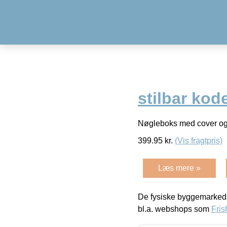
stilbar kod
Nøgleboks med cover og
399.95
kr.
(Vis fragtpris)
Læs mere »
De fysiske byggemarkeds
bl.a. webshops som
Fris