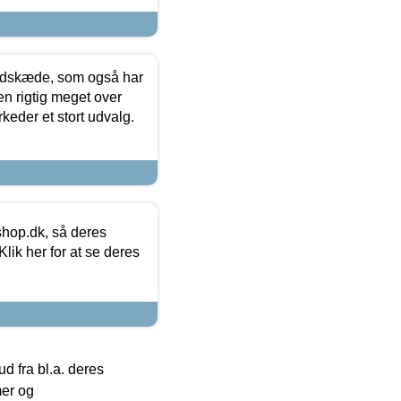
edskæde, som også har
en rigtig meget over
keder et stort udvalg.
hop.dk, så deres
lik her for at se deres
 fra bl.a. deres
mer og