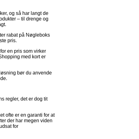
kker, og så har langt de
odukter – til drenge og
gt.
fter rabat på Nøgleboks
ste pris.
for en pris som virker
. Shopping med kort er
n løsning bør du anvende
ode.
regler, det er dog tit
t ofte er en garanti for at
ter der har megen viden
udsat for