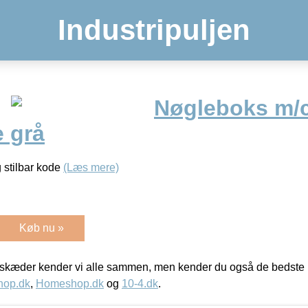
Industripuljen
Nøgleboks m/
e grå
 stilbar kode
(Læs mere)
Køb nu »
kæder kender vi alle sammen, men kender du også de bedste p
hop.dk
,
Homeshop.dk
og
10-4.dk
.