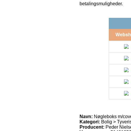
betalingsmuligheder.
Websh
Navn:
Nøgleboks m/cover
Kategori:
Bolig > Tyver
Producent:
Peder Niels