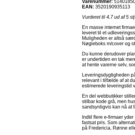
Varenummer:
5140185
EAN:
3520190935113
Vurderet til
4.7
ud af 5 st
En masse internet firmaer
leveret til et udlevering
Muligheden er altså særd
Nøgleboks m/cover og sti
Du kunne derudover planlæ
er undertiden en tak mer
at hente varerne selv, s
Leveringsdygtigheden på 
relevant i tilfælde af at 
estimerede leveringstid v
En del webbutikker still
stilbar kode grå, men hus
sandsynligvis kan nå at 
Indtil flere e-firmaer yde
fastsat pris. Som alterna
på Fredericia, Rønne eller 