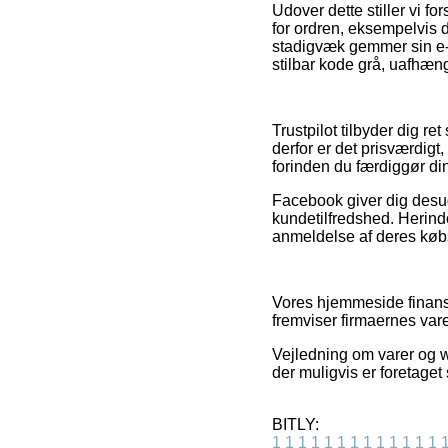
Udover dette stiller vi 
for ordren, eksempelvis de
stadigvæk gemmer sin e-m
stilbar kode grå, uafhæn
Trustpilot tilbyder dig r
derfor er det prisværdigt
forinden du færdiggør di
Facebook giver dig desud
kundetilfredshed. Herind
anmeldelse af deres købso
Vores hjemmeside finansi
fremviser firmaernes vare
Vejledning om varer og we
der muligvis er foretaget
BITLY:
1
1
1
1
1
1
1
1
1
1
1
1
1