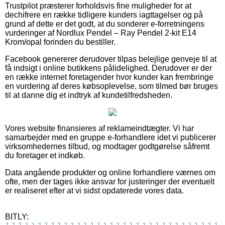
Trustpilot præsterer forholdsvis fine muligheder for at
dechifrere en række tidligere kunders iagttagelser og på
grund af dette er det godt, at du sonderer e-forretningens
vurderinger af Nordlux Pendel – Ray Pendel 2-kit E14
Krom/opal forinden du bestiller.
Facebook genererer derudover tilpas belejlige genveje til at
få indsigt i online butikkens pålidelighed. Derudover er der
en række internet foretagender hvor kunder kan frembringe
en vurdering af deres købsoplevelse, som tilmed bør bruges
til at danne dig et indtryk af kundetilfredsheden.
Vores website finansieres af reklameindtægter. Vi har
samarbejder med en gruppe e-forhandlere idet vi publicerer
virksomhedernes tilbud, og modtager godtgørelse såfremt
du foretager et indkøb.
Data angående produkter og online forhandlere værnes om
ofte, men der tages ikke ansvar for justeringer der eventuelt
er realiseret efter at vi sidst opdaterede vores data.
BITLY: