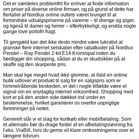
Det er særdeles problemfrit for enhver at finde information
om priser på diverse online firmaer, og på grund af dette har
flertallet af Nordlux online outlets været tvunget til at
formindske udsalgspriserne på varerne – til drenge og piger,
og ligeså til damer og herrer – eftertrykkeligt, og endda nogle
gange love portofri fragt.
Til gengæld kan det ikke desto mindre være lukrativt at
granske flere internet selskaber efter rabatkoder på Nordlux
Pendel – Ray Pendel 2-kit E14 Krom/opal inden du
færdiggør din shopping, sådan at du er skudsikker på at
skaffe sig den skarpeste pris.
Man skal lige meget hvad ikke glemme, at ifald en online
butik udlover et produkt til salg for en salgspris som er
himmelråbende beskeden, er det i nogle tilfælde være et
signal om en snydagtig internet virksomhed. Shopping med
kort er på den anden side dækket ind under en
bestemmelse, hvilket garanterer os overfor uoprigtige
forretninger på nettet.
Generelt slår vi et slag for kortkøb eller mobilbetaling. Som
et alternativ bør du drage fordel af en afbetalingsløsning fra
f.eks. ViaBill, hvis du gerne vil klare omkostningerne over et
længere tidsrum.