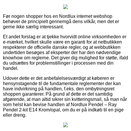
Før nogen shopper hos en Nordlux internet webshop
behøver de principielt gennemgå dens vilkår, men det er
gerne ikke særlig interessant.
Et andet forslag er at tjekke hvorvidt online virksomheden er
e-mærket, hvilket skulle være en garanti for at netbutikken
respekterer de officielle danske regler, og at webbutikken
undertiden besøges af eksperter der har den nødvendige
knowhow om reglerne. Det giver dig mulighed for støtte, ifald
du udsættes for problemstillinger i processen med din
handel.
Udover dette er det anbefalelsesværdigt at køberen er
hensynstagende til de fundamentale reglementer der kan
have indvirkning på handlen, f.eks. den ombytningsret
shoppen garanterer. På grund af dette er det samtidig
afgørende, at man altid sikrer sin kvitteringsmail, så man når
som helst kan bevise handlen af Nordlux Pendel – Ray
Pendel 2-kit E14 Krom/opal, om du er på indkøb til en pige
eller dreng.