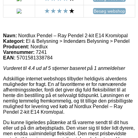
Besøg webshop
Navn:
Nordlux Pendel – Ray Pendel 2-kit E14 Krom/opal
Kategori:
El & Belysning > Indendørs Belysning > Pendel
Producent:
Nordlux
Varenummer:
7241
EAN:
5701581338784
Vurderet til
4.4
ud af 5 stjerner baseret på
1
anmeldelser
Adskillige internet webshops tilbyder heldigvis alverdens
muligheder for fragt. En af favoritterne er for nærværende
afhentningssteder, fordi det giver dig fuld fleksibilitet til at
hente din bestilling på et selvvalgt tidspunkt. Løsningen er
nemlig temmelig fremkommelig, og tit tillige den prisbilligste
mulighed for levering ved køb af Nordlux Pendel – Ray
Pendel 2-kit E14 Krom/opal.
Du kunne ligeledes påtænke at få varerne sendt til dit hus
eller ud på din arbejdsplads. Den viser sig til tider lidt dyrere,
men endda ualmindeligt fleksibel. Den mest prisbevidste