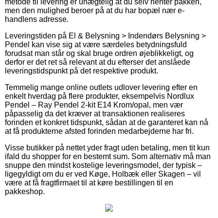
metode til levering er unægtelig at du selv henter pakken,
men den mulighed beroer på at du har bopæl nær e-
handlens adresse.
Leveringstiden på El & Belysning > Indendørs Belysning >
Pendel kan vise sig at være særdeles betydningsfuld
forudsat man står og skal bruge ordren øjeblikkeligt, og
derfor er det ret så relevant at du efterser det anslåede
leveringstidspunkt på det respektive produkt.
Temmelig mange online outlets udlover levering efter en
enkelt hverdag på flere produkter, eksempelvis Nordlux
Pendel – Ray Pendel 2-kit E14 Krom/opal, men vær
påpasselig da det kræver at transaktionen realiseres
forinden et konkret tidspunkt, sådan at de garanteret kan nå
at få produkterne afsted forinden medarbejderne har fri.
Visse butikker på nettet yder fragt uden betaling, men tit kun
ifald du shopper for en bestemt sum. Som alternativ må man
snuppe den mindst kostelige leveringsmodel, der typisk –
ligegyldigt om du er ved Køge, Holbæk eller Skagen – vil
være at få fragtfirmaet til at køre bestillingen til en
pakkeshop.