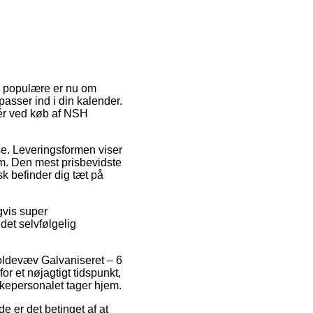
de populære er nu om
asser ind i din kalender.
ér ved køb af NSH
sse. Leveringsformen viser
m. Den mest prisbevidste
sk befinder dig tæt på
gvis super
det selvfølgelig
oldevæv Galvaniseret – 6
r et nøjagtigt tidspunkt,
akkepersonalet tager hjem.
e er det betinget af at