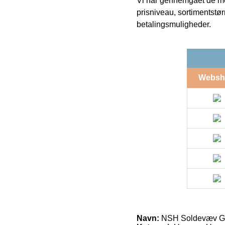
Vi har gennemgået de mes
prisniveau, sortimentstø
betalingsmuligheder.
Websh
Navn:
NSH Soldevæv Ga