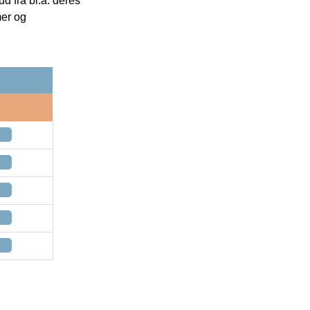
 fra bl.a. deres
mer og