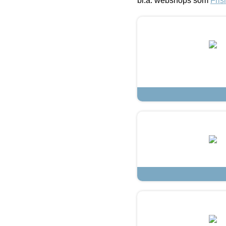
bl.a. webshops som
Fris