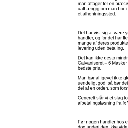
man aftager for en præcis 
uafhængig om man bor i Ros
et afhentningssted.
Det har vist sig at være 
handler, og for det har 
mange af deres produkter 
levering uden betaling.
Det kan ikke desto mindre
Galvaniseret – 6 Masker 
bedste pris.
Man bør alligevel ikke gl
uendeligt god, så bør det
del af en orden, som for
Generelt slår vi et slag 
afbetalingsløsning fra fx 
Før nogen handler hos en
dog undertiden ikke vider