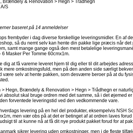
 Brændely & Renovation > Hegn > Trådhegn
 A/S
jerner baseret på
14
anmeldelser
hops frembyder i dag diverse forskellige leveringsmidler. En af 
eshop, så du nemt selv kan hente din pakke lige præcis når det p
 nem, samt mange gange også den mest betalelige leveringsman
 – 6 Masker Per Tomme 60cmx1m.
ig at få varerne leveret hjem til dig eller til dit arbejdes adre
hak mere omkostningsfuld, men på den anden side særligt bekve
id være selv at hente pakken, som desværre beroer på at du fysi
sted.
 > Hegn, Brændely & Renovation > Hegn > Trådhegn er naturli
i absolut skal bruge ordren med det samme, så i det øjemed er 
 den forventede leveringstid ved den vedkommende vare.
 hverdags levering på en hel del produkter, eksempelvis NSH S
, men vær obs på at det er betinget af at ordren laves forud fo
udsigt til at kunne nå at få dit nye produkt pakket forud for at p
Danmark sikrer levering uden omkostninger, men i de fleste tilfæld