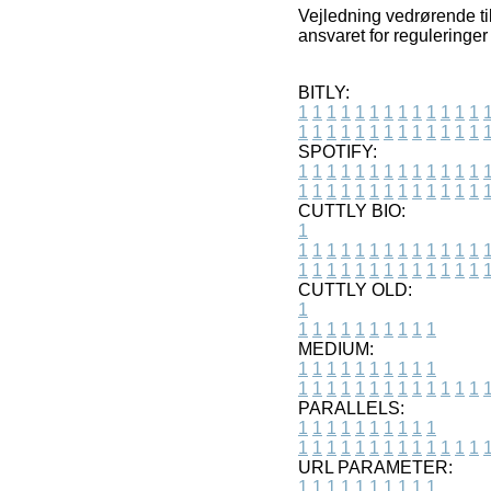
Vejledning vedrørende til
ansvaret for reguleringer 
BITLY:
1
1
1
1
1
1
1
1
1
1
1
1
1
1
1
1
1
1
1
1
1
1
1
1
1
1
SPOTIFY:
1
1
1
1
1
1
1
1
1
1
1
1
1
1
1
1
1
1
1
1
1
1
1
1
1
1
CUTTLY BIO:
1
1
1
1
1
1
1
1
1
1
1
1
1
1
1
1
1
1
1
1
1
1
1
1
1
1
1
CUTTLY OLD:
1
1
1
1
1
1
1
1
1
1
1
MEDIUM:
1
1
1
1
1
1
1
1
1
1
1
1
1
1
1
1
1
1
1
1
1
1
1
PARALLELS:
1
1
1
1
1
1
1
1
1
1
1
1
1
1
1
1
1
1
1
1
1
1
1
URL PARAMETER:
1
1
1
1
1
1
1
1
1
1