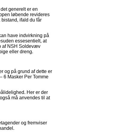
det generelt er en
oppen løbende revideres
 bistand, ifald du får
kan have indvirkning på
desuden essesentielt, at
 køb af NSH Soldevæv
ige eller dreng.
r og på grund af dette er
t – 6 Masker Per Tomme
pålidelighed. Her er der
 også må anvendes til at
etagender og fremviser
handel.