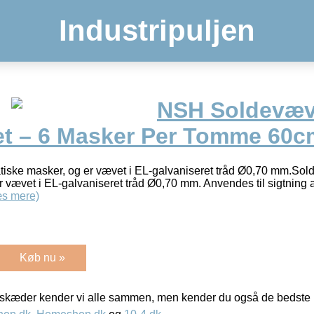
Industripuljen
NSH Soldevæ
et – 6 Masker Per Tomme 60
iske masker, og er vævet i EL-galvaniseret tråd Ø0,70 mm.So
r vævet i EL-galvaniseret tråd Ø0,70 mm. Anvendes til sigtning 
s mere)
Køb nu »
kæder kender vi alle sammen, men kender du også de bedste p