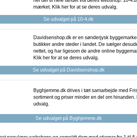
hel del til hele landet via deres webshop. 10-4.d
mærket. Klik her for at se deres udvalg.
Se udvalget på 10-4.dk
Davidsenshop.dk er en sønderjysk byggemark
butikker andre steder i landet. De sælger desud
nettet, og har ligesom de andre online byggemar
Klik her for at se deres udvalg.
Se udvalget på Davidsenshop.dk
Byghjemme.dk drives i tæt samarbejde med Fris
sortiment og priser minder en del om hinanden. K
udvalg.
Se udvalget på Byghjemme.dk