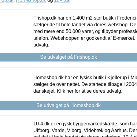
hop.dk
,
Homeshop.dk
og
10-4.dk
.
Frishop.dk har en 1.400 m2 stor butik i Frederic
sælger de til hele landet via deres webshop. De h
med mere end 50.000 varer, og tilbyder professi
telefon. Webshoppen er godkendt af E-mærket. Kl
udvalg.
Se udvalget på Frishop.dk
Homeshop.dk har en fysisk butik i Kjellerup i Mid
sælger de over nettet. De startede tilbage i 200
danskejet. Klik her for at se deres udvalg.
Se udvalget på Homeshop.dk
10-4.dk er en jysk byggemarkedskæde, som har 
Ulfborg, Varde, Viborg, Videbæk og Aarhus. De