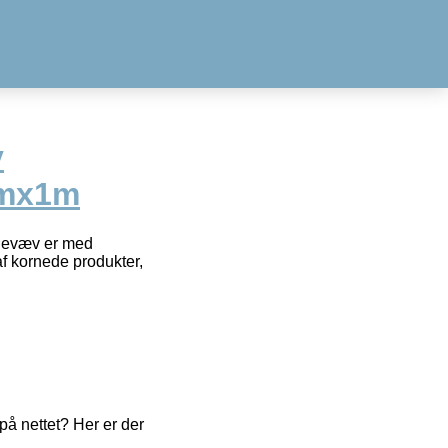
v
cmx1m
ldevæv er med
af kornede produkter,
å nettet? Her er der