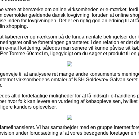
unne være at bemærke om online virksomheden er e-mærket, fordi 
en overholder gældende dansk lovgivning, foruden at online sh
tise inden for lovgivningen. Det er en rigtig god anledning til at få
din shopping.
gt at køberen er opmærksom på de fundamentale betingelser der 
rneringsret online forretningen garanterer. I den relation er det 
 sin e-mail kvittering, således man senere vil kunne påvise sit
Per Tomme 60cmx1m, ligegyldigt om du søger et produkt til en p
ne genveje til at analysere ret mange andre konsumenters meninge
er internet virksomhedens omtaler af NSH Soldevæv Galvanisere
.
es altid fordelagtige muligheder for at få indsigt i e-handlens 
ber hvor folk kan levere en vurdering af købsoplevelsen, hvilket
idligere kunders oplevelser.
amefinansieret. Vi har samarbejder med en gruppe internet for
provision under forudsætning af at vores besøgende foretager en 