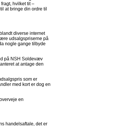
agt, hvilket tit –
l at bringe din ordre til
blandt diverse internet
skære udsalgspriserne på
dda nogle gange tilbyde
ilbud på NSH Soldevæv
anteret at antage den
 udsalgspris som er
Handler med kort er dog en
 overveje en
s handelsaftale, det er