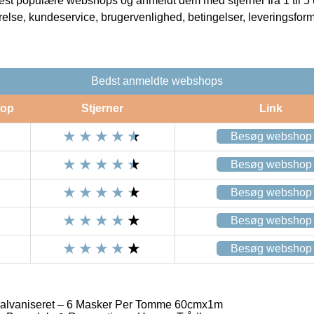
t populære webshops og anmeldt dem med stjerner fra 1 til 5 ud
rrelse, kundeservice, brugervenlighed, betingelser, leveringsfor
Bedst anmeldte webshops
op
Stjerner
Link
Besøg webshop
Besøg webshop
Besøg webshop
Besøg webshop
Besøg webshop
lvaniseret – 6 Masker Per Tomme 60cmx1m