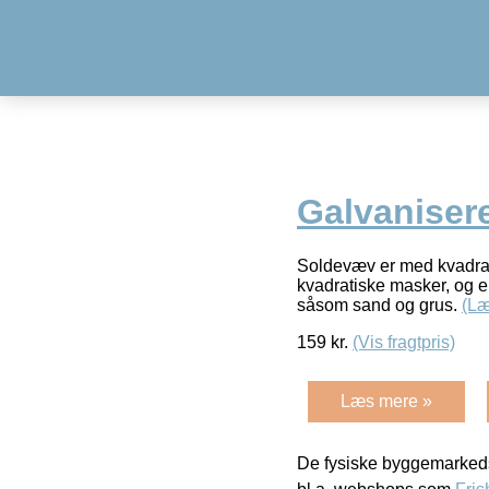
Galvaniser
Soldevæv er med kvadrat
kvadratiske masker, og e
såsom sand og grus.
(Læ
159
kr.
(Vis fragtpris)
Læs mere »
De fysiske byggemarkeds