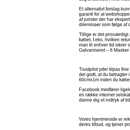
Et alternativt forslag k
garanti for at webshopp
af jurister der har eksper
dilemmaer som følge af 
Tillige er det prisværdi
købet, f.eks. hvilken retu
man til enhver tid sikrer
Galvaniseret – 6 Masker 
Trustpilot yder tilpas fi
det godt, at du betragt
60cmx1m inden du køber
Facebook medfører ligeled
en række internet selska
danne dig et indtryk af t
Vores hjemmeside er rekl
deres tilbud, og tjener 