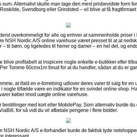
sum. Alternativt skulle man tage den mest prisbevidste form for fr
kilde, Svendborg eller Grindsted – vil blive at få fragtfirmaet ti
yderst overkommeligt for alle og enhver at sammenholde priser i 
flere NSH Nordic A/S online varehuse været presset til at at ned
– til børn, og ligeledes til herrer og damer – en hel del, og en
 blive profitabelt at inspicere nogle enkelte e-butikker efter t
Per Tomme 60cmx1m forud for at du handler, sådan at du er gar
emme, at ifald en e-forretning udlover deres varer til salg for en
 i nogle tilfælde være en indikator for en svindel online shop. 
svarer køber imod uægte online varehuse.
for bestillinger med kort eller MobilePay. Som alternativ burde du
ViaBill, for så vidt du vil afbetale pengene i flere bidder.
 NSH Nordic A/S e-forhandler burde de faktisk tyde netshoppen
e interessant.