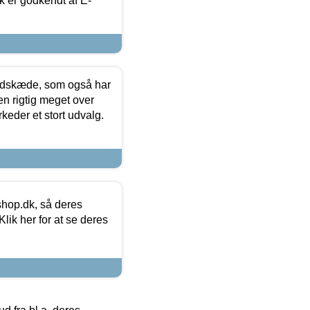
k er godkendt af E-
edskæde, som også har
en rigtig meget over
keder et stort udvalg.
hop.dk, så deres
lik her for at se deres