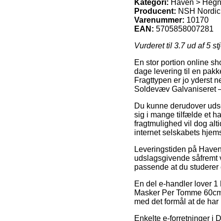
Kategori:
Haven > Hegn,
Producent:
NSH Nordic
Varenummer:
10170
EAN:
5705858007281
Vurderet til
3.7
ud af 5 st
En stor portion online s
dage levering til en pakk
Fragttypen er jo yderst
Soldevæv Galvaniseret
Du kunne derudover udse d
sig i mange tilfælde et 
fragtmulighed vil dog alt
internet selskabets hjem
Leveringstiden på Haven
udslagsgivende såfremt v
passende at du studerer
En del e-handler lover 1
Masker Per Tomme 60cmx1m
med det formål at de har 
Enkelte e-forretninger i 