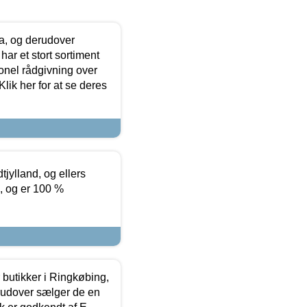
ia, og derudover
ar et stort sortiment
onel rådgivning over
ik her for at se deres
tjylland, og ellers
4, og er 100 %
butikker i Ringkøbing,
rudover sælger de en