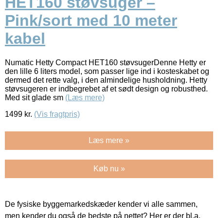
HET160 støvsuger –
Pink/sort med 10 meter
kabel
Numatic Hetty Compact HET160 støvsugerDenne Hetty er
den lille 6 liters model, som passer lige ind i kosteskabet og
dermed det rette valg, i den almindelige husholdning. Hetty
støvsugeren er indbegrebet af et sødt design og robusthed.
Med sit glade sm
(Læs mere)
1499
kr.
(Vis fragtpris)
Læs mere »
Køb nu »
De fysiske byggemarkedskæder kender vi alle sammen,
men kender du også de bedste på nettet? Her er der bl.a.