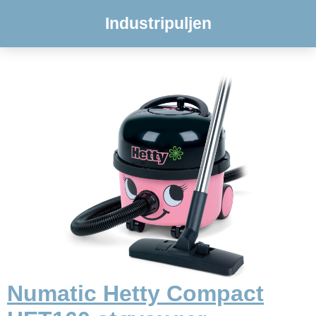
Industripuljen
Numatic Hetty Compact