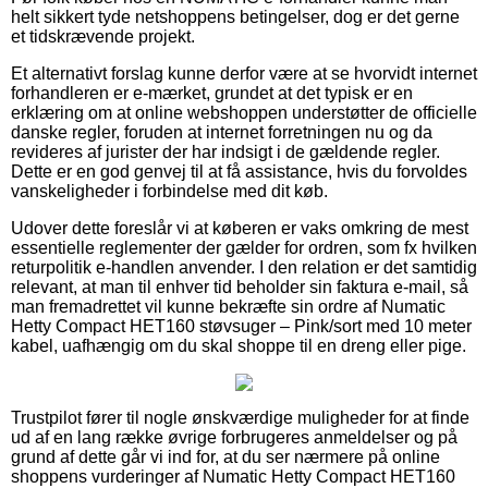
helt sikkert tyde netshoppens betingelser, dog er det gerne
et tidskrævende projekt.
Et alternativt forslag kunne derfor være at se hvorvidt internet
forhandleren er e-mærket, grundet at det typisk er en
erklæring om at online webshoppen understøtter de officielle
danske regler, foruden at internet forretningen nu og da
revideres af jurister der har indsigt i de gældende regler.
Dette er en god genvej til at få assistance, hvis du forvoldes
vanskeligheder i forbindelse med dit køb.
Udover dette foreslår vi at køberen er vaks omkring de mest
essentielle reglementer der gælder for ordren, som fx hvilken
returpolitik e-handlen anvender. I den relation er det samtidig
relevant, at man til enhver tid beholder sin faktura e-mail, så
man fremadrettet vil kunne bekræfte sin ordre af Numatic
Hetty Compact HET160 støvsuger – Pink/sort med 10 meter
kabel, uafhængig om du skal shoppe til en dreng eller pige.
Trustpilot fører til nogle ønskværdige muligheder for at finde
ud af en lang række øvrige forbrugeres anmeldelser og på
grund af dette går vi ind for, at du ser nærmere på online
shoppens vurderinger af Numatic Hetty Compact HET160