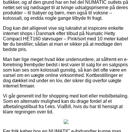
butikker, og af den grund har en hel del NUMATIC outlets på
nettet set sig nødsaget til at tvinge udsalgspriserne på deres
produkter – til babyer og børn, men også til voksne –
kolossalt, og endda nogle gange tilbyde fri fragt.
Dog kan det alligevel vise sig lukrativt at inspicere enkelte
internet shops i Danmark efter tilbud på Numatic Hetty
Compact HET160 støvsuger – Pink/sort med 10 meter kabel
før du bestiller, sådan at man er sikker på at modtage den
bedste pris.
Man bør lige meget hvad ikke undervurdere, at såfremt en e-
forretning frembyder bedst i test varer til salg for en salgspris
som kan ses som kolossalt gunstig, så kan det ofte være en
varsel om en uægte online virksomhed. Kortbestillinger er
dog dækket ind under en lov, der sikrer dig overfor uægte
internet firmaer.
Vi går generelt ind for shopping med kort eller mobilbetaling.
Som en alternativ mulighed kan du drage fordel af et
afbetalingstilbud fra f.eks. ViaBill, hvis du har til hensigt at
klare regningen over tid.
Før folk køber hos en NUMATIC e-forhandler kunne man