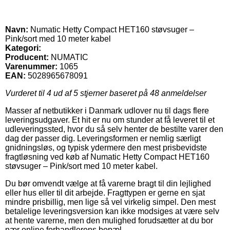
Navn:
Numatic Hetty Compact HET160 støvsuger –
Pink/sort med 10 meter kabel
Kategori:
Producent:
NUMATIC
Varenummer:
1065
EAN:
5028965678091
Vurderet til
4
ud af 5 stjerner baseret på
48
anmeldelser
Masser af netbutikker i Danmark udlover nu til dags flere
leveringsudgaver. Et hit er nu om stunder at få leveret til et
udleveringssted, hvor du så selv henter de bestilte varer den
dag der passer dig. Leveringsformen er nemlig særligt
gnidningsløs, og typisk ydermere den mest prisbevidste
fragtløsning ved køb af Numatic Hetty Compact HET160
støvsuger – Pink/sort med 10 meter kabel.
Du bør omvendt vælge at få varerne bragt til din lejlighed
eller hus eller til dit arbejde. Fragttypen er gerne en sjat
mindre prisbillig, men lige så vel virkelig simpel. Den mest
betalelige leveringsversion kan ikke modsiges at være selv
at hente varerne, men den mulighed forudsætter at du bor
nær online forhandlerens bopæl.