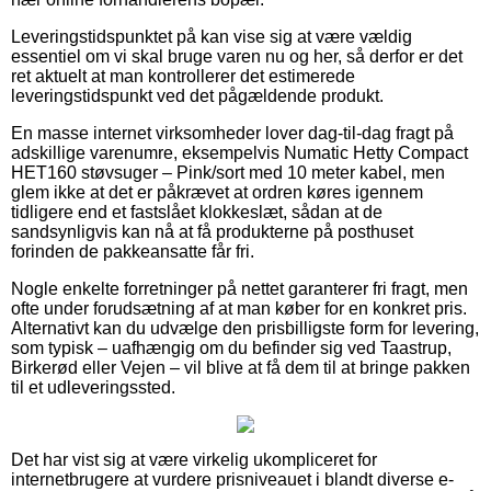
Leveringstidspunktet på kan vise sig at være vældig
essentiel om vi skal bruge varen nu og her, så derfor er det
ret aktuelt at man kontrollerer det estimerede
leveringstidspunkt ved det pågældende produkt.
En masse internet virksomheder lover dag-til-dag fragt på
adskillige varenumre, eksempelvis Numatic Hetty Compact
HET160 støvsuger – Pink/sort med 10 meter kabel, men
glem ikke at det er påkrævet at ordren køres igennem
tidligere end et fastslået klokkeslæt, sådan at de
sandsynligvis kan nå at få produkterne på posthuset
forinden de pakkeansatte får fri.
Nogle enkelte forretninger på nettet garanterer fri fragt, men
ofte under forudsætning af at man køber for en konkret pris.
Alternativt kan du udvælge den prisbilligste form for levering,
som typisk – uafhængig om du befinder sig ved Taastrup,
Birkerød eller Vejen – vil blive at få dem til at bringe pakken
til et udleveringssted.
Det har vist sig at være virkelig ukompliceret for
internetbrugere at vurdere prisniveauet i blandt diverse e-