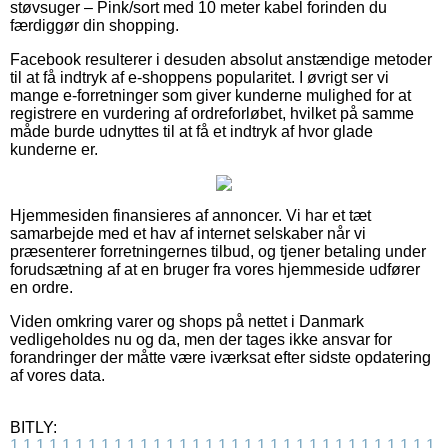
støvsuger – Pink/sort med 10 meter kabel forinden du
færdiggør din shopping.
Facebook resulterer i desuden absolut anstændige metoder
til at få indtryk af e-shoppens popularitet. I øvrigt ser vi
mange e-forretninger som giver kunderne mulighed for at
registrere en vurdering af ordreforløbet, hvilket på samme
måde burde udnyttes til at få et indtryk af hvor glade
kunderne er.
Hjemmesiden finansieres af annoncer. Vi har et tæt
samarbejde med et hav af internet selskaber når vi
præsenterer forretningernes tilbud, og tjener betaling under
forudsætning af at en bruger fra vores hjemmeside udfører
en ordre.
Viden omkring varer og shops på nettet i Danmark
vedligeholdes nu og da, men der tages ikke ansvar for
forandringer der måtte være iværksat efter sidste opdatering
af vores data.
BITLY:
1
1
1
1
1
1
1
1
1
1
1
1
1
1
1
1
1
1
1
1
1
1
1
1
1
1
1
1
1
1
1
1
1