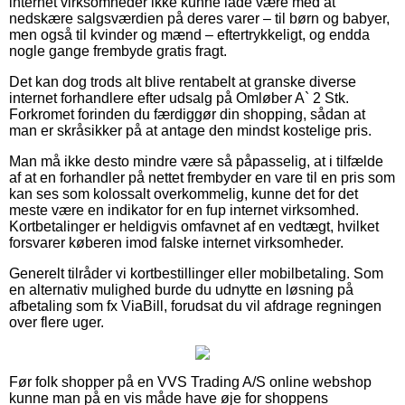
internet virksomheder ikke kunne lade være med at
nedskære salgsværdien på deres varer – til børn og babyer,
men også til kvinder og mænd – eftertrykkeligt, og endda
nogle gange frembyde gratis fragt.
Det kan dog trods alt blive rentabelt at granske diverse
internet forhandlere efter udsalg på Omløber A` 2 Stk.
Forkromet forinden du færdiggør din shopping, sådan at
man er skråsikker på at antage den mindst kostelige pris.
Man må ikke desto mindre være så påpasselig, at i tilfælde
af at en forhandler på nettet frembyder en vare til en pris som
kan ses som kolossalt overkommelig, kunne det for det
meste være en indikator for en fup internet virksomhed.
Kortbetalinger er heldigvis omfavnet af en vedtægt, hvilket
forsvarer køberen imod falske internet virksomheder.
Generelt tilråder vi kortbestillinger eller mobilbetaling. Som
en alternativ mulighed burde du udnytte en løsning på
afbetaling som fx ViaBill, forudsat du vil afdrage regningen
over flere uger.
Før folk shopper på en VVS Trading A/S online webshop
kunne man på en vis måde have øje for shoppens