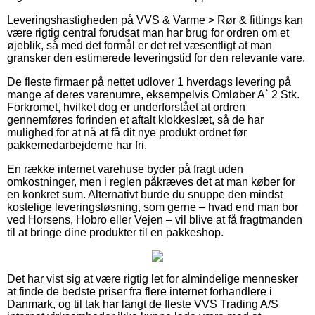
Leveringshastigheden på VVS & Varme > Rør & fittings kan
være rigtig central forudsat man har brug for ordren om et
øjeblik, så med det formål er det ret væsentligt at man
gransker den estimerede leveringstid for den relevante vare.
De fleste firmaer på nettet udlover 1 hverdags levering på
mange af deres varenumre, eksempelvis Omløber A` 2 Stk.
Forkromet, hvilket dog er underforstået at ordren
gennemføres forinden et aftalt klokkeslæt, så de har
mulighed for at nå at få dit nye produkt ordnet før
pakkemedarbejderne har fri.
En række internet varehuse byder på fragt uden
omkostninger, men i reglen påkræves det at man køber for
en konkret sum. Alternativt burde du snuppe den mindst
kostelige leveringsløsning, som gerne – hvad end man bor
ved Horsens, Hobro eller Vejen – vil blive at få fragtmanden
til at bringe dine produkter til en pakkeshop.
Det har vist sig at være rigtig let for almindelige mennesker
at finde de bedste priser fra flere internet forhandlere i
Danmark, og til tak har langt de fleste VVS Trading A/S