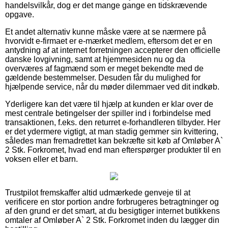
handelsvilkår, dog er det mange gange en tidskrævende
opgave.
Et andet alternativ kunne måske være at se nærmere på
hvorvidt e-firmaet er e-mærket medlem, eftersom det er en
antydning af at internet forretningen accepterer den officielle
danske lovgivning, samt at hjemmesiden nu og da
overværes af fagmænd som er meget bekendte med de
gældende bestemmelser. Desuden får du mulighed for
hjælpende service, når du møder dilemmaer ved dit indkøb.
Yderligere kan det være til hjælp at kunden er klar over de
mest centrale betingelser der spiller ind i forbindelse med
transaktionen, f.eks. den returret e-forhandleren tilbyder. Her
er det ydermere vigtigt, at man stadig gemmer sin kvittering,
således man fremadrettet kan bekræfte sit køb af Omløber A`
2 Stk. Forkromet, hvad end man efterspørger produkter til en
voksen eller et barn.
Trustpilot fremskaffer altid udmærkede genveje til at
verificere en stor portion andre forbrugeres betragtninger og
af den grund er det smart, at du besigtiger internet butikkens
omtaler af Omløber A` 2 Stk. Forkromet inden du lægger din