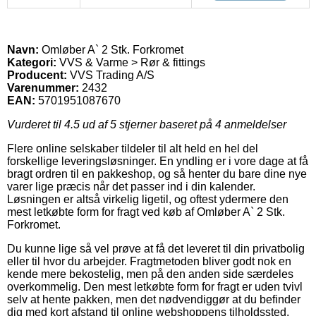
Navn:
Omløber A` 2 Stk. Forkromet
Kategori:
VVS & Varme > Rør & fittings
Producent:
VVS Trading A/S
Varenummer:
2432
EAN:
5701951087670
Vurderet til
4.5
ud af 5 stjerner baseret på
4
anmeldelser
Flere online selskaber tildeler til alt held en hel del
forskellige leveringsløsninger. En yndling er i vore dage at få
bragt ordren til en pakkeshop, og så henter du bare dine nye
varer lige præcis når det passer ind i din kalender.
Løsningen er altså virkelig ligetil, og oftest ydermere den
mest letkøbte form for fragt ved køb af Omløber A` 2 Stk.
Forkromet.
Du kunne lige så vel prøve at få det leveret til din privatbolig
eller til hvor du arbejder. Fragtmetoden bliver godt nok en
kende mere bekostelig, men på den anden side særdeles
overkommelig. Den mest letkøbte form for fragt er uden tvivl
selv at hente pakken, men det nødvendiggør at du befinder
dig med kort afstand til online webshoppens tilholdssted.