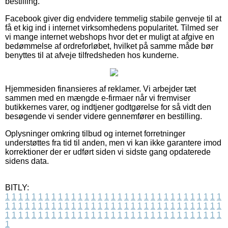
bestilling.
Facebook giver dig endvidere temmelig stabile genveje til at
få et kig ind i internet virksomhedens popularitet. Tilmed ser
vi mange internet webshops hvor det er muligt at afgive en
bedømmelse af ordreforløbet, hvilket på samme måde bør
benyttes til at afveje tilfredsheden hos kunderne.
Hjemmesiden finansieres af reklamer. Vi arbejder tæt
sammen med en mængde e-firmaer når vi fremviser
butikkernes varer, og indtjener godtgørelse for så vidt den
besøgende vi sender videre gennemfører en bestilling.
Oplysninger omkring tilbud og internet forretninger
understøttes fra tid til anden, men vi kan ikke garantere imod
korrektioner der er udført siden vi sidste gang opdaterede
sidens data.
BITLY:
1
1
1
1
1
1
1
1
1
1
1
1
1
1
1
1
1
1
1
1
1
1
1
1
1
1
1
1
1
1
1
1
1
1
1
1
1
1
1
1
1
1
1
1
1
1
1
1
1
1
1
1
1
1
1
1
1
1
1
1
1
1
1
1
1
1
1
1
1
1
1
1
1
1
1
1
1
1
1
1
1
1
1
1
1
1
1
1
1
1
1
1
1
1
1
1
1
1
1
1