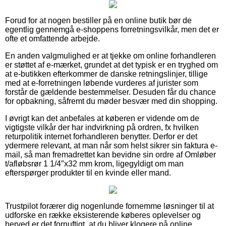
Forud for at nogen bestiller på en online butik bør de
egentlig gennemgå e-shoppens forretningsvilkår, men det er
ofte et omfattende arbejde.
En anden valgmulighed er at tjekke om online forhandleren
er støttet af e-mærket, grundet at det typisk er en tryghed om
at e-butikken efterkommer de danske retningslinjer, tillige
med at e-forretningen løbende vurderes af jurister som
forstår de gældende bestemmelser. Desuden får du chance
for opbakning, såfremt du møder besvær med din shopping.
I øvrigt kan det anbefales at køberen er vidende om de
vigtigste vilkår der har indvirkning på ordren, fx hvilken
returpolitik internet forhandleren benytter. Derfor er det
ydermere relevant, at man når som helst sikrer sin faktura e-
mail, så man fremadrettet kan bevidne sin ordre af Omløber
t/afløbsrør 1 1/4″x32 mm krom, ligegyldigt om man
efterspørger produkter til en kvinde eller mand.
Trustpilot forærer dig nogenlunde fornemme løsninger til at
udforske en række eksisterende køberes oplevelser og
herved er det fornuftigt, at du bliver klogere på online