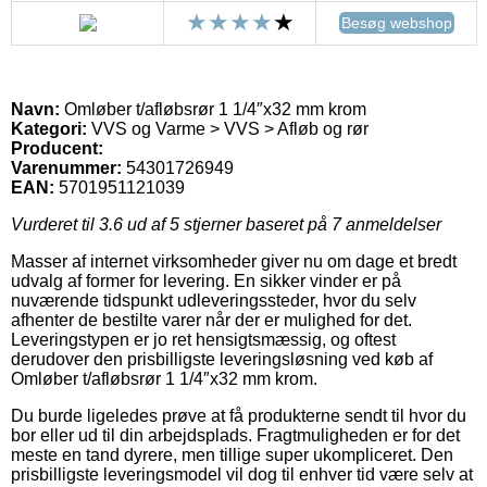
Besøg webshop
Navn:
Omløber t/afløbsrør 1 1/4″x32 mm krom
Kategori:
VVS og Varme > VVS > Afløb og rør
Producent:
Varenummer:
54301726949
EAN:
5701951121039
Vurderet til
3.6
ud af 5 stjerner baseret på
7
anmeldelser
Masser af internet virksomheder giver nu om dage et bredt
udvalg af former for levering. En sikker vinder er på
nuværende tidspunkt udleveringssteder, hvor du selv
afhenter de bestilte varer når der er mulighed for det.
Leveringstypen er jo ret hensigtsmæssig, og oftest
derudover den prisbilligste leveringsløsning ved køb af
Omløber t/afløbsrør 1 1/4″x32 mm krom.
Du burde ligeledes prøve at få produkterne sendt til hvor du
bor eller ud til din arbejdsplads. Fragtmuligheden er for det
meste en tand dyrere, men tillige super ukompliceret. Den
prisbilligste leveringsmodel vil dog til enhver tid være selv at