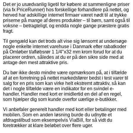
Det er jo usædvanlig ligetil for købere at sammenligne priser
(via fx PriceRunner) hos forskellige forhandlere på nettet, og
herved har adskillige internet firmaer været nødt til at trykke
priserne på mange af deres produkter – til børn, samt også til
voksne – betragteligt, og endda nogle gange præstere gratis
fragt.
Til gengæld kan det trods alt vise sig lønsomt at undersøge
nogle enkelte internet varehuse i Danmark efter rabatkoder
på Omløber t/afløbsrør 1 1/4″x32 mm krom forud for at du
placerer ordren, således at du er på den sikre side med at
antage den mest attraktive pris.
Du bør ikke desto mindre være opmærksom på, at i tilfælde
af at en forretning på nettet markedsfører bedst i test varer til
salg for en pris som kan virke helt ekstremt attraktiv, så kan
det i nogle tilfælde være en indikator for en svindel e-
handler. Handler med kort er imidlertid en del af en regel,
som hjælper dig som kunde overfor uærlige e-butikker.
Vi anbefaler generelt handler med kort eller betalinger med
mobilen. Som en anden løsning burde du udnytte et
afdragstilbud som eksempelvis ViaBill, for så vidt du
foretrækker at klare beløbet over flere uger.