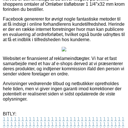
shoppens omtaler af Omløber t/afløbsrør 1 1/4″x32 mm krom
forinden du bestiller.
Facebook genererer for øvrigt nogle fantastiske metoder til
at få indsigt i online forhandlerens kundetilfredshed. Herinde
er der en række internet forretninger hvor man kan publicere
en evaluering af ordreforløbet, hvilket også burde udnyttes til
at få et indblik i tilfredsheden hos kunderne.
Websitet er finansieret af reklameindtægter. Vi har et fast
samarbejde med et hav af e-shops derved at vi præsenterer
deres produkter, og indtjener kommission ifald den person vi
sender videre foretager en ordre.
Anvisninger vedrørende tilbud og netbutikker opretholdes
hele tiden, men vi giver ingen garanti imod korrektioner der
potentielt er realiseret siden vi sidst opdaterede de viste
oplysninger.
BITLY:
1
1
1
1
1
1
1
1
1
1
1
1
1
1
1
1
1
1
1
1
1
1
1
1
1
1
1
1
1
1
1
1
1
1
1
1
1
1
1
1
1
1
1
1
1
1
1
1
1
1
1
1
1
1
1
1
1
1
1
1
1
1
1
1
1
1