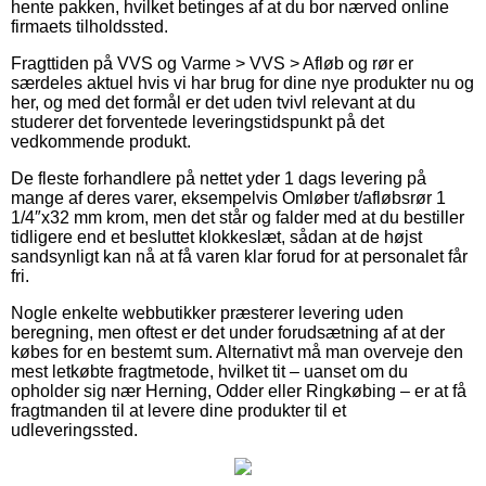
hente pakken, hvilket betinges af at du bor nærved online
firmaets tilholdssted.
Fragttiden på VVS og Varme > VVS > Afløb og rør er
særdeles aktuel hvis vi har brug for dine nye produkter nu og
her, og med det formål er det uden tvivl relevant at du
studerer det forventede leveringstidspunkt på det
vedkommende produkt.
De fleste forhandlere på nettet yder 1 dags levering på
mange af deres varer, eksempelvis Omløber t/afløbsrør 1
1/4″x32 mm krom, men det står og falder med at du bestiller
tidligere end et besluttet klokkeslæt, sådan at de højst
sandsynligt kan nå at få varen klar forud for at personalet får
fri.
Nogle enkelte webbutikker præsterer levering uden
beregning, men oftest er det under forudsætning af at der
købes for en bestemt sum. Alternativt må man overveje den
mest letkøbte fragtmetode, hvilket tit – uanset om du
opholder sig nær Herning, Odder eller Ringkøbing – er at få
fragtmanden til at levere dine produkter til et
udleveringssted.