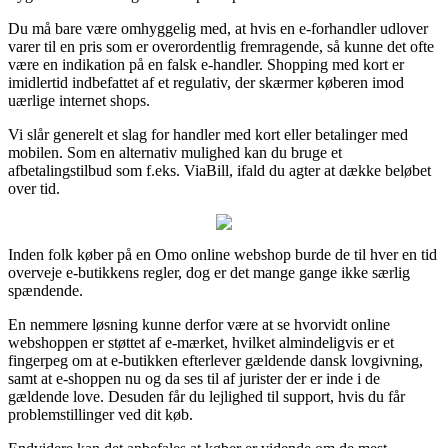
Du må bare være omhyggelig med, at hvis en e-forhandler udlover
varer til en pris som er overordentlig fremragende, så kunne det ofte
være en indikation på en falsk e-handler. Shopping med kort er
imidlertid indbefattet af et regulativ, der skærmer køberen imod
uærlige internet shops.
Vi slår generelt et slag for handler med kort eller betalinger med
mobilen. Som en alternativ mulighed kan du bruge et
afbetalingstilbud som f.eks. ViaBill, ifald du agter at dække beløbet
over tid.
Inden folk køber på en Omo online webshop burde de til hver en tid
overveje e-butikkens regler, dog er det mange gange ikke særlig
spændende.
En nemmere løsning kunne derfor være at se hvorvidt online
webshoppen er støttet af e-mærket, hvilket almindeligvis er et
fingerpeg om at e-butikken efterlever gældende dansk lovgivning,
samt at e-shoppen nu og da ses til af jurister der er inde i de
gældende love. Desuden får du lejlighed til support, hvis du får
problemstillinger ved dit køb.