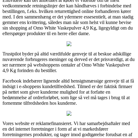
Endvidere kan det anbefales at køber er vidende om de mest
vedkommende retningslinjer der kan håndhæves i forbindelse med
bestillingen, f.eks. hvilken returrettighed online forhandleren kører
med. I den sammenhæng er det ydermere essesentielt, at man stadig
gemmer ens kvittering, således man når som helst vil kunne bevise
sin shopping af Omo White Vaskepulver 4,9 Kg, ligegyldigt om du
efterspørger produkter til en herre eller dame.
Trustpilot byder på altid værdifulde genveje til at beskue adskillige
nuværende forbrugeres meninger og derved er det prisværdigt, at du
ser nærmere på webshoppens omtaler af Omo White Vaskepulver
4,9 Kg forinden du bestiller.
Facebook indebærer lignende altid hensigtsmæssige genveje til at få
indsigt i e-shoppens kundetilfredshed. Tilmed er der faktisk firmaer
på nettet som giver kunderne mulighed for at forfatte en
bedømmelse af ordreforløbet, som lige så vel må tages i brug til at
fornemme tilfredsheden hos kunderne.
Vores website er reklamefinansieret. Vi har samarbejdsaftaler med
en del internet forretninger i form af at vi markedsfører
forretningernes produkter, og tager imod godtgørelse forudsat en af