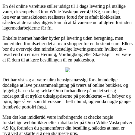
En del online varehuse stiller udsigt til 1 dags levering på utallige
varer, eksempelvis Omo White Vaskepulver 4,9 Kg, som dog
kræver at transaktionen realiseres forud for et aftalt klokkeslæt,
således at de sandsynligvis kan nå at få varerne ud af døren forinden
lagermedarbejderne får fri.
Enkelte internet handler byder på levering uden beregning, men
undertiden forudsætter det at man shopper for en bestemt sum. Ellers
bør du overveje den mindst kostelige leveringsmanér, hvilket tit –
hvad end du er nær Herning, Vordingborg eller Skælskør – vil være
at få dem til at køre bestillingen til en pakkeshop.
Det har vist sig at være ultra hensigtsmæssigt for almindelige
dødelige at lave prissammenligning på tværs af online butikker, og
følgelig har en lang række Omo forhandlere på nettet set sig
nødsaget til at trykke udsalgspriserne på produkterne – til babyer og
børn, lige så vel som til voksne – helt i bund, og endda nogle gange
frembyde portofri fragt.
Men det kan imidlertid være indbringende at checke nogle
forskellige webbutikker efter rabatkoder på Omo White Vaskepulver
4,9 Kg forinden du gennemfører din bestilling, således at man er
tryg ved at skaffe sig den skarpeste pris.