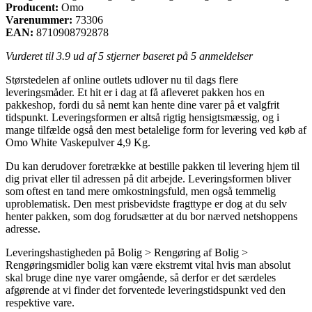
Producent:
Omo
Varenummer:
73306
EAN:
8710908792878
Vurderet til
3.9
ud af 5 stjerner baseret på
5
anmeldelser
Størstedelen af online outlets udlover nu til dags flere
leveringsmåder. Et hit er i dag at få afleveret pakken hos en
pakkeshop, fordi du så nemt kan hente dine varer på et valgfrit
tidspunkt. Leveringsformen er altså rigtig hensigtsmæssig, og i
mange tilfælde også den mest betalelige form for levering ved køb af
Omo White Vaskepulver 4,9 Kg.
Du kan derudover foretrække at bestille pakken til levering hjem til
dig privat eller til adressen på dit arbejde. Leveringsformen bliver
som oftest en tand mere omkostningsfuld, men også temmelig
uproblematisk. Den mest prisbevidste fragttype er dog at du selv
henter pakken, som dog forudsætter at du bor nærved netshoppens
adresse.
Leveringshastigheden på Bolig > Rengøring af Bolig >
Rengøringsmidler bolig kan være ekstremt vital hvis man absolut
skal bruge dine nye varer omgående, så derfor er det særdeles
afgørende at vi finder det forventede leveringstidspunkt ved den
respektive vare.