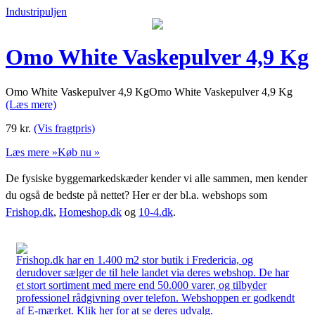
Industripuljen
Omo White Vaskepulver 4,9 Kg
Omo White Vaskepulver 4,9 KgOmo White Vaskepulver 4,9 Kg
(Læs mere)
79
kr.
(Vis fragtpris)
Læs mere »
Køb nu »
De fysiske byggemarkedskæder kender vi alle sammen, men kender
du også de bedste på nettet? Her er der bl.a. webshops som
Frishop.dk
,
Homeshop.dk
og
10-4.dk
.
Frishop.dk har en 1.400 m2 stor butik i Fredericia, og
derudover sælger de til hele landet via deres webshop. De har
et stort sortiment med mere end 50.000 varer, og tilbyder
professionel rådgivning over telefon. Webshoppen er godkendt
af E-mærket. Klik her for at se deres udvalg.