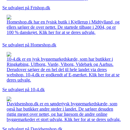
Se udvalget på Frishop.dk
Homeshop.dk har en fysisk butik i Kjellerup i Midtjylland, og
ellers sælger de over nettet. De startede tilbage i 2004, og er
100 % danskejet. Klik her for at se deres udvalg.
Se udvalget på Homeshop.dk
10-4.dk er en jysk byggemarkedskæde, som har butikker i
Ringkøbing, Ulfborg, Varde, Viborg, Videbæk og Aarhus.
Derudover sælger de en hel del til hele landet via deres
webshop. 10-4.dk er godkendt af E-mærket. Klik her for at se
deres udvalg.
Se udvalget på 10-4.dk
Davidsenshop.dk er en sønderjysk byggemarkedskæde, som
også har butikker andre steder i landet. De sælger desuden
rigtig meget over nettet, og har ligesom de andre online
byggemarkeder et stort udvalg. Klik her for at se deres udvalg.
Se udvalget på Davidsenshop.dk