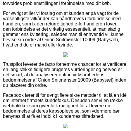
forvoldes problemstillinger i forbindelse med dit køb.
For øvrigt stiller vi forslag om at kunden er på vagt for de
væsentligste vilkår der kan håndhæves i forbindelse med
handlen, som fx den returrettighed e-forhandleren lover. I
den forbindelse er det virkelig essesentielt, at man stadig
gemmer ens kvittering, således man til enhver tid vil kunne
bevise sin ordre af Onion Snitmønster 10009 (Babysæt),
hvad end du er mand eller kvinde.
Trustpilot leverer de facto fornemme chancer for at verificere
en lang række tidligere brugeres vurderinger og herved er
det smart, at du analyserer online virksomhedens
bedømmelser af Onion Snitmønster 10009 (Babysæt) inden
du placerer din ordre.
Facebook fører til for øvrigt flere sikre metoder til at få en idé
om internet firmaets kundefokus. Desuden ser vi en række
webbutikker som giver folk mulighed for at levere en
bedømmelse af deres købsoplevelse, som ydermere bør
benyttes til at få et indblik i kundernes tilfredshed.