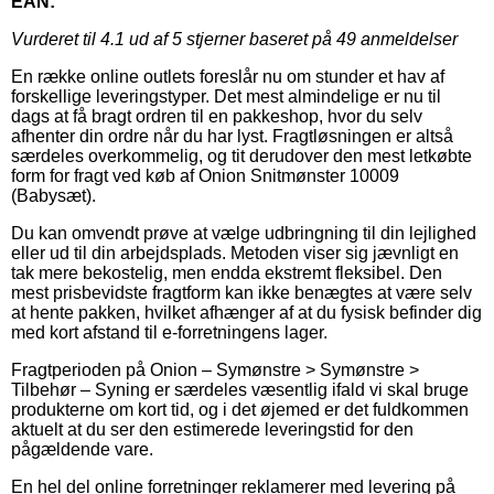
EAN:
Vurderet til
4.1
ud af 5 stjerner baseret på
49
anmeldelser
En række online outlets foreslår nu om stunder et hav af
forskellige leveringstyper. Det mest almindelige er nu til
dags at få bragt ordren til en pakkeshop, hvor du selv
afhenter din ordre når du har lyst. Fragtløsningen er altså
særdeles overkommelig, og tit derudover den mest letkøbte
form for fragt ved køb af Onion Snitmønster 10009
(Babysæt).
Du kan omvendt prøve at vælge udbringning til din lejlighed
eller ud til din arbejdsplads. Metoden viser sig jævnligt en
tak mere bekostelig, men endda ekstremt fleksibel. Den
mest prisbevidste fragtform kan ikke benægtes at være selv
at hente pakken, hvilket afhænger af at du fysisk befinder dig
med kort afstand til e-forretningens lager.
Fragtperioden på Onion – Symønstre > Symønstre >
Tilbehør – Syning er særdeles væsentlig ifald vi skal bruge
produkterne om kort tid, og i det øjemed er det fuldkommen
aktuelt at du ser den estimerede leveringstid for den
pågældende vare.
En hel del online forretninger reklamerer med levering på