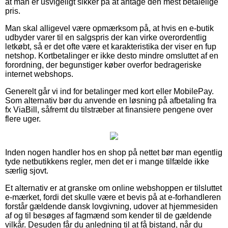
at man er usvigeligt sikker på at antage den mest betalelige
pris.
Man skal alligevel være opmærksom på, at hvis en e-butik
udbyder varer til en salgspris der kan virke overordentlig
letkøbt, så er det ofte være et karakteristika der viser en fup
netshop. Kortbetalinger er ikke desto mindre omsluttet af en
forordning, der begunstiger køber overfor bedrageriske
internet webshops.
Generelt går vi ind for betalinger med kort eller MobilePay.
Som alternativ bør du anvende en løsning på afbetaling fra
fx ViaBill, såfremt du tilstræber at finansiere pengene over
flere uger.
Inden nogen handler hos en shop på nettet bør man egentlig
tyde netbutikkens regler, men det er i mange tilfælde ikke
særlig sjovt.
Et alternativ er at granske om online webshoppen er tilsluttet
e-mærket, fordi det skulle være et bevis på at e-forhandleren
forstår gældende dansk lovgivning, udover at hjemmesiden
af og til besøges af fagmænd som kender til de gældende
vilkår. Desuden får du anledning til at få bistand, når du