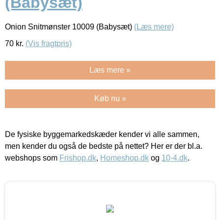
(Babysæt)
Onion Snitmønster 10009 (Babysæt)
(Læs mere)
70
kr.
(Vis fragtpris)
Læs mere »
Køb nu »
De fysiske byggemarkedskæder kender vi alle sammen,
men kender du også de bedste på nettet? Her er der bl.a.
webshops som
Frishop.dk
,
Homeshop.dk
og
10-4.dk
.