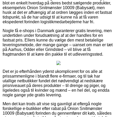
blot en enkelt hverdag på deres bedst sælgende produkter,
eksempelvis Onion Snitmønster 10009 (Babysæt), men
husk at det er afhængig af at ordren lægges inden et fastsat
tidspunkt, så de har udsigt til at kunne nå at få varen
ekspederet forinden logistikmedarbejderne har fri.
Nogle få e-shops i Danmark garanterer gratis levering, men
undertiden under forudsætning af at der handles for en
fastsat pris. Ellers kunne du vælge den mest betalelige
leveringsmetode, der mange gange – uanset om man er tæt
på Aarhus, Odder eller Grindsted – vil blive at få
fragtmanden til at køre din pakke til et udleveringssted.
Det er jo efterhånden yderst ukompliceret for os alle at
prissammenligne i blandt flere e-firmaer, og til tak har
utallige netbutikker fundet det nødvendigt at nedskære
prisniveauet på deres produkter – til drenge og piger, og
ligeledes også til kvinder og mænd – en hel del, og endda
nogle gange yde gratis levering.
Men det kan trods alt vise sig gavnligt at eftergå nogle
forskellige e-butikker efter rabat på Onion Snitmønster
10009 (Babysæt) forinden du gennemfører dit køb, således