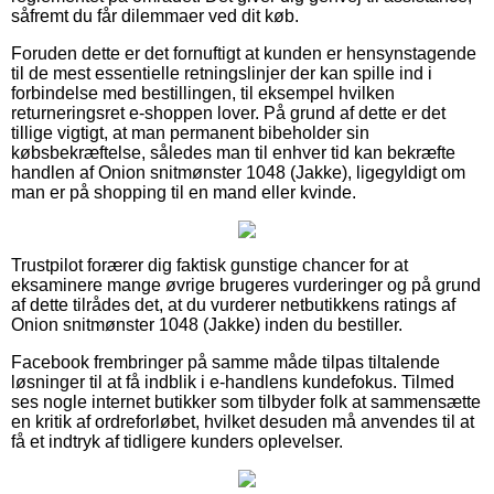
såfremt du får dilemmaer ved dit køb.
Foruden dette er det fornuftigt at kunden er hensynstagende
til de mest essentielle retningslinjer der kan spille ind i
forbindelse med bestillingen, til eksempel hvilken
returneringsret e-shoppen lover. På grund af dette er det
tillige vigtigt, at man permanent bibeholder sin
købsbekræftelse, således man til enhver tid kan bekræfte
handlen af Onion snitmønster 1048 (Jakke), ligegyldigt om
man er på shopping til en mand eller kvinde.
Trustpilot forærer dig faktisk gunstige chancer for at
eksaminere mange øvrige brugeres vurderinger og på grund
af dette tilrådes det, at du vurderer netbutikkens ratings af
Onion snitmønster 1048 (Jakke) inden du bestiller.
Facebook frembringer på samme måde tilpas tiltalende
løsninger til at få indblik i e-handlens kundefokus. Tilmed
ses nogle internet butikker som tilbyder folk at sammensætte
en kritik af ordreforløbet, hvilket desuden må anvendes til at
få et indtryk af tidligere kunders oplevelser.