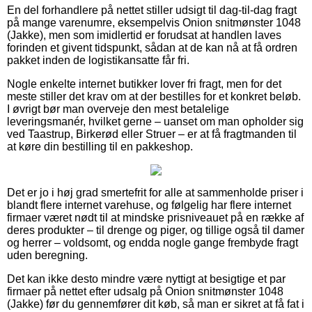
En del forhandlere på nettet stiller udsigt til dag-til-dag fragt
på mange varenumre, eksempelvis Onion snitmønster 1048
(Jakke), men som imidlertid er forudsat at handlen laves
forinden et givent tidspunkt, sådan at de kan nå at få ordren
pakket inden de logistikansatte får fri.
Nogle enkelte internet butikker lover fri fragt, men for det
meste stiller det krav om at der bestilles for et konkret beløb.
I øvrigt bør man overveje den mest betalelige
leveringsmanér, hvilket gerne – uanset om man opholder sig
ved Taastrup, Birkerød eller Struer – er at få fragtmanden til
at køre din bestilling til en pakkeshop.
Det er jo i høj grad smertefrit for alle at sammenholde priser i
blandt flere internet varehuse, og følgelig har flere internet
firmaer været nødt til at mindske prisniveauet på en række af
deres produkter – til drenge og piger, og tillige også til damer
og herrer – voldsomt, og endda nogle gange frembyde fragt
uden beregning.
Det kan ikke desto mindre være nyttigt at besigtige et par
firmaer på nettet efter udsalg på Onion snitmønster 1048
(Jakke) før du gennemfører dit køb, så man er sikret at få fat i