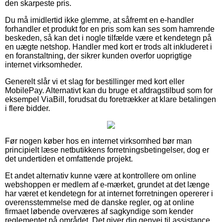
den skarpeste pris.
Du må imidlertid ikke glemme, at såfremt en e-handler
forhandler et produkt for en pris som kan ses som hamrende
beskeden, så kan det i nogle tilfælde være et kendetegn på
en uægte netshop. Handler med kort er trods alt inkluderet i
en foranstaltning, der sikrer kunden overfor uoprigtige
internet virksomheder.
Generelt slår vi et slag for bestillinger med kort eller
MobilePay. Alternativt kan du bruge et afdragstilbud som for
eksempel ViaBill, forudsat du foretrækker at klare betalingen
i flere bidder.
Før nogen køber hos en internet virksomhed bør man
principielt læse netbutikkens forretningsbetingelser, dog er
det undertiden et omfattende projekt.
Et andet alternativ kunne være at kontrollere om online
webshoppen er medlem af e-mærket, grundet at det længe
har været et kendetegn for at internet forretningen opererer i
overensstemmelse med de danske regler, og at online
firmaet løbende overværes af sagkyndige som kender
reglementet på området. Det giver dig genvej til assistance,