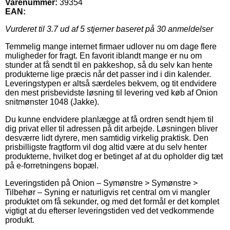
Varenummer:
39354
EAN:
Vurderet til
3.7
ud af 5 stjerner baseret på
30
anmeldelser
Temmelig mange internet firmaer udlover nu om dage flere
muligheder for fragt. En favorit iblandt mange er nu om
stunder at få sendt til en pakkeshop, så du selv kan hente
produkterne lige præcis når det passer ind i din kalender.
Leveringstypen er altså særdeles bekvem, og tit endvidere
den mest prisbevidste løsning til levering ved køb af Onion
snitmønster 1048 (Jakke).
Du kunne endvidere planlægge at få ordren sendt hjem til
dig privat eller til adressen på dit arbejde. Løsningen bliver
desværre lidt dyrere, men samtidig virkelig praktisk. Den
prisbilligste fragtform vil dog altid være at du selv henter
produkterne, hvilket dog er betinget af at du opholder dig tæt
på e-forretningens bopæl.
Leveringstiden på Onion – Symønstre > Symønstre >
Tilbehør – Syning er naturligvis ret central om vi mangler
produktet om få sekunder, og med det formål er det komplet
vigtigt at du efterser leveringstiden ved det vedkommende
produkt.