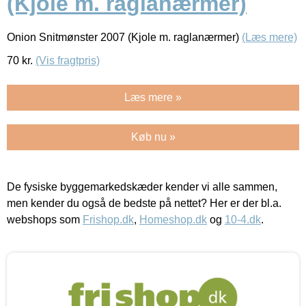
(Kjole m. raglanærmer)
Onion Snitmønster 2007 (Kjole m. raglanærmer)
(Læs mere)
70
kr.
(Vis fragtpris)
Læs mere »
Køb nu »
De fysiske byggemarkedskæder kender vi alle sammen,
men kender du også de bedste på nettet? Her er der bl.a.
webshops som
Frishop.dk
,
Homeshop.dk
og
10-4.dk
.