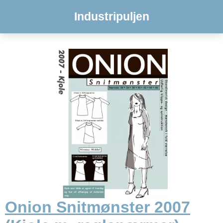
Industripuljen
Onion Snitmønster 2007