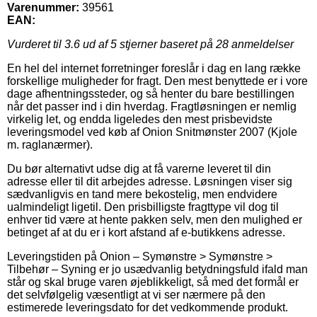
Varenummer:
39561
EAN:
Vurderet til
3.6
ud af 5 stjerner baseret på
28
anmeldelser
En hel del internet forretninger foreslår i dag en lang række
forskellige muligheder for fragt. Den mest benyttede er i vore
dage afhentningssteder, og så henter du bare bestillingen
når det passer ind i din hverdag. Fragtløsningen er nemlig
virkelig let, og endda ligeledes den mest prisbevidste
leveringsmodel ved køb af Onion Snitmønster 2007 (Kjole
m. raglanærmer).
Du bør alternativt udse dig at få varerne leveret til din
adresse eller til dit arbejdes adresse. Løsningen viser sig
sædvanligvis en tand mere bekostelig, men endvidere
ualmindeligt ligetil. Den prisbilligste fragttype vil dog til
enhver tid være at hente pakken selv, men den mulighed er
betinget af at du er i kort afstand af e-butikkens adresse.
Leveringstiden på Onion – Symønstre > Symønstre >
Tilbehør – Syning er jo usædvanlig betydningsfuld ifald man
står og skal bruge varen øjeblikkeligt, så med det formål er
det selvfølgelig væsentligt at vi ser nærmere på den
estimerede leveringsdato for det vedkommende produkt.