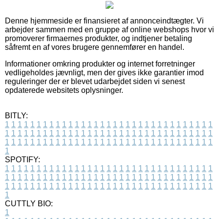
Denne hjemmeside er finansieret af annonceindtægter. Vi
arbejder sammen med en gruppe af online webshops hvor vi
promoverer firmaernes produkter, og indtjener betaling
såfremt en af vores brugere gennemfører en handel.
Informationer omkring produkter og internet forretninger
vedligeholdes jævnligt, men der gives ikke garantier imod
reguleringer der er blevet udarbejdet siden vi senest
opdaterede websitets oplysninger.
BITLY:
1
1
1
1
1
1
1
1
1
1
1
1
1
1
1
1
1
1
1
1
1
1
1
1
1
1
1
1
1
1
1
1
1
1
1
1
1
1
1
1
1
1
1
1
1
1
1
1
1
1
1
1
1
1
1
1
1
1
1
1
1
1
1
1
1
1
1
1
1
1
1
1
1
1
1
1
1
1
1
1
1
1
1
1
1
1
1
1
1
1
1
1
1
1
1
1
1
1
1
1
SPOTIFY:
1
1
1
1
1
1
1
1
1
1
1
1
1
1
1
1
1
1
1
1
1
1
1
1
1
1
1
1
1
1
1
1
1
1
1
1
1
1
1
1
1
1
1
1
1
1
1
1
1
1
1
1
1
1
1
1
1
1
1
1
1
1
1
1
1
1
1
1
1
1
1
1
1
1
1
1
1
1
1
1
1
1
1
1
1
1
1
1
1
1
1
1
1
1
1
1
1
1
1
1
CUTTLY BIO:
1