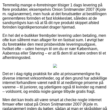
Temmelig mange e-forretninger tilsiger 1 dags levering på
flere produkter, eksempelvis Onion Snitmønster 2007 (Kjole
m. raglanærmer), men husk at det forudsætter at bestillingen
gennemføres forinden et fast klokkeslæt, således at de
sandsynligvis kan nå at få dit nye produkt skippet afsted
forinden logistikpersonalet drager hjemad.
En hel del e-butikker frembyder levering uden betaling, men
ofte kun såfremt man aftager for en fastsat sum. I øvrigt bør
du foretrække den mest prisbevidste leveringsudgave,
hvilket ofte – uden hensyn til om du er nær København,
Aabenraa eller Støvring – er at få dem til at køre ordren til et
afhentningssted.
Det er i dag rigtig praktisk for alle at prissammenligne fra
diverse internet virksomheder, og af den grund har adskillige
internet forhandlere været nødt til at nedbringe priserne på
varerne – til juniorer, og yderligere også til kvinder og mænd
– voldsomt, og endda nogle gange tilbyde gratis fragt.
Men det kan trods alt være smart at checke nogle internet
firmaer efter rabat på Onion Snitmønster 2007 (Kjole m.
raglanærmer) inden du køber, sådan at man er skråsikker på