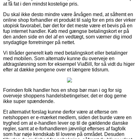
at få fat i den mindst kostelige pris.
Du skal ikke desto mindre være årvågen med, at såfremt en
online shop forhandler et produkt til salg for en pris der virker
utopisk favorabel, bør det for det meste være et bevis på en
fup internet handler. Køb med gængse betalingskort er på
den anden side en del af en vedtægt, som værner dig imod
snydagtige forretninger på nettet.
Vi tilråder generelt køb med betalingskort eller betalinger
med mobilen. Som alternativ kunne du overveje en
afdragsløsning som for eksempel ViaBill, for så vidt du higer
efter at dække pengene over et længere tidsrum.
Forinden folk handler hos en shop bør man i og for sig
overveje shoppens handelsbetingelser, det er dog gerne
ikke super spændende.
Et alternativt forslag kunne derfor være at efterse om
netshoppen er e-mærket medlem, siden det burde være en
tryghed om at e-handlen lever op til de gældende danske
regler, samt at e-forhandleren jævnligt efterses af fagfolk
som har nøje kendskab til lovene på området. Desuden