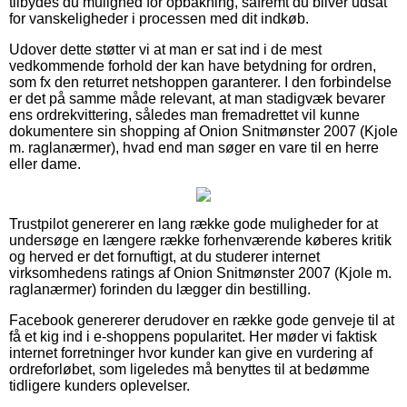
tilbydes du mulighed for opbakning, såfremt du bliver udsat
for vanskeligheder i processen med dit indkøb.
Udover dette støtter vi at man er sat ind i de mest
vedkommende forhold der kan have betydning for ordren,
som fx den returret netshoppen garanterer. I den forbindelse
er det på samme måde relevant, at man stadigvæk bevarer
ens ordrekvittering, således man fremadrettet vil kunne
dokumentere sin shopping af Onion Snitmønster 2007 (Kjole
m. raglanærmer), hvad end man søger en vare til en herre
eller dame.
Trustpilot genererer en lang række gode muligheder for at
undersøge en længere række forhenværende køberes kritik
og herved er det fornuftigt, at du studerer internet
virksomhedens ratings af Onion Snitmønster 2007 (Kjole m.
raglanærmer) forinden du lægger din bestilling.
Facebook genererer derudover en række gode genveje til at
få et kig ind i e-shoppens popularitet. Her møder vi faktisk
internet forretninger hvor kunder kan give en vurdering af
ordreforløbet, som ligeledes må benyttes til at bedømme
tidligere kunders oplevelser.