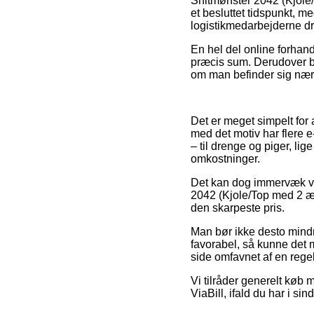
Snitmønster 2042 (Kjole
et besluttet tidspunkt, m
logistikmedarbejderne d
En hel del online forhand
præcis sum. Derudover bø
om man befinder sig nær K
Det er meget simpelt for
med det motiv har flere e
– til drenge og piger, li
omkostninger.
Det kan dog immervæk vær
2042 (Kjole/Top med 2 ær
den skarpeste pris.
Man bør ikke desto mindre
favorabel, så kunne det
side omfavnet af en rege
Vi tilråder generelt køb 
ViaBill, ifald du har i s