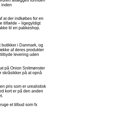
ordren aflægges forinden
t inden
f at der indkøbes for en
tilfælde – ligegyldigt
akke til en pakkeshop.
t butikker i Danmark, og
række af deres produkter
 tilbyde levering uden
bat på Onion Snitmønster
r skråsikker på at opnå
en pris som er urealistisk
ed kort er på den anden
t.
ruge et tilbud som fx