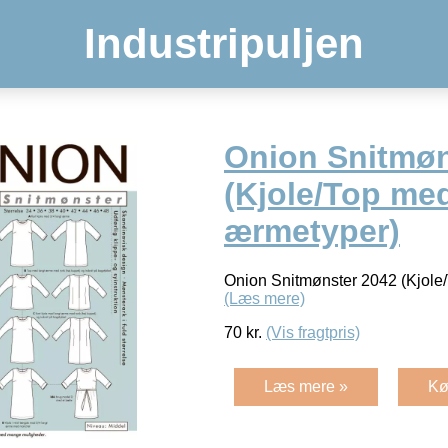
Industripuljen
Onion Snitmøn
(Kjole/Top me
ærmetyper)
Onion Snitmønster 2042 (Kjole
(Læs mere)
70
kr.
(Vis fragtpris)
Læs mere »
Kø