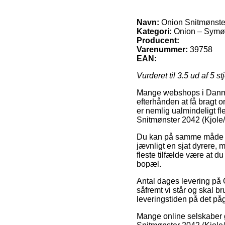
Navn:
Onion Snitmønste
Kategori:
Onion – Symøn
Producent:
Varenummer:
39758
EAN:
Vurderet til
3.5
ud af 5 st
Mange webshops i Danmark
efterhånden at få bragt o
er nemlig ualmindeligt fl
Snitmønster 2042 (Kjole
Du kan på samme måde prø
jævnligt en sjat dyrere, 
fleste tilfælde være at d
bopæl.
Antal dages levering på
såfremt vi står og skal 
leveringstiden på det p
Mange online selskaber g