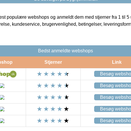
t populære webshops og anmeldt dem med stjerner fra 1 til 5 ud
rrelse, kundeservice, brugervenlighed, betingelser, leveringsfor
Bedst anmeldte webshops
bshop
Stjerner
Link
Besøg websh
Besøg websh
Besøg websh
Besøg websh
Besøg websh