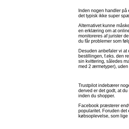
Inden nogen handler på 
det typisk ikke super s
Alternativet kunne måsk
en erklæring om at onlin
monitoreres af jurister de
du får problemer som føl
Desuden anbefaler vi at 
bestillingen, f.eks. den r
sin kvittering, således 
med 2 ærmetyper), uden h
Trustpilot indebærer noge
derved er det godt, at d
inden du shopper.
Facebook præsterer endvid
popularitet. Foruden de
købsoplevelse, som lige s