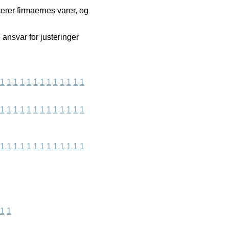
cerer firmaernes varer, og
ansvar for justeringer
1
1
1
1
1
1
1
1
1
1
1
1
1
1
1
1
1
1
1
1
1
1
1
1
1
1
1
1
1
1
1
1
1
1
1
1
1
1
1
1
1