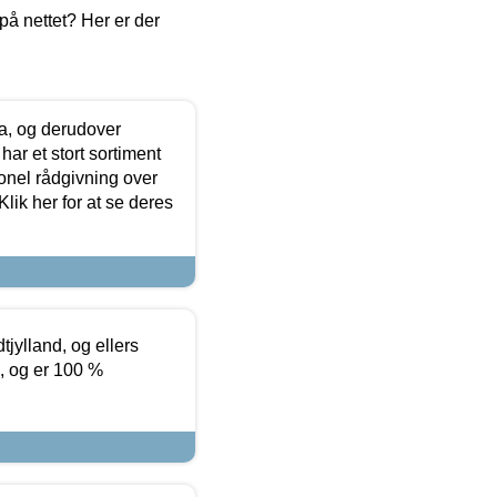
å nettet? Her er der
ia, og derudover
ar et stort sortiment
onel rådgivning over
ik her for at se deres
tjylland, og ellers
4, og er 100 %