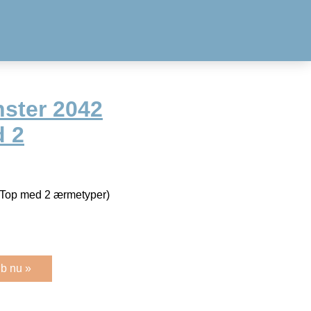
ster 2042
d 2
/Top med 2 ærmetyper)
b nu »