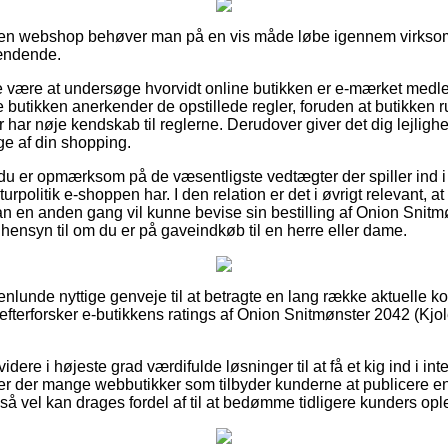
en webshop behøver man på en vis måde løbe igennem virksom
pændende.
e være at undersøge hvorvidt online butikken er e-mærket medl
e butikken anerkender de opstillede regler, foruden at butikken 
r har nøje kendskab til reglerne. Derudover giver det dig lejlighed 
ge af din shopping.
du er opmærksom på de væsentligste vedtægter der spiller ind i
eturpolitik e-shoppen har. I den relation er det i øvrigt relevant, 
man en anden gang vil kunne bevise sin bestilling af Onion Snit
ensyn til om du er på gaveindkøb til en herre eller dame.
nlunde nyttige genveje til at betragte en lang række aktuelle k
u efterforsker e-butikkens ratings af Onion Snitmønster 2042 (K
ere i højeste grad værdifulde løsninger til at få et kig ind i int
t er der mange webbutikker som tilbyder kunderne at publicere 
å vel kan drages fordel af til at bedømme tidligere kunders opl