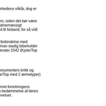
hedens vilkår, dog er
em, siden det bør være
rutinemæssigt
til bistand, for så vidt
 forbindelse med
at man stadig bibeholder
mønster 2042 (Kjole/Top
onsumenters kritik og
jole/Top med 2 ærmetyper)
ernet forretningens
en bedømmelse af deres
evelser.