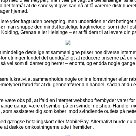
/Top med 2 ærmetyper), men vær på vagt da det afhænger af at 
ed det formål at de sandsynligvis kan nå at få varerne distribuere
rager hjemad.
lere yder fragt uden beregning, men undertiden er det betinget a
r man snuppe den mindst kostelige fragtmetode, som i de fleste 
olding, Grenaa eller Helsinge – er at få dem til at levere din p
 almindelige dødelige at sammenligne priser hos diverse interne
-forretninger fundet det uundgåeligt at reducere priserne på en 
ge så vel som til damer og herrer – enormt, og endda nogle gange
e lukrativt at sammenholde nogle online forretninger efter ra
metyper) forud for at du gennemfører din handel, sådan at du e
 være obs på, at ifald en internet webshop frembyder varer for 
 mange gange være et symbol på en svindel netshop. Handler m
l, som assisterer dig som køber imod svindlende outlets på nette
med gængse betalingskort eller MobilePay. Alternativt burde du b
inde at dække omkostningerne ude i fremtiden.