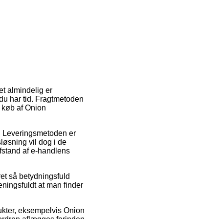
t almindelig er
 du har tid. Fragtmetoden
d køb af Onion
s. Leveringsmetoden er
løsning vil dog i de
 afstand af e-handlens
et så betydningsfuld
ningsfuldt at man finder
dukter, eksempelvis Onion