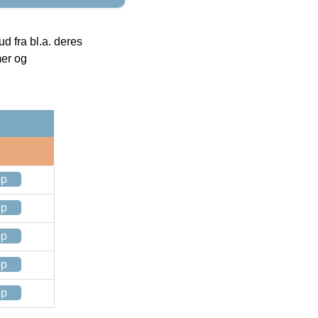
 fra bl.a. deres
mer og
op
op
op
op
op