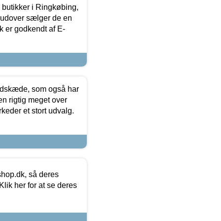
butikker i Ringkøbing,
rudover sælger de en
k er godkendt af E-
edskæde, som også har
en rigtig meget over
keder et stort udvalg.
hop.dk, så deres
lik her for at se deres