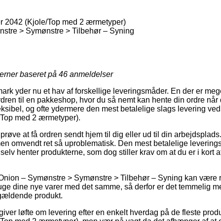
r 2042 (Kjole/Top med 2 ærmetyper)
stre > Symønstre > Tilbehør – Syning
jerner baseret på
46
anmeldelser
 yder nu et hav af forskellige leveringsmåder. En der er mege
rdren til en pakkeshop, hvor du så nemt kan hente din ordre når
eksibel, og ofte ydermere den mest betalelige slags levering ve
/Top med 2 ærmetyper).
ve at få ordren sendt hjem til dig eller ud til din arbejdsplad
men omvendt ret så uproblematisk. Den mest betalelige leverings
u selv henter produkterne, som dog stiller krav om at du er i kort
 Onion – Symønstre > Symønstre > Tilbehør – Syning kan være r
bruge dine nye varer med det samme, så derfor er det temmelig me
ågældende produkt.
iver løfte om levering efter en enkelt hverdag på de fleste pro