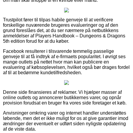
om man skal shoppe til en kvinde eller mand.
Trustpilot fører til tilpas habile genveje til at verificere
forskellige nuværende brugeres evalueringer og af den
grund foreslåes det, at du ser nærmere på netbutikkens
anmeldelser af Players Handbook – Dungeons & Dragons
5th edition forud for at du køber.
Facebook resulterer i tilsvarende temmelig passelige
genveje til at få indtryk af e-firmaets popularitet. I øvrigt ses
mange outlets på nettet hvor man kan publicere en
evaluering af købsoplevelsen, hvilket også bør drages fordel
af til at bedømme kundetilfredsheden.
Denne side finansieres af reklamer. Vi hjælper masser af
online outlets og annoncerer butikkernes varer, og opnår
provision forudsat en bruger fra vores side foretager et køb.
Anvisninger omkring varer og internet handler understøttes
løbende, men det er ikke muligt for os at give garantier imod
ændringer der eventuelt er udført siden nyligste opdatering
af de viste data.