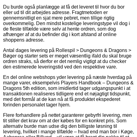
Du burde også planlægge at få det leveret til hvor du bor
eller ud til dit arbejdes adresse. Fragtmetoden er
gennemsnitligt en sjat mere pebret, men tillige rigtig
overkommelig. Den mindst kostelige leveringstype vil dog i
de fleste tilfælde være selv at hente ordren, som dog
afhænger af at du befinder dig i kort afstand af online
shoppens adresse.
Antal dages levering på Rollespil > Dungeons & Dragons >
Bøger og starter sets er meget væsentlig ifald du skal bruge
ordren straks, så derfor er det nemlig vigtigt at du checker
den estimerede leveringstid ved den respektive vare.
En del online webshops yder levering på næste hverdag på
mange varer, eksempelvis Players Handbook – Dungeons &
Dragons 5th edition, som imidlertid tager udgangspunkt i at
transaktionen realiseres tidligere end et nøjagtigt tidspunkt,
med det formål at de kan nå at få produktet ekspederet
forinden personalet tager hjem.
Flere forhandlere på nettet garanterer gebyrfri levering, men
tit stiller det krav om at der købes for en konkret pris. Som
alternativ burde man udse dig den billigste løsning til
levering, hvilket i mange tilfælde – hvad end man bor i Køge,