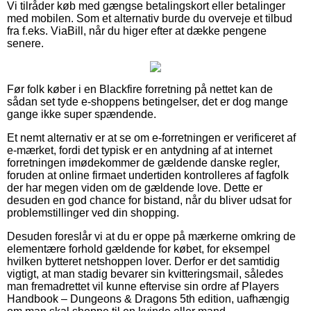
Vi tilråder køb med gængse betalingskort eller betalinger
med mobilen. Som et alternativ burde du overveje et tilbud
fra f.eks. ViaBill, når du higer efter at dække pengene
senere.
Før folk køber i en Blackfire forretning på nettet kan de
sådan set tyde e-shoppens betingelser, det er dog mange
gange ikke super spændende.
Et nemt alternativ er at se om e-forretningen er verificeret af
e-mærket, fordi det typisk er en antydning af at internet
forretningen imødekommer de gældende danske regler,
foruden at online firmaet undertiden kontrolleres af fagfolk
der har megen viden om de gældende love. Dette er
desuden en god chance for bistand, når du bliver udsat for
problemstillinger ved din shopping.
Desuden foreslår vi at du er oppe på mærkerne omkring de
elementære forhold gældende for købet, for eksempel
hvilken bytteret netshoppen lover. Derfor er det samtidig
vigtigt, at man stadig bevarer sin kvitteringsmail, således
man fremadrettet vil kunne eftervise sin ordre af Players
Handbook – Dungeons & Dragons 5th edition, uafhængig