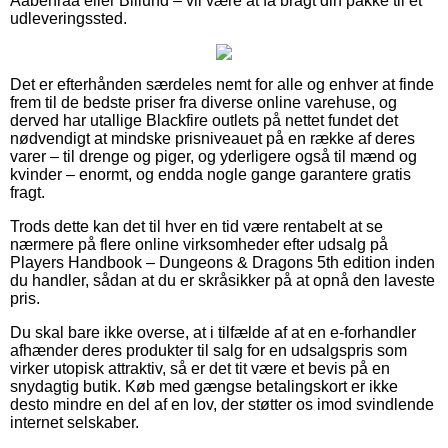
Aabenraa eller Billund – vil være at få bragt din pakke til et
udleveringssted.
Det er efterhånden særdeles nemt for alle og enhver at finde
frem til de bedste priser fra diverse online varehuse, og
derved har utallige Blackfire outlets på nettet fundet det
nødvendigt at mindske prisniveauet på en række af deres
varer – til drenge og piger, og yderligere også til mænd og
kvinder – enormt, og endda nogle gange garantere gratis
fragt.
Trods dette kan det til hver en tid være rentabelt at se
nærmere på flere online virksomheder efter udsalg på
Players Handbook – Dungeons & Dragons 5th edition inden
du handler, sådan at du er skråsikker på at opnå den laveste
pris.
Du skal bare ikke overse, at i tilfælde af at en e-forhandler
afhænder deres produkter til salg for en udsalgspris som
virker utopisk attraktiv, så er det tit være et bevis på en
snydagtig butik. Køb med gængse betalingskort er ikke
desto mindre en del af en lov, der støtter os imod svindlende
internet selskaber.