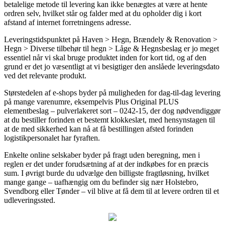
betalelige metode til levering kan ikke benægtes at være at hente
ordren selv, hvilket står og falder med at du opholder dig i kort
afstand af internet forretningens adresse.
Leveringstidspunktet på Haven > Hegn, Brændely & Renovation >
Hegn > Diverse tilbehør til hegn > Låge & Hegnsbeslag er jo meget
essentiel når vi skal bruge produktet inden for kort tid, og af den
grund er det jo væsentligt at vi besigtiger den anslåede leveringsdato
ved det relevante produkt.
Størstedelen af e-shops byder på muligheden for dag-til-dag levering
på mange varenumre, eksempelvis Plus Original PLUS
elementbeslag – pulverlakeret sort – 0242-15, der dog nødvendiggør
at du bestiller forinden et bestemt klokkeslæt, med hensynstagen til
at de med sikkerhed kan nå at få bestillingen afsted forinden
logistikpersonalet har fyraften.
Enkelte online selskaber byder på fragt uden beregning, men i
reglen er det under forudsætning af at der indkøbes for en præcis
sum. I øvrigt burde du udvælge den billigste fragtløsning, hvilket
mange gange – uafhængig om du befinder sig nær Holstebro,
Svendborg eller Tønder – vil blive at få dem til at levere ordren til et
udleveringssted.