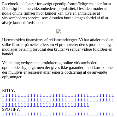
Facebook indebærer for øvrigt egentlig fortræffelige chancer for at
få indsigt i online virksomhedens popularitet. Desuden møder vi
nogle online firmaer hvor kunder kan give en anmeldelse af
virksomhedens service, som desuden burde drages fordel af til at
afveje kundetilfredsheden.
Hjemmesiden finansieres af reklameindtægter. Vi har aftaler med en
stribe firmaer på nettet eftersom vi promoverer deres produkter, og
modtager betaling forudsat den bruger vi sender videre fuldfører en
handel.
Vejledning vedrørende produkter og online virksomheder
opretholdes hyppigt, men der gives ikke garantier imod korrektioner
der muligvis er realiseret efter seneste opdatering af de anvendte
oplysninger.
BITLY:
1
1
1
1
1
1
1
1
1
1
1
1
1
1
1
1
1
1
1
1
1
1
1
1
1
1
1
1
1
1
1
1
1
1
1
1
1
1
1
1
1
1
1
1
1
1
1
1
1
1
1
1
1
1
1
1
1
1
1
1
1
1
1
1
1
1
1
1
1
1
1
1
1
1
1
1
1
1
1
1
1
1
1
1
1
1
1
1
1
1
1
1
1
1
1
1
1
1
1
1
SPOTIFY:
1
1
1
1
1
1
1
1
1
1
1
1
1
1
1
1
1
1
1
1
1
1
1
1
1
1
1
1
1
1
1
1
1
1
1
1