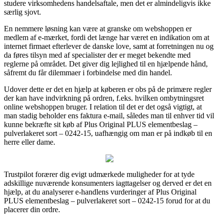
studere virksomhedens handelsaftale, men det er almindeligvis ikke
særlig sjovt.
En nemmere løsning kan være at granske om webshoppen er
medlem af e-mærket, fordi det længe har været en indikation om at
internet firmaet efterlever de danske love, samt at forretningen nu og
da føres tilsyn med af specialister der er meget bekendte med
reglerne på området. Det giver dig lejlighed til en hjælpende hånd,
såfremt du får dilemmaer i forbindelse med din handel.
Udover dette er det en hjælp at køberen er obs på de primære regler
der kan have indvirkning på ordren, f.eks. hvilken ombytningsret
online webshoppen bruger. I relation til det er det også vigtigt, at
man stadig beholder ens faktura e-mail, således man til enhver tid vil
kunne bekræfte sit køb af Plus Original PLUS elementbeslag –
pulverlakeret sort – 0242-15, uafhængig om man er på indkøb til en
herre eller dame.
Trustpilot forærer dig evigt udmærkede muligheder for at tyde
adskillige nuværende konsumenters iagttagelser og derved er det en
hjælp, at du analyserer e-handlens vurderinger af Plus Original
PLUS elementbeslag – pulverlakeret sort – 0242-15 forud for at du
placerer din ordre.