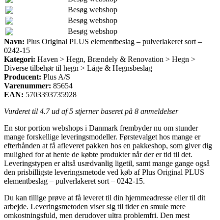
Besøg webshop
Besøg webshop
Besøg webshop
Navn:
Plus Original PLUS elementbeslag – pulverlakeret sort –
0242-15
Kategori:
Haven > Hegn, Brændely & Renovation > Hegn >
Diverse tilbehør til hegn > Låge & Hegnsbeslag
Producent:
Plus A/S
Varenummer:
85654
EAN:
5703393735928
Vurderet til
4.7
ud af 5 stjerner baseret på
8
anmeldelser
En stor portion webshops i Danmark frembyder nu om stunder
mange forskellige leveringsmodeller. Førstevalget hos mange er
efterhånden at få afleveret pakken hos en pakkeshop, som giver dig
mulighed for at hente de købte produkter når der er tid til det.
Leveringstypen er altså usædvanlig ligetil, samt mange gange også
den prisbilligste leveringsmetode ved køb af Plus Original PLUS
elementbeslag – pulverlakeret sort – 0242-15.
Du kan tillige prøve at få leveret til din hjemmeadresse eller til dit
arbejde. Leveringsmetoden viser sig til tider en smule mere
omkostningsfuld, men derudover ultra problemfri. Den mest