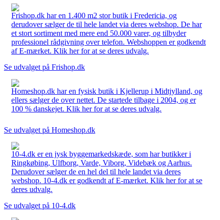
Frishop.dk har en 1.400 m2 stor butik i Fredericia, og
derudover sælger de til hele landet via deres webshop. De har
et stort sortiment med mere end 50.000 varer, og tilbyder
professionel rådgivning over telefon. Webshoppen er godkendt
af E-mærket. Klik her for at se deres udvalg.
Se udvalget på Frishop.dk
Homeshop.dk har en fysisk butik i Kjellerup i Midtjylland, og
ellers sælger de over nettet. De startede tilbage i 2004, og er
100 % danskejet. Klik her for at se deres udvalg.
Se udvalget på Homeshop.dk
10-4.dk er en jysk byggemarkedskæde, som har butikker i
Ringkøbing, Ulfborg, Varde, Viborg, Videbæk og Aarhus.
Derudover sælger de en hel del til hele landet via deres
webshop. 10-4.dk er godkendt af E-mærket. Klik her for at se
deres udvalg.
Se udvalget på 10-4.dk