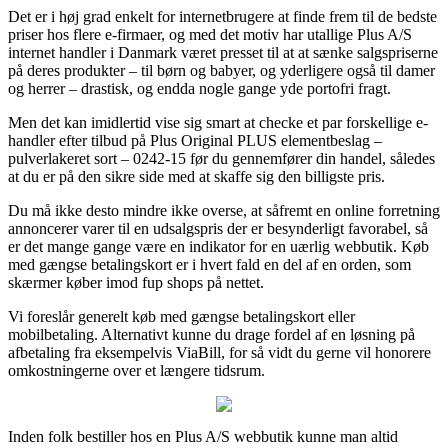
Det er i høj grad enkelt for internetbrugere at finde frem til de bedste
priser hos flere e-firmaer, og med det motiv har utallige Plus A/S
internet handler i Danmark været presset til at at sænke salgspriserne
på deres produkter – til børn og babyer, og yderligere også til damer
og herrer – drastisk, og endda nogle gange yde portofri fragt.
Men det kan imidlertid vise sig smart at checke et par forskellige e-
handler efter tilbud på Plus Original PLUS elementbeslag –
pulverlakeret sort – 0242-15 før du gennemfører din handel, således
at du er på den sikre side med at skaffe sig den billigste pris.
Du må ikke desto mindre ikke overse, at såfremt en online forretning
annoncerer varer til en udsalgspris der er besynderligt favorabel, så
er det mange gange være en indikator for en uærlig webbutik. Køb
med gængse betalingskort er i hvert fald en del af en orden, som
skærmer køber imod fup shops på nettet.
Vi foreslår generelt køb med gængse betalingskort eller
mobilbetaling. Alternativt kunne du drage fordel af en løsning på
afbetaling fra eksempelvis ViaBill, for så vidt du gerne vil honorere
omkostningerne over et længere tidsrum.
Inden folk bestiller hos en Plus A/S webbutik kunne man altid