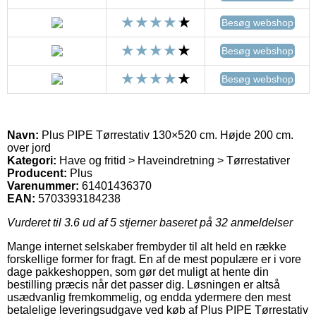
Besøg webshop
Besøg webshop
Besøg webshop
Navn:
Plus PIPE Tørrestativ 130×520 cm. Højde 200 cm.
over jord
Kategori:
Have og fritid > Haveindretning > Tørrestativer
Producent:
Plus
Varenummer:
61401436370
EAN:
5703393184238
Vurderet til
3.6
ud af 5 stjerner baseret på
32
anmeldelser
Mange internet selskaber frembyder til alt held en række
forskellige former for fragt. En af de mest populære er i vore
dage pakkeshoppen, som gør det muligt at hente din
bestilling præcis når det passer dig. Løsningen er altså
usædvanlig fremkommelig, og endda ydermere den mest
betalelige leveringsudgave ved køb af Plus PIPE Tørrestativ