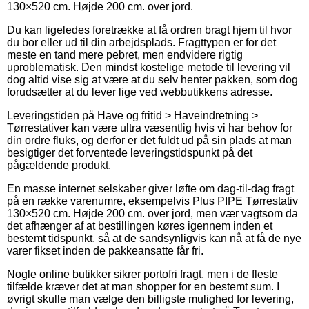
130×520 cm. Højde 200 cm. over jord.
Du kan ligeledes foretrække at få ordren bragt hjem til hvor
du bor eller ud til din arbejdsplads. Fragttypen er for det
meste en tand mere pebret, men endvidere rigtig
uproblematisk. Den mindst kostelige metode til levering vil
dog altid vise sig at være at du selv henter pakken, som dog
forudsætter at du lever lige ved webbutikkens adresse.
Leveringstiden på Have og fritid > Haveindretning >
Tørrestativer kan være ultra væsentlig hvis vi har behov for
din ordre fluks, og derfor er det fuldt ud på sin plads at man
besigtiger det forventede leveringstidspunkt på det
pågældende produkt.
En masse internet selskaber giver løfte om dag-til-dag fragt
på en række varenumre, eksempelvis Plus PIPE Tørrestativ
130×520 cm. Højde 200 cm. over jord, men vær vagtsom da
det afhænger af at bestillingen køres igennem inden et
bestemt tidspunkt, så at de sandsynligvis kan nå at få de nye
varer fikset inden de pakkeansatte får fri.
Nogle online butikker sikrer portofri fragt, men i de fleste
tilfælde kræver det at man shopper for en bestemt sum. I
øvrigt skulle man vælge den billigste mulighed for levering,