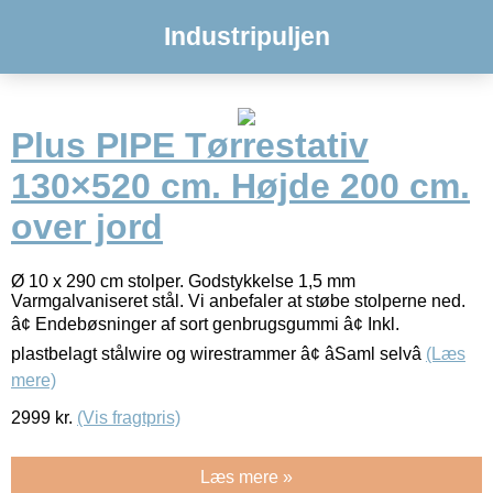
Industripuljen
Plus PIPE Tørrestativ
130×520 cm. Højde 200 cm.
over jord
Ø 10 x 290 cm stolper. Godstykkelse 1,5 mm
Varmgalvaniseret stål. Vi anbefaler at støbe stolperne ned.
â¢ Endebøsninger af sort genbrugsgummi â¢ Inkl.
plastbelagt stålwire og wirestrammer â¢ âSaml selvâ
(Læs
mere)
2999
kr.
(Vis fragtpris)
Læs mere »