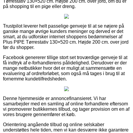
Tørrestativ 130×520 cm. Højde 200 cm. over jord, om du er
på shopping til en pige eller dreng.
Trustpilot leverer helt passelige genveje til at se nøjere på
ganske mange øvrige kunders meninger og derved er det
smart, at du udforsker internet shoppens bedømmelser af
Plus PIPE Tørrestativ 130×520 cm. Højde 200 cm. over jord
før du shopper.
Facebook genererer tillige stort set troværdige genveje til at
få indtryk af e-forhandlerens pålidelighed. Derudover er der
mange netbutikker hvor det er muligt at sammensætte en
evaluering af ordreforløbet, som også må tages i brug til at
fornemme kundetilfredsheden.
Denne hjemmeside er annoncefinansieret. Vi har
samarbejder med en samling af online forhandlere eftersom
vi promoverer butikkernes tilbud, og tager provision om en af
vores brugere gennemfører et køb.
Orientering angående tilbud og online selskaber
understøttes hele tiden, men vi kan desværre ikke garantere