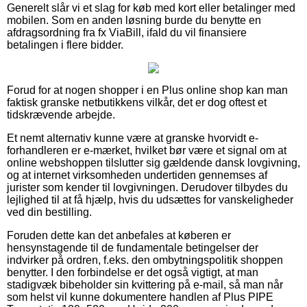
Generelt slår vi et slag for køb med kort eller betalinger med
mobilen. Som en anden løsning burde du benytte en
afdragsordning fra fx ViaBill, ifald du vil finansiere
betalingen i flere bidder.
Forud for at nogen shopper i en Plus online shop kan man
faktisk granske netbutikkens vilkår, det er dog oftest et
tidskrævende arbejde.
Et nemt alternativ kunne være at granske hvorvidt e-
forhandleren er e-mærket, hvilket bør være et signal om at
online webshoppen tilslutter sig gældende dansk lovgivning,
og at internet virksomheden undertiden gennemses af
jurister som kender til lovgivningen. Derudover tilbydes du
lejlighed til at få hjælp, hvis du udsættes for vanskeligheder
ved din bestilling.
Foruden dette kan det anbefales at køberen er
hensynstagende til de fundamentale betingelser der
indvirker på ordren, f.eks. den ombytningspolitik shoppen
benytter. I den forbindelse er det også vigtigt, at man
stadigvæk bibeholder sin kvittering på e-mail, så man når
som helst vil kunne dokumentere handlen af Plus PIPE