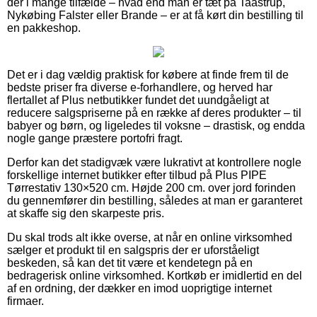
der i mange tilfælde – hvad end man er tæt på Taastrup,
Nykøbing Falster eller Brande – er at få kørt din bestilling til
en pakkeshop.
Det er i dag vældig praktisk for købere at finde frem til de
bedste priser fra diverse e-forhandlere, og herved har
flertallet af Plus netbutikker fundet det uundgåeligt at
reducere salgspriserne på en række af deres produkter – til
babyer og børn, og ligeledes til voksne – drastisk, og endda
nogle gange præstere portofri fragt.
Derfor kan det stadigvæk være lukrativt at kontrollere nogle
forskellige internet butikker efter tilbud på Plus PIPE
Tørrestativ 130×520 cm. Højde 200 cm. over jord forinden
du gennemfører din bestilling, således at man er garanteret
at skaffe sig den skarpeste pris.
Du skal trods alt ikke overse, at når en online virksomhed
sælger et produkt til en salgspris der er uforståeligt
beskeden, så kan det tit være et kendetegn på en
bedragerisk online virksomhed. Kortkøb er imidlertid en del
af en ordning, der dækker en imod uoprigtige internet
firmaer.