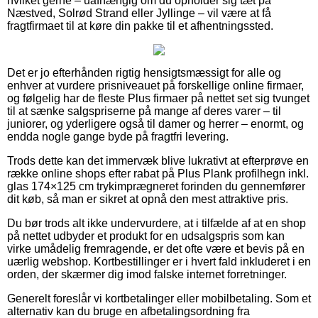
hvilket gerne – uafhængig om du opholder sig tæt på
Næstved, Solrød Strand eller Jyllinge – vil være at få
fragtfirmaet til at køre din pakke til et afhentningssted.
Det er jo efterhånden rigtig hensigtsmæssigt for alle og
enhver at vurdere prisniveauet på forskellige online firmaer,
og følgelig har de fleste Plus firmaer på nettet set sig tvunget
til at sænke salgspriserne på mange af deres varer – til
juniorer, og yderligere også til damer og herrer – enormt, og
endda nogle gange byde på fragtfri levering.
Trods dette kan det immervæk blive lukrativt at efterprøve en
række online shops efter rabat på Plus Plank profilhegn inkl.
glas 174×125 cm trykimprægneret forinden du gennemfører
dit køb, så man er sikret at opnå den mest attraktive pris.
Du bør trods alt ikke undervurdere, at i tilfælde af at en shop
på nettet udbyder et produkt for en udsalgspris som kan
virke umådelig fremragende, er det ofte være et bevis på en
uærlig webshop. Kortbestillinger er i hvert fald inkluderet i en
orden, der skærmer dig imod falske internet forretninger.
Generelt foreslår vi kortbetalinger eller mobilbetaling. Som et
alternativ kan du bruge en afbetalingsordning fra