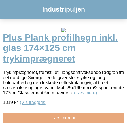
Industripuljen
Plus Plank profilhegn inkl.
glas 174×125 cm
trykimprægneret
Trykimprægneret, fremstillet i langsomt voksende rødgran fra
det nordlige Sverige. Dette giver stor styrke og lang
holdbarhed og den lukkede cellestruktur gør, at træet
næsten ikke optager vand. Mål: 25x140mm m/2 spor længde
177cm Glaselement 6mm hærdet k
(Læs mere)
1319
kr.
(Vis fragtpris)
Læs mere »