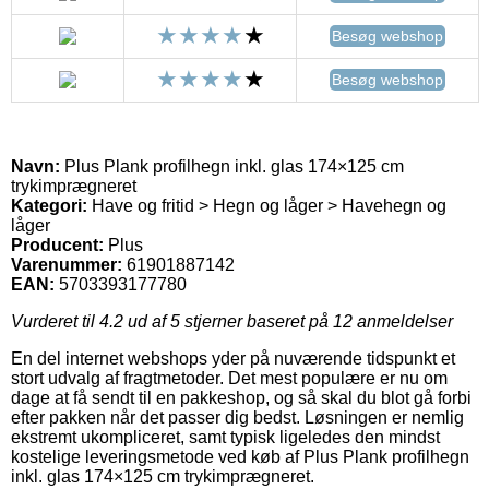
Besøg webshop
Besøg webshop
Navn:
Plus Plank profilhegn inkl. glas 174×125 cm
trykimprægneret
Kategori:
Have og fritid > Hegn og låger > Havehegn og
låger
Producent:
Plus
Varenummer:
61901887142
EAN:
5703393177780
Vurderet til
4.2
ud af 5 stjerner baseret på
12
anmeldelser
En del internet webshops yder på nuværende tidspunkt et
stort udvalg af fragtmetoder. Det mest populære er nu om
dage at få sendt til en pakkeshop, og så skal du blot gå forbi
efter pakken når det passer dig bedst. Løsningen er nemlig
ekstremt ukompliceret, samt typisk ligeledes den mindst
kostelige leveringsmetode ved køb af Plus Plank profilhegn
inkl. glas 174×125 cm trykimprægneret.