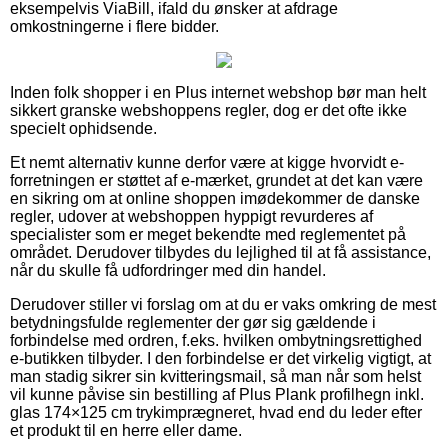
eksempelvis ViaBill, ifald du ønsker at afdrage
omkostningerne i flere bidder.
Inden folk shopper i en Plus internet webshop bør man helt
sikkert granske webshoppens regler, dog er det ofte ikke
specielt ophidsende.
Et nemt alternativ kunne derfor være at kigge hvorvidt e-
forretningen er støttet af e-mærket, grundet at det kan være
en sikring om at online shoppen imødekommer de danske
regler, udover at webshoppen hyppigt revurderes af
specialister som er meget bekendte med reglementet på
området. Derudover tilbydes du lejlighed til at få assistance,
når du skulle få udfordringer med din handel.
Derudover stiller vi forslag om at du er vaks omkring de mest
betydningsfulde reglementer der gør sig gældende i
forbindelse med ordren, f.eks. hvilken ombytningsrettighed
e-butikken tilbyder. I den forbindelse er det virkelig vigtigt, at
man stadig sikrer sin kvitteringsmail, så man når som helst
vil kunne påvise sin bestilling af Plus Plank profilhegn inkl.
glas 174×125 cm trykimprægneret, hvad end du leder efter
et produkt til en herre eller dame.