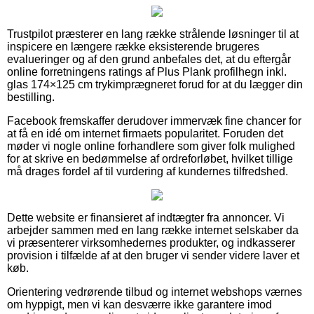
Trustpilot præsterer en lang række strålende løsninger til at
inspicere en længere række eksisterende brugeres
evalueringer og af den grund anbefales det, at du eftergår
online forretningens ratings af Plus Plank profilhegn inkl.
glas 174×125 cm trykimprægneret forud for at du lægger din
bestilling.
Facebook fremskaffer derudover immervæk fine chancer for
at få en idé om internet firmaets popularitet. Foruden det
møder vi nogle online forhandlere som giver folk mulighed
for at skrive en bedømmelse af ordreforløbet, hvilket tillige
må drages fordel af til vurdering af kundernes tilfredshed.
Dette website er finansieret af indtægter fra annoncer. Vi
arbejder sammen med en lang række internet selskaber da
vi præsenterer virksomhedernes produkter, og indkasserer
provision i tilfælde af at den bruger vi sender videre laver et
køb.
Orientering vedrørende tilbud og internet webshops værnes
om hyppigt, men vi kan desværre ikke garantere imod