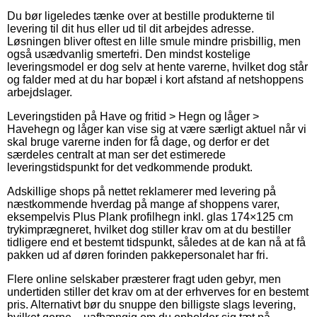
Du bør ligeledes tænke over at bestille produkterne til
levering til dit hus eller ud til dit arbejdes adresse.
Løsningen bliver oftest en lille smule mindre prisbillig, men
også usædvanlig smertefri. Den mindst kostelige
leveringsmodel er dog selv at hente varerne, hvilket dog står
og falder med at du har bopæl i kort afstand af netshoppens
arbejdslager.
Leveringstiden på Have og fritid > Hegn og låger >
Havehegn og låger kan vise sig at være særligt aktuel når vi
skal bruge varerne inden for få dage, og derfor er det
særdeles centralt at man ser det estimerede
leveringstidspunkt for det vedkommende produkt.
Adskillige shops på nettet reklamerer med levering på
næstkommende hverdag på mange af shoppens varer,
eksempelvis Plus Plank profilhegn inkl. glas 174×125 cm
trykimprægneret, hvilket dog stiller krav om at du bestiller
tidligere end et bestemt tidspunkt, således at de kan nå at få
pakken ud af døren forinden pakkepersonalet har fri.
Flere online selskaber præsterer fragt uden gebyr, men
undertiden stiller det krav om at der erhverves for en bestemt
pris. Alternativt bør du snuppe den billigste slags levering,