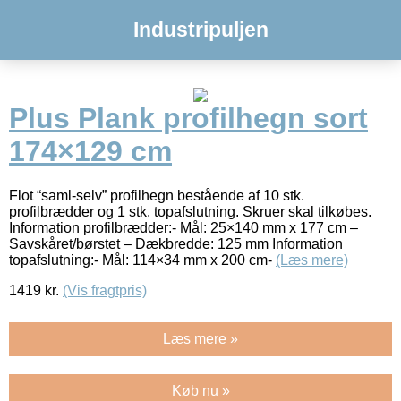
Industripuljen
Plus Plank profilhegn sort
174×129 cm
Flot “saml-selv” profilhegn bestående af 10 stk.
profilbrædder og 1 stk. topafslutning. Skruer skal tilkøbes.
Information profilbrædder:- Mål: 25×140 mm x 177 cm –
Savskåret/børstet – Dækbredde: 125 mm Information
topafslutning:- Mål: 114×34 mm x 200 cm-
(Læs mere)
1419
kr.
(Vis fragtpris)
Læs mere »
Køb nu »