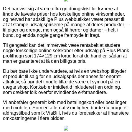
Det har vist sig at være ultra gnidningsløst for købere at
finde de laveste priser hos forskellige online virksomheder,
og herved har adskillige Plus webbutikker været presset til
at at stampe udsalgspriserne på mange af deres produkter –
til piger og drenge, men også til herrer og damer – helt i
bund, og endda nogle gange frembyde fri fragt.
Til gengæld kan det immervæk være rentabelt at studere
nogle forskellige online selskaber efter udsalg på Plus Plank
profilhegn sort 174×129 cm forud for at du handler, sådan at
man er garanteret at få den billigste pris.
Du bør bare ikke undervurdere, at hvis en webshop tilbyder
et produkt til salg for en udsalgspris der anses for enormt
attraktiv, så bør det i nogle tilfælde være et symbol på en
uægte shop. Kortkøb er imidlertid inkluderet i en ordning,
som dækker folk overfor svindlende e-forhandlere.
Vi anbefaler generelt køb med betalingskort eller betalinger
med mobilen. Som en alternativ mulighed burde du bruge et
afdragstilbud som fx ViaBill, hvis du foretrækker at finansiere
omkostningerne i flere bidder.