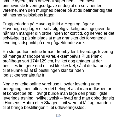
smule dyrere, men omvendt super nem. Den mest
prisbevidste leveringsudgave er dog at du selv henter
varerne, men den mulighed beroer på at du befinder dig tæt
på internet selskabets lager.
Fragtperioden på Have og fritid > Hegn og låger >
Havehegn og låger er selvfølgelig virkelig udslagsgivende
når man mangler din ordre inden for kort tid, og herved er det
selvfølgelig på sin plads at man gransker det forventede
leveringstidspunkt på den pågældende vare.
En stor portion online firmaer frembyder 1 hverdags levering
på mange af shoppens varer, eksempelvis Plus Plank
profilhegn sort 174×129 cm, hvilket dog antager at der
bestilles tidligere end et fast klokkeslæt, så at de har udsigt
til at kunne nå at få bestillingen klar forinden
logistikpersonalet får fri.
Nogle enkelte online varehuse tilbyder levering uden
beregning, men oftest er det betinget af at man indkøber for
et konkret beløb. I øvrigt burde man tage den prisbilligste
leveringsløsning, hvilket typisk – hvad end man opholder sig
i Horsens, Hobro eller Skagen – vil være at få fragtmanden
til at bringe bestillingen til et udleveringssted.