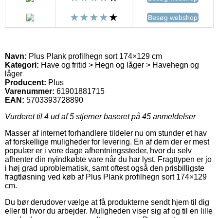
Besøg webshop
Navn:
Plus Plank profilhegn sort 174×129 cm
Kategori:
Have og fritid > Hegn og låger > Havehegn og
låger
Producent:
Plus
Varenummer:
61901881715
EAN:
5703393728890
Vurderet til
4
ud af 5 stjerner baseret på
45
anmeldelser
Masser af internet forhandlere tildeler nu om stunder et hav
af forskellige muligheder for levering. En af dem der er mest
populær er i vore dage afhentningssteder, hvor du selv
afhenter din nyindkøbte vare når du har lyst. Fragttypen er jo
i høj grad uproblematisk, samt oftest også den prisbilligste
fragtløsning ved køb af Plus Plank profilhegn sort 174×129
cm.
Du bør derudover vælge at få produkterne sendt hjem til dig
eller til hvor du arbejder. Muligheden viser sig af og til en lille