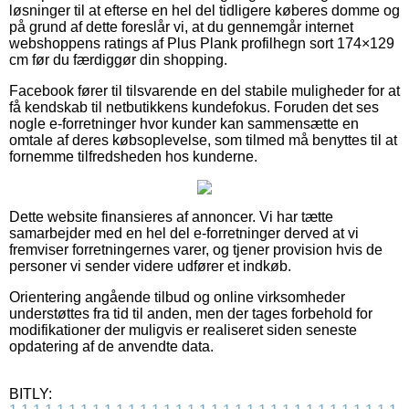
løsninger til at efterse en hel del tidligere køberes domme og
på grund af dette foreslår vi, at du gennemgår internet
webshoppens ratings af Plus Plank profilhegn sort 174×129
cm før du færdiggør din shopping.
Facebook fører til tilsvarende en del stabile muligheder for at
få kendskab til netbutikkens kundefokus. Foruden det ses
nogle e-forretninger hvor kunder kan sammensætte en
omtale af deres købsoplevelse, som tilmed må benyttes til at
fornemme tilfredsheden hos kunderne.
Dette website finansieres af annoncer. Vi har tætte
samarbejder med en hel del e-forretninger derved at vi
fremviser forretningernes varer, og tjener provision hvis de
personer vi sender videre udfører et indkøb.
Orientering angående tilbud og online virksomheder
understøttes fra tid til anden, men der tages forbehold for
modifikationer der muligvis er realiseret siden seneste
opdatering af de anvendte data.
BITLY: