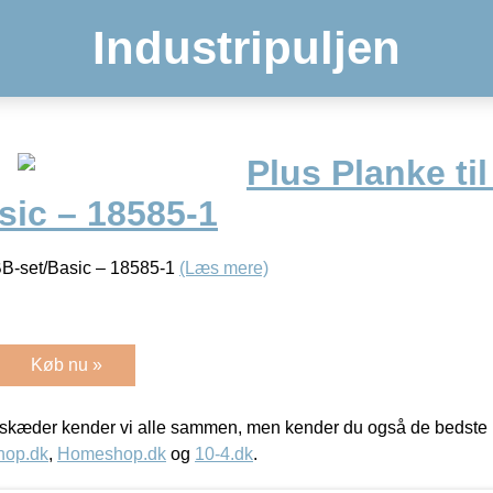
Industripuljen
Plus Planke ti
sic – 18585-1
/BB-set/Basic – 18585-1
(Læs mere)
Køb nu »
kæder kender vi alle sammen, men kender du også de bedste p
hop.dk
,
Homeshop.dk
og
10-4.dk
.