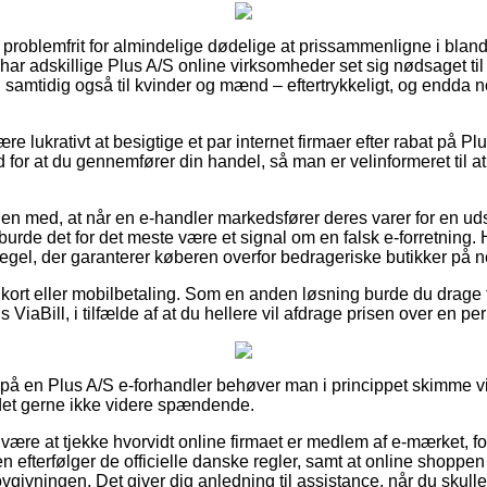
 problemfrit for almindelige dødelige at prissammenligne i bland
 har adskillige Plus A/S online virksomheder set sig nødsaget til
g samtidig også til kvinder og mænd – eftertrykkeligt, og endda
.
ære lukrativt at besigtige et par internet firmaer efter rabat på Pl
d for at du gennemfører din handel, så man er velinformeret til 
 med, at når en e-handler markedsfører deres varer for en uds
burde det for det meste være et signal om en falsk e-forretning. 
egel, der garanterer køberen overfor bedrageriske butikker på ne
 kort eller mobilbetaling. Som en anden løsning burde du drage 
 ViaBill, i tilfælde af at du hellere vil afdrage prisen over en pe
r på en Plus A/S e-forhandler behøver man i princippet skimme
r det gerne ikke videre spændende.
 være at tjekke hvorvidt online firmaet er medlem af e-mærket, fo
n efterfølger de officielle danske regler, samt at online shoppen 
ovgivningen. Det giver dig anledning til assistance, når du skul