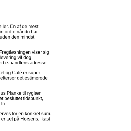
eller. En af de mest
in ordre når du har
suden den mindst
. Fragtløsningen viser sig
levering vil dog
ved e-handlens adresse.
t og Café er super
i efterser det estimerede
lus Planke til ryglæn
t besluttet tidspunkt,
fri.
verves for en konkret sum.
er tæt på Horsens, Ikast