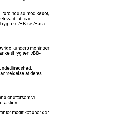
 i forbindelse med købet,
relevant, at man
l ryglæn t/BB-set/Basic –
 øvrige kunders meninger
lanke til ryglæn t/BB-
kundetilfredshed.
 anmeldelse af deres
andler eftersom vi
ansaktion.
ar for modifikationer der