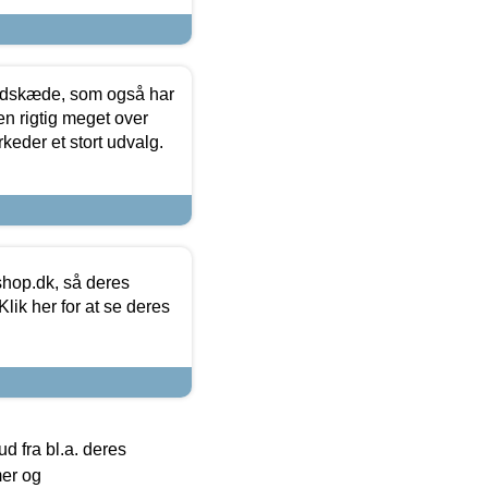
edskæde, som også har
en rigtig meget over
keder et stort udvalg.
hop.dk, så deres
lik her for at se deres
 fra bl.a. deres
mer og