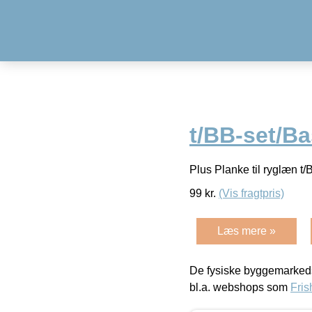
t/BB-set/Ba
Plus Planke til ryglæn t
99
kr.
(Vis fragtpris)
Læs mere »
De fysiske byggemarkeds
bl.a. webshops som
Fris