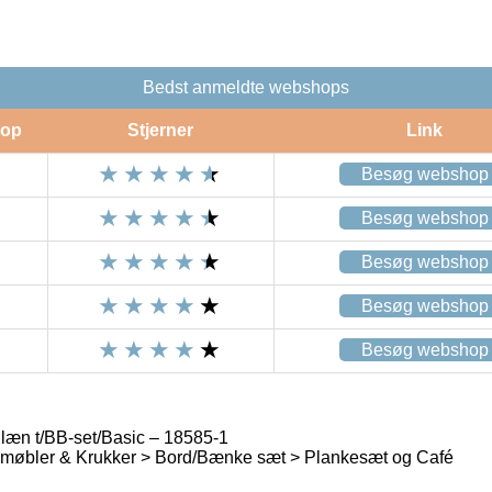
Bedst anmeldte webshops
op
Stjerner
Link
Besøg webshop
Besøg webshop
Besøg webshop
Besøg webshop
Besøg webshop
glæn t/BB-set/Basic – 18585-1
øbler & Krukker > Bord/Bænke sæt > Plankesæt og Café