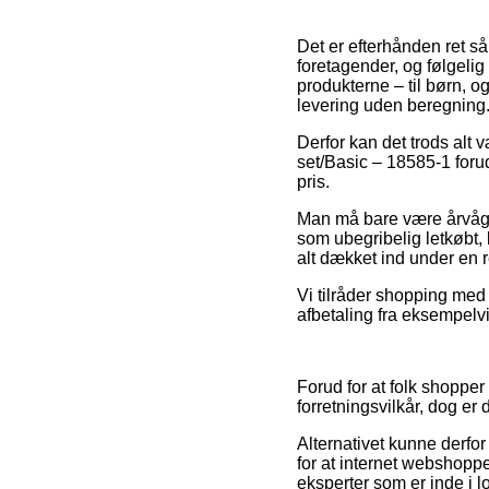
Det er efterhånden ret så
foretagender, og følgelig
produkterne – til børn, o
levering uden beregning
Derfor kan det trods alt v
set/Basic – 18585-1 foru
pris.
Man må bare være årvågen
som ubegribelig letkøbt, 
alt dækket ind under en r
Vi tilråder shopping med
afbetaling fra eksempelvis
Forud for at folk shoppe
forretningsvilkår, dog e
Alternativet kunne derfor
for at internet webshoppe
eksperter som er inde i l