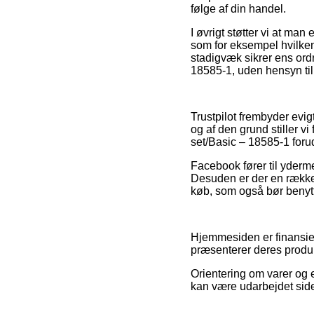
følge af din handel.
I øvrigt støtter vi at ma
som for eksempel hvilken 
stadigvæk sikrer ens ordr
18585-1, uden hensyn til 
Trustpilot frembyder ev
og af den grund stiller vi
set/Basic – 18585-1 forud
Facebook fører til yderme
Desuden er der en række 
køb, som også bør benytte
Hjemmesiden er finansiere
præsenterer deres produk
Orientering om varer og e
kan være udarbejdet side