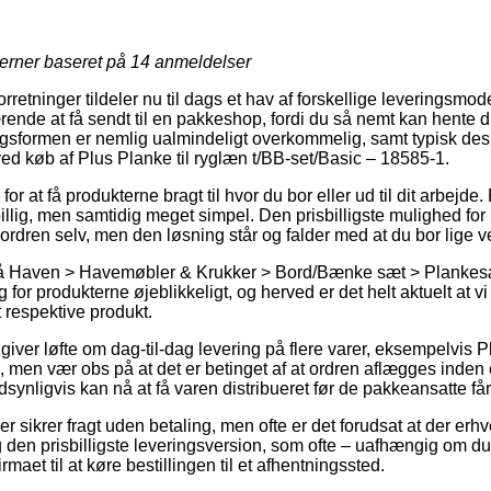
jerner baseret på
14
anmeldelser
orretninger tildeler nu til dags et hav af forskellige leveringsmod
ende at få sendt til en pakkeshop, fordi du så nemt kan hente d
ingsformen er nemlig ualmindeligt overkommelig, samt typisk de
ved køb af Plus Planke til ryglæn t/BB-set/Basic – 18585-1.
or at få produkterne bragt til hvor du bor eller ud til dit arbejde
billig, men samtidig meget simpel. Den prisbilligste mulighed for 
 ordren selv, men den løsning står og falder med at du bor lige 
å Haven > Havemøbler & Krukker > Bord/Bænke sæt > Plankesæ
g for produkterne øjeblikkeligt, og herved er det helt aktuelt at v
 respektive produkt.
 giver løfte om dag-til-dag levering på flere varer, eksempelvis P
 men vær obs på at det er betinget af at ordren aflægges inden e
synligvis kan nå at få varen distribueret før de pakkeansatte får 
er sikrer fragt uden betaling, men ofte er det forudsat at der erh
en prisbilligste leveringsversion, som ofte – uafhængig om du 
firmaet til at køre bestillingen til et afhentningssted.