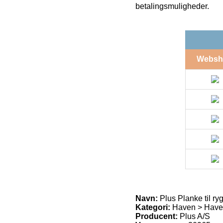
betalingsmuligheder.
Websh
Navn:
Plus Planke til ry
Kategori:
Haven > Havem
Producent:
Plus A/S