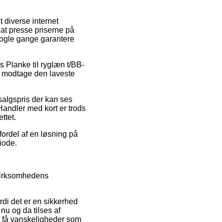
t diverse internet
 at presse priserne på
 nogle gange garantere
us Planke til ryglæn t/BB-
at modtage den laveste
algspris der kan ses
Handler med kort er trods
ttet.
fordel af en løsning på
riode.
 virksomhedens
rdi det er en sikkerhed
nu og da tilses af
le få vanskeligheder som