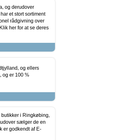
ia, og derudover
ar et stort sortiment
onel rådgivning over
ik her for at se deres
tjylland, og ellers
4, og er 100 %
butikker i Ringkøbing,
rudover sælger de en
k er godkendt af E-