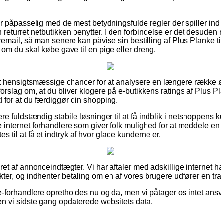
n er påpasselig med de mest betydningsfulde regler der spiller ind
returret netbutikken benytter. I den forbindelse er det desuden 
email, så man senere kan påvise sin bestilling af Plus Planke ti
om du skal købe gave til en pige eller dreng.
igt hensigtsmæssige chancer for at analysere en længere række
 forslag om, at du bliver klogere på e-butikkens ratings af Plus P
 for at du færdiggør din shopping.
re fuldstændig stabile løsninger til at få indblik i netshoppens 
internet forhandlere som giver folk mulighed for at meddele en
s til at få et indtryk af hvor glade kunderne er.
t af annonceindtægter. Vi har aftaler med adskillige internet h
ter, og indhenter betaling om en af vores brugere udfører en tr
-forhandlere opretholdes nu og da, men vi påtager os intet ansv
n vi sidste gang opdaterede websitets data.