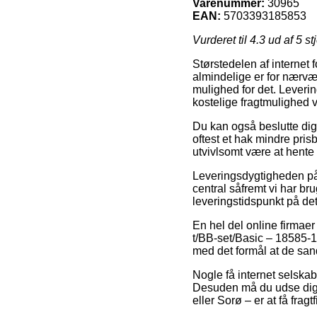
Varenummer:
30965
EAN:
5703393185853
Vurderet til
4.3
ud af 5 st
Størstedelen af internet f
almindelige er for nærvær
mulighed for det. Lever
kostelige fragtmulighed 
Du kan også beslutte dig f
oftest et hak mindre pris
utvivlsomt være at hente
Leveringsdygtigheden p
central såfremt vi har bru
leveringstidspunkt på det
En hel del online firmaer
t/BB-set/Basic – 18585-1,
med det formål at de sand
Nogle få internet selskab
Desuden må du udse dig d
eller Sorø – er at få fragt