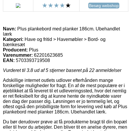
Besøg webshop
Navn:
Plus plankebord med planker 186cm. Ubehandlet
lærk
Kategori:
Have og fritid > Havemøbler > Bord- og
bænkesæt
Producent:
Plus
Varenummer:
62201623685
EAN:
5703393719508
Vurderet til
3.8
ud af 5 stjerner baseret på
22
anmeldelser
Adskillige internet outlets udlover efterhånden mange
forskellige muligheder for fragt. En af de mest populære er i
øjeblikket at få leveret til et udleveringssted, hvor det nemlig
er ret fleksibelt for dig at kunne hente de nyindkøbte varer
den dag der passer dig. Løsningen er jo temmelig let, og
oftest også den prisbilligste form for levering ved køb af Plus
plankebord med planker 186cm. Ubehandlet lærk.
Du bør derudover prøve at få produkterne bragt til din bopæl
eller til hvor du arbejder. Den bliver tit en anelse dyrere, men