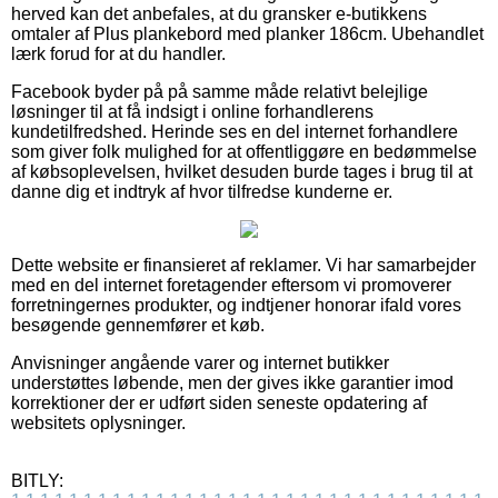
herved kan det anbefales, at du gransker e-butikkens
omtaler af Plus plankebord med planker 186cm. Ubehandlet
lærk forud for at du handler.
Facebook byder på på samme måde relativt belejlige
løsninger til at få indsigt i online forhandlerens
kundetilfredshed. Herinde ses en del internet forhandlere
som giver folk mulighed for at offentliggøre en bedømmelse
af købsoplevelsen, hvilket desuden burde tages i brug til at
danne dig et indtryk af hvor tilfredse kunderne er.
Dette website er finansieret af reklamer. Vi har samarbejder
med en del internet foretagender eftersom vi promoverer
forretningernes produkter, og indtjener honorar ifald vores
besøgende gennemfører et køb.
Anvisninger angående varer og internet butikker
understøttes løbende, men der gives ikke garantier imod
korrektioner der er udført siden seneste opdatering af
websitets oplysninger.
BITLY: