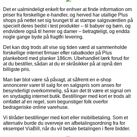
Det er ualmindeligt enkelt for enhver at finde information om
priser fra forskellige e-handler, og herved har utallige Plus
shops på nettet set sig tvunget til at stampe salgsværdien på
specielt deres bedst i test produkter – til babyer og børn, og
endvidere også til herrer og damer – betragteligt, og endda
nogle gange byde på fragtfri levering.
Det kan dog trods alt vise sig tiden værd at sammenholde
forskellige internet firmaer efter rabatkoder på Plus
plankebord med planker 186cm. Ubehandlet lærk forud for
at du bestiller, sådan at du er skråsikker på at opnå den
billigste pris.
Man bør blot være så påvagt, at såfremt en e-shop
annoncerer varer til salg for en salgspris som anses for
besynderligt overkommelig, så kan det tit være et signal om
en snydagtig internet butik. Bestillinger med kort er trods alt
omfattet af en regel, som begunstiger folk overfor
bedrageriske online varehuse.
Vi tilråder bestillinger med kort eller mobilbetaling. Som et
alternativ burde du overveje en afbetalingsordning fra for
eksempel ViaBill, når du vil betale betalingen i flere bidder.