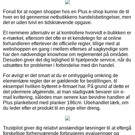
Forud for at nogen shopper hos en Plus e-shop kunne de til
hver en tid gennemse netbutikkens handelsbetingelser, men
det er uden tvivl en tidskrævende opgave.
Et nemmere alternativ er at kontrollere hvorvidt e-butikken er
e-mærket, eftersom det ofte er et kendetegn for at online
forhandleren efterlever de officielle regler, tillige med at
webshoppen en gang i mellem efterses af sagkyndige som
har den nødvendige knowhow om reglementet på området.
Desuden giver det dig lejlighed til hjælpende service, når du
udsættes for problemer i forbindelse med din handel.
For øvrigt er det smart at du er omhyggelig omkring de
elementære regler der er gældende for bestillingen, til
eksempel hvilken bytteret e-firmaet har. På grund af dette er
det ydermere afgørende, at man stadigvæk bevarer sin e-
mail kvittering, således man senere kan bevidne handlen af
Plus plankebord med planker 186cm. Ubehandlet lærk, om
du leder efter et produkt til en pige eller dreng.
Trustpilot giver dig relativt anstændige løsninger til at eftergå
forskellige forhenværende forbrugeres evalueringer og