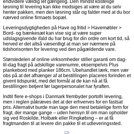
endvidere vældig let gængelig. Den mindst kostelige
løsning til levering kan ikke modsiges at være at du selv
henter pakken, men den løsning står og falder med at du bor
nærved online firmaets bopæl.
Leveringsdygtigheden på Have og fritid > Havemøbler >
Bord- og bænkesæt kan vise sig at være super
udslagsgivende ifald du har brug for din ordre om kort tid, så
herved er det altså væsentligt at man ser nærmere på
tidshorisonten for levering ved den pågældende vare.
Størstedelen af online virksomheder stiller garanti om dag-
til-dag fragt på adskillige varenumre, eksempelvis Plus
plankebord med planker 186cm. Ubehandlet lærk, men vær
obs på at det afhænger af at bestillingen placeres forinden et
givent tidspunkt, med det formål at de kan nå at få
bestillingen betjent før lagerpersonalet har fyraften.
Indtil flere e-shops i Danmark frembyder portofri levering,
men i reglen påkræves det at der erhverves for en fastsat
pris. Alternativt burde man tage den mest betalelige form for
fragt, der mange gange – uden hensyn til om man opholder
sig ved Roskilde, Holbæk eller Ringkøbing – er at få
fragtmanden til at levere din pakke til et udleveringssted.