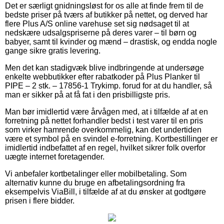
Det er særligt gnidningsløst for os alle at finde frem til de
bedste priser på tværs af butikker på nettet, og derved har
flere Plus A/S online varehuse set sig nødsaget til at
nedskære udsalgspriserne på deres varer – til børn og
babyer, samt til kvinder og mænd – drastisk, og endda nogle
gange sikre gratis levering.
Men det kan stadigvæk blive indbringende at undersøge
enkelte webbutikker efter rabatkoder på Plus Planker til
PIPE – 2 stk. – 17856-1 Trykimp. forud for at du handler, så
man er sikker på at få fat i den prisbilligste pris.
Man bør imidlertid være årvågen med, at i tilfælde af at en
forretning på nettet forhandler bedst i test varer til en pris
som virker hamrende overkommelig, kan det undertiden
være et symbol på en svindel e-forretning. Kortbestillinger er
imidlertid indbefattet af en regel, hvilket sikrer folk overfor
uægte internet foretagender.
Vi anbefaler kortbetalinger eller mobilbetaling. Som
alternativ kunne du bruge en afbetalingsordning fra
eksempelvis ViaBill, i tilfælde af at du ønsker at godtgøre
prisen i flere bidder.