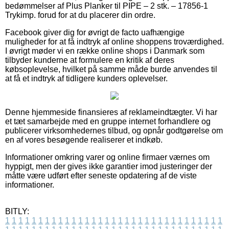
bedømmelser af Plus Planker til PIPE – 2 stk. – 17856-1
Trykimp. forud for at du placerer din ordre.
Facebook giver dig for øvrigt de facto uafhængige
muligheder for at få indtryk af online shoppens troværdighed.
I øvrigt møder vi en række online shops i Danmark som
tilbyder kunderne at formulere en kritik af deres
købsoplevelse, hvilket på samme måde burde anvendes til
at få et indtryk af tidligere kunders oplevelser.
Denne hjemmeside finansieres af reklameindtægter. Vi har
et tæt samarbejde med en gruppe internet forhandlere og
publicerer virksomhedernes tilbud, og opnår godtgørelse om
en af vores besøgende realiserer et indkøb.
Informationer omkring varer og online firmaer værnes om
hyppigt, men der gives ikke garantier imod justeringer der
måtte være udført efter seneste opdatering af de viste
informationer.
BITLY:
1
1
1
1
1
1
1
1
1
1
1
1
1
1
1
1
1
1
1
1
1
1
1
1
1
1
1
1
1
1
1
1
1