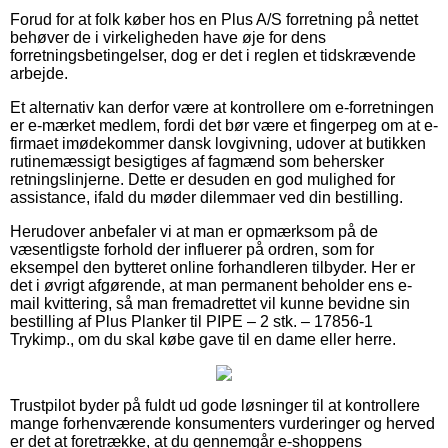
Forud for at folk køber hos en Plus A/S forretning på nettet
behøver de i virkeligheden have øje for dens
forretningsbetingelser, dog er det i reglen et tidskrævende
arbejde.
Et alternativ kan derfor være at kontrollere om e-forretningen
er e-mærket medlem, fordi det bør være et fingerpeg om at e-
firmaet imødekommer dansk lovgivning, udover at butikken
rutinemæssigt besigtiges af fagmænd som behersker
retningslinjerne. Dette er desuden en god mulighed for
assistance, ifald du møder dilemmaer ved din bestilling.
Herudover anbefaler vi at man er opmærksom på de
væsentligste forhold der influerer på ordren, som for
eksempel den bytteret online forhandleren tilbyder. Her er
det i øvrigt afgørende, at man permanent beholder ens e-
mail kvittering, så man fremadrettet vil kunne bevidne sin
bestilling af Plus Planker til PIPE – 2 stk. – 17856-1
Trykimp., om du skal købe gave til en dame eller herre.
Trustpilot byder på fuldt ud gode løsninger til at kontrollere
mange forhenværende konsumenters vurderinger og herved
er det at foretrække, at du gennemgår e-shoppens