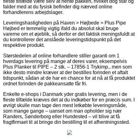
fleste tilfælde være selv at hente pakken, hvilket dog står og
falder med at du fysisk befinder dig nærved online
forhandlerens arbejdslager.
Leveringshastigheden på Haven > Højbede > Plus Pipe
Højbed er temmelig vigtig ifald du absolut skal bruge
varerne om et øjeblik, så derfor er det faktisk meningsfuldt at
du kontrollerer det anslåede leveringstidspunkt på det
respektive produkt.
Størstedelen af online forhandlere stiller garanti om 1
hverdags levering på mange af deres varer, eksempelvis
Plus Planker til PIPE – 2 stk. – 17856-1 Trykimp., men som
ikke desto mindre kræver at der bestilles forinden et aftalt
tidspunkt, sådan at de har en chance for at nå at få produktet
ordnet forinden de pakkeansatte får fri.
Enkelte e-shops i Danmark yder gratis levering, men i de
fleste tilfælde kræves det at du indkøber for en præcis sum. I
øvrigt skulle man tage den mest letkøbte leveringsmåde,
som mange gange – uanset om man opholder sig nær
Randers, Sønderborg eller Hundested – vil blive at få
fragtfirmaet til at bringe din bestilling til et afhentningssted.