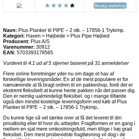
Besøg webshop
Navn:
Plus Planker til PIPE – 2 stk. – 17856-1 Trykimp.
Kategori:
Haven > Højbede > Plus Pipe Højbed
Producent:
Plus A/S
Varenummer:
30912
EAN:
5703393178565
Vurderet til
4.1
ud af 5 stjerner baseret på
31
anmeldelser
Flere online forretninger yder nu om dage et hav af
forskellige leveringsmåder. En af de mest populære er for
nærværende at få bragt ordren til en pakkeshop, fordi det er
ekstremt fleksibelt at kunne hente pakken når det passer dig.
Den er nemlig ualmindeligt fleksibel, og i mange tilfælde
også den mindst kostelige leveringsform ved køb af Plus
Planker til PIPE – 2 stk. – 17856-1 Trykimp..
Du kunne lige så vel tænke over at få det leveret til din
privatbolig eller til hvor du arbejder. Fragtformen er en gang i
mellem en sjat mere omkostningsfuld, men tillige i høj grad
fleksibel. Den mest prisbevidste fragtløsning vil dog i de