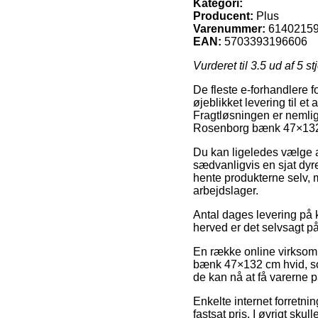
Kategori:
Producent:
Plus
Varenummer:
6140215
EAN:
5703393196606
Vurderet til
3.5
ud af 5 st
De fleste e-forhandlere f
øjeblikket levering til et
Fragtløsningen er nemlig
Rosenborg bænk 47×132
Du kan ligeledes vælge at
sædvanligvis en sjat dyre
hente produkterne selv, 
arbejdslager.
Antal dages levering på k
herved er det selvsagt på
En række online virksomh
bænk 47×132 cm hvid, som
de kan nå at få varerne p
Enkelte internet forretnin
fastsat pris. I øvrigt sku