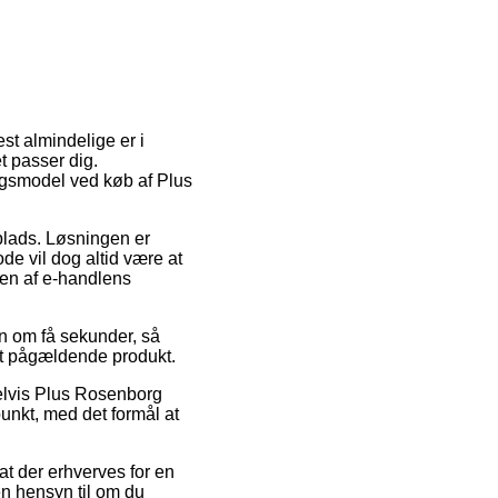
st almindelige er i
et passer dig.
ngsmodel ved køb af Plus
splads. Løsningen er
de vil dog altid være at
den af e-handlens
en om få sekunder, så
det pågældende produkt.
pelvis Plus Rosenborg
unkt, med det formål at
 at der erhverves for en
den hensyn til om du