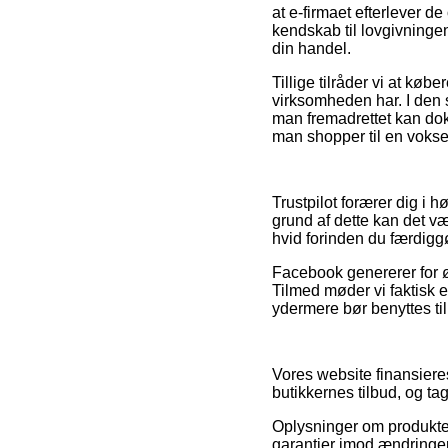
at e-firmaet efterlever de 
kendskab til lovgivninge
din handel.
Tillige tilråder vi at køb
virksomheden har. I den 
man fremadrettet kan do
man shopper til en voksen
Trustpilot forærer dig i
grund af dette kan det v
hvid forinden du færdigg
Facebook genererer for ø
Tilmed møder vi faktisk e
ydermere bør benyttes til 
Vores website finansiere
butikkernes tilbud, og t
Oplysninger om produkter 
garantier imod ændringer 