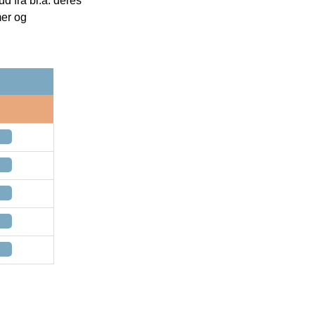
 fra bl.a. deres
mer og