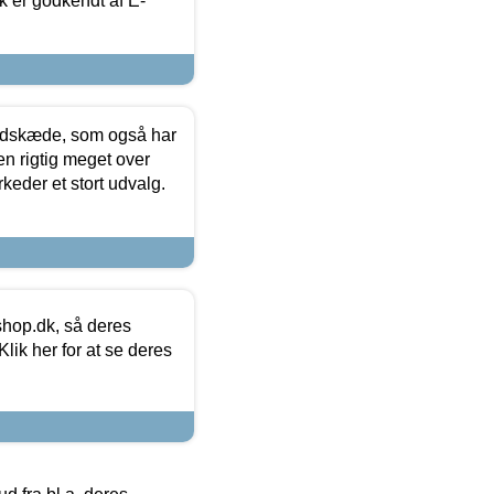
k er godkendt af E-
edskæde, som også har
en rigtig meget over
keder et stort udvalg.
hop.dk, så deres
lik her for at se deres