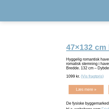
47×132 cm 
Hyggelig romantisk have
romatisk stemning i have
Bredde. 132 cm – Dybde
1099
kr.
(Vis fragtpris)
Læs mere »
De fysiske byggemarkeds