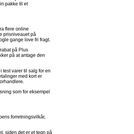
n pakke til et
ra flere online
ke prisniveauet på
gle gange love fri fragt.
 rabat på Plus
ker på at antage den
test varer til salg for en
etalinger med kort er
forhandlere.
løsning som for eksempel
ens forretningsvilkår,
 siden det er et tegn på