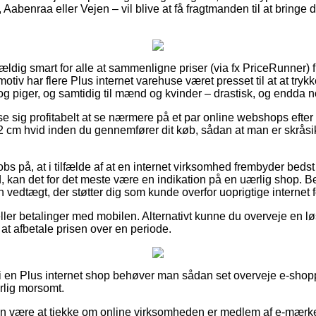
Aabenraa eller Vejen – vil blive at få fragtmanden til at bringe di
vældig smart for alle at sammenligne priser (via fx PriceRunner) f
otiv har flere Plus internet varehuse været presset til at at tryk
og piger, og samtidig til mænd og kvinder – drastisk, og endda no
se sig profitabelt at se nærmere på et par online webshops efter
m hvid inden du gennemfører dit køb, sådan at man er skråsik
s på, at i tilfælde af at en internet virksomhed frembyder bedst i 
od, kan det for det meste være en indikation på en uærlig shop. B
en vedtægt, der støtter dig som kunde overfor uoprigtige internet 
 eller betalinger med mobilen. Alternativt kunne du overveje en 
 at afbetale prisen over en periode.
er i en Plus internet shop behøver man sådan set overveje e-shopp
rlig morsomt.
n være at tjekke om online virksomheden er medlem af e-mærket,