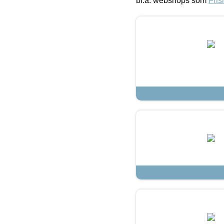
bl.a. webshops som
Fris