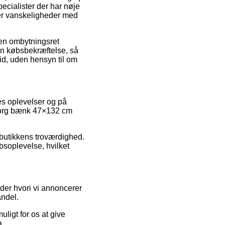
specialister der har nøje
der vanskeligheder med
 den ombytningsret
in købsbekræftelse, så
d, uden hensyn til om
es oplevelser og på
enborg bænk 47×132 cm
 butikkens troværdighed.
bsoplevelse, hvilket
der hvori vi annoncerer
andel.
ligt for os at give
a.