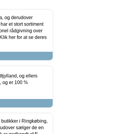
ia, og derudover
ar et stort sortiment
onel rådgivning over
ik her for at se deres
tjylland, og ellers
4, og er 100 %
butikker i Ringkøbing,
rudover sælger de en