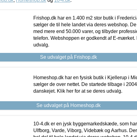
hop.dk
,
Homeshop.dk
og
10-4.dk
.
Frishop.dk har en 1.400 m2 stor butik i Frederic
sælger de til hele landet via deres webshop. De h
med mere end 50.000 varer, og tilbyder professi
telefon. Webshoppen er godkendt af E-mærket. Kl
udvalg.
Se udvalget på Frishop.dk
Homeshop.dk har en fysisk butik i Kjellerup i Mid
sælger de over nettet. De startede tilbage i 200
danskejet. Klik her for at se deres udvalg.
Se udvalget på Homeshop.dk
10-4.dk er en jysk byggemarkedskæde, som har 
Ulfborg, Varde, Viborg, Videbæk og Aarhus. De