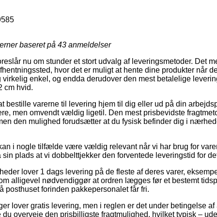
9585
jerner baseret på
43
anmeldelser
oreslår nu om stunder et stort udvalg af leveringsmetoder. Det me
 afhentningssted, hvor det er muligt at hente dine produkter når d
 virkelig enkel, og endda derudover den mest betalelige leveri
 cm hvid.
 bestille varerne til levering hjem til dig eller ud på din arbejd
re, men omvendt vældig ligetil. Den mest prisbevidste fragtmeto
men den mulighed forudsætter at du fysisk befinder dig i nærhe
an i nogle tilfælde være vældig relevant når vi har brug for var
 sin plads at vi dobbelttjekker den forventede leveringstid for 
eder lover 1 dags levering på de fleste af deres varer, eksem
 alligevel nødvendiggør at ordren lægges før et bestemt tidsp
å posthuset forinden pakkepersonalet får fri.
ger lover gratis levering, men i reglen er det under betingelse af
lle du overveje den prisbilligste fragtmulighed, hvilket typisk – u