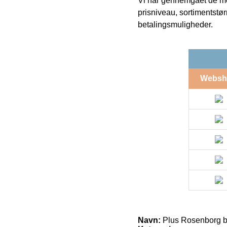
Vi har gennemgået de mes
prisniveau, sortimentstø
betalingsmuligheder.
Websh
Navn:
Plus Rosenborg 