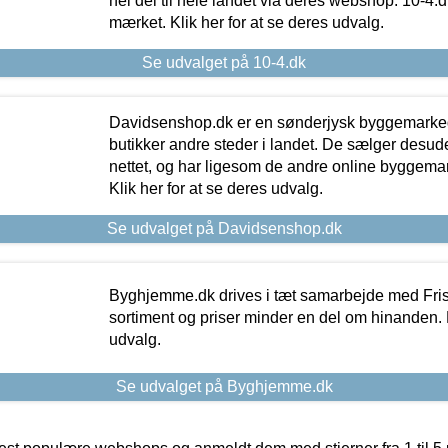
hel del til hele landet via deres webshop. 10-4.d
mærket. Klik her for at se deres udvalg.
Se udvalget på 10-4.dk
Davidsenshop.dk er en sønderjysk byggemark
butikker andre steder i landet. De sælger desud
nettet, og har ligesom de andre online byggemar
Klik her for at se deres udvalg.
Se udvalget på Davidsenshop.dk
Byghjemme.dk drives i tæt samarbejde med Fris
sortiment og priser minder en del om hinanden. K
udvalg.
Se udvalget på Byghjemme.dk