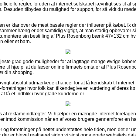
officielle regler, foruden at internet selskabet jævnligt ses til af 
n. Desuden tilbydes du mulighed for support, for så vidt du mø
eren er klar over de mest basale regler der influerer på købet, fx
sammenhæng er det samtidig vigtigt, at man stadig opbevarer s
kumentere sin bestilling af Plus Rosenborg bænk 47×132 cm hvi
 eller et barn.
 højeste grad gode muligheder for at iagttage mange øvrige køber
ære til hjælp, at du læser online firmaets omtaler af Plus Ros
ør din shopping.
vrigt absolut udmærkede chancer for at få kendskab til internet
-forretninger hvor folk kan tilkendegive en vurdering af deres kø
at få et indblik i hvor glade kunderne er.
s af reklameindtægter. Vi hjælper en mængde internet foretagen
ager imod kommission når en af vores brugere gennemfører en h
og forretninger på nettet understøttes hele tiden, men det er umu
der er blevet realiseret siden vi sidst opdaterede websitets dat