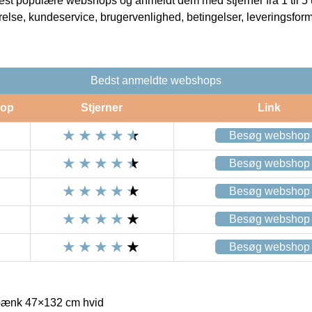
t populære webshops og anmeldt dem med stjerner fra 1 til 5 ud
rrelse, kundeservice, brugervenlighed, betingelser, leveringsfor
Bedst anmeldte webshops
op
Stjerner
Link
Besøg webshop
Besøg webshop
Besøg webshop
Besøg webshop
Besøg webshop
bænk 47×132 cm hvid