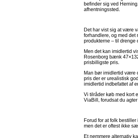
befinder sig ved Herning, 
afhentningssted.
Det har vist sig at være 
forhandlere, og med det m
produkterne – til drenge 
Men det kan imidlertid vi
Rosenborg bænk 47×132 c
prisbilligste pris.
Man bør imidlertid være ob
pris der er urealistisk g
imidlertid indbefattet af 
Vi tilråder køb med kort
ViaBill, forudsat du agter
Forud for at folk bestill
men det er oftest ikke sæ
Et nemmere alternativ ka