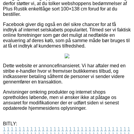
derfor støtter vi, at du tolker webshoppens bedømmelser af
Plus Rustik enkeltlåge sort 100×138 cm forud for at du
bestiller.
Facebook giver dig også en del sikre chancer for at få
indtryk af internet selskabets popularitet. Tilmed ser vi faktisk
online forretninger som gør det muligt at nedfælde en
evaluering af deres køb, som på samme måde bør bruges til
at få et indtryk af kundernes tilfredshed.
Dette website er annoncefinansieret. Vi har aftaler med en
stribe e-handler hvor vi fremviser butikkernes tilbud, og
indkasserer betaling såfremt de personer vi sender videre
gennemfører en transaktion.
Anvisninger omkring produkter og internet shops
opretholdes løbende, men vi ønsker ikke at påtage os
ansvaret for modifikationer der er udført siden vi senest
opdaterede hjemmesidens oplysninger.
BITLY:
1
1
1
1
1
1
1
1
1
1
1
1
1
1
1
1
1
1
1
1
1
1
1
1
1
1
1
1
1
1
1
1
1