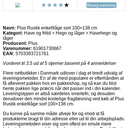
Besøg webshop
Navn:
Plus Rustik enkeltlåge sort 100×138 cm
Kategori:
Have og fritid > Hegn og låger > Havehegn og
låger
Producent:
Plus
Varenummer:
61901730667
EAN:
5703393721761
Vurderet til
3.5
ud af 5 stjerner baseret på
4
anmeldelser
Flere netbutikker i Danmark udlover i dag et bredt udvalg af
leveringsmetoder. En af de mest populære er efterhånden at
få afleveret pakken hos en pakkeshop, og så kan du blot
hente pakken lige præcis når det passer ind i din kalender.
Leveringstypen er altså særdeles smertefri, og desuden
derudover den mindst kostelige fragtløsning ved køb af Plus
Rustik enkeltlåge sort 100×138 cm.
Du kunne på samme måde afveje for og imod at få
produkterne bragt til din adresse eller ud til din arbejdsplads.
Leveringsmetoden viser sig som oftest en smule mere