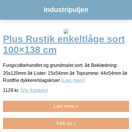
Industripuljen
Plus Rustik enkeltlåge sort
100×138 cm
Fungicidbehandlet og grundmalet sort. â¢ Beklædning:
20x120mm â¢ Lister: 15x54mm â¢ Topramme: 44x54mm â¢
Rustfrie dykkere/slagskruer
(Læs mere)
1129
kr.
(Vis fragtpris)
Læs mere »
Køb nu »