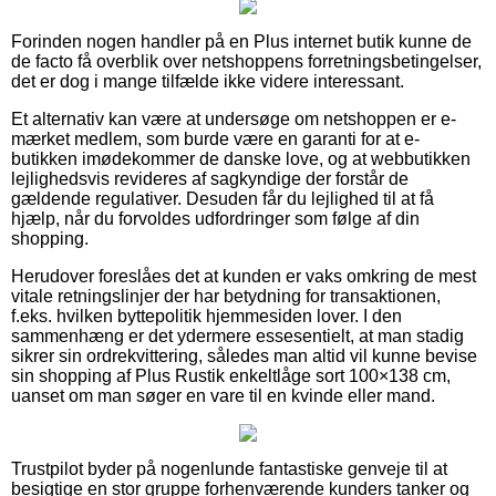
Forinden nogen handler på en Plus internet butik kunne de
de facto få overblik over netshoppens forretningsbetingelser,
det er dog i mange tilfælde ikke videre interessant.
Et alternativ kan være at undersøge om netshoppen er e-
mærket medlem, som burde være en garanti for at e-
butikken imødekommer de danske love, og at webbutikken
lejlighedsvis revideres af sagkyndige der forstår de
gældende regulativer. Desuden får du lejlighed til at få
hjælp, når du forvoldes udfordringer som følge af din
shopping.
Herudover foreslåes det at kunden er vaks omkring de mest
vitale retningslinjer der har betydning for transaktionen,
f.eks. hvilken byttepolitik hjemmesiden lover. I den
sammenhæng er det ydermere essesentielt, at man stadig
sikrer sin ordrekvittering, således man altid vil kunne bevise
sin shopping af Plus Rustik enkeltlåge sort 100×138 cm,
uanset om man søger en vare til en kvinde eller mand.
Trustpilot byder på nogenlunde fantastiske genveje til at
besigtige en stor gruppe forhenværende kunders tanker og