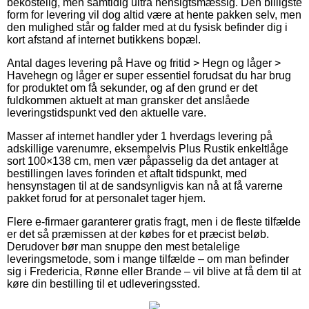
bekostelig, men samtidig ultra hensigtsmæssig. Den billigste
form for levering vil dog altid være at hente pakken selv, men
den mulighed står og falder med at du fysisk befinder dig i
kort afstand af internet butikkens bopæl.
Antal dages levering på Have og fritid > Hegn og låger >
Havehegn og låger er super essentiel forudsat du har brug
for produktet om få sekunder, og af den grund er det
fuldkommen aktuelt at man gransker det anslåede
leveringstidspunkt ved den aktuelle vare.
Masser af internet handler yder 1 hverdags levering på
adskillige varenumre, eksempelvis Plus Rustik enkeltlåge
sort 100×138 cm, men vær påpasselig da det antager at
bestillingen laves forinden et aftalt tidspunkt, med
hensynstagen til at de sandsynligvis kan nå at få varerne
pakket forud for at personalet tager hjem.
Flere e-firmaer garanterer gratis fragt, men i de fleste tilfælde
er det så præmissen at der købes for et præcist beløb.
Derudover bør man snuppe den mest betalelige
leveringsmetode, som i mange tilfælde – om man befinder
sig i Fredericia, Rønne eller Brande – vil blive at få dem til at
køre din bestilling til et udleveringssted.