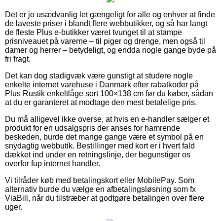
Det er jo usædvanlig let gængeligt for alle og enhver at finde
de laveste priser i blandt flere webbutikker, og så har langt
de fleste Plus e-butikker været tvunget til at stampe
prisniveauet på varerne – til piger og drenge, men også til
damer og herrer – betydeligt, og endda nogle gange byde på
fri fragt.
Det kan dog stadigvæk være gunstigt at studere nogle
enkelte internet varehuse i Danmark efter rabatkoder på
Plus Rustik enkeltlåge sort 100×138 cm før du køber, sådan
at du er garanteret at modtage den mest betalelige pris.
Du må alligevel ikke overse, at hvis en e-handler sælger et
produkt for en udsalgspris der anses for hamrende
beskeden, burde det mange gange være et symbol på en
snydagtig webbutik. Bestillinger med kort er i hvert fald
dækket ind under en retningslinje, der begunstiger os
overfor fup internet handler.
Vi tilråder køb med betalingskort eller MobilePay. Som
alternativ burde du vælge en afbetalingsløsning som fx
ViaBill, når du tilstræber at godtgøre betalingen over flere
uger.