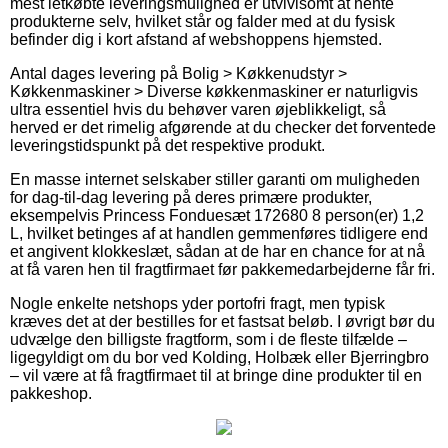
mest letkøbte leveringsmulighed er utvivlsomt at hente
produkterne selv, hvilket står og falder med at du fysisk
befinder dig i kort afstand af webshoppens hjemsted.
Antal dages levering på Bolig > Køkkenudstyr >
Køkkenmaskiner > Diverse køkkenmaskiner er naturligvis
ultra essentiel hvis du behøver varen øjeblikkeligt, så
herved er det rimelig afgørende at du checker det forventede
leveringstidspunkt på det respektive produkt.
En masse internet selskaber stiller garanti om muligheden
for dag-til-dag levering på deres primære produkter,
eksempelvis Princess Fonduesæt 172680 8 person(er) 1,2
L, hvilket betinges af at handlen gemmenføres tidligere end
et angivent klokkeslæt, sådan at de har en chance for at nå
at få varen hen til fragtfirmaet før pakkemedarbejderne får fri.
Nogle enkelte netshops yder portofri fragt, men typisk
kræves det at der bestilles for et fastsat beløb. I øvrigt bør du
udvælge den billigste fragtform, som i de fleste tilfælde –
ligegyldigt om du bor ved Kolding, Holbæk eller Bjerringbro
– vil være at få fragtfirmaet til at bringe dine produkter til en
pakkeshop.