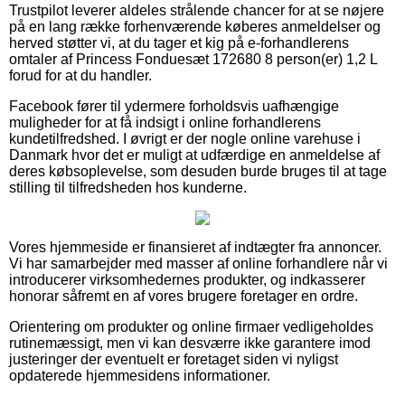
Trustpilot leverer aldeles strålende chancer for at se nøjere
på en lang række forhenværende køberes anmeldelser og
herved støtter vi, at du tager et kig på e-forhandlerens
omtaler af Princess Fonduesæt 172680 8 person(er) 1,2 L
forud for at du handler.
Facebook fører til ydermere forholdsvis uafhængige
muligheder for at få indsigt i online forhandlerens
kundetilfredshed. I øvrigt er der nogle online varehuse i
Danmark hvor det er muligt at udfærdige en anmeldelse af
deres købsoplevelse, som desuden burde bruges til at tage
stilling til tilfredsheden hos kunderne.
Vores hjemmeside er finansieret af indtægter fra annoncer.
Vi har samarbejder med masser af online forhandlere når vi
introducerer virksomhedernes produkter, og indkasserer
honorar såfremt en af vores brugere foretager en ordre.
Orientering om produkter og online firmaer vedligeholdes
rutinemæssigt, men vi kan desværre ikke garantere imod
justeringer der eventuelt er foretaget siden vi nyligst
opdaterede hjemmesidens informationer.