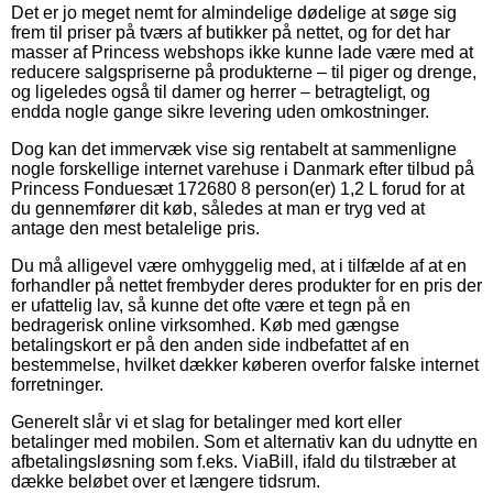
Det er jo meget nemt for almindelige dødelige at søge sig
frem til priser på tværs af butikker på nettet, og for det har
masser af Princess webshops ikke kunne lade være med at
reducere salgspriserne på produkterne – til piger og drenge,
og ligeledes også til damer og herrer – betragteligt, og
endda nogle gange sikre levering uden omkostninger.
Dog kan det immervæk vise sig rentabelt at sammenligne
nogle forskellige internet varehuse i Danmark efter tilbud på
Princess Fonduesæt 172680 8 person(er) 1,2 L forud for at
du gennemfører dit køb, således at man er tryg ved at
antage den mest betalelige pris.
Du må alligevel være omhyggelig med, at i tilfælde af at en
forhandler på nettet frembyder deres produkter for en pris der
er ufattelig lav, så kunne det ofte være et tegn på en
bedragerisk online virksomhed. Køb med gængse
betalingskort er på den anden side indbefattet af en
bestemmelse, hvilket dækker køberen overfor falske internet
forretninger.
Generelt slår vi et slag for betalinger med kort eller
betalinger med mobilen. Som et alternativ kan du udnytte en
afbetalingsløsning som f.eks. ViaBill, ifald du tilstræber at
dække beløbet over et længere tidsrum.