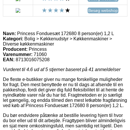
Besøg webshop
Navn:
Princess Fonduesæt 172680 8 person(er) 1,2 L
Kategori:
Bolig > Køkkenudstyr > Køkkenmaskiner >
Diverse køkkenmaskiner
Producent:
Princess
Varenummer:
71060
EAN:
8713016075208
Vurderet til
4.6
ud af 5 stjerner baseret på
41
anmeldelser
De fleste e-butikker giver nu mange forskellige muligheder
for fragt. Den mest benyttede er nu til dags at afsende til en
pakkeshop, fordi det giver dig fuld fleksibilitet til at hente de
nyindkøbte varer når du har tid. Fragtmetoden er jo særligt
let gængelig, og endda tilmed den mest letkøbte fragtløsning
ved køb af Princess Fonduesæt 172680 8 person(er) 1,2 L.
Du bør endvidere påtænke at bestille levering hjem til hvor
du bor eller ud til dit arbejde. Fragttypen bliver almindeligvis
en sjat mere omkostningsfuld, men samtidig ret ligetil. Den