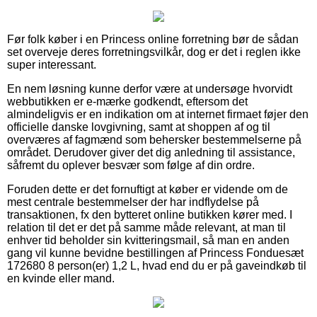
Før folk køber i en Princess online forretning bør de sådan
set overveje deres forretningsvilkår, dog er det i reglen ikke
super interessant.
En nem løsning kunne derfor være at undersøge hvorvidt
webbutikken er e-mærke godkendt, eftersom det
almindeligvis er en indikation om at internet firmaet føjer den
officielle danske lovgivning, samt at shoppen af og til
overværes af fagmænd som behersker bestemmelserne på
området. Derudover giver det dig anledning til assistance,
såfremt du oplever besvær som følge af din ordre.
Foruden dette er det fornuftigt at køber er vidende om de
mest centrale bestemmelser der har indflydelse på
transaktionen, fx den bytteret online butikken kører med. I
relation til det er det på samme måde relevant, at man til
enhver tid beholder sin kvitteringsmail, så man en anden
gang vil kunne bevidne bestillingen af Princess Fonduesæt
172680 8 person(er) 1,2 L, hvad end du er på gaveindkøb til
en kvinde eller mand.