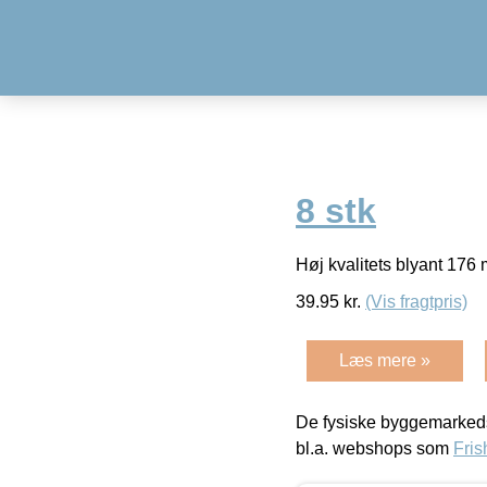
8 stk
Høj kvalitets blyant 176
39.95
kr.
(Vis fragtpris)
Læs mere »
De fysiske byggemarkeds
bl.a. webshops som
Fris