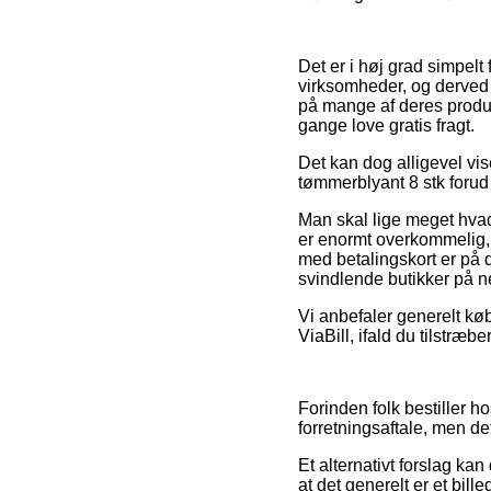
Det er i høj grad simpelt 
virksomheder, og derved 
på mange af deres produk
gange love gratis fragt.
Det kan dog alligevel vi
tømmerblyant 8 stk forud 
Man skal lige meget hvad 
er enormt overkommelig, 
med betalingskort er på
svindlende butikker på ne
Vi anbefaler generelt kø
ViaBill, ifald du tilstræb
Forinden folk bestiller 
forretningsaftale, men de
Et alternativt forslag ka
at det generelt er et bil