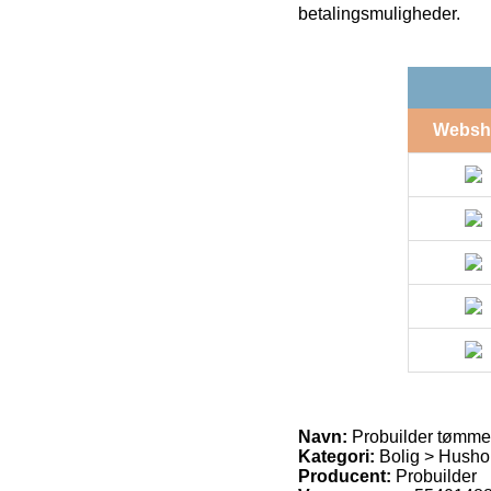
betalingsmuligheder.
Websh
Navn:
Probuilder tømmer
Kategori:
Bolig > Hushol
Producent:
Probuilder