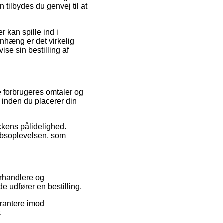
tilbydes du genvej til at
 kan spille ind i
nhæng er det virkelig
ise sin bestilling af
e forbrugeres omtaler og
 inden du placerer din
ikkens pålidelighed.
øbsoplevelsen, som
rhandlere og
 udfører en bestilling.
arantere imod
.