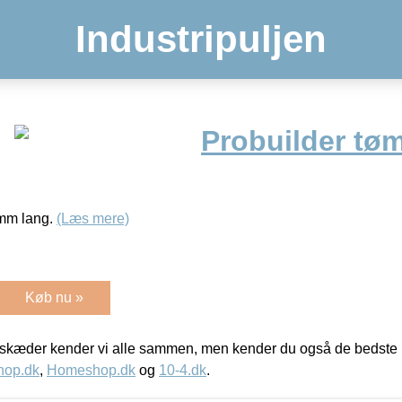
Industripuljen
Probuilder tø
 mm lang.
(Læs mere)
Køb nu »
kæder kender vi alle sammen, men kender du også de bedste p
hop.dk
,
Homeshop.dk
og
10-4.dk
.