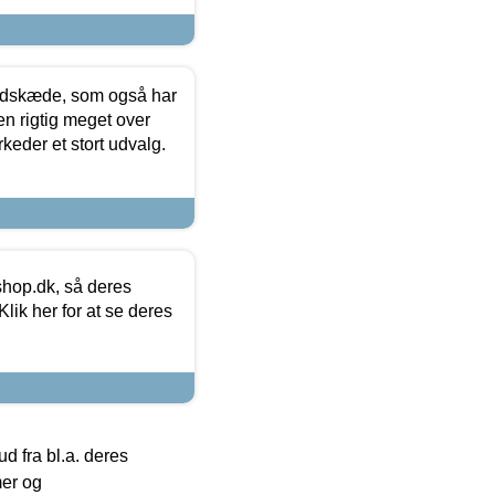
edskæde, som også har
en rigtig meget over
keder et stort udvalg.
hop.dk, så deres
lik her for at se deres
 fra bl.a. deres
mer og