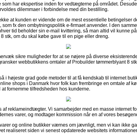
 som har ekspertise inden for vedtægterne på området. Desuden 
forvoldes dilemmaer i forbindelse med din bestilling.
ække at kunden er vidende om de mest essentielle betingelser der
 som fx den ombytningspolitik e-firmaet anvender. I den samme
nhver tid beholder sin e-mail kvittering, så man altid vil kunne påv
 stk, om du skal købe gave til en pige eller dreng.
mmervæk sikre muligheder for at se nøjere på diverse eksisterend
u gransker webbutikkens omtaler af Probuilder tømmerblyant 8 stk
 i højeste grad gode metoder til at få kendskab til internet but
line shops i Danmark hvor folk kan frembringe en omtale af k
 at fornemme tilfredsheden hos kunderne.
 af reklameindtægter. Vi samarbejder med en masse internet fo
ernes varer, og modtager kommission når en af vores besøgende
arer og online butikker værnes om jævnligt, men vi kan ikke g
vet realiseret siden vi senest opdaterede websitets informationer