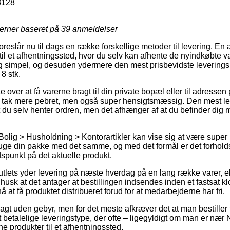
8128
jerner baseret på
39
anmeldelser
oreslår nu til dags en række forskellige metoder til levering. En
til et afhentningssted, hvor du selv kan afhente de nyindkøbte vare
tig simpel, og desuden ydermere den mest prisbevidste levering
8 stk.
over at få varerne bragt til din private bopæl eller til adressen 
n tak mere pebret, men også super hensigtsmæssig. Den mest le
du selv henter ordren, men det afhænger af at du befinder dig me
olig > Husholdning > Kontorartikler kan vise sig at være super b
uge din pakke med det samme, og med det formål er det forholdsvi
spunkt på det aktuelle produkt.
utlets yder levering på næste hverdag på en lang række varer, 
husk at det antager at bestillingen indsendes inden et fastsat k
 at få produktet distribueret forud for at medarbejderne har fri.
gt uden gebyr, men for det meste afkræver det at man bestiller f
etalelige leveringstype, der ofte – ligegyldigt om man er nær 
ine produkter til et afhentningssted.