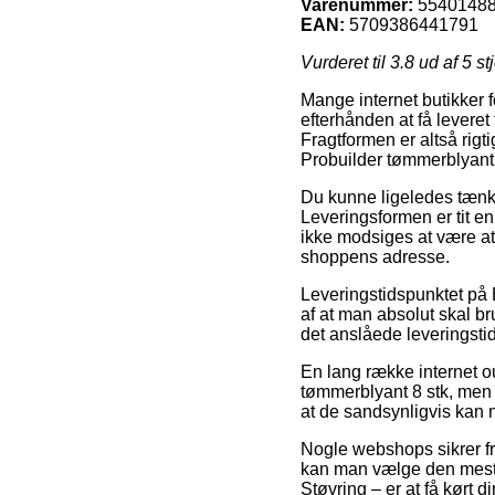
Varenummer:
5540148
EAN:
5709386441791
Vurderet til
3.8
ud af 5 st
Mange internet butikker f
efterhånden at få leveret 
Fragtformen er altså rig
Probuilder tømmerblyant 
Du kunne ligeledes tænke 
Leveringsformen er tit e
ikke modsiges at være at 
shoppens adresse.
Leveringstidspunktet på B
af at man absolut skal br
det anslåede leveringstid
En lang række internet o
tømmerblyant 8 stk, men 
at de sandsynligvis kan nå
Nogle webshops sikrer fra
kan man vælge den mest b
Støvring – er at få kørt d