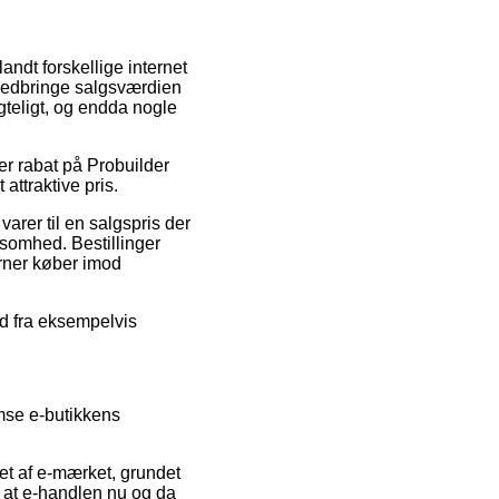
andt forskellige internet
 nedbringe salgsværdien
gteligt, og endda nogle
er rabat på Probuilder
attraktive pris.
varer til en salgspris der
ksomhed. Bestillinger
rner køber imod
ud fra eksempelvis
emse e-butikkens
ret af e-mærket, grundet
og at e-handlen nu og da