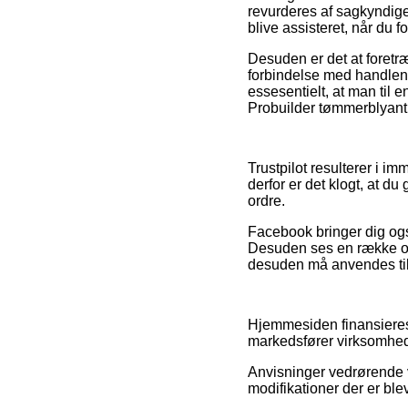
revurderes af sagkyndige
blive assisteret, når du 
Desuden er det at foretr
forbindelse med handlen,
essesentielt, at man til e
Probuilder tømmerblyant 8
Trustpilot resulterer i i
derfor er det klogt, at d
ordre.
Facebook bringer dig også
Desuden ses en række on
desuden må anvendes til
Hjemmesiden finansieres
markedsfører virksomhed
Anvisninger vedrørende v
modifikationer der er ble