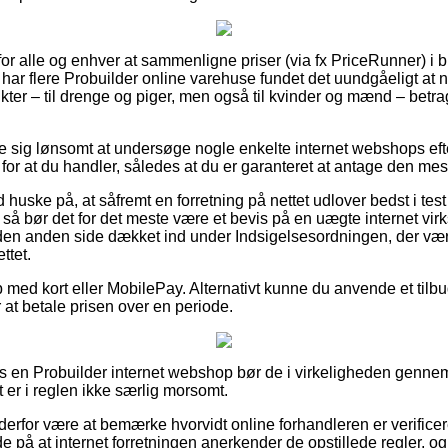
for alle og enhver at sammenligne priser (via fx PriceRunner) i bl
har flere Probuilder online varehuse fundet det uundgåeligt at
ter – til drenge og piger, men også til kvinder og mænd – betra
se sig lønsomt at undersøge nogle enkelte internet webshops eft
for at du handler, således at du er garanteret at antage den mest 
huske på, at såfremt en forretning på nettet udlover bedst i test 
så bør det for det meste være et bevis på en uægte internet vir
 den anden side dækket ind under Indsigelsesordningen, der væ
ttet.
b med kort eller MobilePay. Alternativt kunne du anvende et tilb
er at betale prisen over en periode.
hos en Probuilder internet webshop bør de i virkeligheden genn
t er i reglen ikke særlig morsomt.
n derfor være at bemærke hvorvidt online forhandleren er verifice
lede på at internet forretningen anerkender de opstillede regler, 