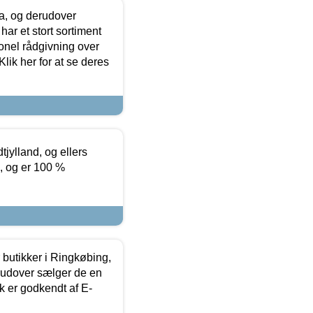
ia, og derudover
ar et stort sortiment
onel rådgivning over
ik her for at se deres
tjylland, og ellers
4, og er 100 %
butikker i Ringkøbing,
rudover sælger de en
k er godkendt af E-