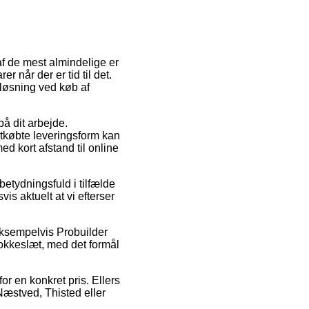
 af de mest almindelige er
r når der er tid til det.
sløsning ved køb af
på dit arbejde.
tkøbte leveringsform kan
d kort afstand til online
etydningsfuld i tilfælde
s aktuelt at vi efterser
eksempelvis Probuilder
lokkeslæt, med det formål
or en konkret pris. Ellers
Næstved, Thisted eller