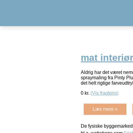
mat interiø
Aldrig har det været ne
spraymaling fra Pinty Plu
det helt rigtige farveudtry
0
kr.
(Vis fragtpris)
Læs mere »
De fysiske byggemarkeds