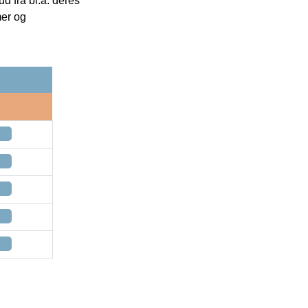
 fra bl.a. deres
mer og