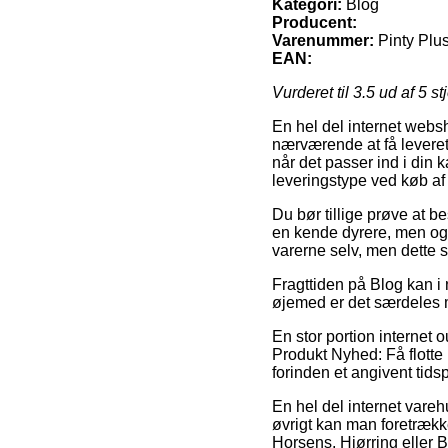
Kategori:
Blog
Producent:
Varenummer:
Pinty Plu
EAN:
Vurderet til
3.5
ud af 5 st
En hel del internet websh
nærværende at få leveret
når det passer ind i din 
leveringstype ved køb af 
Du bør tillige prøve at bes
en kende dyrere, men også
varerne selv, men dette s
Fragttiden på Blog kan i 
øjemed er det særdeles m
En stor portion internet 
Produkt Nyhed: Få flotte
forinden et angivent tidsp
En hel del internet vareh
øvrigt kan man foretrækk
Horsens, Hjørring eller Bi