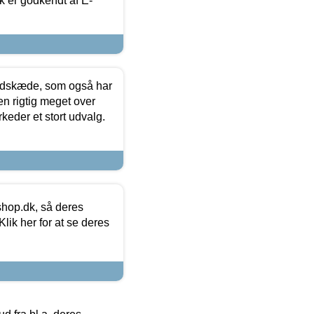
k er godkendt af E-
edskæde, som også har
en rigtig meget over
keder et stort udvalg.
hop.dk, så deres
lik her for at se deres