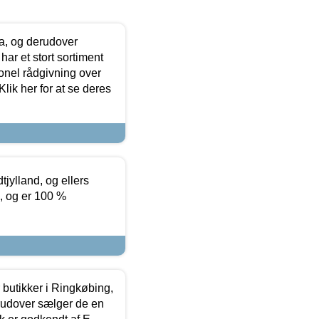
ia, og derudover
ar et stort sortiment
onel rådgivning over
ik her for at se deres
tjylland, og ellers
4, og er 100 %
butikker i Ringkøbing,
rudover sælger de en