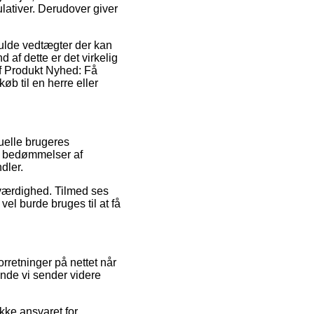
lativer. Derudover giver
fulde vedtægter der kan
d af dette er det virkelig
af Produkt Nyhed: Få
øb til en herre eller
tuelle brugeres
ns bedømmelser af
dler.
roværdighed. Tilmed ses
vel burde bruges til at få
rretninger på nettet når
ende vi sender videre
kke ansvaret for