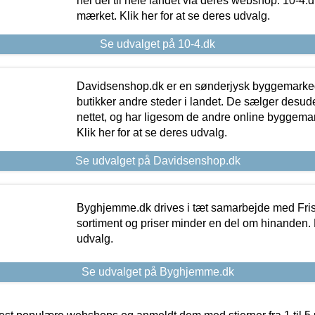
hel del til hele landet via deres webshop. 10-4.d
mærket. Klik her for at se deres udvalg.
Se udvalget på 10-4.dk
Davidsenshop.dk er en sønderjysk byggemark
butikker andre steder i landet. De sælger desud
nettet, og har ligesom de andre online byggemar
Klik her for at se deres udvalg.
Se udvalget på Davidsenshop.dk
Byghjemme.dk drives i tæt samarbejde med Fris
sortiment og priser minder en del om hinanden. K
udvalg.
Se udvalget på Byghjemme.dk