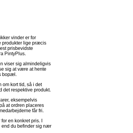
kker vinder er for
 produkter lige præcis
mest prisbevidste
ra PintyPlus.
den viser sig almindeligvis
se sig at være at hente
ns bopæl.
om kort tid, så i det
d det respektive produkt.
 varer, eksempelvis
på at ordren placeres
medarbejderne får fri.
or en konkret pris. I
d end du befinder sig nær