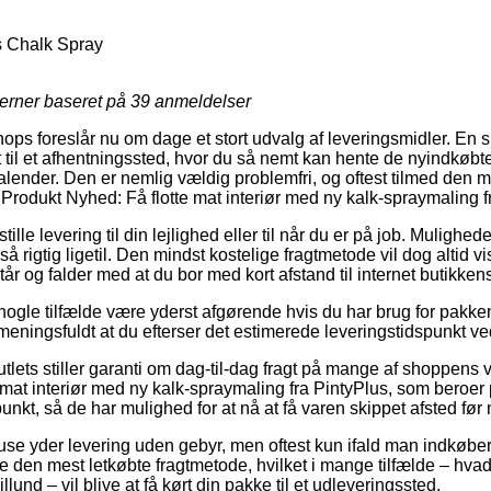
s Chalk Spray
jerner baseret på
39
anmeldelser
ops foreslår nu om dage et stort udvalg af leveringsmidler. En si
 til et afhentningssted, hvor du så nemt kan hente de nyindkøbte
kalender. Den er nemlig vældig problemfri, og oftest tilmed den 
Produkt Nyhed: Få flotte mat interiør med ny kalk-spraymaling f
tille levering til din lejlighed eller til når du er på job. Mulighe
 rigtig ligetil. Den mindst kostelige fragtmetode vil dog altid vi
tår og falder med at du bor med kort afstand til internet butikke
nogle tilfælde være yderst afgørende hvis du har brug for pakken 
eningsfuldt at du efterser det estimerede leveringstidspunkt ve
outlets stiller garanti om dag-til-dag fragt på mange af shoppens
 mat interiør med ny kalk-spraymaling fra PintyPlus, som beroer 
unkt, så de har mulighed for at nå at få varen skippet afsted før 
use yder levering uden gebyr, men oftest kun ifald man indkøber f
e den mest letkøbte fragtmetode, hvilket i mange tilfælde – hva
llund – vil blive at få kørt din pakke til et udleveringssted.