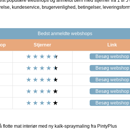
t populære webshops og anmeldt dem med stjerner fra 1 til 5 ud
rrelse, kundeservice, brugervenlighed, betingelser, leveringsfor
Bedst anmeldte webshops
op
Stjerner
Link
Besøg webshop
Besøg webshop
Besøg webshop
Besøg webshop
Besøg webshop
flotte mat interiør med ny kalk-spraymaling fra PintyPlus