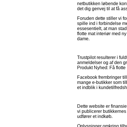
netbutikken løbende kont
det dig genvej til at få 
Foruden dette stiller vi
spille ind i forbindelse me
essesentielt, at man stad
flotte mat interiør med n
dame.
Trustpilot resulterer i f
anmeldelser og af den gr
Produkt Nyhed: Få flotte
Facebook frembringer till
mange e-butikker som tilb
et indblik i kundetilfreds
Dette website er finansie
vi publicerer butikkernes
udfører et indkøb.
Oplysninger omkring tilb