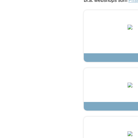
bl.a. webshops som
Fris