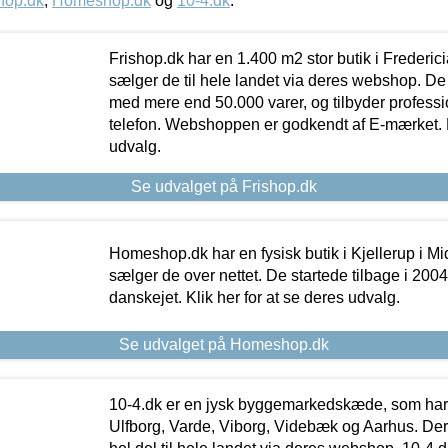
hop.dk
,
Homeshop.dk
og
10-4.dk
.
Frishop.dk har en 1.400 m2 stor butik i Frederic
sælger de til hele landet via deres webshop. De h
med mere end 50.000 varer, og tilbyder professi
telefon. Webshoppen er godkendt af E-mærket. Kl
udvalg.
Se udvalget på Frishop.dk
Homeshop.dk har en fysisk butik i Kjellerup i Mid
sælger de over nettet. De startede tilbage i 200
danskejet. Klik her for at se deres udvalg.
Se udvalget på Homeshop.dk
10-4.dk er en jysk byggemarkedskæde, som har 
Ulfborg, Varde, Viborg, Videbæk og Aarhus. De