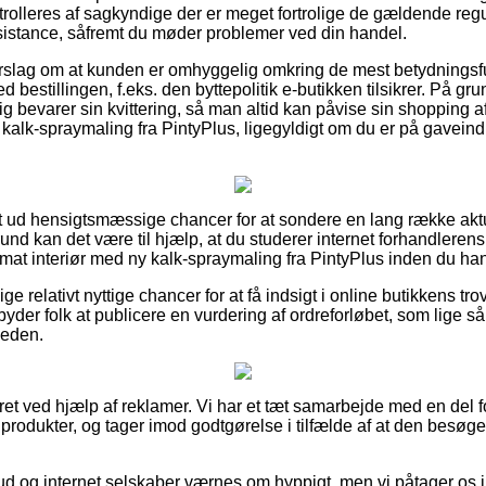
rolleres af sagkyndige der er meget fortrolige de gældende regu
assistance, såfremt du møder problemer ved din handel.
 forslag om at kunden er omhyggelig omkring de mest betydnings
d bestillingen, f.eks. den byttepolitik e-butikken tilsikrer. På grun
ig bevarer sin kvittering, så man altid kan påvise sin shopping 
y kalk-spraymaling fra PintyPlus, ligegyldigt om du er på gaveindk
uldt ud hensigtsmæssige chancer for at sondere en lang række ak
und kan det være til hjælp, at du studerer internet forhandlere
 mat interiør med ny kalk-spraymaling fra PintyPlus inden du han
ige relativt nyttige chancer for at få indsigt i online butikkens t
yder folk at publicere en vurdering af ordreforløbet, som lige så 
heden.
ret ved hjælp af reklamer. Vi har et tæt samarbejde med en del fo
 produkter, og tager imod godtgørelse i tilfælde af at den besøg
ud og internet selskaber værnes om hyppigt, men vi påtager os i