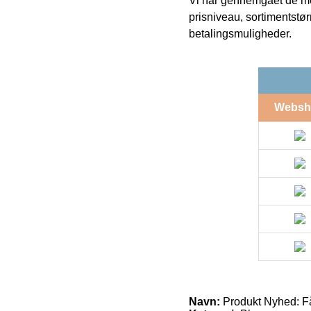
Vi har gennemgået de mes
prisniveau, sortimentstø
betalingsmuligheder.
Websh
Navn:
Produkt Nyhed: Få 