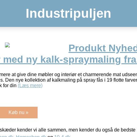
Industripuljen
Produkt Nyhed:
r med ny kalk-spraymaling fra
mmere at give dine møbler og interiør et charmerende mat udse
s. Den nye kollektion af kalkmaling på spray fås i 19 flotte far
k for din
(Læs mere)
Køb nu »
kæder kender vi alle sammen, men kender du også de bedste p