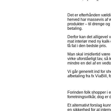
Det er efterhånden vældig
herved har massevis af w
produkter – til drenge og
betaling.
Derfor kan det alligevel 
mat interiør med ny kalk
få fat i den bedste pris.
Man skal imidlertid være 
virke uforståeligt lav, s
mindre en del af en vedt
Vi går generelt ind for s
afbetaling fra fx ViaBill,
Forinden folk shopper i 
forretningsvilkår, dog e
Et alternativt forslag k
en sikkerhed for at inte