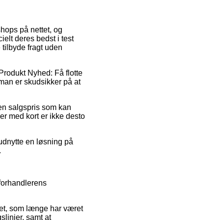
shops på nettet, og
elt deres bedst i test
 tilbyde fragt uden
 Produkt Nyhed: Få flotte
 man er skudsikker på at
 en salgspris som kan
er med kort er ikke desto
 udnytte en løsning på
.
 forhandlerens
ket, som længe har været
linjer, samt at