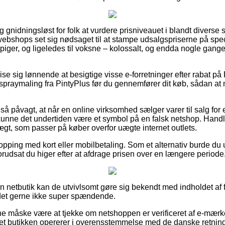
 gnidningsløst for folk at vurdere prisniveauet i blandt diverse 
ebshops set sig nødsaget til at stampe udsalgspriserne på speci
 piger, og ligeledes til voksne – kolossalt, og endda nogle gange
vise sig lønnende at besigtige visse e-forretninger efter rabat på
-spraymaling fra PintyPlus før du gennemfører dit køb, sådan at
så påvagt, at når en online virksomhed sælger varer til salg for
å kunne det undertiden være et symbol på en falsk netshop. Handl
ægt, som passer på køber overfor uægte internet outlets.
hopping med kort eller mobilbetaling. Som et alternativ burde du
 forudsat du higer efter at afdrage prisen over en længere periode
en netbutik kan de utvivlsomt gøre sig bekendt med indholdet af
r det gerne ikke super spændende.
unne måske være at tjekke om netshoppen er verificeret af e-mær
rnet butikken opererer i overensstemmelse med de danske retnings